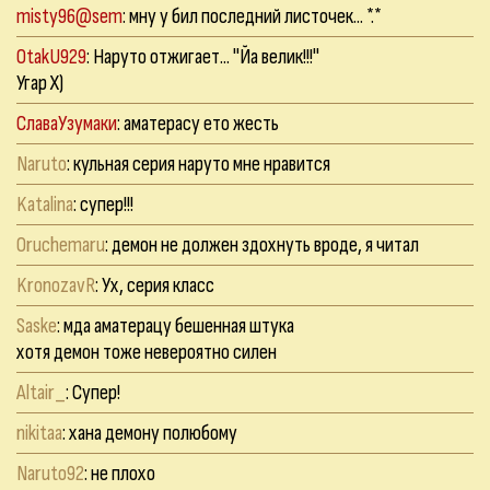
misty96@sem
: мну у бил последний листочек... *.*
OtakU929
: Наруто отжигает... "Йа велик!!!"
Угар Х)
СлаваУзумаки
: аматерасу ето жесть
Naruto
: кульная серия наруто мне нравится
Katalina
: супер!!!
Oruchemaru
: демон не должен здохнуть вроде, я читал
KronozavR
: Ух, серия класс
Saske
: мда аматерацу бешенная штука
хотя демон тоже невероятно силен
Altair_
: Супер!
nikitaa
: хана демону полюбому
Naruto92
: не плохо