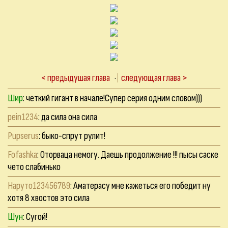
< предыдушая глава
·
следующая глава >
Шир
: четкий гигант в начале!Супер серия одним словом)))
pein1234
: да сила она сила
Pupserus
: быко-спрут рулит!
Fofashka
: Оторваца немогу. Даешь продолжение !!! пысы саске
чето слабинько
Наруто123456789
: Аматерасу мне кажеться его победит ну
хотя 8 хвостов это сила
Шун
: Сугой!