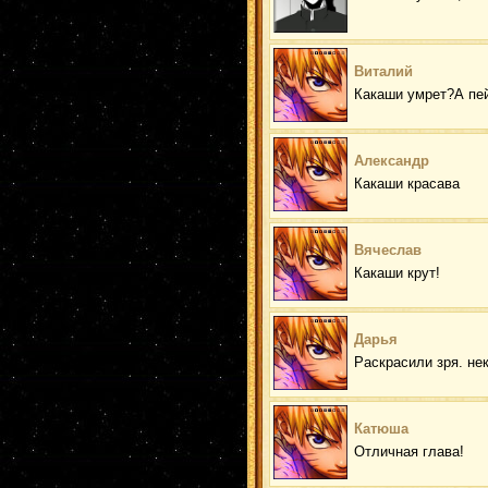
Виталий
Какаши умрет?А пейн
Александр
Какаши красава
Вячеслав
Какаши крут!
Дарья
Раскрасили зря. не
Катюша
Отличная глава!