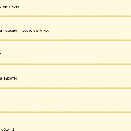
потом умрёт
я показал. Просто отлично.
р
а высоте!
юбак...)