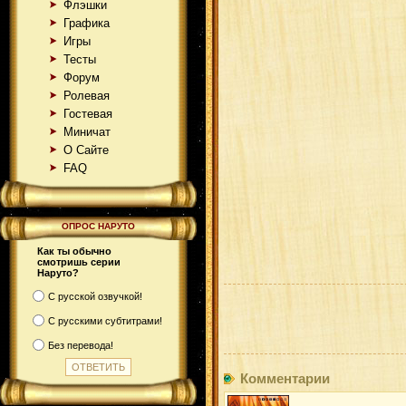
Флэшки
Графика
Игры
Тесты
Форум
Ролевая
Гостевая
Миничат
О Сайте
FAQ
ОПРОС НАРУТО
Как ты обычно
смотришь серии
Наруто?
С русской озвучкой!
С русскими субтитрами!
Без перевода!
Комментарии