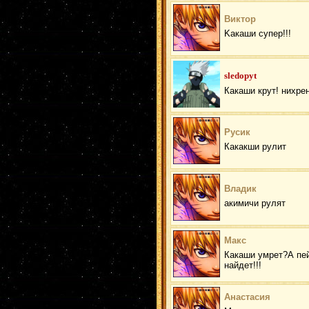
Виктор
Kакаши супер!!!
sledopyt
Какаши крут! нихре
Русик
Какакши рулит
Владик
акимичи рулят
Макс
Какаши умрет?А пейн
найдет!!!
Анастасия