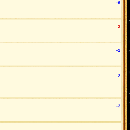
+6
-2
+2
+2
+2