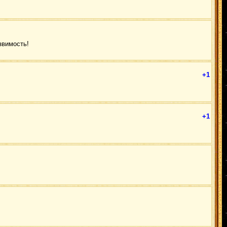
звимость!
+1
+1