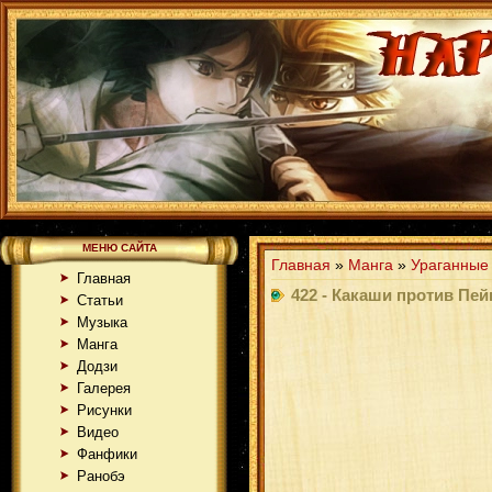
МЕНЮ САЙТА
Главная
»
Манга
»
Ураганные
Главная
422 - Какаши против Пейн
Статьи
Музыка
Манга
Додзи
Галерея
Рисунки
Видео
Фанфики
Ранобэ