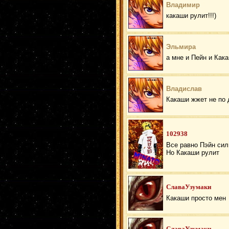
Владимир
какаши рулит!!!)
Эльмира
а мне и Пейн и Как
Владислав
Какаши жжет не по 
102938
Все равно Пэйн сил
Но Какаши рулит
СлаваУзумаки
Какаши просто мен
СлаваУзумаки