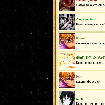
жалко тока что он 
AmasaavaRen
Какаши классно себ
Юлия
какаши просто супе
dOnT_TrY_tO_hUrT
Какаши как всегда н
Ivan
какаши форевер
Шун
Какаши лучший, пол