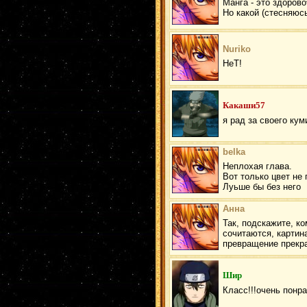
Манга - это здорово
Но какой (стесняюс
Nuriko
НеТ!
Какаши57
я рад за своего ку
belka
Неплохая глава.
Вот только цвет не
Луьше бы без него
Анна
Так, подскажите, к
сочитаются, картин
превращение прекра
Шир
Класс!!!очень понр