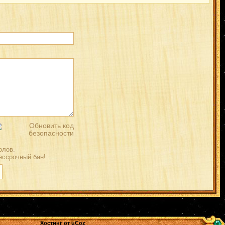
лов.
ессрочный бан!
Хостинг от
uCoz