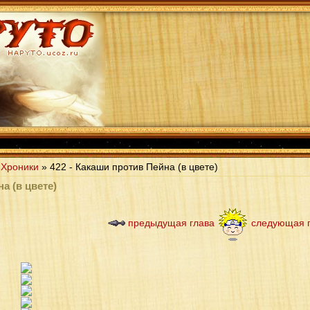
 Хроники
» 422 - Какаши против Пейна (в цвете)
а (в цвете)
предыдущая глава
следующая 