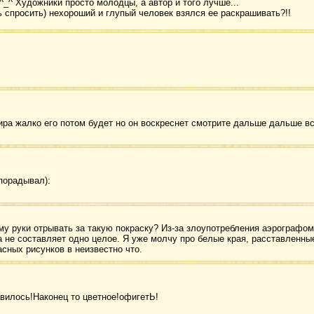
^_^ Художники просто молодцы, а автор и того лучше...
ь спросить) нехороший и глупый человек взялся ее раскрашивать?!!
мира жалко его потом будет но он воскреснет смотрите дальше дальше в
 порадывал):
ому руки отрывать за такую покраску? Из-за злоупотребления аэрографо
а не составляет одно целое. Я уже молчу про белые края, расставленные
сных рисунков в неизвестно что.
авилось!Наконец то цветное!офигетЬ!