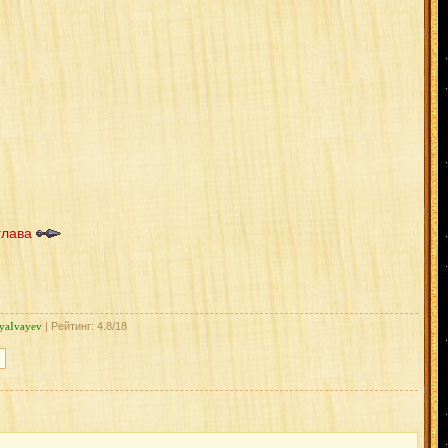
глава
yaIvayev
| Рейтинг: 4.8/18