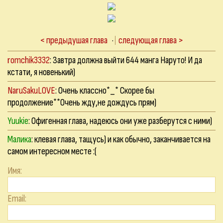
< предыдушая глава
·
следующая глава >
romchik3332
: Завтра должна выйти 644 манга Наруто! И да
кстати, я новенький)
NaruSakuLOVE
: Очень классно*_* Скорее бы
продолжение**Очень жду,не дождусь прям)
Yuukie
: Офигенная глава, надеюсь они уже разберутся с ними)
Малика
: клевая глава, тащусь) и как обычно, заканчивается на
самом интересном месте :(
Имя:
Email: