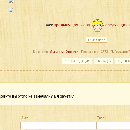
предыдущая глава
следующая 
ИСТОЧНИК
Категория:
Ураганные Хроники
| Просмотров: 3573 | Публикатор:
кой-то вы этого не замечали? а я заметил
Имя:
Email: