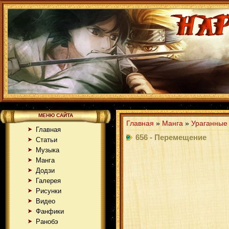
МЕНЮ САЙТА
Главная
»
Манга
»
Ураганные
Главная
656 - Перемещение
Статьи
Музыка
Манга
Додзи
Галерея
Рисунки
Видео
Фанфики
Ранобэ