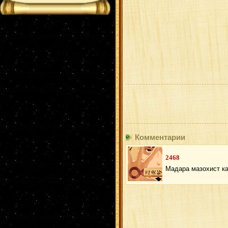
Комментарии
2468
Мадара мазохист ка