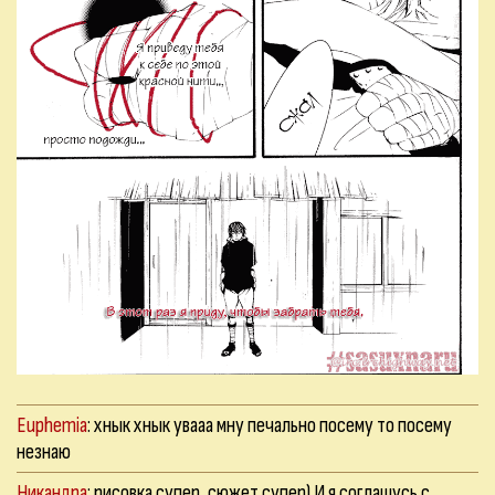
Euphemia
: хнык хнык увааа мну печально посему то посему
незнаю
Никандра
: рисовка супер, сюжет супер) И я соглашусь с