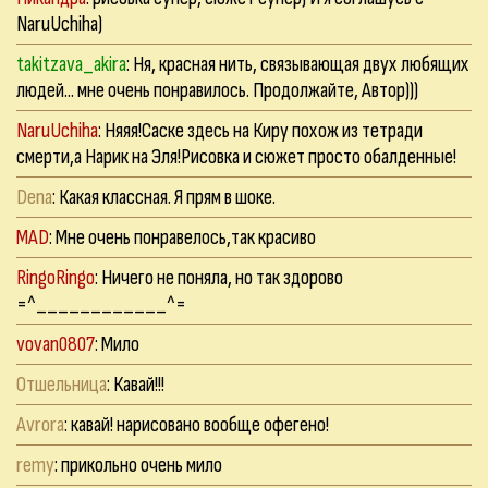
NaruUchiha)
takitzava_akira
: Ня, красная нить, связывающая двух любящих
людей... мне очень понравилось. Продолжайте, Автор)))
NaruUchiha
: Няяя!Саске здесь на Киру похож из тетради
смерти,а Нарик на Эля!Рисовка и сюжет просто обалденные!
Dena
: Какая классная. Я прям в шоке.
MAD
: Мне очень понравелось,так красиво
RingoRingo
: Ничего не поняла, но так здорово
=^____________^=
vovan0807
: Мило
Отшельница
: Кавай!!!
Avrora
: кавай! нарисовано вообще офегено!
remy
: прикольно очень мило