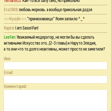
Temari913
: Как-то всё запутано, но прикольно
Era1989
: любовь морковь. а вообще прикольная додзя
•○•Kyuubi•○•
: *принюхиваецо* Яоем запахло ^_^
Rapira
: I am SasoriFan!
LeeFan
: Уважаемый модератор, не могли бы вы сделать
активными Искусство это...(2-3 главы) и Наруто Эледия,
а то они что то долго неактивны, может просто не заметили?
Имя:
Email:
Комментарий: