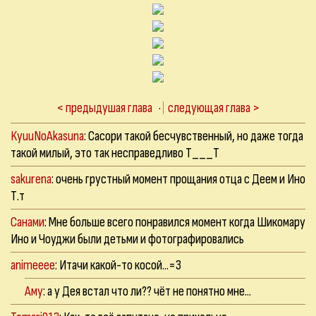
< предыдушая глава
·
следующая глава >
KyuuNoAkasuna
: Сасори такой бесчувственный, но даже тогда
такой милый, это так несправедливо Т___Т
sakurena
: очень грустный момент прощания отца с Деем и Ино
Т.т
Санами
: Мне больше всего понравился момент когда Шикомару
Ино и Чоуджи были детьми и фотографировались
animeeee
: Итачи какой-то косой...=3
Аму
: а у Дея встал что ли?? чёт не понятно мне...