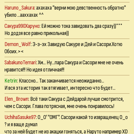
Haruno_Sakura
: ахахаха "верни мою девственность обратно"
убило ...ааххахах ^^
Сакура990Харуно
: Ей можно тока завидовать два сразу))***
Но додзя все равно прикольная))
Demon_Wolf
: Э-э-эх Завидую Сакуре и Дей и Сасори.Хотю
Обоих.><
SabakunoTemari
: Хм... Ну...пара Сакура и Сасори мне не очень
нравится!!! Но идея отличная!!!
Ketrin
: Классно... Так заканчивается неожиданно...
И вся эта история так втягивает, интересно что будет...
Elen_Brown
: Всё таки Сакура с Дейдарой лучше смотрится,
чем с Сасори. Глава потрясная, мне очень понравилось!
UchihaSasuke97
: О_О' "ОМГ". Сасори какой то извращенец О_о
? и я ваще думал
что за ней будет не из акацки гоняться, а Наруто например XD