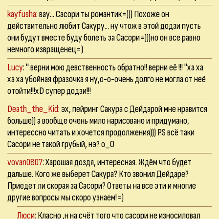
kayfusha
: вау... Сасори ты романтик=))) Похоже он
действительно любит Сакуру... ну чтож в этой додзи пусть
они будут вместе буду болеть за Сасори=)))но он все равно
немного извращенец=)
Lucy
: " верни мою девственность обратно!! верни её !!! "ха ха
ха ха убойная фразочка я ну,о-о-очень долго не могла от неё
отойти!!!xD супер додзи!!!
Death_the_Kid
: эх, пейринг Сакура с Дейдарой мне нравится
больше)) а вообще очень мило нарисовано и придумано,
интерессно читать и хочется продолжения))) P.S всё таки
Сасори не такой грубый, нэ? о_О
vovan0807
: Харошая доздя, интересная. Ждём что будет
дальше. Кого же выберет Сакура? Кто звонил Дейдаре?
Приедет ли скорая за Сасори? Ответы на все эти и многие
другие вопросы мы скоро узнаем!=)
Люси
: Класно ,н на счёт того что сасори не износиловал