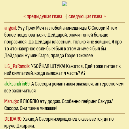
< предыдушая глава
·
следующая глава >
angeal
: Ууу Прям Мечта любой анимешницы С Сасори И тем
более поцеловаться с Дейдарой, значит он ей больше
понравился, Да Дейдара классный, только я не яойщик, Я про
то что наверное если бы Я был в этом аниме я был бы
Дейдарой Ну или Гаара, правда Гааре тяжелее
LiS_PaRanoik
: УБОЙНАЯ ШТУКА! Кажется, Дей тоже питает к
ней симпатией. когда выложат 4 часть? А?
aleksandrin69
: А Сассори романтиком оказался, интересно чем
все закончиться.
Marugo
: Я ЛЮБЛЮ эту додзю. Особенно пейринг Сакура/
Сасори. Они такие милашки!
DEIDARO
: Хахах,А Сасори извращенец оказывается,да по
круче Джираии.