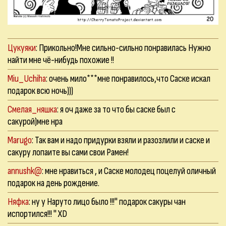
Цукуяки
: Прикольно!Мне сильно-сильно понравилась Нужно
найти мне чё-нибудь похожие !!
Miu_Uchiha
: очень мило***мне понравилось,что Саске искал
подарок всю ночь)))
Смелая_няшка
: я оч даже за то что бы саске был с
сакурой)мне нра
Marugo
: Так вам и надо придурки взяли и разозлили и саске и
сакуру лопаите вы сами свои Рамен!
annushk@
: мне нравиться , и Саске молодец поцелуй оличный
подарок на день рождение.
Няфка
: ну у Наруто лицо было !!!" подарок сакуры чан
испортился!!! " ХD