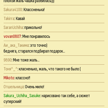
плохой жаль чашка разбилась)))
Sakura4100
: Классненька!
Takirra
: Кавай
SaranUchiha
: прикольно!
vovan0807
: Мне понравилось
Аи_ака_Такима
: это точно)
бедняга, старался подбирал подарок...
9890
: Мне тоже жаль...
Тоня^_^
: класненько, жаль, что такого не было (
Mikoto
: классно!!
Отшельница
: Очень мило!
Sakura_Uchiha_Sasuke
: нарисовано так себе, а сюжет
суперский!