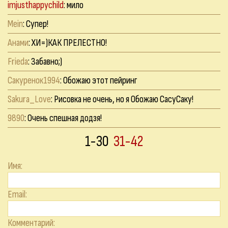
imjusthappychild
: мило
Mein
: Супер!
Анами
: ХИ=)КАК ПРЕЛЕСТНО!
Frieda
: Забавно;)
Сакуренок1994
: Обожаю этот пейринг
Sakura_Love
: Рисовка не очень, но я Обожаю СасуСаку!
9890
: Очень спешная додзя!
1-30
31-42
Имя:
Email:
Комментарий: