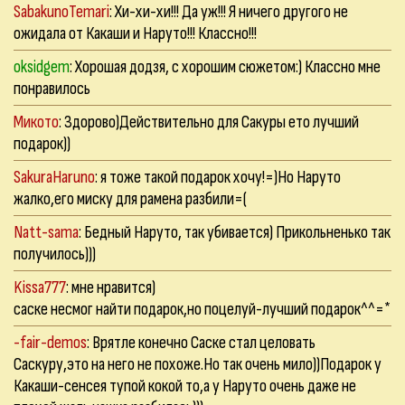
SabakunoTemari
: Хи-хи-хи!!! Да уж!!! Я ничего другого не
ожидала от Какаши и Наруто!!! Классно!!!
oksidgem
: Хорошая додзя, с хорошим сюжетом:) Классно мне
понравилось
Микото
: Здорово)Действительно для Сакуры ето лучший
подарок))
SakuraHaruno
: я тоже такой подарок хочу!=)Но Наруто
жалко,его миску для рамена разбили=(
Natt-sama
: Бедный Наруто, так убивается) Прикольненько так
получилось)))
Kissa777
: мне нравится)
саске несмог найти подарок,но поцелуй-лучший подарок^^=*
-fair-demos
: Врятле конечно Саске стал целовать
Саскуру,это на него не похоже.Но так очень мило))Подарок у
Какаши-сенсея тупой кокой то,а у Наруто очень даже не