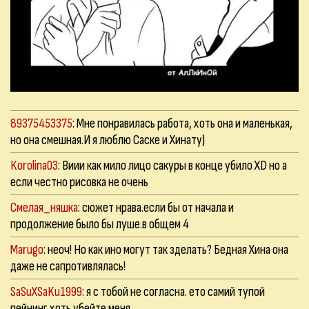
89375453375
: Мне понравилась работа, хоть она и маленькая,
но она смешная.И я люблю Саске и Хинату)
Korolina03
: Виии как мило лицо сакуры в конце убило XD но а
если честно рисовка не очень
Смелая_няшка
: сюжет нрава.если бы от начала и
продолжение было бы луше.в общем 4
Marugo
: неоч! Но как ино могут так зделать? Бедная Хина она
даже не сапротивлялась!
SaSuXSaKu1999
: я с тобой не согласна. ето самий тупой
пейнинг хоть убейте меня