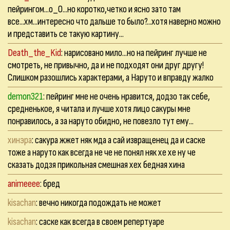
пейрингом...о_О...но коротко,четко и ясно зато там
все...хм...интересно что дальше то было?...хотя наверно можно
и представить се такую картину...
Death_the_Kid
: нарисовано мило...но на пейринг лучше не
смотреть, не привычно, да и не подходят они друг другу!
Слишком разошлись характерами, а Наруто и вправду жалко
demon321
: пейринг мне не очень нравится, додзо так себе,
средненькое, я читала и лучше хотя лицо сакуры мне
понравилось, а за наруто обидно, не повезло тут ему...
хинэра
: сакура жжет няк мда а сай извращенец да и саске
тоже а наруто как всегда не че не понял няк хе хе ну че
сказать додзя прикольная смешная хех бедная хина
animeeee
: бред
kisachan
: вечно никогда подождать не может
kisachan
: саске как всегда в своем репертуаре