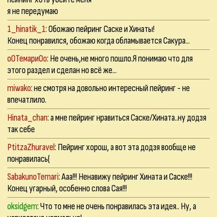
я не передумаю
1_hinatik_1
: Обожаю пейринг Саске и Хинаты!
Конец понравился, обожаю когда обламывается Сакура...
оОТемариОо
: Не очень,не много пошло.Я понимаю что для
этого раздел и сделан но всё же...
miwako
: не смотря на довольно интересный пейринг - не
впечатлило.
Hinata_chan
: а мне пейринг нравиться Саске/Хината..ну додзя
так себе
PtitzaZhuravel
: Пейринг хорош, а вот эта додзя вообще не
понравилась(
SabakunoTemari
: Ааа!!! Ненавижу пейринг Хината и Саске!!!
Конец угарный, особенно слова Сая!!!
oksidgem
: Что то мне не очень понравилась эта идея.. Ну, а