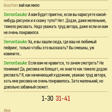
kisachan
: вай как мило
DemonSasuke
: А вам будет приятно, если вы нарисуете какой-
нибудь рисунок и я скажу тупо? Нет. Додзи, даже меленькие,
тяжело рисовать. Надо уважать труд автора, даже если он вам
не очень понравился.
DemonSasuke
: Ха, и вы зашли сюда, где ваш не любимый
пейринг, только чтобы это высказать? Вы смешны, уж
извините...
DemonSasuke
: Если вам не нравится, то зачем смотреть? Не
понимаю! Да, рисовка не блещет, но знаете как тяжело додзю
рисовать? Я, как начинающий художник, уважаю труд автора,
хоть мне рисовка не очень понравилось. Зато маленький, но
довольно забавный сюжет.
1-30
31-41
Имя: