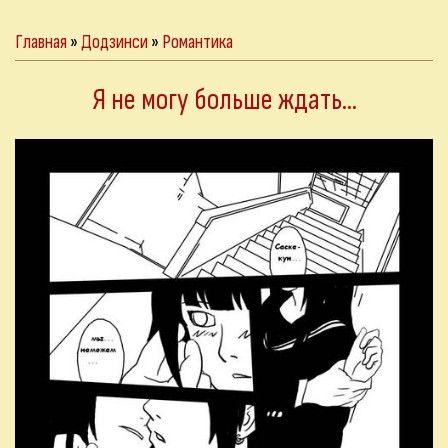
Главная
»
Додзинси
»
Романтика
Я не могу больше ждать...