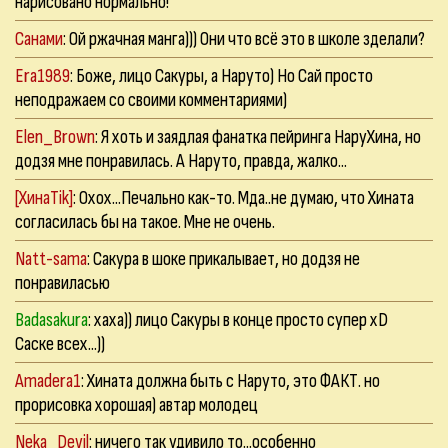
нарисовано нормально!
Санами
: Ой ржачная манга))) Они что всё это в школе зделали?
Era1989
: Боже, лицо Сакуры, а Наруто) Но Сай просто
неподражаем со своими комментариями)
Elen_Brown
: Я хоть и заядлая фанатка пейринга НаруХина, но
додзя мне понравилась. А Наруто, правда, жалко...
[ХинаTik]
: Охох...Печально как-то. Мда..не думаю, что Хината
согласилась бы на такое. Мне не очень.
Natt-sama
: Сакура в шоке прикалывает, но додзя не
понравиласью
Badasakura
: хаха)) лицо Сакуры в конце просто супер xD
Саске всех...))
Amadera1
: Хината должна быть с Наруто, это ФАКТ. но
прорисовка хорошая) автар молодец
Neka_Devil
: ничего так удивило то...особенно