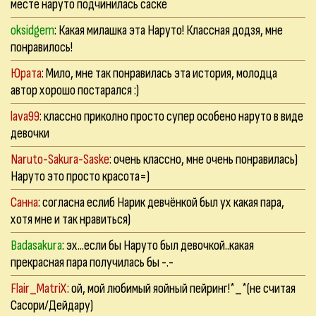
месте наруто подчинилась саске
oksidgem
: Какая милашка эта Наруто! Классная додзя, мне
понравилось!
Юрата
: Мило, мне так понравилась эта история, молодца
автор хорошо постарался :)
lava99
: классно приколно просто супер особено наруто в виде
девочки
Naruto-Sakura-Saske
: очень классно, мне очень понравилась)
Наруто это просто красота=)
Санна
: cогласна еслиб Нарик девчёнкой был ух какая пара,
хотя мне и так нравиться)
Badasakura
: эх...если бы Наруто был девочкой..какая
прекрасная пара получилась бы -.-
Flair_MatriX
: ой, мой любимый яойный пейринг!*_*(не считая
Сасори/Дейдару)