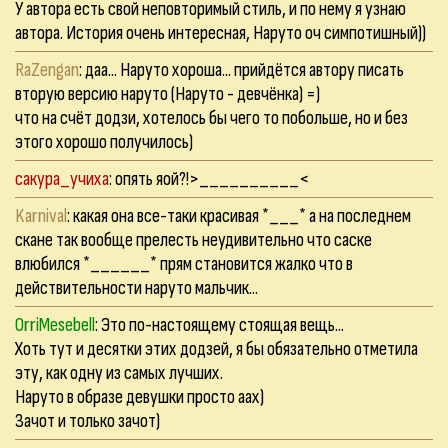
У автора есть свой неповторимый стиль, и по нему я узнаю
автора. История очень интересная, Наруто оч симпотишный))
RaZengan
: даа... Наруто хороша... прийдётся автору писать
вторую версию наруто (Наруто - девчёнка) =)
что на счёт додзи, хотелось бы чего то побольше, но и без
этого хорошо получилось)
сакура_учиха
: опять яой?!>__________<
Karnival
: какая она все-таки красивая *___* а на последнем
скане так вообще прелесть неудивительно что саске
влюбился *______* прям становится жалко что в
действительности наруто мальчик...
OrriMesebell
: Это по-настоящему стоящая вещь...
Хоть тут и десятки этих додзей, я бы обязательно отметила
эту, как одну из самых лучших.
Наруто в образе девушки просто аах)
Зачот и только зачот)