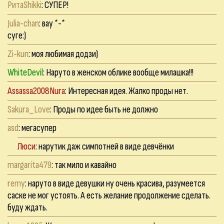
РитаShikki
: СУПЕР!
Julia-chan
: вау *-*
суге:)
Zi-kun
: моя любимая додзи)
WhiteDevil
: Наруто в женском облике вообще милашка!!!
Assassa2008Nura
: Интересная идея. Жалко проды нет.
Sakura_Love
: Проды по идее быть не должно
asd
: мегасупер
Люси
: нарутик даж симпотней в виде девчёнки
margarita479
: так мило и кавайно
remy
: наруто в виде девушки ну очень красива, разумеется
саске не мог устоять. А есть желание продолжение сделать.
буду ждать.