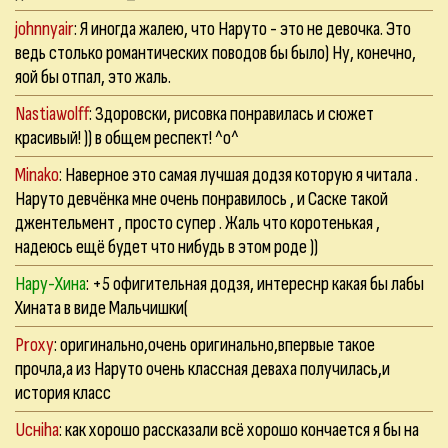
johnnyair
: Я иногда жалею, что Наруто - это не девочка. Это
ведь столько романтических поводов бы было) Ну, конечно,
яой бы отпал, это жаль.
Nastiawolff
: Здоровски, рисовка понравилась и сюжет
красивый! )) в общем респект! ^о^
Minako
: Наверное это самая лучшая додзя которую я читала .
Наруто девчёнка мне очень понравилось , и Саске такой
джентельмент , просто супер . Жаль что коротенькая ,
надеюсь ещё будет что нибудь в этом роде ))
Нару-Хина
: +5 офигительная додзя, интереснр какая бы лабы
Хината в виде Мальчишки(
Proxy
: оригинально,очень оригинально,впервые такое
прочла,а из Наруто очень классная деваха получилась,и
история класс
Uснiha
: как хорошо рассказали всё хорошо кончается я бы на