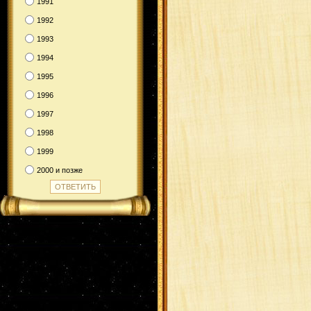
1991
1992
1993
1994
1995
1996
1997
1998
1999
2000 и позже