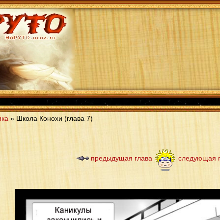
ика
» Школа Конохи (глава 7)
предыдущая глава
следующая 