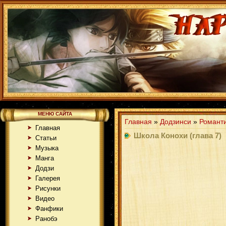
МЕНЮ САЙТА
Главная
»
Додзинси
»
Романт
Главная
Школа Конохи (глава 7)
Статьи
Музыка
Манга
Додзи
Галерея
Рисунки
Видео
Фанфики
Ранобэ