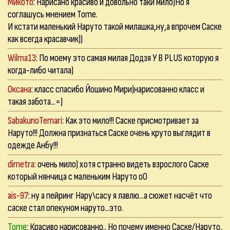
Микото
: Нарисано красиво и довольно таки мило)Но я
соглашусь мнением Tome.
И кстати маленький Наруто такой милашка,ну,а впрочем Саске
как всегда красавчик))
Wilma13
: По моему это самая милая Додзя У B PLUS которую я
когда-либо читала)
Оксана
: класс спасибо Йошино Мири)нарисованно класс и
такая забота...=)
SabakunoTemari
: Как это мило!!! Саске присмотривает за
Наруто!!! Должна признаться Саске очень круто выглядит в
одежде Анбу!!!
dimetra
: очень мило) хотя странно видеть взрослого Саске
который нянчица с маленьким Наруто оО
ais-97
: ну а пейринг Нару\сасу я лавлю...а сюжет насчёт что
саске стал опекуном наруто...это.
Tome
: Красиво нарисованно.. Но почему именно Саске/Наруто,