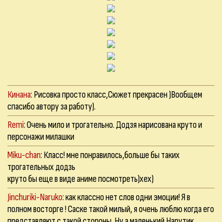
Кинана
: Рисовка просто класс,Сюжет прекрасен )Вообщем
спасибо автору за работу).
Remi
: Очень мило и трогательно. Додзя нарисована круто и
персонажи милашки
Miku-chan
: Класс! мне понравилось,больше бы таких
трогательных додзь
круто бы еще в виде аниме посмотреть)хех)
Jinchuriki-Naruko
: как классно нет слов одни эмоции! Я в
полном восторге ! Саске такой милый, я очень люблю когда его
представляют с такой стороны. Ну а маленький Нарутик