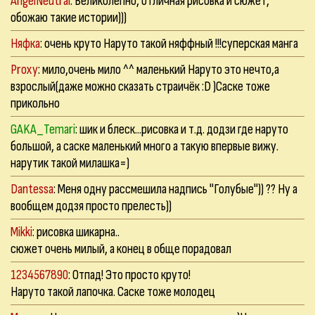
AngelNeutral
: Великолепно, отличная рисовка и сюжет,
обожаю такие истории)))
Няфка
: очень круто Наруто такой няффный !!!суперская манга
Proxy
: мило,очень мило ^^ маленький Наруто это нечто,а
взрослый(даже можно сказать страичёк :D )Саске тоже
прикольно
GAKA_Temari
: шик и блеск...рисовка и т.д. додзи где наруто
большой, а саске маленький много а такую впервые вижу.
нарутик такой милашка=)
Dantessa
: Меня одну рассмешила надпись "Голубые")) ?? Ну а
вообщем додзя просто прелесть))
Mikki
: рисовка шикарна..
сюжет очень милый, а конец в обще порадовал
1234567890
: Отпад! Это просто круто!
Наруто такой лапочка. Саске тоже молодец