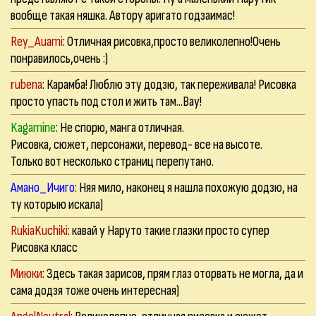
вообще такая няшка. Автору аригато годзаимас!
Rey_Auami
: Отличная рисовка,просто великолепно!Очень
понравилось,очень :)
rubena
: Карамба! Люблю эту додзю, так переживала! Рисовка
просто упасть под стол и жить там...Вау!
Kagamine
: Не спорю, манга отличная.
Рисовка, сюжет, персонажи, перевод- все на высоте.
Только вот несколько страниц перепутано.
Амано_Ичиго
: Няя мило, наконец я нашла похожую додзю, на
ту которыю искала)
RukiaKuchiki
: кавай у Наруто такие глазки просто супер
Рисовка класс
Миюки
: Здесь такая зарисов, прям глаз оторвать не могла, да и
сама додзя тоже очень интересная)