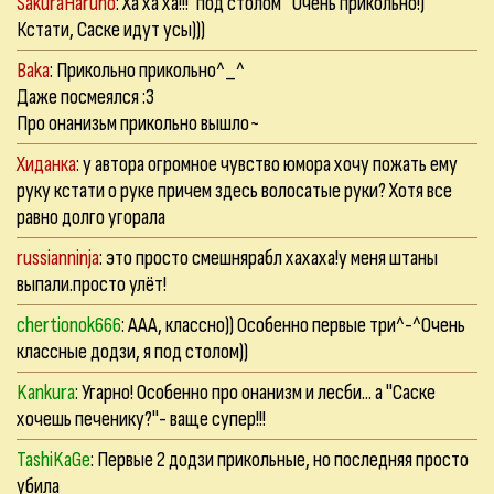
SakuraHaruno
: Ха ха ха!!!*под столом* Очень прикольно!)
Кстати, Саске идут усы)))
Baka
: Прикольно прикольно^_^
Даже посмеялся :3
Про онанизьм прикольно вышло~
Хиданка
: у автора огромное чувство юмора хочу пожать ему
руку кстати о руке причем здесь волосатые руки? Хотя все
равно долго угорала
russianninja
: это просто смешнярабл хахаха!у меня штаны
выпали.просто улёт!
chertionok666
: ААА, классно)) Особенно первые три^-^Очень
классные додзи, я под столом))
Kankura
: Угарно! Особенно про онанизм и лесби... а "Саске
хочешь печенику?"- ваще супер!!!
TashiKaGe
: Первые 2 додзи прикольные, но последняя просто
убила