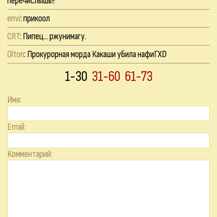
перечислышь!!
envi
: прикоол
CRT
: Пипец... ржунимагу.
Olton
: Прокурорная морда Какаши убила нафиГXD
1-30
31-60
61-73
Имя:
Email:
Комментарий: