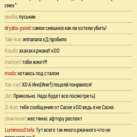
смех*
niusha
: пуськии
dryaba-pavel
: самое смешное как ли хотели убить!
Taki-kun
: иппапапа хД пробило
Koudy
: ахахаха ржака!! xDD
matsyri
: тоби жжет!!!
modo
: котаюсь под сталом
Itai-can
: ХD А Ино(Ине?) поцелй понрвился!
zbr
: Прикольно. Надо будет все посмотреть)
Zi-kun
: тебе сообщение от Саске хDD ведь я не Саске
cinammon
: жестянно. афтору респект
LuminosoStela
: Тут всего так много ржачного что не