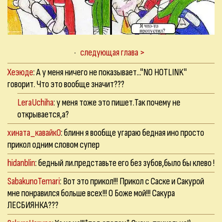
·
следующая глава >
Хеэюде
: А у меня ничего не показывает..."NO HOTLINK"
говорит. Что это вообще значит???
LeraUchiha
: у меня тоже это пишет.Так почему не
открывается,а?
хината_кавайкО
: блинн я вообще угараю бедная ино просто
прикол одним словом супер
hidanblin
: бедный ли.представьте его без зубов,было бы клево !
SabakunoTemari
: Вот это прикол!!! Прикол с Саске и Сакурой
мне понравился больше всех!!! О Боже мой!!! Сакура
ЛЕСБИЯНКА???