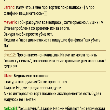
Sarano
: Каму что, а мне про тортик понравилось=) А про
фанфики ваще катаюсь=)))
Meverik
: Тоби разрулил все вопросы, хотя срьезно А ВДРУГ у
Итачи проблема со зрением из-за этого.
Сакура лисби просто убивает.
Неджи и Гаара два мазахиста пишушие фанфики "как убить
Ли"
droz12
: Про онанизм- сначала ,как Итачи не могла понять
"какая тут связь", но вспомнила єти страшилки для маленьких!
СУПЕР!!!
Ukiko
: Бедная ино она вшоке
а сакура находчивая!Саске прокололся
Гаара и Неджи -родственные души
А кто интерестно торт после их эксперементов есть будет
Надуюсь не Тентен
NekoGirl
: "ох,шалуны"...Гаара и Неджи убивают *истерический