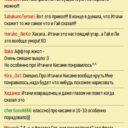
можно!!!
SabakunoTemari
: Вот это прикол!!! В конце я думала, что Итачи
скажет то же самое что и Гай сказал!!!
Haruko_NeKo
: Хахаха...Итачи это настоящий угар...а Гай и Ли
это вообще умора! ХD
Baka
: Аффтор жжот~
Очень смешно вышло :3
Но особенно про Итачи и Кисаме понравилось^^
Kira_Ost
: Смешно.Про Итачи и Кисаме вообще круть.Мне
понравилось,надо будет что нибудь похожее нарисовать.
Хиданка
: Итачи извращенец и даже глазом не повет когда
сказал это
chertionok666
: классно) про кисаме и 10-10 особенно
порадовало)))
Meverik
: " А-а-а фанатка Гая, они существуют" эта фраза