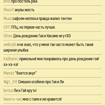
envi
: про постель ржа
filosof
: акулы жесть
Мыш
: сафсем неплоха правда жалко тентен
CRT
: ППц, но первая часть лучше.
Olton
: День рождение Гая и Кисаме жгутXD
wellcybi
: я не знал, что у меня так часто может быть такая
широкая улыбка
KaShareL
: прикольна! мне понравилсь про день рождение гая!
ха-ха-ха!
Manuri
: *боится акул*
Nigt_Elf
: Смешно особено про Гая и Ли
betya
: Ли и Гай круть!
Хината-чан
: мне с гаем и ли нравится!