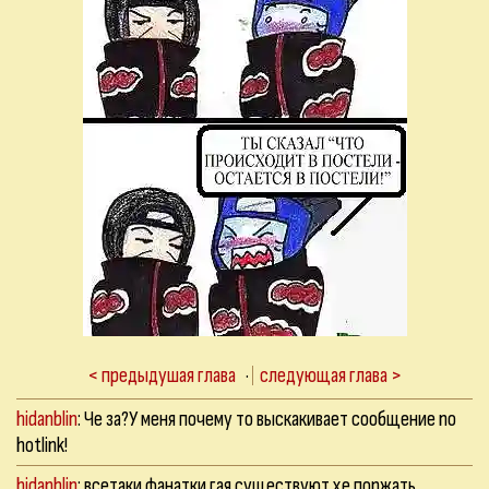
< предыдушая глава
·
следующая глава >
hidanblin
: Че за?У меня почему то выскакивает сообщение no
hotlink!
hidanblin
: всетаки фанатки гая существуют хе поржать