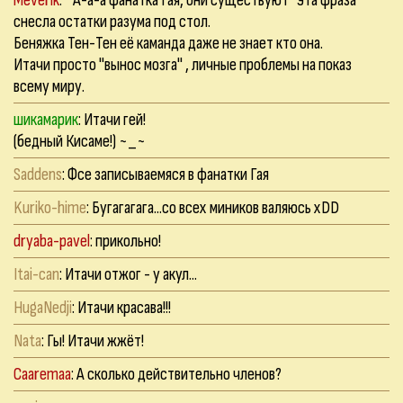
снесла остатки разума под стол.
Беняжка Тен-Тен её каманда даже не знает кто она.
Итачи просто "вынос мозга" , личные проблемы на показ
всему миру.
шикамарик
: Итачи гей!
(бедный Кисаме!) ~_~
Saddens
: Фсе записываемяся в фанатки Гая
Kuriko-hime
: Бугагагага...со всех миников валяюсь хDD
dryaba-pavel
: прикольно!
Itai-can
: Итачи отжог - у акул...
HugaNedji
: Итачи красава!!!
Nata
: Гы! Итачи жжёт!
Caaremaa
: А сколько действительно членов?