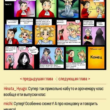
< предыдушая глава
·
следующая глава >
Hinata_Hyugo
: Супер так прикольно кабуто и орочемару клас
вообще ети выпуски клас
michi
: Супер! Особенно сюжет! А про концовку и говорить
нечего!