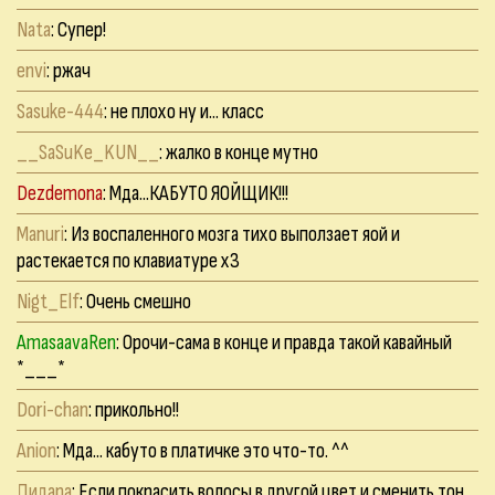
Nata
: Супер!
envi
: ржач
Sasuke-444
: не плохо ну и... класс
__SaSuKe_KUN__
: жалко в конце мутно
Dezdemona
: Мда...КАБУТО ЯОЙЩИК!!!
Manuri
: Из воспаленного мозга тихо выползает яой и
растекается по клавиатуре хЗ
Nigt_Elf
: Очень смешно
AmasaavaRen
: Орочи-сама в конце и правда такой кавайный
*___*
Dori-chan
: прикольно!!
Anion
: Мда... кабуто в платичке это что-то. ^^
Дидара
: Если покрасить волосы в другой цвет и сменить тон