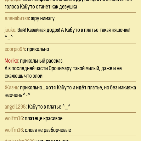
голоса Кабуто станет как девушка
еленабитва
: жру нимагу
juuko
: Вай! Кавайная додзя! А Кабуто в платье такая няшечка!
^_^
scorpio94
: прикольно
Moriko
: прикольный рассказ.
А в последней части Орочимару такой милый, даже и не
скажешь что злой
Жизнь
: прикольно... хотя Кабуто и идёт платье, но без макияжа
неочень ^-^
angel1298
: Кабуто в платье ^_^
wolfm16
: платеце красивое
wolfm16
: слова не разборчевые