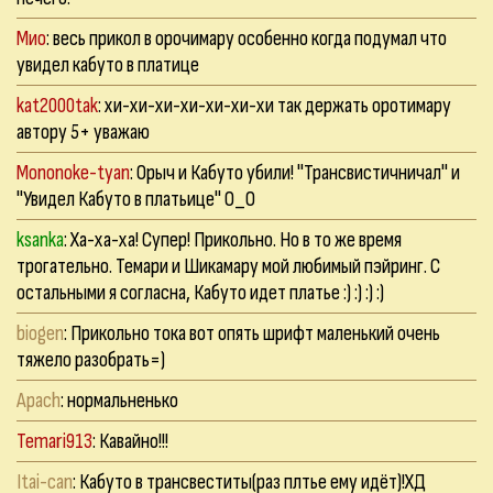
Мио
: весь прикол в орочимару особенно когда подумал что
увидел кабуто в платице
kat2000tak
: хи-хи-хи-хи-хи-хи-хи так держать оротимару
автору 5+ уважаю
Mononoke-tyan
: Орыч и Кабуто убили! "Трансвистичничал" и
"Увидел Кабуто в платьице" О_О
ksanka
: Ха-ха-ха! Супер! Прикольно. Но в то же время
трогательно. Темари и Шикамару мой любимый пэйринг. С
остальными я согласна, Кабуто идет платье :) :) :) :)
biogen
: Прикольно тока вот опять шрифт маленький очень
тяжело разобрать=)
Apach
: нормальненько
Temari913
: Кавайно!!!
Itai-can
: Кабуто в трансвеститы(раз плтье ему идёт)!ХД