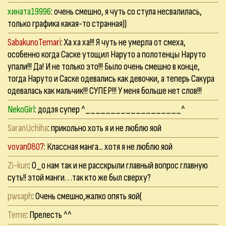
хината19996
: очень смешно, я чуть со стула несвалилась,
только графика какая-то странная))
SabakunoTemari
: Ха ха ха!!! Я чуть не умерла от смеха,
особенно когда Саске утощил Наруто а полотенцы Наруто
упали!!! Да! И не только это!!! Было очень смешно в конце,
тогда Наруто и Саске одевались как девочки, а теперь Сакура
одевалась как мальчик!!! СУПЕР!!! У меня больше нет слов!!!
NekoGirl
: додзя супер ^___________________^
SaranUchiha
: прикольно хоть я и не люблю яой
vovan0807
: Классная манга... хотя я не люблю яой
Zi-kun
: О_о нам так и не расскрыли главный вопрос главную
суть!! этой манги. . .так кто же был сверху?
pwsaph
: Очень смешно,жалко опять яой(
Teme
: Прелесть ^^