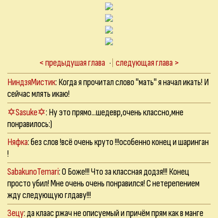
< предыдушая глава
·
следующая глава >
НиндзяМистик
: Когда я прочитал слово "мать" я начал икать! И
сейчас млять икаю!
✡Sasuke✡
: Ну это прямо...шедевр,очень классно,мне
понравилось:)
Няфка
: без слов !всё очень круто !!!особенно конец и шаринган
!
SabakunoTemari
: О Боже!!! Что за классная додзя!!! Конец
просто убил! Мне очень очень понравился! С нетерепением
жду следующую глдаву!!!
Зецу
: да клаас ржач не описуемый и причём прям как в манге