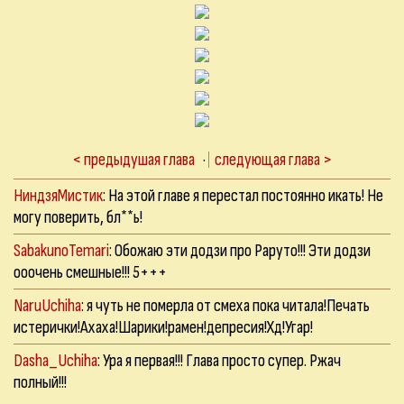
< предыдушая глава
·
следующая глава >
НиндзяМистик
: На этой главе я перестал постоянно икать! Не
могу поверить, бл**ь!
SabakunoTemari
: Обожаю эти додзи про Раруто!!! Эти додзи
ооочень смешные!!! 5+++
NaruUchiha
: я чуть не померла от смеха пока читала!Печать
истерички!Ахаха!Шарики!рамен!депресия!Хд!Угар!
Dasha_Uchiha
: Ура я первая!!! Глава просто супер. Ржач
полный!!!