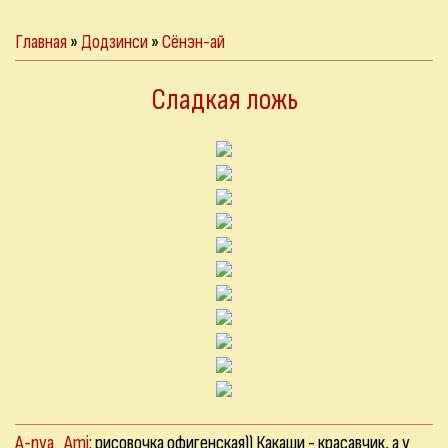
Главная
»
Додзинси
»
Сёнэн-ай
Сладкая ложь
A-nya_Ami
: рисовочка офигенская)) Какаши - красавчик, а у