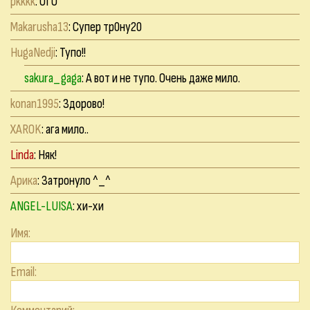
pkkkk
: ОГО
Makarusha13
: Супер тр0ну20
HugaNedji
: Тупо!!
sakura_gaga
: А вот и не тупо. Очень даже мило.
konan1995
: Здорово!
XAROK
: ага мило..
Linda
: Няк!
Арика
: Затронуло ^_^
ANGEL-LUISA
: хи-хи
Имя:
Email: