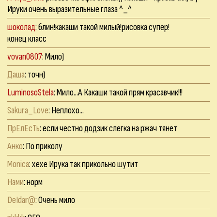
Ируки очень выразительные глаза ^_^
шоколад
: блин!какаши такой милый!рисовка супер!
конец класс
vovan0807
: Мило)
Даша
: точн)
LuminosoStela
: Мило...А Какаши такой прям красавчик!!!
Sakura_Love
: Неплохо...
ПрЕлЕсТь
: если честно додзик слегка на ржач тянет
Анко
: По приколу
Monica
: xexe Ирука так прикольно шутит
Нами
: норм
DeIdar@
: Очень мило