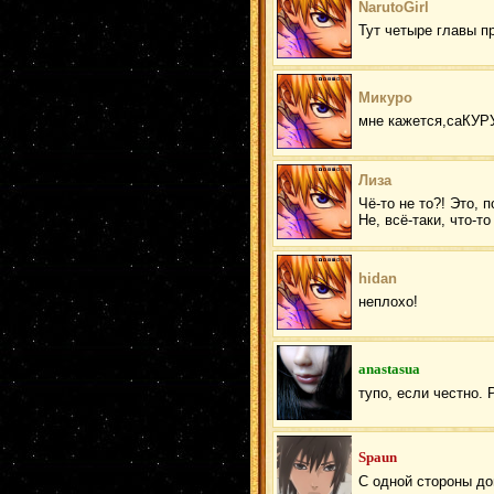
NarutoGirl
Тут четыре главы п
Микуро
мне кажется,саКУРУ
Лиза
Чё-то не то?! Это, 
Не, всё-таки, что-то
hidan
неплохо!
anastasua
тупо, если честно. 
Spaun
С одной стороны до