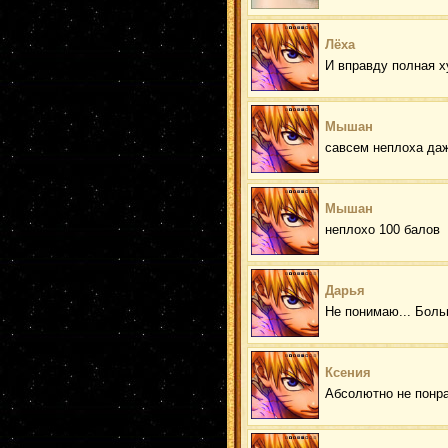
Лёха
И вправду полная ху
Мышан
савсем неплоха даж
Мышан
неплохо 100 балов
Дарья
Не понимаю... Боль
Ксения
Абсолютно не понра