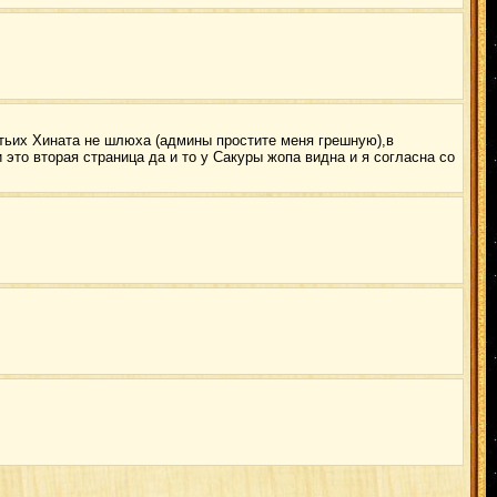
ретьих Хината не шлюха (админы простите меня грешную),в
это вторая страница да и то у Сакуры жопа видна и я согласна со