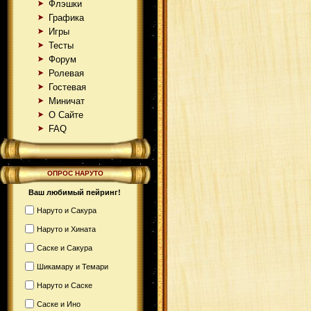
Флэшки
Графика
Игры
Тесты
Форум
Ролевая
Гостевая
Миничат
О Сайте
FAQ
ОПРОС НАРУТО
Ваш любимый пейринг!
Наруто и Сакура
Наруто и Хината
Саске и Сакура
Шикамару и Темари
Наруто и Саске
Саске и Ино