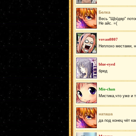
Белка
Весь "ЩЫдвр" пото
Не айс. =(
vovan0807
Неплохо местами, н
blue-eyed
бред
Mio-chan
Мистика,что уже и 
наташа
да под конец чёт ка