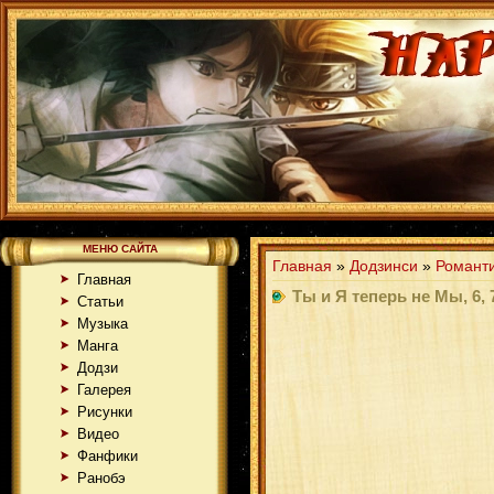
МЕНЮ САЙТА
Главная
»
Додзинси
»
Романт
Главная
Ты и Я теперь не Мы, 6,
Статьи
Музыка
Манга
Додзи
Галерея
Рисунки
Видео
Фанфики
Ранобэ