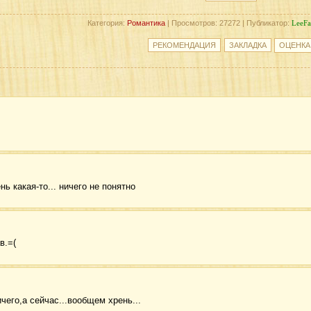
Категория:
Романтика
| Просмотров: 27272 | Публикатор:
LeeF
ень какая-то... ничего не понятно
в.=(
чего,а сейчас...вообщем хрень...