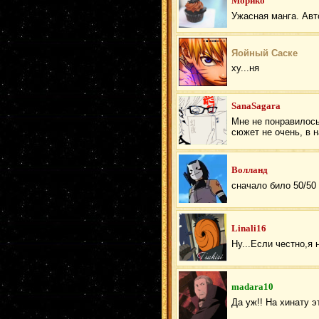
Морико
Ужасная манга. Авто
Яойный Саске
ху...ня
SanaSagara
Мне не понравилось,
сюжет не очень, в 
Волланд
сначало било 50/50
Linali16
Ну...Если честно,я 
madara10
Да уж!! На хинату 