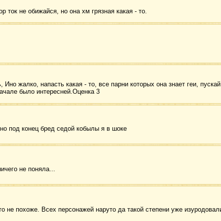
р ток не обижайся, но она хм грязная какая - то.
 Ино жалко, напасть какая - то, все парни которых она знает геи, пускай
начале было интересней.Оценка 3
 но под конец бред седой кобылы я в шоке
ничего не поняла...
это не похоже. Всех персонажей наруто да такой степени уже изуродовал