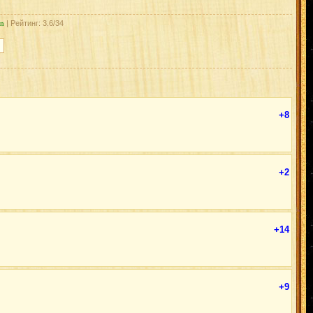
an
| Рейтинг: 3.6/34
+8
+2
+14
+9