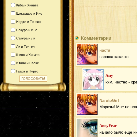
Киба и Хината
Шикамару и Ино
Неджи и Тентен
Сакура и Ино
Комментарии
Сакура и Ли
Ли и Тентен
настя
Шино и Хината
параша какаято
Итачи и Саске
Гаара и Нурто
Аму
кхм, честно - хр
NarutoGirl
Маразм! Мне не нра
AnnyFear
начало было еще ни