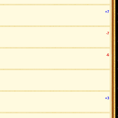
+7
-7
-6
+3