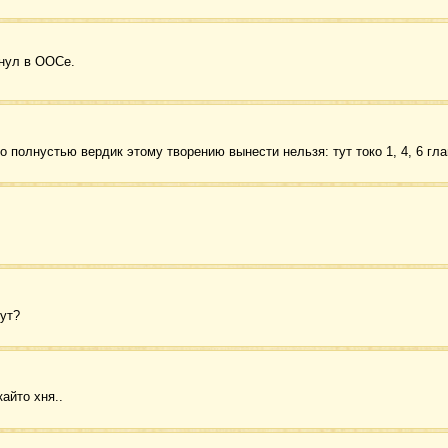
нул в ООСе.
о полнустью вердик этому творению вынести нельзя: тут токо 1, 4, 6 гл
тут?
кайто хня..