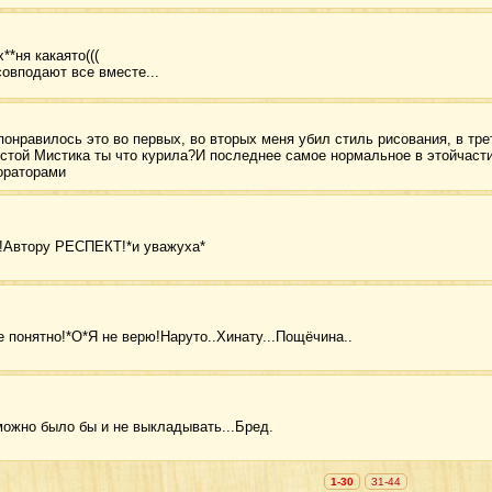
**ня какаято(((
совподают все вместе...
 понравилось это во первых, во вторых меня убил стиль рисования, в т
стой Мистика ты что курила?И последнее самое нормальное в этойчасти 
ораторами
а!Автору РЕСПЕКТ!*и уважуха*
е понятно!*О*Я не верю!Наруто..Хинату...Пощёчина..
ожно было бы и не выкладывать...Бред.
1-30
31-44