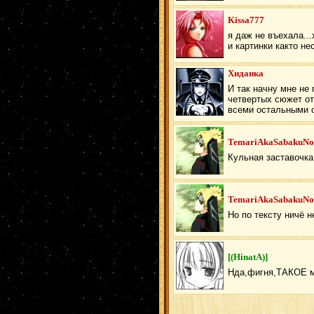
Kissa777
я даж не въехала...х
и картинки както не
Хиданка
И так начну мне не
четвертых сюжет от
всеми остальными 
TemariAkaSabakuNo
Кульная заставочк
TemariAkaSabakuNo
Но по тексту ничё н
[(HinatA)]
Нда,фигня,ТАКОЕ м