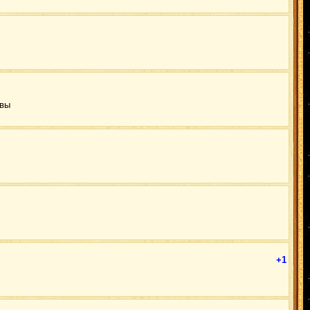
авы
+1