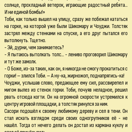
солнце, прохладный ветерок, играющие радостный ребята...
И ни единой бомбы!»
Тоби, как только вышел на улицу, сразу же побежал кататься
на горке, на которой уже были Шикомару и Чоуджи. Толстяк
застрял между стенками на спуске, а его друг пытался его
вытолкнуть. Тщетно.
- Эй, дурни, чем занимаетесь?
- Я пытаюсь вытолкать толс... - лениво проговорил Шикомару
и тут же замолк.
- О Боже, из-за таких, как он, я никогда не смогу прокатиться с
горки! – злился Тоби. – А ну-ка, жирножоп, поднапрягись-ка!
Чоуджи, услышав слово, предающее ему сил, рассвирепел и
мигом вылез из стенок горки. Тоби, почуяв неладное, решил
рвать отсюда когти. Он на огромной скорости устремился к
центру игровой площадки, а толстяк ринулся за ним.
Сасори подошёл к своему любимому дереву и сел в тени. Он
стал искать взглядом среди своих одногрупников её - не
нашёл. Тогда от нечего делать он достал из кармана куклу и