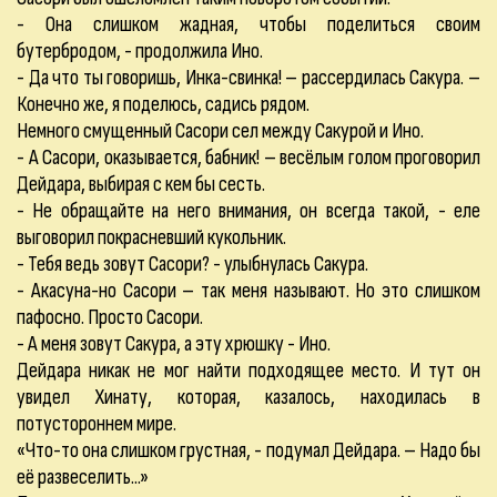
- Она слишком жадная, чтобы поделиться своим
бутербродом, - продолжила Ино.
- Да что ты говоришь, Инка-свинка! – рассердилась Сакура. –
Конечно же, я поделюсь, садись рядом.
Немного смущенный Сасори сел между Сакурой и Ино.
- А Сасори, оказывается, бабник! – весёлым голом проговорил
Дейдара, выбирая с кем бы сесть.
- Не обращайте на него внимания, он всегда такой, - еле
выговорил покрасневший кукольник.
- Тебя ведь зовут Сасори? - улыбнулась Сакура.
- Акасуна-но Сасори – так меня называют. Но это слишком
пафосно. Просто Сасори.
- А меня зовут Сакура, а эту хрюшку - Ино.
Дейдара никак не мог найти подходящее место. И тут он
увидел Хинату, которая, казалось, находилась в
потустороннем мире.
«Что-то она слишком грустная, - подумал Дейдара. – Надо бы
её развеселить...»