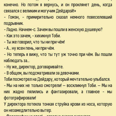
конечно. Но потом я вернусь, и он проклянет день, когда
связался с великим и могучим Дейдарой!»
- Гомэн, - примирительно сказал немного повеселевший
подрывник.
- Ладно. Начнем-с. Зачем вы пошли в женскую душевую?
- Как это зачем, - хихикнул Тоби.
- Ты же говорил, что ты ни при чём!
- А... ну ясен пень, ни при чём.
- Но теперь я вижу, что ты тут уж точно при чём. Вы пошли
наблюдать за...
- Ну же, директор, договаривайте.
- В общем, вы подсматривали за девочками.
Тоби посмотрел на Дейдару, который мечтательно улыбался.
- Мы на них не только смотрели! – воскликнул Тоби. – Мы на
них жадно пялились и фантазировали, а главное - мы
фотографировали!
У директора потекла тонкая струйка крови из носа, которую
он незамедлительно вытер.