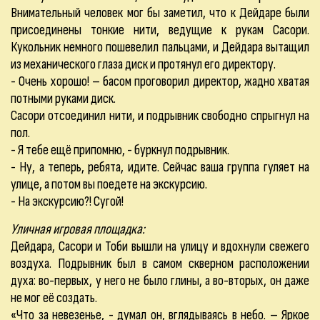
Внимательный человек мог бы заметил, что к Дейдаре были
присоединены тонкие нити, ведущие к рукам Сасори.
Кукольник немного пошевелил пальцами, и Дейдара вытащил
из механического глаза диск и протянул его директору.
- Очень хорошо! – басом проговорил директор, жадно хватая
потными руками диск.
Сасори отсоединил нити, и подрывник свободно спрыгнул на
пол.
- Я тебе ещё припомню, - буркнул подрывник.
- Ну, а теперь, ребята, идите. Сейчас ваша группа гуляет на
улице, а потом вы поедете на экскурсию.
- На экскурсию?! Сугой!
Уличная игровая площадка:
Дейдара, Сасори и Тоби вышли на улицу и вдохнули свежего
воздуха. Подрывник был в самом скверном расположении
духа: во-первых, у него не было глины, а во-вторых, он даже
не мог её создать.
«Что за невезенье, - думал он, вглядываясь в небо. – Яркое