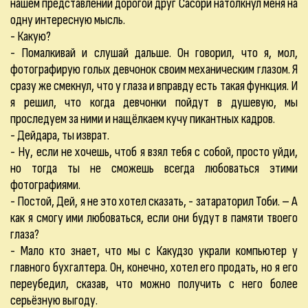
нашем представлении дорогой друг Сасори натолкнул меня на
одну интересную мысль.
- Какую?
- Помалкивай и слушай дальше. Он говорил, что я, мол,
фотографирую голых девчонок своим механическим глазом. Я
сразу же смекнул, что у глаза и вправду есть такая функция. И
я решил, что когда девчонки пойдут в душевую, мы
проследуем за ними и нащёлкаем кучу пикантных кадров.
- Дейдара, ты изврат.
- Ну, если не хочешь, чтоб я взял тебя с собой, просто уйди,
но тогда ты не сможешь всегда любоваться этими
фотографиями.
- Постой, Дей, я не это хотел сказать, - затараторил Тоби. – А
как я смогу ими любоваться, если они будут в памяти твоего
глаза?
- Мало кто знает, что мы с Какудзо украли компьютер у
главного бухгалтера. Он, конечно, хотел его продать, но я его
переубедил, сказав, что можно получить с него более
серьёзную выгоду.