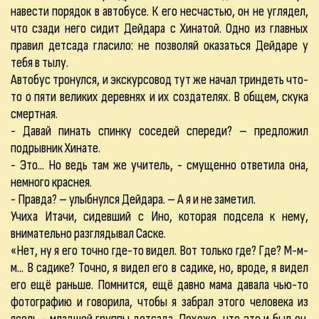
навести порядок в автобусе. К его несчастью, он не углядел,
что сзади него сидит Дейдара с Хинатой. Одно из главных
правил детсада гласило: не позволяй оказаться Дейдаре у
тебя в тылу.
Автобус тронулся, и экскурсовод тут же начал триндеть что-
то о пяти великих деревнях и их создателях. В общем, скука
смертная.
- Давай пинать спинку соседей спереди? – предложил
подрывник Хинате.
- Это... Но ведь там же учитель, - смущенно ответила она,
немного краснея.
- Правда? – улыбнулся Дейдара. – А я и не заметил.
Учиха Итачи, сидевший с Ино, которая подсела к нему,
внимательно разглядывал Саске.
«Нет, ну я его точно где-то видел. Вот только где? Где? М-м-
м... В садике? Точно, я видел его в садике, но, вроде, я видел
его ещё раньше. Помнится, ещё давно мама давала чью-то
фотографию и говорила, чтобы я забрал этого человека из