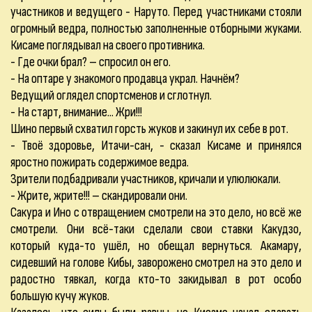
участников и ведущего - Наруто. Перед участниками стояли
огромный ведра, полностью заполненные отборными жуками.
Кисаме поглядывал на своего противника.
- Где очки брал? – спросил он его.
- На оптаре у знакомого продавца украл. Начнём?
Ведущий оглядел спортсменов и сглотнул.
- На старт, внимание... Жри!!!
Шино первый схватил горсть жуков и закинул их себе в рот.
- Твоё здоровье, Итачи-сан, - сказал Кисаме и принялся
яростно пожирать содержимое ведра.
Зрители подбадривали участников, кричали и улюлюкали.
- Жрите, жрите!!! – скандировали они.
Сакура и Ино с отвращением смотрели на это дело, но всё же
смотрели. Они всё-таки сделали свои ставки Какудзо,
который куда-то ушёл, но обещал вернуться. Акамару,
сидевший на голове Кибы, заворожено смотрел на это дело и
радостно тявкал, когда кто-то закидывал в рот особо
большую кучу жуков.