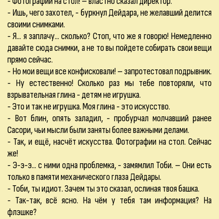
- Фотографии на стол! – властно сказал директор.
- Ишь, чего захотел, - буркнул Дейдара, не желавший делится
своими снимками.
- Я... я заплачу... сколько? Стоп, что же я говорю! Немедленно
давайте сюда снимки, а не то вы пойдете собирать свои вещи
прямо сейчас.
- Но мои вещи все конфисковали! – запротестовал подрывник.
- Ну естественно! Сколько раз мы тебе повторяли, что
взрывательная глина - детям не игрушка.
- Это и так не игрушка. Моя глина - это искусство.
- Вот блин, опять заладил, - пробурчал молчавший ранее
Сасори, чьи мысли были заняты более важными делами.
- Так, и ещё, насчёт искусства. Фотографии на стол. Сейчас
же!
- Э-э-э... с ними одна проблемка, - замямлил Тоби. – Они есть
только в памяти механического глаза Дейдары.
- Тоби, ты идиот. Зачем ты это сказал, ослиная твоя башка.
- Так-так, всё ясно. На чём у тебя там информация? На
флэшке?