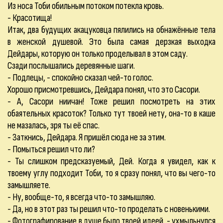
Из носа Тоби обильным потоком потекла кровь.
- Красотища!
Итак, два будущих акацуковца пялились на обнажённые тела
в женской душевой. Это была самая дерзкая выходка
Дейдары, которую он только проделывал в этом саду.
Сзади послышались деревянные шаги.
- Подлецы, - спокойно сказал чей-то голос.
Хорошо присмотревшись, Дейдара понял, что это Сасори.
- А, Сасори ниичан! Тоже решил посмотреть на этих
обаятельных красоток? Только тут твоей нету, она-то в каше
не мазалась, зря ты её спас.
- Заткнись, Дейдара. Я пришёл сюда не за этим.
- Помыться решил что ли?
- Ты слишком предсказуемый, Дей. Когда я увидел, как к
твоему углу подходит Тоби, то я сразу понял, что вы чего-то
замышляете.
- Ну, вообще-то, я всегда что-то замышляю.
- Да, но в этот раз ты решил что-то проделать с новенькими.
- Фотографирование в душе было твоей идеей, - ухмыльнулся