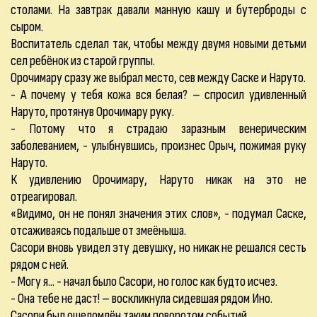
столами. На завтрак давали манную кашу и бутерброды с
сыром.
Воспитатель сделал так, чтобы между двумя новыми детьми
сел ребёнок из старой группы.
Орочимару сразу же выбрал место, сев между Саске и Наруто.
- А почему у тебя кожа вся белая? – спросил удивленный
Наруто, протянув Орочимару руку.
- Потому что я страдаю заразным венерическим
заболеванием, - улыбнувшись, произнес Орыч, пожимая руку
Наруто.
К удивлению Орочимару, Наруто никак на это не
отреагировал.
«Видимо, он не понял значения этих слов», - подумал Саске,
отсаживаясь подальше от змеёныша.
Сасори вновь увидел эту девушку, но никак не решался сесть
рядом с ней.
- Могу я... - начал было Сасори, но голос как будто исчез.
- Она тебе не даст! – воскликнула сидевшая рядом Ино.
Сасори был ошеломлён таким поворотом событий.