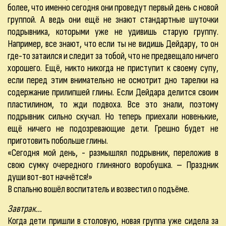
более, что именно сегодня они проведут первый день с новой
группой. А ведь они ещё не знают стандартные шуточки
подрывника, которыми уже не удивишь старую группу.
Например, все знают, что если ты не видишь Дейдару, то он
где-то затаился и следит за тобой, что не предвещало ничего
хорошего. Ещё, никто никогда не приступит к своему супу,
если перед этим внимательно не осмотрит дно тарелки на
содержание прилипшей глины. Если Дейдара делится своим
пластилином, то жди подвоха. Все это знали, поэтому
подрывник сильно скучал. Но теперь приехали новенькие,
ещё ничего не подозревающие дети. Грешно будет не
приготовить побольше глины.
«Сегодня мой день, - размышлял подрывник, переложив в
свою сумку очередного глиняного воробушка. – Праздник
души вот-вот начнётся!»
В спальню вошёл воспитатель и возвестил о подъёме.
Завтрак...
Когда дети пришли в столовую, новая группа уже сидела за