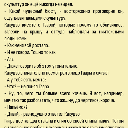
скульптур он ещё никогда не видел.
- Какой чудесный бюст, - восторженно проговорил он,
ощупывая пальцами скульптуру.
Какудзо вместе с Гаарой, которые почему-то сблизились,
залезли на крышу и оттуда наблюдали за ничтожными
людишками.
- Как меня всё достало...
- И не говори. Тошно то как.
- Ага.
- Даже говорить об этом утомительно.
Какудзо внимательно посмотрел в лицо Гаары и сказал:
- А у тебя есть мечта?
- Что? – не понял Гаара.
- Ну, то, чего ты больше всего хочешь. Я вот, например,
мечтаю так разбогатеть, что аж... ну, до чертиков, короче.
- Напьёмся?
- Давай, - равнодушно ответил Какудзо.
Гаара достал два стакана и снял со своей спины тыкву. Потом
он снял с неё пробку, наклонил и разлил по стаканам спиртной