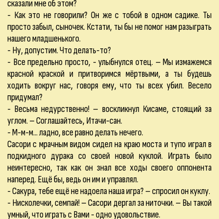
сказали мне об этом?
- Как это не говорили? Он же с тобой в одном садике. Ты
просто забыл, сыночек. Кстати, ты бы не помог нам разыграть
нашего младшенького.
- Ну, допустим. Что делать-то?
- Все предельно просто, - улыбнулся отец. – Мы измажемся
красной краской и притворимся мёртвыми, а ты будешь
ходить вокруг нас, говоря ему, что ты всех убил. Весело
придумал?
- Весьма недурственно! – воскликнул Кисаме, стоящий за
углом. – Соглашайтесь, Итачи-сан.
- М-м-м... ладно, все равно делать нечего.
Сасори с мрачным видом сидел на краю моста и тупо играл в
подкидного дурака со своей новой куклой. Играть было
неинтересно, так как он знал все ходы своего оппонента
наперед. Ещё бы, ведь он им и управлял.
- Сакура, тебе ещё не надоела наша игра? – спросил он куклу.
- Нисколечки, семпай! – Сасори дергал за ниточки. – Вы такой
умный, что играть с Вами - одно удовольствие.