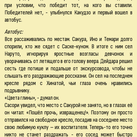
при условии, что победит тот, на кого вы ставили.
Победителей нет, - улыбнулся Какудзо и первый вошел в
автобус.
Автобус:
Все рассаживались по местам. Сакура, Ино и Темари долго
спорили, кто же сядет с Саске-куном. В итоге с ним сел
Наруто, игнорируя яростные возгласы девчонок и
уворачиваясь от летящего в его голову веера. Дейдара решил
сесть где потише и подальше от экскурсовода, чтобы не
слышать его раздражающие россказни. Он сел на последнем
кресле рядом с Хинатой, чьи глаза очень нравились
подрывнику.
«Цвета глины», - думал он.
Сасори увидел, что место с Сакурой не занято, но в глазах её
он читал: «Пошёл прочь, извращенец!». Поэтому он просто
отправился на свободное кресло, посадив на соседнее место
свою любимую куклу – их воспитателя. Теперь-то его точно
никто не станет раздражать - его сосед может быстро