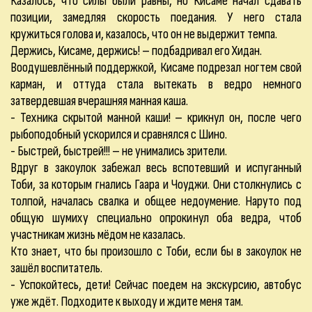
Казалось, что силы были равны, но Кисаме начал сдавать
позиции, замедляя скорость поедания. У него стала
кружиться голова и, казалось, что он не выдержит темпа.
Держись, Кисаме, держись! – подбадривал его Хидан.
Воодушевлённый поддержкой, Кисаме подрезал ногтем свой
карман, и оттуда стала вытекать в ведро немного
затвердевшая вчерашняя манная каша.
- Техника скрытой манной каши! – крикнул он, после чего
рыбоподобный ускорился и сравнялся с Шино.
- Быстрей, быстрей!!! – не унимались зрители.
Вдруг в закоулок забежал весь вспотевший и испуганный
Тоби, за которым гнались Гаара и Чоуджи. Они столкнулись с
толпой, началась свалка и общее недоумение. Наруто под
общую шумиху специально опрокинул оба ведра, чтоб
участникам жизнь мёдом не казалась.
Кто знает, что бы произошло с Тоби, если бы в закоулок не
зашёл воспитатель.
- Успокойтесь, дети! Сейчас поедем на экскурсию, автобус
уже ждёт. Подходите к выходу и ждите меня там.