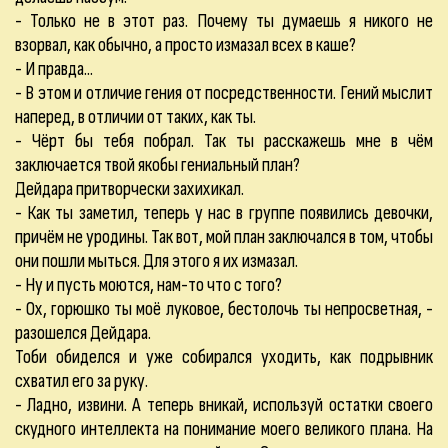
- Только не в этот раз. Почему ты думаешь я никого не
взорвал, как обычно, а просто измазал всех в каше?
- И правда...
- В этом и отличие гения от посредственности. Гений мыслит
наперед, в отличии от таких, как ты.
- Чёрт бы тебя побрал. Так ты расскажешь мне в чём
заключается твой якобы гениальный план?
Дейдара притворчески захихикал.
- Как ты заметил, теперь у нас в группе появились девочки,
причём не уродины. Так вот, мой план заключался в том, чтобы
они пошли мыться. Для этого я их измазал.
- Ну и пусть моются, нам-то что с того?
- Ох, горюшко ты моё луковое, бестолочь ты непросветная, -
разошелся Дейдара.
Тоби обиделся и уже собирался уходить, как подрывник
схватил его за руку.
- Ладно, извини. А теперь вникай, используй остатки своего
скудного интеллекта на понимание моего великого плана. На