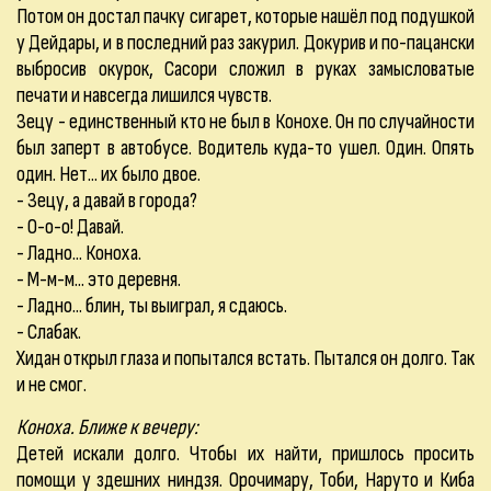
Потом он достал пачку сигарет, которые нашёл под подушкой
у Дейдары, и в последний раз закурил. Докурив и по-пацански
выбросив окурок, Сасори сложил в руках замысловатые
печати и навсегда лишился чувств.
Зецу - единственный кто не был в Конохе. Он по случайности
был заперт в автобусе. Водитель куда-то ушел. Один. Опять
один. Нет... их было двое.
- Зецу, а давай в города?
- О-о-о! Давай.
- Ладно... Коноха.
- М-м-м... это деревня.
- Ладно... блин, ты выиграл, я сдаюсь.
- Слабак.
Хидан открыл глаза и попытался встать. Пытался он долго. Так
и не смог.
Коноха. Ближе к вечеру:
Детей искали долго. Чтобы их найти, пришлось просить
помощи у здешних ниндзя. Орочимару, Тоби, Наруто и Киба