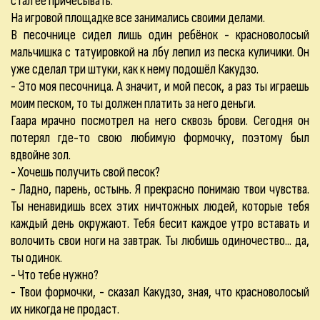
стал её причёсывать.
На игровой площадке все занимались своими делами.
В песочнице сидел лишь один ребёнок - красноволосый
мальчишка с татуировкой на лбу лепил из песка куличики. Он
уже сделал три штуки, как к нему подошёл Какудзо.
- Это моя песочница. А значит, и мой песок, а раз ты играешь
моим песком, то ты должен платить за него деньги.
Гаара мрачно посмотрел на него сквозь брови. Сегодня он
потерял где-то свою любимую формочку, поэтому был
вдвойне зол.
- Хочешь получить свой песок?
- Ладно, парень, остынь. Я прекрасно понимаю твои чувства.
Ты ненавидишь всех этих ничтожных людей, которые тебя
каждый день окружают. Тебя бесит каждое утро вставать и
волочить свои ноги на завтрак. Ты любишь одиночество... да,
ты одинок.
- Что тебе нужно?
- Твои формочки, - сказал Какудзо, зная, что красноволосый
их никогда не продаст.