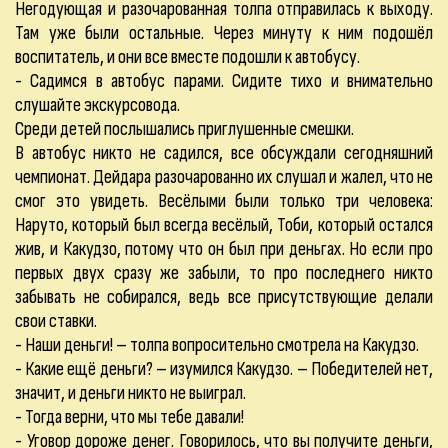
Негодующая и разочарованная толпа отправилась к выходу.
Там уже были остальные. Через минуту к ним подошёл
воспитатель, и они все вместе подошли к автобусу.
- Садимся в автобус парами. Сидите тихо и внимательно
слушайте экскурсовода.
Среди детей послышались приглушенные смешки.
В автобус никто не садился, все обсуждали сегодняшний
чемпионат. Дейдара разочарованно их слушал и жалел, что не
смог это увидеть. Весёлыми были только три человека:
Наруто, который был всегда весёлый, Тоби, который остался
жив, и Какудзо, потому что он был при деньгах. Но если про
первых двух сразу же забыли, то про последнего никто
забывать не собирался, ведь все присутствующие делали
свои ставки.
- Наши деньги! – толпа вопросительно смотрела на Какудзо.
- Какие ещё деньги? – изумился Какудзо. – Победителей нет,
значит, и деньги никто не выиграл.
- Тогда верни, что мы тебе давали!
- Уговор дороже денег. Говорилось, что вы получите деньги,