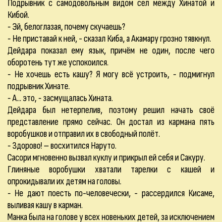
Подрывник с самодовольным видом сел между Хинатой и
Кибой.
- Эй, белоглазая, почему скучаешь?
- Не приставай к ней, - сказал Киба, а Акамару грозно тявкнул.
Дейдара показал ему язык, причём не один, после чего
оборотень тут же успокоился.
- Не хочешь есть кашу? Я могу всё устроить, - подмигнул
подрывник Хинате.
- А... это, - засмущалась Хината.
Дейдара был нетерпелив, поэтому решил начать своё
представление прямо сейчас. Он достал из кармана пять
воробушков и отправил их в свободный полёт.
- Здорово! – восхитился Наруто.
Сасори мгновенно вызвал куклу и прикрыл ей себя и Сакуру.
Глиняные воробушки хватали тарелки с кашей и
опрокидывали их детям на головы.
- Не дают поесть по-человечески, - рассердился Кисаме,
выливая кашу в карман.
Манка была на голове у всех новеньких детей, за исключением