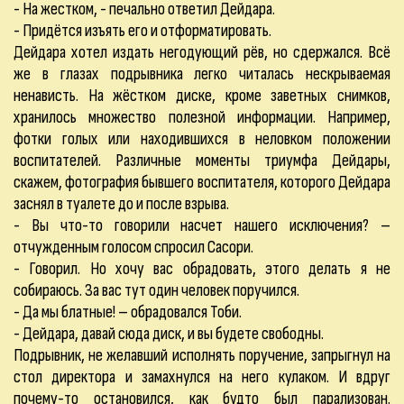
- На жестком, - печально ответил Дейдара.
- Придётся изъять его и отформатировать.
Дейдара хотел издать негодующий рёв, но сдержался. Всё
же в глазах подрывника легко читалась нескрываемая
ненависть. На жёстком диске, кроме заветных снимков,
хранилось множество полезной информации. Например,
фотки голых или находившихся в неловком положении
воспитателей. Различные моменты триумфа Дейдары,
скажем, фотография бывшего воспитателя, которого Дейдара
заснял в туалете до и после взрыва.
- Вы что-то говорили насчет нашего исключения? –
отчужденным голосом спросил Сасори.
- Говорил. Но хочу вас обрадовать, этого делать я не
собираюсь. За вас тут один человек поручился.
- Да мы блатные! – обрадовался Тоби.
- Дейдара, давай сюда диск, и вы будете свободны.
Подрывник, не желавший исполнять поручение, запрыгнул на
стол директора и замахнулся на него кулаком. И вдруг
почему-то остановился, как будто был парализован.