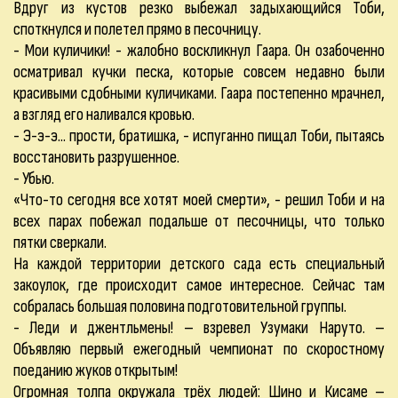
Вдруг из кустов резко выбежал задыхающийся Тоби,
споткнулся и полетел прямо в песочницу.
- Мои куличики! - жалобно воскликнул Гаара. Он озабоченно
осматривал кучки песка, которые совсем недавно были
красивыми сдобными куличиками. Гаара постепенно мрачнел,
а взгляд его наливался кровью.
- Э-э-э... прости, братишка, - испуганно пищал Тоби, пытаясь
восстановить разрушенное.
- Убью.
«Что-то сегодня все хотят моей смерти», - решил Тоби и на
всех парах побежал подальше от песочницы, что только
пятки сверкали.
На каждой территории детского сада есть специальный
закоулок, где происходит самое интересное. Сейчас там
собралась большая половина подготовительной группы.
- Леди и джентльмены! – взревел Узумаки Наруто. –
Объявляю первый ежегодный чемпионат по скоростному
поеданию жуков открытым!
Огромная толпа окружала трёх людей: Шино и Кисаме –