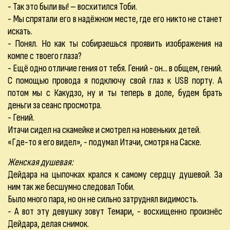
- Так это были вы! – восхитился Тоби.
- Мы спрятали его в надёжном месте, где его никто не станет
искать.
- Понял. Но как ты собираешься проявить изображения на
компе с твоего глаза?
- Ещё одно отличие гения от тебя. Гений - он... в общем, гений.
С помощью провода я подключу свой глаз к USB порту. А
потом мы с Какудзо, ну и ты теперь в доле, будем брать
деньги за сеанс просмотра.
- Гений.
Итачи сидел на скамейке и смотрел на новеньких детей.
«Где-то я его видел», - подумал Итачи, смотря на Саске.
Женская душевая:
Дейдара на цыпочках крался к самому сердцу душевой. За
ним так же бесшумно следовал Тоби.
Было много пара, но он не сильно затруднял видимость.
- А вот эту девушку зовут Темари, - восхищенно произнёс
Дейдара, делая снимок.