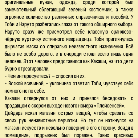
оригинальные кунаи, одежда, среди которой был
замечательный облегающий зеленый костюмчик, а также
огромное количество различных справочников и пособий. У
Тоби и Наруто разбегались глаза от такого обширного выбора.
Наруто сразу же присмотрел себе классную оранжево-
чёрную курточку истинного извращенца. Тоби приглянулась
дырчатая маска со спиралью неизвестного назначения. Всё
было не особо дорого, и в очереди стоял всего лишь один
человек. Этот человек представился как Какаши, на что дети
бурно отреагировали.
- Чем интересуетесь? – спросил он их.
- Всякой всячиной, - уклончиво ответил Тоби, чувствуя себя
немного не по себе.
Какаши отвернулся от них и принялся беседовать с
продавцом о скором выходе нового номера «Плейсенсей».
Дейдара искал магазин острых вещей, чтобы срезать со
своих рук ненавистные перчатки. Но тут он наткнулся на
магазин искусств и невольно повернул в его сторону. Войдя в
помещение, подрывник был поражен. Таких красивых