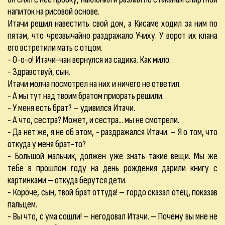
напиток на рисовой основе.
Итачи решил навестить свой дом, а Кисаме ходил за ним по
пятам, что чрезвычайно раздражало Учиху. У ворот их клана
его встретили мать с отцом.
- О-о-о! Итачи-чан вернулся из садика. Как мило.
- Здравствуй, сын.
Итачи молча посмотрел на них и ничего не ответил.
- А мы тут над твоим братом приорать решили.
- У меня есть брат? – удивился Итачи.
- А что, сестра? Может, и сестра... мы не смотрели.
- Да нет же, я не об этом, - раздражался Итачи. – Я о том, что
откуда у меня брат-то?
- Большой мальчик, должен уже знать такие вещи. Мы же
тебе в прошлом году на день рождения дарили книгу с
картинками – откуда берутся дети.
- Короче, сын, твой брат оттуда! – гордо сказал отец, показав
пальцем.
- Вы что, с ума сошли! – негодовал Итачи. – Почему вы мне не