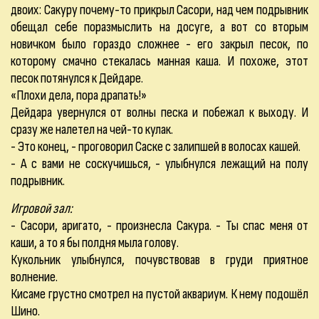
двоих: Сакуру почему-то прикрыл Сасори, над чем подрывник
обещал себе поразмыслить на досуге, а вот со вторым
новичком было гораздо сложнее - его закрыл песок, по
которому смачно стекалась манная каша. И похоже, этот
песок потянулся к Дейдаре.
«Плохи дела, пора драпать!»
Дейдара увернулся от волны песка и побежал к выходу. И
сразу же налетел на чей-то кулак.
- Это конец, - проговорил Саске с залипшей в волосах кашей.
- А с вами не соскучишься, - улыбнулся лежащий на полу
подрывник.
Игровой зал:
- Сасори, аригато, - произнесла Сакура. - Ты спас меня от
каши, а то я бы полдня мыла голову.
Кукольник улыбнулся, почувствовав в груди приятное
волнение.
Кисаме грустно смотрел на пустой аквариум. К нему подошёл
Шино.