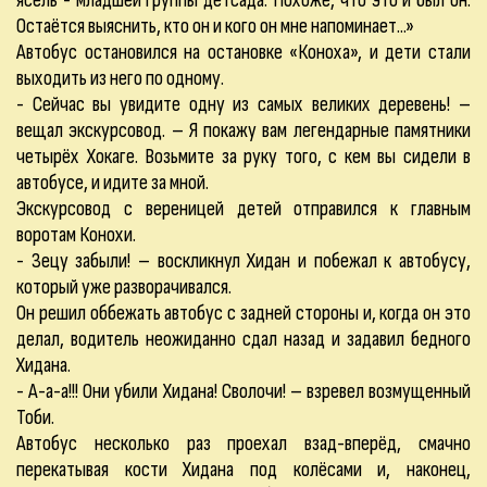
ясель - младшей группы детсада. Похоже, что это и был он.
Остаётся выяснить, кто он и кого он мне напоминает...»
Автобус остановился на остановке «Коноха», и дети стали
выходить из него по одному.
- Сейчас вы увидите одну из самых великих деревень! –
вещал экскурсовод. – Я покажу вам легендарные памятники
четырёх Хокаге. Возьмите за руку того, с кем вы сидели в
автобусе, и идите за мной.
Экскурсовод с вереницей детей отправился к главным
воротам Конохи.
- Зецу забыли! – воскликнул Хидан и побежал к автобусу,
который уже разворачивался.
Он решил оббежать автобус с задней стороны и, когда он это
делал, водитель неожиданно сдал назад и задавил бедного
Хидана.
- А-а-а!!! Они убили Хидана! Сволочи! – взревел возмущенный
Тоби.
Автобус несколько раз проехал взад-вперёд, смачно
перекатывая кости Хидана под колёсами и, наконец,