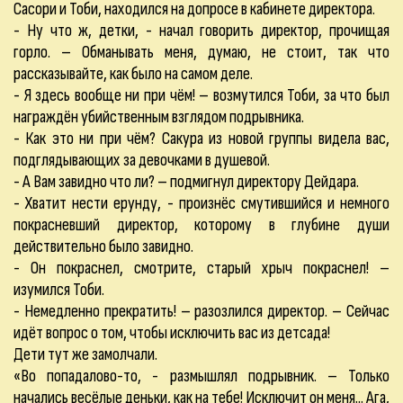
Сасори и Тоби, находился на допросе в кабинете директора.
- Ну что ж, детки, - начал говорить директор, прочищая
горло. – Обманывать меня, думаю, не стоит, так что
рассказывайте, как было на самом деле.
- Я здесь вообще ни при чём! – возмутился Тоби, за что был
награждён убийственным взглядом подрывника.
- Как это ни при чём? Сакура из новой группы видела вас,
подглядывающих за девочками в душевой.
- А Вам завидно что ли? – подмигнул директору Дейдара.
- Хватит нести ерунду, - произнёс смутившийся и немного
покрасневший директор, которому в глубине души
действительно было завидно.
- Он покраснел, смотрите, старый хрыч покраснел! –
изумился Тоби.
- Немедленно прекратить! – разозлился директор. – Сейчас
идёт вопрос о том, чтобы исключить вас из детсада!
Дети тут же замолчали.
«Во попадалово-то, - размышлял подрывник. – Только
начались весёлые деньки, как на тебе! Исключит он меня... Ага,