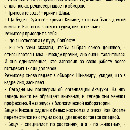
стало плохо, режиссер падает в обморок.
- Принесите воды! - кричит Шика.
- Ща будет. Суйтон! - кричит Кисаме, который был в другой
комнате. Как он оказался в студии, никто не знает…
Режиссер приходит в себя.
- Где ты откопал эту дуру, балбес?!!
- Вы же сами сказали, чтобы выбрал самое дешёвое, -
отмазывается Шика. - Между прочим, Ино очень талантливая.
И она единственная, кто запросил за свою работу всего
пятьдесят тысяч долларов.
Режиссер снова падает в обморок. Шикамару, увидев, что в
кадре Ино, засыпает.
- Сегодня мы поговорим об организации Акацуки. На них
теперь никто не обращает внимания, и теперь они меняют
профессию. Я нахожусь в биологической лаборатории.
Зецу и Кисаме сидели в белых костюмах и очках. Как Кисаме
переместился из студии сюда, для всех остается загадкой.
- Зецу - специалист по растениям, а я - по животным, -