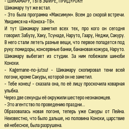
- ШИКАМАРУ, ТЫ В ЭФИРЕ, ПРИДУРОК!!!
Шикамару тут же встал.
- Это была программа «Максимум». Всем до скорой встречи.
Увидимся на «Коноха-ТВ».
И тут Шикамару заметил всех тех, про кого он сегодня
говорил: Забузу, Хаку, Тсунаде, Наруто, Гаару, Неджи, Сакуру.
В него стали лететь разные вещи, что первое попадется под
руку: помидоры, консервные банки, банановая кожура, Наруто.
Шикамару выбегает из студии. За ним побежали шиноби
Конохи.
- Kagemane-no-jutsu! - Шикамару скопировал тени всей
погони, кроме Сакуры, которой он не заметил.
- Тебе конец! - сказала она, по её лицу проскочила коварная
улыбка.
Через две секунды её окружили шестеро незнакомцев.
- Это агентство по проведению праздни…
Образовалась новая погоня, теперь уже Сакуры от Пейна.
Неизвестно, что было дальше, но половина Конохи, царствие
ей небесное, была разрушена.