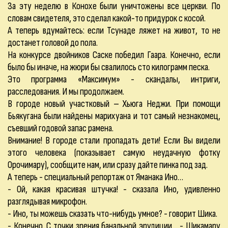
За эту неделю в Конохе были уничтожены все церкви. По
словам свидетеля, это сделал какой-то придурок с косой.
А теперь вдумайтесь: если Тсунаде ляжет на живот, то не
достанет головой до пола.
На конкурсе двойников Саске победил Гаара. Конечно, если
было бы иначе, на жюри бы свалилось сто килограмм песка.
Это программа «Максимум» - скандалы, интриги,
расследования. И мы продолжаем.
В городе новый участковый – Хьюга Неджи. При помощи
Бьякугана были найдены марихуана и тот самый незнакомец,
съевший годовой запас рамена.
Внимание! В городе стали пропадать дети! Если Вы видели
этого человека (показывает самую неудачную фотку
Орочимару), сообщите нам, или сразу дайте пинка под зад.
А теперь - специальный репортаж от Яманака Ино…
- Ой, какая красивая штучка! - сказала Ино, удивленно
разглядывая микрофон.
- Ино, ты можешь сказать что-нибудь умное? - говорит Шика.
- Конечно. С точки зрения банальной эрудиции… - Шикамару