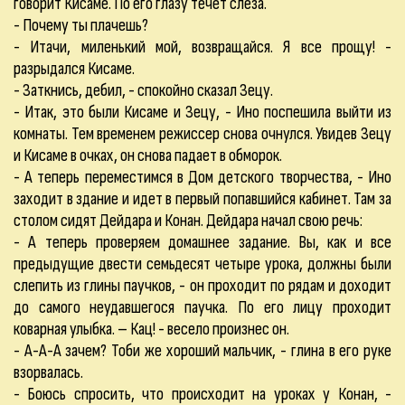
говорит Кисаме. По его глазу течет слеза.
- Почему ты плачешь?
- Итачи, миленький мой, возвращайся. Я все прощу! -
разрыдался Кисаме.
- Заткнись, дебил, - спокойно сказал Зецу.
- Итак, это были Кисаме и Зецу, - Ино поспешила выйти из
комнаты. Тем временем режиссер снова очнулся. Увидев Зецу
и Кисаме в очках, он снова падает в обморок.
- А теперь переместимся в Дом детского творчества, - Ино
заходит в здание и идет в первый попавшийся кабинет. Там за
столом сидят Дейдара и Конан. Дейдара начал свою речь:
- А теперь проверяем домашнее задание. Вы, как и все
предыдущие двести семьдесят четыре урока, должны были
слепить из глины паучков, - он проходит по рядам и доходит
до самого неудавшегося паучка. По его лицу проходит
коварная улыбка. – Кац! - весело произнес он.
- А-А-А зачем? Тоби же хороший мальчик, - глина в его руке
взорвалась.
- Боюсь спросить, что происходит на уроках у Конан, -