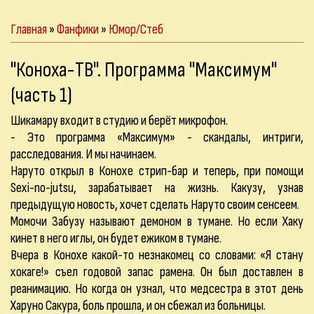
Главная
»
Фанфики
»
Юмор/Стеб
"Коноха-ТВ". Программа "Максимум"
(часть 1)
Шикамару входит в студию и берёт микрофон.
- Это программа «Максимум» - скандалы, интриги,
расследования. И мы начинаем.
Наруто открыл в Конохе стрип-бар и теперь, при помощи
Sexi-no-jutsu, зарабатывает на жизнь. Какузу, узнав
предыдущую новость, хочет сделать Наруто своим сенсеем.
Момочи Забузу называют демоном в тумане. Но если Хаку
кинет в него иглы, он будет ежиком в тумане.
Вчера в Конохе какой-то незнакомец со словами: «Я стану
хокаге!» съел годовой запас рамена. Он был доставлен в
реанимацию. Но когда он узнал, что медсестра в этот день
Харуно Сакура, боль прошла, и он сбежал из больницы.