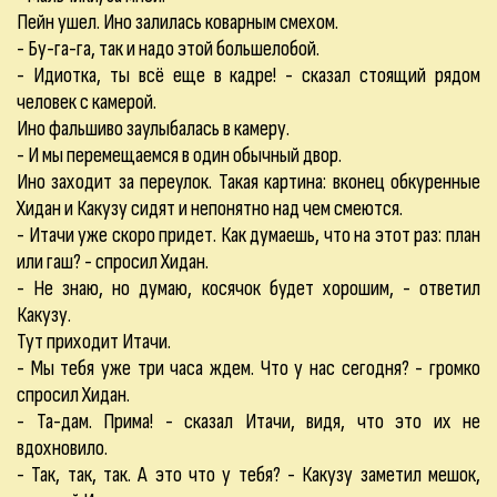
Пейн ушел. Ино залилась коварным смехом.
- Бу-га-га, так и надо этой большелобой.
- Идиотка, ты всё еще в кадре! - сказал стоящий рядом
человек с камерой.
Ино фальшиво заулыбалась в камеру.
- И мы перемещаемся в один обычный двор.
Ино заходит за переулок. Такая картина: вконец обкуренные
Хидан и Какузу сидят и непонятно над чем смеются.
- Итачи уже скоро придет. Как думаешь, что на этот раз: план
или гаш? - спросил Хидан.
- Не знаю, но думаю, косячок будет хорошим, - ответил
Какузу.
Тут приходит Итачи.
- Мы тебя уже три часа ждем. Что у нас сегодня? - громко
спросил Хидан.
- Та-дам. Прима! - сказал Итачи, видя, что это их не
вдохновило.
- Так, так, так. А это что у тебя? - Какузу заметил мешок,