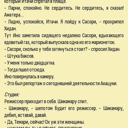
который Итачи спрятал в плаще.
- Парни, спокойно. Не сердитесь. Не сердитесь, я сказал!
Аматера…
- Ладно, успокойся, Итачи. Я пойду к Сасори, - прохрипел
Хидан.
Тут Ино заметила сидящего недалеко Сасори, вдыхающего
ядовитый газ, который выпускала одна из его марионеток.
- Сасори, сколько у тебя затянуться стоит? - спросил Хидан.
- Штука баксов.
- У меня только двадцатка.
- Тогда пшел отсюда.
Ино повернулась в камеру.
- Это был репортаж о сегодняшней деятельности Акацуки.
Студия:
Режиссер приходит в себя. Шикамару спит.
- Шикамару, - шепотом будит его режиссер. - Шикамару,
дебил, вставай, давай.
- Да, Темари, сейчас! Ох уж эти женщины.