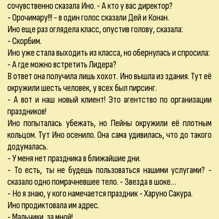
сочувственно сказала Ино. - А кто у вас директор?
- Орочимару!!! - в один голос сказали Дей и Конан.
Ино еще раз оглядела класс, опустив голову, сказала:
- Скорбим.
Ино уже стала выходить из класса, но обернулась и спросила:
- А где можно встретить Лидера?
В ответ она получила лишь хохот. Ино вышла из здания. Тут её
окружили шесть человек, у всех был пирсинг.
- А вот и наш новый клиент! Это агентство по организации
праздников!
Ино попыталась убежать, но Пейны окружили её плотным
кольцом. Тут Ино осенило. Она сама удивилась, что до такого
додумалась.
- У меня нет праздника в ближайшие дни.
- То есть, ты не будешь пользоваться нашими услугами? -
сказало одно помрачневшее тело. - Звезда в шоке…
- Но я знаю, у кого намечается праздник - Харуно Сакура.
Ино продиктовала им адрес.
- Мальчики, за мной!