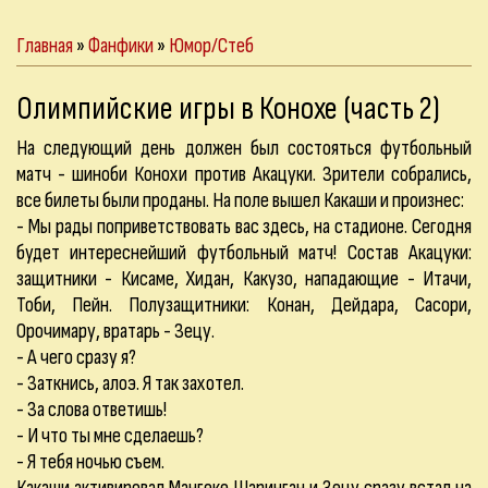
Главная
»
Фанфики
»
Юмор/Стеб
Олимпийские игры в Конохе (часть 2)
На следующий день должен был состояться футбольный
матч - шиноби Конохи против Акацуки. Зрители собрались,
все билеты были проданы. На поле вышел Какаши и произнес:
- Мы рады поприветствовать вас здесь, на стадионе. Сегодня
будет интереснейший футбольный матч! Состав Акацуки:
защитники - Кисаме, Хидан, Какузо, нападающие - Итачи,
Тоби, Пейн. Полузащитники: Конан, Дейдара, Сасори,
Орочимару, вратарь - Зецу.
- А чего сразу я?
- Заткнись, алоэ. Я так захотел.
- За слова ответишь!
- И что ты мне сделаешь?
- Я тебя ночью съем.