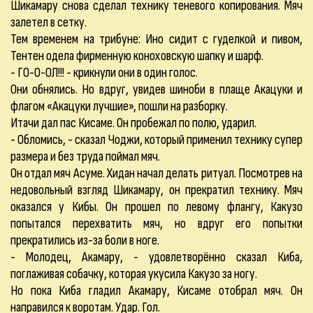
Шикамару снова сделал технику теневого копирования. Мяч
залетел в сетку.
Тем временем на трибуне: Ино сидит с гуделкой и пивом,
Тентен одела фирменную коноховскую шапку и шарф.
- ГО-О-ОЛ!!! - крикнули они в один голос.
Они обнялись. Но вдруг, увидев шиноби в плаще Акацуки и
флагом «Акацуки лучшие», пошли на разборку.
Итачи дал пас Кисаме. Он пробежал по полю, ударил.
- Обломись, - сказал Чоджи, который применил технику супер
размера и без труда поймал мяч.
Он отдал мяч Асуме. Хидан начал делать ритуал. Посмотрев на
недовольный взгляд Шикамару, он прекратил технику. Мяч
оказался у Кибы. Он прошел по левому флангу, Какузо
попытался перехватить мяч, но вдруг его попытки
прекратились из-за боли в ноге.
- Молодец, Акамару, - удовлетворённо сказал Киба,
поглаживая собачку, которая укусила Какузо за ногу.
Но пока Киба гладил Акамару, Кисаме отобрал мяч. Он
направился к воротам. Удар. Гол.