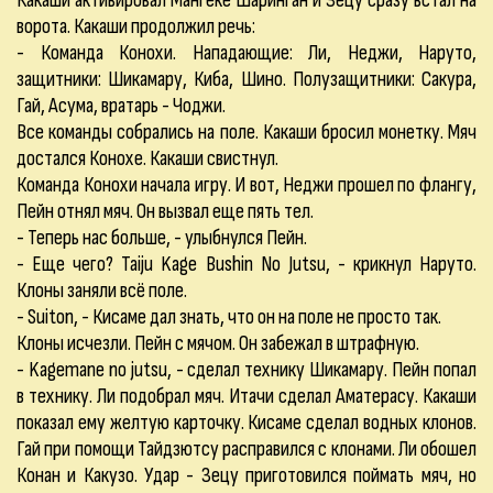
Какаши активировал Мангеке Шаринган и Зецу сразу встал на
ворота. Какаши продолжил речь:
- Команда Конохи. Нападающие: Ли, Неджи, Наруто,
защитники: Шикамару, Киба, Шино. Полузащитники: Сакура,
Гай, Асума, вратарь - Чоджи.
Все команды собрались на поле. Какаши бросил монетку. Мяч
достался Конохе. Какаши свистнул.
Команда Конохи начала игру. И вот, Неджи прошел по флангу,
Пейн отнял мяч. Он вызвал еще пять тел.
- Теперь нас больше, - улыбнулся Пейн.
- Еще чего? Taiju Kage Bushin No Jutsu, - крикнул Наруто.
Клоны заняли всё поле.
- Suiton, - Кисаме дал знать, что он на поле не просто так.
Клоны исчезли. Пейн с мячом. Он забежал в штрафную.
- Kagemane no jutsu, - сделал технику Шикамару. Пейн попал
в технику. Ли подобрал мяч. Итачи сделал Аматерасу. Какаши
показал ему желтую карточку. Кисаме сделал водных клонов.
Гай при помощи Тайдзютсу расправился с клонами. Ли обошел
Конан и Какузо. Удар - Зецу приготовился поймать мяч, но