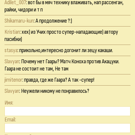
Adilet_007
: вот бы в мяч технику влаживать, нап рассенган,
райки, чидори и т п
Shikamaru-kun
: А продолжение ?:)
Kristian
: хех) из Учих просто супер-нападающие) автору
пасибки)
stasya
: прикольно,интересно догонит ли зецу какаши.
Slavyan
: Почему нет Гаары? Матч Коноха против Акацуки.
Гаара не состоит не там, Не там
jimitenor
: правда, где же Гаара? А так -супер!
Slavyan
: Неужели никому не понравилось?
Имя:
Email: