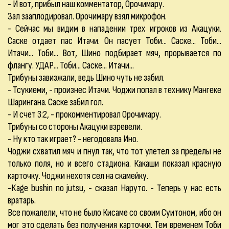
- И вот, прибыл наш комментатор, Орочимару.
Зал зааплодировал. Орочимару взял микрофон.
- Сейчас мы видим в нападении трех игроков из Акацуки.
Саске отдает пас Итачи. Он пасует Тоби... Саске... Тоби...
Итачи... Тоби... Вот, Шино подбирает мяч, прорывается по
флангу. УДАР... Тоби... Саске... Итачи...
Трибуны завизжали, ведь Шино чуть не забил.
- Тсукиеми, - произнес Итачи. Чоджи попал в технику Мангеке
Шарингана. Саске забил гол.
- И счет 3:2, - прокомментировал Орочимару.
Трибуны со стороны Акацуки взревели.
- Ну кто так играет? - негодовала Ино.
Чоджи схватил мяч и пнул так, что тот улетел за пределы не
только поля, но и всего стадиона. Какаши показал красную
карточку. Чоджи нехотя сел на скамейку.
-Kage bushin no jutsu, - сказал Наруто. - Теперь у нас есть
вратарь.
Все пожалели, что не было Кисаме со своим Суитоном, ибо он
мог это сделать без получения карточки. Тем временем Тоби