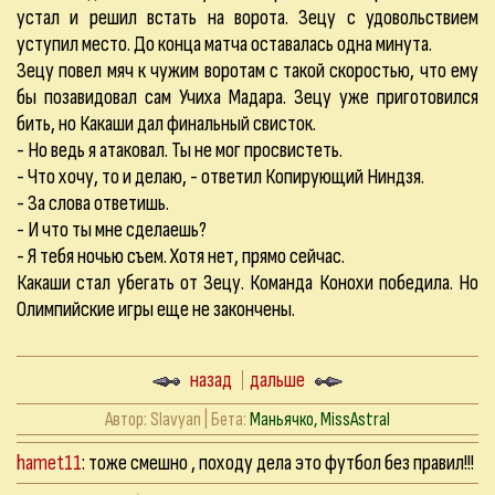
устал и решил встать на ворота. Зецу с удовольствием
уступил место. До конца матча оставалась одна минута.
Зецу повел мяч к чужим воротам с такой скоростью, что ему
бы позавидовал сам Учиха Мадара. Зецу уже приготовился
бить, но Какаши дал финальный свисток.
- Но ведь я атаковал. Ты не мог просвистеть.
- Что хочу, то и делаю, - ответил Копирующий Ниндзя.
- За слова ответишь.
- И что ты мне сделаешь?
- Я тебя ночью съем. Хотя нет, прямо сейчас.
Какаши стал убегать от Зецу. Команда Конохи победила. Но
Олимпийские игры еще не закончены.
назад
дальше
Автор:
Slavyan
| Бета:
Маньячко, MissAstral
hamet11
: тоже смешно , походу дела это футбол без правил!!!