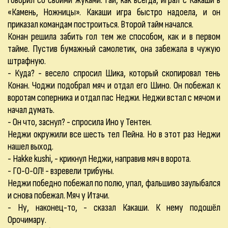
говорил со своими жуками. Гай, как всегда, играл с Какаши в
«Камень, Ножницы». Какаши игра быстро надоела, и он
приказал командам построиться. Второй тайм начался.
Конан решила забить гол тем же способом, как и в первом
тайме. Пустив бумажный самолетик, она забежала в чужую
штрафную.
- Куда? - весело спросил Шика, который скопировал тень
Конан. Чоджи подобрал мяч и отдал его Шино. Он побежал к
воротам соперника и отдал пас Неджи. Неджи встал с мячом и
начал думать.
- Он что, заснул? - спросила Ино у Тентен.
Неджи окружили все шесть тел Пейна. Но в этот раз Неджи
нашел выход.
- Hakke kushi, - крикнул Неджи, направив мяч в ворота.
- ГО-О-ОЛ! - взревели трибуны.
Неджи победно побежал по полю, упал, фальшиво заулыбался
и снова побежал. Мяч у Итачи.
- Ну, наконец-то, - сказал Какаши. К нему подошёл
Орочимару.