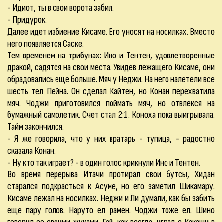
- Идиот, ты в свои ворота забил.
- Придурок.
Далее идет избиение Кисаме. Его уносят на носилках. Вместо
него появляется Саске.
Тем временем на трибунах: Ино и Тентен, удовлетворенные
дракой, садятся на свои места. Увидев лежащего Кисаме, они
обрадовались еще больше. Мяч у Неджи. На него налетели все
шесть тел Пейна. Он сделал Кайтен, но Конан перехватила
мяч. Чоджи приготовился поймать мяч, но отвлекся на
бумажный самолетик. Счет стал 2:1. Коноха пока выигрывала.
Тайм закончился.
- Я же говорила, что у них вратарь - тупица, - радостно
сказала Конан.
- Ну кто так играет? - в один голос крикнули Ино и Тентен.
Во время перерыва Итачи протирал свои бутсы, Хидан
старался подкрасться к Асуме, но его заметил Шикамару.
Кисаме лежал на носилках. Неджи и Ли думали, как бы забить
еще пару голов. Наруто ел рамен. Чоджи тоже ел. Шино