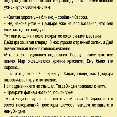
подарка даже он не останется равнодушным! – Змей коварно
усмехнулся своим мыслям.
- Желтая дорога уже близко, - сообщил Сасори.
- Ну, наконец-то! – Дейдаре уже начало казаться, что они
уже никогда не найдут ее.
Тут они вышли на поле, покрытое ярко-синими цветами.
Дейдара зашагал вперед. В нос ударил странный запах, и Дей
почувствовал легкое головокружение.
«Что это?» - удивился подрывник. Перед глазами уже все
плыло. Мир окрашивался яркими красками, Ему было так
хорошо…
- Ты что делаешь? – крикнул Хидан, глядя, как Дейдара
наворачивает круги по поляне.
Но подрывник его не слышал. Тогда Хидан подошел к нему.
- Прекрати фигней маяться, пошли уже!
Тут и Хидан почувствовал цветочный запах. Дейдара, в это
время покоряющий просторы космоса, увидел летящего к
нему Хидана.