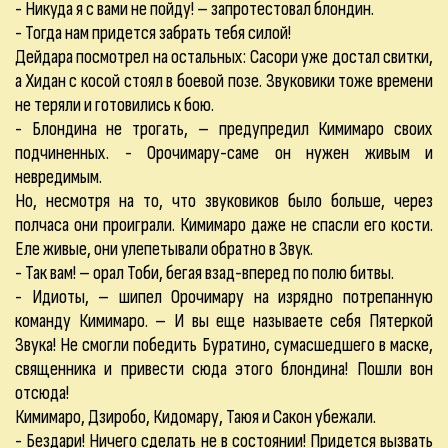
- Никуда я с вами не пойду! – запротестовал блондин.
- Тогда нам придется забрать тебя силой!
Дейдара посмотрел на остальных: Сасори уже достал свитки,
а Хидан с косой стоял в боевой позе. Звуковики тоже времени
не теряли и готовились к бою.
- Блондина не трогать, – предупредил Кимимаро своих
подчиненных. - Орочимару-саме он нужен живым и
невредимым.
Но, несмотря на то, что звуковиков было больше, через
полчаса они проиграли. Кимимаро даже не спасли его кости.
Еле живые, они улепетывали обратно в Звук.
- Так вам! – орал Тоби, бегая взад-вперед по полю битвы.
- Идиоты, – шипел Орочимару на изрядно потрепанную
команду Кимимаро. – И вы еще называете себя Пятеркой
Звука! Не смогли победить Буратино, сумасшедшего в маске,
священника и привести сюда этого блондина! Пошли вон
отсюда!
Кимимаро, Дзиробо, Кидомару, Таюя и Сакон убежали.
- Бездари! Ничего сделать не в состоянии! Придется вызвать