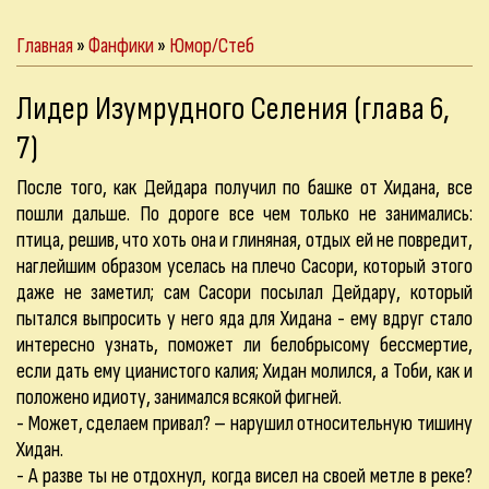
Главная
»
Фанфики
»
Юмор/Стеб
Лидер Изумрудного Селения (глава 6,
7)
После того, как Дейдара получил по башке от Хидана, все
пошли дальше. По дороге все чем только не занимались:
птица, решив, что хоть она и глиняная, отдых ей не повредит,
наглейшим образом уселась на плечо Сасори, который этого
даже не заметил; сам Сасори посылал Дейдару, который
пытался выпросить у него яда для Хидана - ему вдруг стало
интересно узнать, поможет ли белобрысому бессмертие,
если дать ему цианистого калия; Хидан молился, а Тоби, как и
положено идиоту, занимался всякой фигней.
- Может, сделаем привал? – нарушил относительную тишину
Хидан.
- А разве ты не отдохнул, когда висел на своей метле в реке?