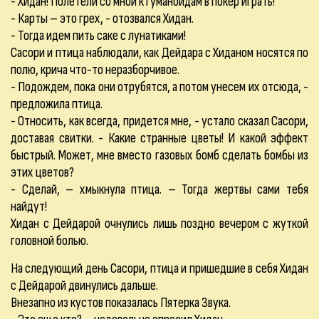
- Хидан! Полетели со мной к гуманоидам в покер играть!
- Карты – это грех, - отозвался Хидан.
- Тогда идем пить саке с лунатиками!
Сасори и птица наблюдали, как Дейдара с Хиданом носятся по
полю, крича что-то неразборчивое.
- Подождем, пока они отрубятся, а потом унесем их отсюда, -
предложила птица.
- Относить, как всегда, придется мне, - устало сказал Сасори,
доставая свитки. - Какие странные цветы! И какой эффект
быстрый. Может, мне вместо газовых бомб сделать бомбы из
этих цветов?
- Сделай, – хмыкнула птица. – Тогда жертвы сами тебя
найдут!
Хидан с Дейдарой очнулись лишь поздно вечером с жуткой
головной болью.
На следующий день Сасори, птица и пришедшие в себя Хидан
с Дейдарой двинулись дальше.
Внезапно из кустов показалась Пятерка Звука.