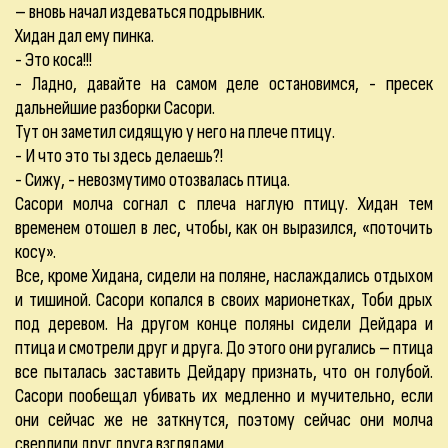
– вновь начал издеваться подрывник.
Хидан дал ему пинка.
- Это коса!!!
- Ладно, давайте на самом деле остановимся, - пресек
дальнейшие разборки Сасори.
Тут он заметил сидящую у него на плече птицу.
- И что это ты здесь делаешь?!
- Сижу, - невозмутимо отозвалась птица.
Сасори молча согнал с плеча наглую птицу. Хидан тем
временем отошел в лес, чтобы, как он выразился, «поточить
косу».
Все, кроме Хидана, сидели на поляне, наслаждались отдыхом
и тишиной. Сасори копался в своих марионетках, Тоби дрых
под деревом. На другом конце поляны сидели Дейдара и
птица и смотрели друг и друга. До этого они ругались – птица
все пыталась заставить Дейдару признать, что он голубой.
Сасори пообещал убивать их медленно и мучительно, если
они сейчас же не заткнутся, поэтому сейчас они молча
сверлили друг друга взглядами.