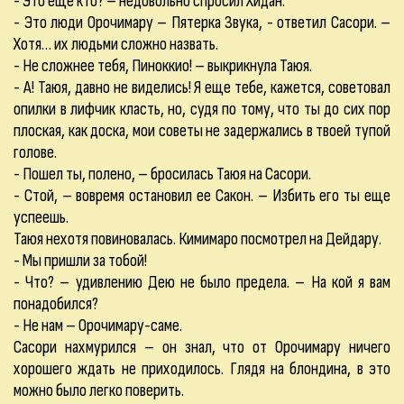
- Это еще кто? – недовольно спросил Хидан.
- Это люди Орочимару – Пятерка Звука, - ответил Сасори. –
Хотя… их людьми сложно назвать.
- Не сложнее тебя, Пиноккио! – выкрикнула Таюя.
- А! Таюя, давно не виделись! Я еще тебе, кажется, советовал
опилки в лифчик класть, но, судя по тому, что ты до сих пор
плоская, как доска, мои советы не задержались в твоей тупой
голове.
- Пошел ты, полено, – бросилась Таюя на Сасори.
- Стой, – вовремя остановил ее Сакон. – Избить его ты еще
успеешь.
Таюя нехотя повиновалась. Кимимаро посмотрел на Дейдару.
- Мы пришли за тобой!
- Что? – удивлению Дею не было предела. – На кой я вам
понадобился?
- Не нам – Орочимару-саме.
Сасори нахмурился – он знал, что от Орочимару ничего
хорошего ждать не приходилось. Глядя на блондина, в это
можно было легко поверить.