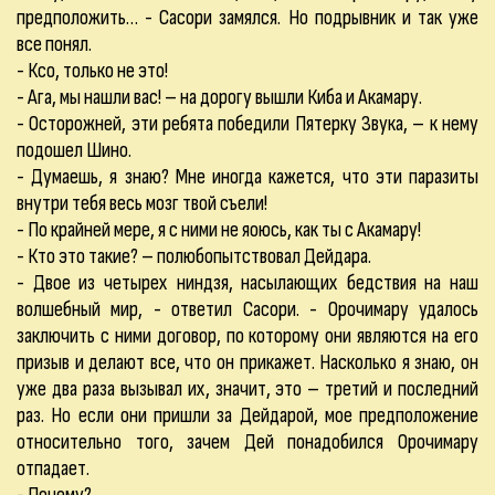
предположить… - Сасори замялся. Но подрывник и так уже
все понял.
- Ксо, только не это!
- Ага, мы нашли вас! – на дорогу вышли Киба и Акамару.
- Осторожней, эти ребята победили Пятерку Звука, – к нему
подошел Шино.
- Думаешь, я знаю? Мне иногда кажется, что эти паразиты
внутри тебя весь мозг твой съели!
- По крайней мере, я с ними не яоюсь, как ты с Акамару!
- Кто это такие? – полюбопытствовал Дейдара.
- Двое из четырех ниндзя, насылающих бедствия на наш
волшебный мир, - ответил Сасори. - Орочимару удалось
заключить с ними договор, по которому они являются на его
призыв и делают все, что он прикажет. Насколько я знаю, он
уже два раза вызывал их, значит, это – третий и последний
раз. Но если они пришли за Дейдарой, мое предположение
относительно того, зачем Дей понадобился Орочимару
отпадает.