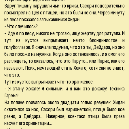
Вдруг тишину нарушили чьи-то крики. Сасори подозрительно
посмотрел на Дея с птицей, но это были не они. Через минуту
из леса показался запыхавшийся Хидан.
- Что случилось?
- Иду я по лесу, никого не трогаю, ищу жертву для ритуала. И
тут из кустов выпрыгивает нечто блондинистое и
голубоглазое. Я сначала подумал, что это ты, Дейдара, но оно
было похоже на мужика. Когда оно остановилось, и я смог его
разглядеть, то оказалось, что это Наруто... или Нарик, как его
называют. Псих, мечтающий стать Хокаге, хотя сам не знает,
что это.
Тут из кустов выпрыгивает что-то оранжевое.
- Я стану Хокаге! Я сильный, и я вам это докажу! Техника
Гарема!
На поляне появилось около двадцати голых девушек. Хидан
схватился за нос, Сасори был марионеткой, птице было все
равно, а Дейдара… Наверное, все-таки птица была права
насчет его ориентации…