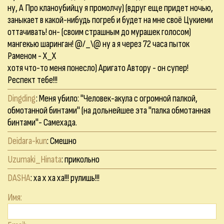
ну, А Про кланоубийцу я промолчу) (вдруг еще придет ночью,
заныкает в какой-нибудь погреб и будет на мне своё Цукиеми
оттачивать! он- (своим страшным до мурашек голосом)
мангекью шаринган! @/_\@ ну а я через 72 часа пыток
Раменом - Х_Х
хотя что-то меня понесло) Аригато Автору - он супер!
Респект тебе!!!
Dingding
: Меня убило: "Человек-акула с огромной палкой,
обмотанной бинтами" (на дольнейшее эта "палка обмотанная
бинтами"- Самехада.
Deidara-kun
: Смешно
Uzumaki_Hinata
: прикольно
DASHA
: ха х ха ха!!! рулишь!!!
Имя: