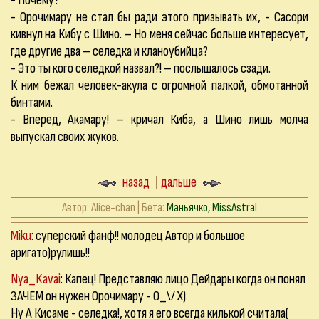
- Почему?
- Орочимару не стал бы ради этого призывать их, - Сасори
кивнул на Кибу с Шино. – Но меня сейчас больше интересует,
где другие два – селедка и кланоубийца?
- Это ты кого селедкой назвал?! – послышалось сзади.
К ним бежал человек-акула с огромной палкой, обмотанной
бинтами.
- Вперед, Акамару! – кричал Киба, а Шино лишь молча
выпускал своих жуков.
назад
дальше
Автор:
Alice-chan
| Бета:
Маньячко, MissAstral
Miku
: суперский фанф!! молодец Автор и большое
аригато)рулишь!!
Nya_Kavai
: Капец! Представляю лицо Дейдары когда он понял
ЗАЧЕМ он нужен Орочимару - О_\/ Х)
Ну А Кисаме - селедка!, хотя я его всегда килькой считала(