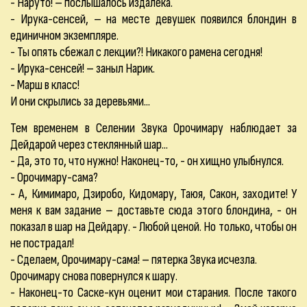
- Наруто! – послышалось издалека.
- Ирука-сенсей, – на месте девушек появился блондин в
единичном экземпляре.
- Ты опять сбежал с лекции?! Никакого рамена сегодня!
- Ирука-сенсей! – заныл Нарик.
- Марш в класс!
И они скрылись за деревьями...
Тем временем в Селении Звука Орочимару наблюдает за
Дейдарой через стеклянный шар...
- Да, это то, что нужно! Наконец-то, - он хищно улыбнулся.
- Орочимару-сама?
- А, Кимимаро, Дзиробо, Кидомару, Таюя, Сакон, заходите! У
меня к вам задание – доставьте сюда этого блондина, - он
показал в шар на Дейдару. - Любой ценой. Но только, чтобы он
не пострадал!
- Сделаем, Орочимару-сама! – пятерка Звука исчезла.
Орочимару снова повернулся к шару.
- Наконец-то Саске-кун оценит мои старания. После такого