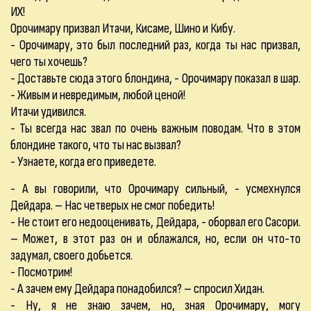
ИХ!
Орочимару призвал Итачи, Кисаме, Шино и Кибу.
- Орочимару, это был последний раз, когда ты нас призвал,
чего ты хочешь?
- Доставьте сюда этого блондина, - Орочимару показал в шар.
- Живым и невредимым, любой ценой!
Итачи удивился.
- Ты всегда нас звал по очень важным поводам. Что в этом
блондине такого, что ты нас вызвал?
- Узнаете, когда его приведете.
- А вы говорили, что Орочимару сильный, - усмехнулся
Дейдара. – Нас четверых не смог победить!
- Не стоит его недооценивать, Дейдара, - оборвал его Сасори.
– Может, в этот раз он и облажался, но, если он что-то
задумал, своего добьется.
- Посмотрим!
- А зачем ему Дейдара понадобился? – спросил Хидан.
- Ну, я не знаю зачем, но, зная Орочимару, могу