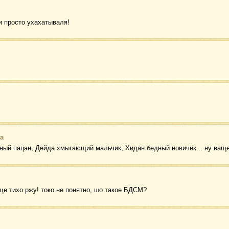
 просто ухахатываля!
а
ьный пацан, Дейда хмыгающий мальчик, Хидан бедный новичёк... ну ващ
аще тихо ржу! токо не понятно, шо такое БДСМ?