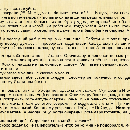
ашку, пожа-алуйста!
, засранец?!! Мне делать больше нечего?!! – Какузу, сам вес
линга по телевизору и попытался дать детям решительный отпор.
узу-са-а-а-ан, мы больше так не бу-у-у-удем, ну пришей мне башку
ым, вежливым и кавайным ребенком, когда хотел. Хотя никто, кром
ю голову саму по себе, пусть даже тело и было бы неподалеку. Что
й и последний раз! А то привыкнешь ещё... Работы мне опять приб
му поводу думаю… - проворчал податливый Какузу, шаря в ящичк
иличный человек остался, ну, два. Та-ак… Готово. А теперь пошли 
, когда кабельного нет – Итачи с Орочимару телешопов не смотрят
 да… - мальчик пристально вгляделся в кривой зелёный шов, вос
к. Хотя с плащом не гармонирует совсем. Эй! Ты не подумай, прост
оши-или…»
лух этого мальчик не сказал, мало ли.
вания здесь тебе усвоить следует. Бессмертие, конечно, плюс, да
ающему Итачи тем более.
 в подвал, так что не ходи по подвальным этажам! Скучающий Итачи
овремя заметишь. Ещё из важного: Орочимару бесится, когда ходя
я покормить кого-нибудь спаржей, бе-е. И не очень-то откажешьс
ргия, жаль, я сам до этого вовремя не додумался, м-м-м! Пункти
о он маленький, Конан ему разрешает. Тоби, не Пейну, да. Никогда 
ься Итачи. А иногда Зецу. Когда очередь Орочимару готовить, на 
-м…
ненький, да?.. С красной ленточкой в косичке?..
 я скоро доделаю «итачеискатель»! Чтоб он ко мне не подобрался, м