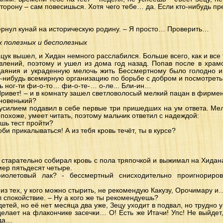
торону – сам повесишься. Хотя чего тебе… да. Если кто-нибудь п
…
вернул кунай на историческую родину. – Я просто… Проверить…
х полезных и бесполезных
цук вышел, и Хидан немного расслабился. Больше всего, как и все
влений, поэтому и ушел из дома год назад. Попав после в храмо
яния и украденную мелочь жить Бессмертному было голодно и к
ю-нибудь всемирную организацию по борьбе с добром и посмотреть,
ть ног-ти фи-о-то… фи-о-те-… о-ле... Бли-ин…
Привет! – и в комнату зашел светловолосый мелкий пацан в фирмен
 новенький?
силием подавил в себе первые три пришедших на ум ответа. Мелк
похоже, умеет читать, поэтому мальчик ответил с надеждой:
ешь тест пройти?
оби прикалываться! А из тебя кровь течёт, ты в курсе?
ра старательно собирал кровь с пола тряпочкой и выжимал на Хидана
ер пятьдесят четыре.
фиолетовый лак? - бессмертный снисходительно проигнориров
а из тех, у кого можно стырить, не рекомендую Какузу, Орочимару и
л спокойствие. – Ну а кого же ты рекомендуешь?
тей, но её нет месяца два уже, Зецу уходит в подвал, но трудно у
делает на флакончике засечки… О! Есть же Итачи! Упс! Не выйдет
 да…