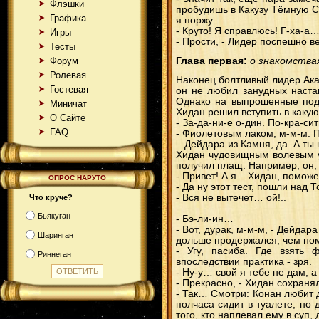
Флэшки
пробудишь в Какузу Тёмную С
Графика
я поржу.
- Круто! Я справлюсь! Г-ха-а
Игры
- Прости, - Лидер поспешно 
Тесты
Форум
Глава первая:
о знакомства
Ролевая
Наконец болтливый лидер Ака
Гостевая
он не любил занудных наста
Однако на выпрошенные пода
Миничат
Хидан решил вступить в каку
О Сайте
- За-да-ни-е о-дин. По-кра-си
FAQ
- Фиолетовым лаком, м-м-м. 
– Дейдара из Камня, да. А ты
Хидан чудовищным волевым у
получил плащ. Например, он, 
- Привет! А я – Хидан, помож
ОПРОС НАРУТО
- Да ну этот тест, пошли над Т
- Вся не вытечет… ой!..
Что круче?
Бьякуган
- Бэ-ли-ин…
- Вот, дурак, м-м-м, - Дейда
Шаринган
дольше продержался, чем ном
- Угу, пасиба. Где взять 
Риннеган
впоследствии практика - зря.
- Ну-у… свой я тебе не дам, 
- Прекрасно, - Хидан сохраня
- Так… Смотри: Конан любит де
полчаса сидит в туалете, но 
того, кто наплевал ему в суп,