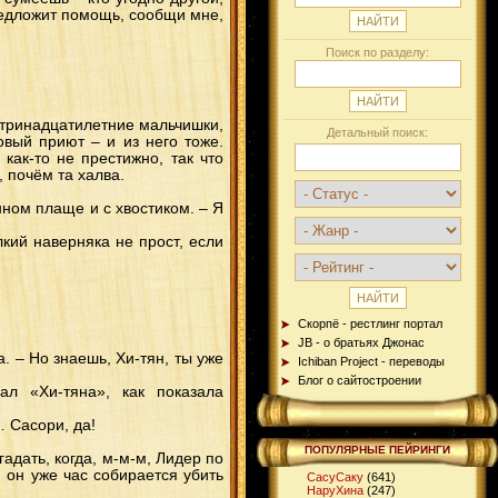
редложит помощь, сообщи мне,
Поиск по разделу:
 тринадцатилетние мальчишки,
Детальный поиск:
вый приют – и из него тоже.
ак-то не престижно, так что
 почём та халва.
ном плаще и с хвостиком. – Я
ий наверняка не прост, если
Скорпё - рестлинг портал
JB - о братьях Джонас
. – Но знаешь, Хи-тян, ты уже
Ichiban Project - переводы
Блог о сайтостроении
ал «Хи-тяна», как показала
… Сасори, да!
ПОПУЛЯРНЫЕ ПЕЙРИНГИ
гадать, когда, м-м-м, Лидер по
, он уже час собирается убить
СасуСаку
(641)
НаруХина
(247)