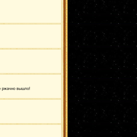
Итачи/Ино
(1)
Шикамару
(1)
ГенмаАнко
(1)
ХаятеГенма
(1)
ДейТоби
(1)
НеджиТем
(1)
Саске/Самуи
(1)
ХидаХина
(1)
ЗабуХаку
(1)
Ирука
(1)
НаруНеджи
(1)
ЯмаСаку
(1)
ИтаКонан
(1)
ИтаХина
(1)
СасуЦуна
(1)
МинаЦуна
(1)
Шино
(1)
дейдара
(1)
Саске
(1)
ГааТема
(1)
ОроПейн
(1)
КабуСаку
(1)
ГааНеджи
(1)
ШикаКуре
(1)
е ржачно вышло!
Наруто и Хината
(1)
Акамару
(1)
Тоби
(1)
Минато/Кушина
(1)
ГааИно
(1)
ТобиИта
(1)
Генма
(1)
КисаСаку
(1)
Мадара/Самуи
(1)
ИноИно
(1)
Идзуна
(1)
Тендзо (Ямато)
(1)
ГааКарин
(1)