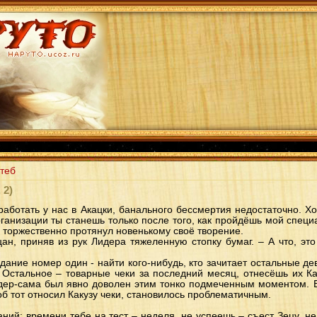
теб
 2)
ы работать у нас в Акацки, банального бессмертия недостаточно. 
анизации ты станешь только после того, как пройдёшь мой спец
н торжественно протянул новенькому своё творение.
ацан, приняв из рук Лидера тяжеленную стопку бумаг. – А что, эт
адание номер один - найти кого-нибудь, кто зачитает остальные дев
. Остальное – товарные чеки за последний месяц, отнесёшь их Ка
идер-сама был явно доволен этим тонко подмеченным моментом. 
тоб тот относил Какузу чеки, становилось проблематичным.
аний: времени тебе на тест – неделя, не успеешь – съест Зецу, не