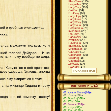
ШикаТема
(195)
НеджиТен
(127)
НаруСаку
(110)
СайИно
(94)
ИтaСаку
(66)
СасуНару
(42)
.
СасуХина
(37)
НаруСасу
(30)
НаруКонан
(29)
кой и вредные знакомства
НеджиХина
(29)
КибаХина
(28)
кажу.
ГааСаку
(28)
СасоСаку
(26)
ИтаНару
(25)
ПейнКонан
(22)
сранца максимум пользы, хотя
ШикаСаку
(21)
МинаКуши
(19)
СайСаку
(19)
анной головой Дейдара. – И не
СасоКарин
(19)
 но ты к нему вообще не ходи.
КакаРин
(18)
СасоДей
(18)
ДейСаку
(17)
ГааНару
(17)
ла, Хируко, он в неё прячется,
ШикаИно
(16)
ПОКАЗАТЬ ВСЕ
идеру сдал, да. Знаешь, иногда
ГааМацу
(16)
ДжираЦуна
(15)
чше ему смириться с этим.
ЧоджиИно
(14)
СуйКарин
(14)
КибаТен
(14)
оть на мизинце Хидана и горку
ТОП ПОПОЛНИТЕЛЕЙ
КибаНару
(13)
ИтаТен
(13)
Амано_Ичиго
(66)
±
НеджиСаку
(12)
glavniy
(89)
±
когда я в её комнату захожу!
ИтаСасу
(12)
Dgesika
(359)
±
ДейИно
(11)
VM
(180)
±
МадаСаку
(11)
Sensual
(224)
±
ГенмаИно
(11)
shalyn
(91)
±
СасуИно
(10)
Ketrin
(128)
±