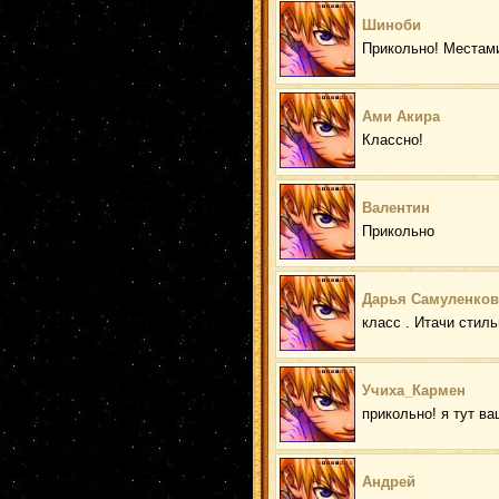
Шиноби
Прикольно! Местами
Ами Акира
Классно!
Валентин
Прикольно
Дарья Самуленков
класс . Итачи стил
Учиха_Кармен
прикольно! я тут в
Андрей