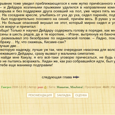
дрывник тоже увидел приближающегося к ним жутко причёсанного кр
! – и Дейдара козлиными прыжками удалился в направлении ком
зрыва и без поддержки друга осевший на пол, уже через пять м
 На соседнем кресле, улыбаясь от уха до уха, сидел паренёк, под
 был подозрительно похожего на синий, причём весь. В руках у 
. Но больше опасений внушал не этот, который мирно сидел и у
я вокруг и причитал:
ообще! Только я научил Дейдару содержать голову в порядке, как м
сины в шесть рядов, да и те короткие, - Итачи, вытряхнув из бано
 размазывал это безобразие по хидановской голове. – Ладно, пок
оображу… Ну, что скажешь, Кисаме-сан?
а лучше две…
екоторую надежду, лучше уж так, чем очередная «масочка для воло
бежавшего Дейдары, сразу вызвал у мальчика симпатию.
 найди мне Какузу, я его всё-таки уговорю причесаться, не будь 
 не пытаясь возражать. Хидан же, как раз собравшийся идти, был 
ы тебе еще маникюр подправим!
следующая глава
:
Гангрел
2008-12-20 | Автор:
puni
| Бета:
Маньячко, MissAstral
| Просмотров:
4620
| Ре