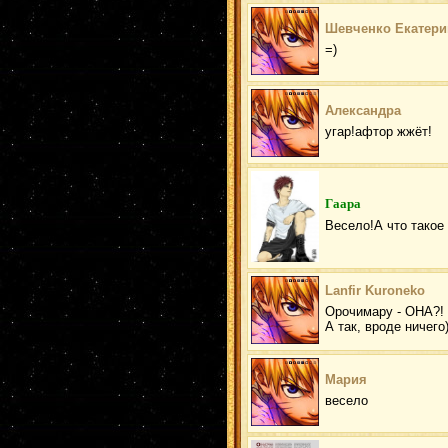
Шевченко Екатери
=)
Александра
угар!афтор жжёт!
Гaapa
Весело!А что тако
Lanfir Kuroneko
Орочимару - ОНА?!
А так, вроде ничего
Мария
весело