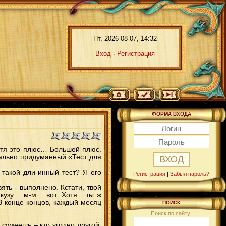
Пт, 2026-08-07, 14:32
Вход
·
Регистрация
ФОРМА ВХОДА
Хотя это плюс… Большой плюс.
иально придуманный «Тест для
о такой дли-инный тест? Я его
Регистрация
|
Забыл пароль?
ять - выполнено. Кстати, твой
кузу… м-м… вот. Хотя... ты ж
В конце концов, каждый месяц
ПОИСК
Поиск по сайту:
 сумеешь – кто угодно другой,