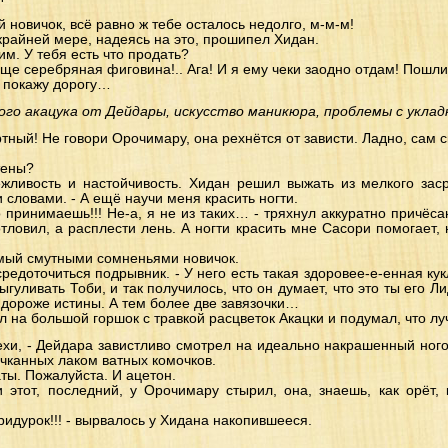
ой новичок, всё равно ж тебе осталось недолго, м-м-м!
крайней мере, надеясь на это, прошипел Хидан.
пим. У тебя есть что продать?
 еще серебряная фиговина!.. Ага! И я ему чеки заодно отдам! Пошли
 я покажу дорогу…
ого акацука от Дейдары, искусство маникюра, проблемы с уклад
мертный! Не говори Орочимару, она рехнётся от зависти. Ладно, сам с
тены?
вежливость и настойчивость. Хидан решил выжать из мелкого за
 словами. - А ещё научи меня красить ногти.
о принимаешь!!! Не-а, я не из таких… - тряхнул аккуратно причёс
тловил, а расплести лень. А ногти красить мне Сасори помогает,
емый смутными сомненьями новичок.
сосредоточиться подрывник. - У него есть такая здоровее-е-енная кук
ыгуливать Тоби, и так получилось, что он думает, что это ты его Л
 дороже истины. А тем более две завязочки…
 на большой горшок с травкой расцветок Акацки и подумал, что лу
пехи, - Дейдара завистливо смотрел на идеально накрашенный ног
чканных лаком ватных комочков.
аты. Пожалуйста. И ацетон.
 этот, последний, у Орочимару стырил, она, знаешь, как орёт, 
придурок!!! - вырвалось у Хидана накопившееся.