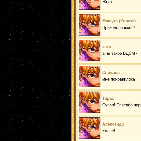
Жесть
Машута (Хината)
Прикольненько!!!
катя
а чё такое БДСМ?
Снежана
мне понравилось
Тарас
Супер! Спасибо пор
Александр
Класс!