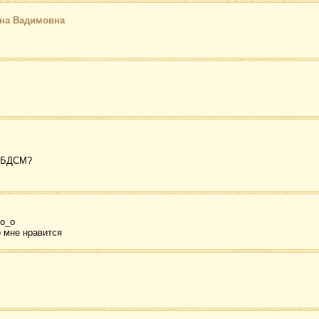
на Вадимовна
е БДСМ?
 о_о
) мне нравится