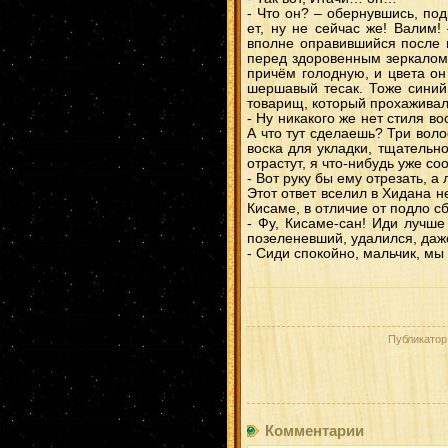
- Что он? – обернувшись, по
ет, ну не сейчас же! Валим
вполне оправившийся после в
перед здоровенным зеркалом.
причём голодную, и цвета он
шершавый тесак. Тоже синий
товарищ, который прохаживалс
- Ну никакого же нет стиля в
А что тут сделаешь? Три воло
воска для укладки, тщательно
отрастут, я что-нибудь уже с
- Вот руку бы ему отрезать, 
Этот ответ вселил в Хидана н
Кисаме, в отличие от подло с
- Фу, Кисаме-сан! Иди лучше
позеленевший, удалился, даже
- Сиди спокойно, мальчик, м
Публикатор
Комментарии