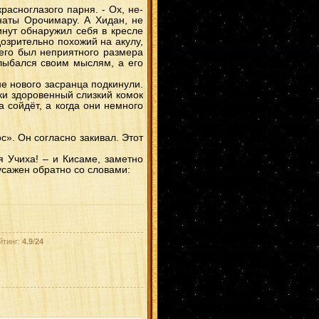
Ямато
(2)
асноглазого парня. - Ох, не-
ГенмаЮгао
(2)
наты Орочимару. А Хидан, не
КисаТема
(2)
инут обнаружил себя в кресле
ШикаШихо
(2)
озрительно похожий на акулу,
ДейИта
(2)
ОроСасу
(2)
него был неприятного размера
Какаши
(2)
лыбался своим мыслям, а его
СасоКонан
(2)
ОроХина
(2)
не нового засранца подкинули.
КанкуИно
(2)
КабуОро
(2)
чки здоровенный слизкий комок
Дейдaра
(2)
а сойдёт, а когда они немного
ХашиМада
(2)
итасаку
(2)
Хидан
(2)
ДанЦуна
(2)
с». Он согласно закивал. Этот
КимиТаю
(2)
Канкуро
(2)
я Учиха! – и Кисаме, заметно
МадаКонан
(2)
усажен обратно со словами:
ГааЛи
(2)
Наруто/Хината
(2)
КанкуСари
(2)
НеджиСасу
(2)
ШиноИно
(2)
СайХана
(1)
ЧоджиШино
(1)
КакаСасу
(1)
ХиданТен
(1)
йтинг:
4.9
/
24
ПейнДей
(1)
Хидан/Сакура
(1)
ИтаОро
(1)
ЧоуИно
(1)
КибаСаку
(1)
КабуГурен
(1)
НаруТема
(1)
Наваки
(1)
Хаяте
(1)