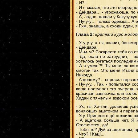
- И?..
- И я сказал, что это очередн
- Дейдара… - угрожающе, по 
- А, ладно, пошли у Какузу ку
- Ну-у-у… только одежда... А
- Гхм, знаешь, а сходи один,
Глава 2:
краткий курс молод
- У-у-у-у, а ты, значит, бесс
- Дейдара.
- М-м-м? Соскрести тебя со с
- Да, если не затруднит, - 
хотелось ругаться последними
- А я умею?!! Ты меня за ког
смотри так. Это меня Итачи о
Никогда.
- А почему? – спросил терза
- Ну-у-у... Так, - попытался 
когда наступает его очередь в
красивая завязочка для волос
Хидан с тяжёлым вздохом осел
- Ух, ты, Хи-тян, делаешь ус
воняющих ацетоном и перепа
- Угу. Принеси ещё полкило в
- А ацетона больше нет. Я и
Стесняется, да!
- Тебя-то? Дуй за ацетоном, 
- Что?!! Кац!...