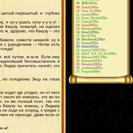
ХиданНии
(10)
泰然
(303)
±
ИтаДей
(10)
Tasha
(166)
±
ГааХина
(9)
Yusa_Ko
(94)
±
СасоХина
(9)
ь шитый-перешитый и глубоко
yanaka
(86)
±
ЗецуДей
(9)
Great_Divide
(53)
±
ОбиРин
(9)
Тереза
(70)
±
, я ку-у-ушать хочу-у-у-у-у! -
ШиноКиба
(8)
Sanji
(342)
±
СасуТен
(8)
е Какузу, пожалуй, не оценил
Милания
(54)
±
КакаСаку
(8)
 ж, здорово, что Какузу – это
Kiba
(1250)
±
КакуХидан
(8)
КотЭ
(75)
±
КибаШино
(8)
MissAstral
(236)
±
авили, совести никакой, ну я
СасуНеджи
(8)
Хидан
(83)
±
КанкуСаку
(7)
е с рукоделием. – Нитки есть
Altair
(141)
±
КьюбиНару
(7)
отсюда!
temary2308
(72)
±
СасуКарин
(6)
dOnT_TrY_tO_hUr
(56)
±
АсуКуре
(6)
, всё путем, м-м-м. Если ему
Mikomi1991
(79)
±
НеджиНару
(6)
Romana
(101)
±
соединивший бессмысленное и
КанкуТен
(6)
Shizuku
(282)
±
СайНару
(6)
о Лидер причитать начнёт, что
yondaime
(83)
±
ЛиСаку
(5)
Fragaria
(69)
±
НеджиЦуна
(5)
СайХина
(5)
, но голодному Зецу на глаза
ЛиТен
(5)
НеджиИно
(4)
КакаШизу
(4)
ФугаМико
(4)
 ходит где угодно, но от него
ДейХина
(4)
т около её комнаты, это во-он
ИтаХана
(4)
ХиданДей
(4)
я, он же полный псих, так что
КанкуМацу
(4)
к Какузу ты знаешь, у Лидера
КанкуТема
(3)
не ходи на огород, к грядке с
ИтаКиса
(3)
ужин не приходи, даже если от
ОроАнко
(3)
ДейСасо
(3)
ХаятеЮгао
(3)
ШикаХина
(2)
-м-м!
КакаАнко
(2)
КанкуХанаби
(2)