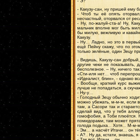
- Э?
- Какузу-сан, ну пришей ему б
- Чтоб ты её опять оторвал
несчастный, оторвался от рес
- Ну, по-жалуй-ста-а! Ну, Как
мальчик вполне мог быть мил
бы милую, вежливую и кавайну
Какузу.
- Ну… Ладно, но это в первы
ещё Пейну скажу, что по это
только зелёные, один Зецу пр
- Видишь, Какузу-сан добрый
другие чеки не показывать,
бесполезное. – Ну, ничего та
«Сти-иля нет… чтоб перепр
«Идеалист, блин», - однако вс
- Вообще, краткий курс выжи
лучше не попадаться, а скуч
- Ну-у…
- Голодный Зецу обычно ходит
можно убежать, м-м-м, если в
там, а Сасори так и стараетс
сделай вид, что у тебя алле
гомофобия, а Тоби плюётся. Н
помидорами, там может прятат
голода подыха... Хотя... М-м
- Эм… а насчёт Итачи… он тём
- А?.. Ну да, кстати, знаешь,
- Так вот, Итачи… он…