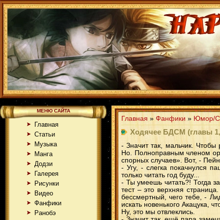
МЕНЮ САЙТА
Главная
»
Фанфики
»
Юмор/С
Главная
Ходячее БДСМ (главы 1,
Статьи
Музыка
- Значит так, мальчик. Чтоб
Но. Полноправным членом орг
Манга
спорных случаев». Вот, - Пей
Додзи
- Угу, - слегка покачнулся п
Галерея
только читать год буду...
- Ты умеешь читать?! Тогда з
Рисунки
тест – это верхняя страница
Видео
бессмертный, чего тебе, - Л
Фанфики
искать новенького Акацука, ч
Ну, это мы отвлеклись.
Ранобэ
- Значит так, ещё пара замеч