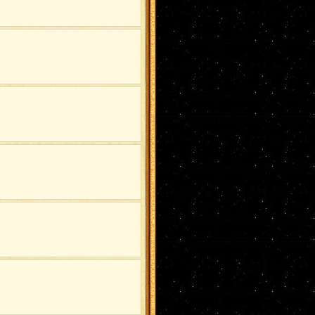
Эбису
(1)
КанкуХана
(1)
ИноСаку
(1)
КисаХина
(1)
Киба/Хина
(1)
НейджиНару
(1)
Суйгецу/Ино
(1)
ангел
(1)
ХиданНару
(1)
КанкуХина
(1)
СуйгКарин
(1)
Тентен
(1)
Суйгецу/Сакура
(1)
СайТема
(1)
КисаИта
(1)
Юки
(1)
НаруЦуна
(1)
Минато/Ино
(1)
ДейТема
(1)
ДжууЗецу
(1)
СосоДей
(1)
ТемаХина
(1)
ОроКими
(1)
сай
(1)
Моеги
(1)
КибаИно
(1)
Асума
(1)
НаруТен
(1)
Неджи/Тен
(1)
КисаИно
(1)
ДжираКабу
(1)
СасуМито
(1)
ХиданТема
(1)