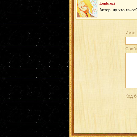
Lenkrezi
Автор, ну что такое
Имя:
Сооб
Код б