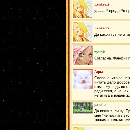
Lenkrezi
урааа!!! прода!!!я 
Lenkrezi
Да какой тут негати
nyutik
Согласна. Фанфик п
Aqua
Славена, что за нег
читать дело добров
стиль.Ну ведь по о
ради себя, а не как
негатива в нашей жи
yanaka
Да пишу я, пишу. Пр
мне "не постить это
тонкими пальчиками 