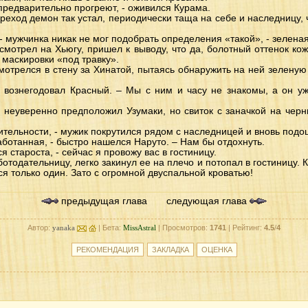
 предварительно прогреют, - оживился Курама.
ереход демон так устал, периодически таща на себе и наследницу, ч
 - мужчинка никак не мог подобрать определения «такой», - зелена
смотрел на Хьюгу, пришел к выводу, что да, болотный оттенок кожи
а маскировки «под травку».
смотрелся в стену за Хинатой, пытаясь обнаружить на ней зеленую 
– вознегодовал Красный. – Мы с ним и часу не знакомы, а он у
 - неуверенно предположил Узумаки, но свиток с заначкой на чер
тительности, - мужик покрутился рядом с наследницей и вновь подо
работанная, - быстро нашелся Наруто. – Нам бы отдохнуть.
ся староста, - сейчас я провожу вас в гостиницу.
отодательницу, легко закинул ее на плечо и потопал в гостиницу. К
ся только один. Зато с огромной двуспальной кроватью!
предыдущая глава
следующая глава
Автор:
yanaka
| Бета:
MissAstral
| Просмотров:
1741
| Рейтинг:
4.5
/
4