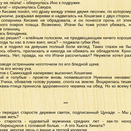
му не лезла! – обернулась Ино к подружке.
зала! – огрызнулась Сакура.
же Кисаме понял, что драку между этими двумя лесочек, по котором
куноичи, разрывая веревки и надвигаясь на Хошигаке с двух сторон.
 соперника Кисаме не обрадовала, и он понесся прочь от эти
ного покроя плаща. Возможно, Итачи бы тоже успел убежать, но
е пленниц.
ась блондинка.
от нас решил? – елейным голоском, не предвещающим ничего хороше
огда ты нас в плен взял, киса? – поджала губки Ино.
е и поднял на девушек полный боли взгляд. Таких глазок не бы
лось обнять, приласкать и никогда не обижать их обладателя. Кун
ляясь. Нет, правда, на что Итачи рассчитывал? Неужели хотел ра
роводя остреньким ноготочком по его бледной щеке.
ла его мочку уха.
кустов с Самехадой наперевес выскочил Хошигаке.
ый и голубые - прожгли вновь появившегося Нукенина ненави
. Учиха, обхватив голову руками, сполз на землю. Воцарилась тиш
мама-птица принесла здоровенного червяка на обед. Но ко всему 
***
уто передал старосте деревни свиток, подписанный Цунаде. – Мы
нам жить?
- староста - худоватый мужчинка средних лет - как-то нех
 борющуюся с головной болью. – А это Хьюга Хината?
умаки, мечтая лишь о ванне и теплой кроватке.