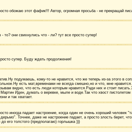
просто обожаю этот фафик!!! Автор, огромная просьба - не прекращай писа
в - то? они свихнулись что - ли? тут все просто супер!
росто супер. Буду ждать продолжения!
атив.Ну подумаешь, кому-то не нравится, что же теперь из-за этого в со
ольное.Ну есть мат,временами не всегда смешно,но и что, мне нравится
тзывам видно, что есть люди которым нравится.Ради них и стоит писать.Х
, Мартин Иден, думать о веревке, мыле и воде.Так что хвост пистолетом
зни и так хватает.
осто иногда падает настроение, когда один не очень хороший человек "та
 дерьмо". Точнее, даже не настроение падает, а просто злость берет, чт
до его толстого (предполагаю) горлышка )))