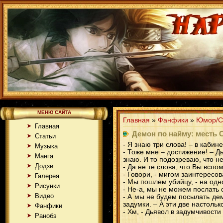
МЕНЮ САЙТА
Главная
»
Фанфики
»
Юмор/С
Главная
Демон по найму: месть 
Статьи
- Я знаю три слова! – в кабин
Музыка
- Тоже мне – достижение! – Дь
Манга
знаю. И то подозреваю, что 
Додзи
- Да не те слова, что Вы вспо
- Говори, - мигом заинтересов
Галерея
- Мы пошлем убийцу, - на од
Рисунки
- Не-а, мы не можем послать 
Видео
- А мы не будем посылать де
задумки. – А эти две настольк
Фанфики
- Хм, - Дьявол в задумчивости
Ранобэ