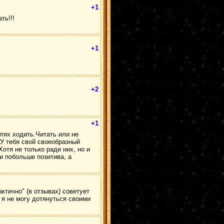
ШиноИно
(2)
+1
НеджиСасу
(2)
ОроСасу
(2)
ть!!!
итасаку
(2)
Дейдaра
(2)
КакаАнко
(2)
ДанЦуна
(2)
Наруто/Хината
(2)
+1
Ямато
(2)
МадаКонан
(2)
КимиТаю
(2)
ГааЛи
(2)
Какаши
(2)
Хидан
(2)
ГенмаЮгао
(2)
+2
КабуОро
(2)
Канкуро
(2)
КанкуСари
(2)
СасоКонан
(2)
ДейИта
(2)
+1
КанкуИно
(2)
ШикаХина
(2)
плях ходить.Читать или не
ОроХина
(2)
.У тебя свой своеобразный
ХашиМада
(2)
ТобиИта
(1)
отя не только ради них, но и
Мадара/Самуи
(1)
 и побольше позитива, а
Асума
(1)
КабуСаку
(1)
Наруто и Хината
(1)
ЗабуХаку
(1)
ПейнДей
(1)
ГенмаАнко
(1)
ктично" (в отзывах) советует
Минато/Кушина
(1)
о я не могу дотянуться своими
Юки
(1)
ШикаКуре
(1)
КанкуХана
(1)
ХиданТема
(1)