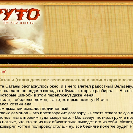
теб
Сатаны (глава десятая: зеленохинатная и злоинохаруновска
ете Сатаны распахнулось окно, и в него влетел радостный Вельзеву
явол даже не поднял взгляда от бумаг, которые разбирал. – Я вот 
некоторые шиноби в этом переплюнут даже меня.
мнили, - обиделся демон, - а те, которые помогут Итачи.
ался хозяин ада.
ном дыхании выпалил подчиненный.
своих демонов – это противоречит договору, - нехотя отверг такую
монов, мы отправим туда смертного, - Вельзевул потирал руки в п
о наглые, что кто-то из них обязательно выведет его из себя. Может,
 ковырял когтем полировку стола, - ну, все бедняге полегче будет. 