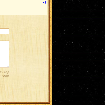
ОроПейн
(1)
+1
КабуГурен
(1)
СасуМито
(1)
Идзуна
(1)
ангел
(1)
ГааКарин
(1)
ДжууЗецу
(1)
КанкуХина
(1)
Суйгецу/Ино
(1)
ИтаКонан
(1)
НаруТема
(1)
ИноИно
(1)
СайХана
(1)
НаруТен
(1)
Тентен
(1)
Эбису
(1)
СайТема
(1)
ГааТема
(1)
ДейТема
(1)
Наваки
(1)
ИтаХина
(1)
Тендзо (Ямато)
(1)
НейджиНару
(1)
сай
(1)
ИтаОро
(1)
НаруНеджи
(1)
Генма
(1)
ГааИно
(1)
дейдара
(1)
СосоДей
(1)
Хаяте
(1)
Итачи/Ино
(1)
НеджиТем
(1)
ИноСаку
(1)
ЧоуИно
(1)
Минато/Ино
(1)
КисаИно
(1)