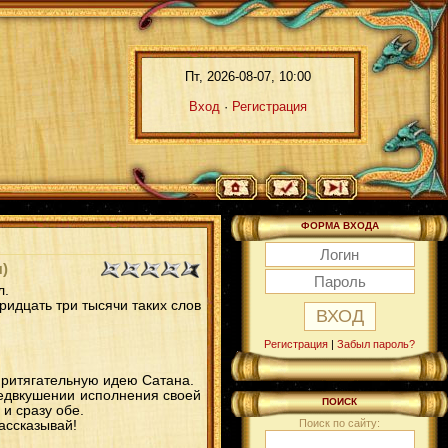
Пт, 2026-08-07, 10:00
Вход
·
Регистрация
ФОРМА ВХОДА
я)
л.
тридцать три тысячи таких слов
Регистрация
|
Забыл пароль?
 притягательную идею Сатана.
редвкушении исполнения своей
ПОИСК
 и сразу обе.
Поиск по сайту:
Рассказывай!