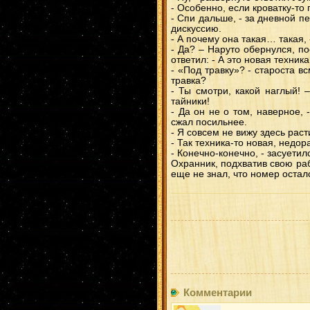
- Особенно, если кроватку-то
- Спи дальше, - за дневной п
дискуссию.
- А почему она такая… такая,
- Да? – Наруто обернулся, по
ответил: - А это новая техник
- «Под травку»? - староста в
травка?
- Ты смотри, какой наглый! 
тайники!
- Да он не о том, наверное,
сжал посильнее.
- Я совсем не вижу здесь рас
- Так техника-то новая, недо
- Конечно-конечно, - засуетил
Охранник, подхватив свою раб
еще не знал, что номер остал
Комментарии