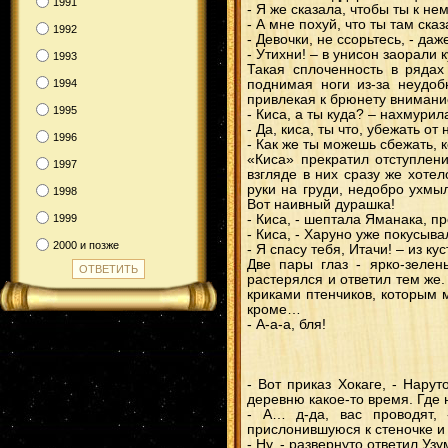
1991
- Я же сказала, чтобы ты к не
- А мне похуй, что ты там ска
1992
- Девочки, не ссорьтесь, - да
- Утихни! – в унисон заорали 
1993
Такая сплоченность в рядах
1994
поднимая ноги из-за неудоб
привлекая к брюнету внимани
1995
- Киса, а ты куда? – нахмурил
- Да, киса, ты что, убежать 
1996
- Как же ты можешь сбежать, к
«Киса» прекратил отступлени
1997
взгляде в них сразу же хоте
руки на груди, недобро ухмы
1998
Вот наивный дурашка!
1999
- Киса, - шептала Яманака, п
- Киса, - Харуно уже покусыва
2000 и позже
- Я спасу тебя, Итачи! – из 
Две пары глаз - ярко-зелен
растерялся и ответил тем же
криками птенчиков, которым 
кроме…
- А-а-а, бля!
- Вот приказ Хокаге, - Нар
деревню какое-то время. Где 
- А… д-да, вас проводят, 
прислонившуюся к стеночке и
- Ну, - развернуто ответил Уз