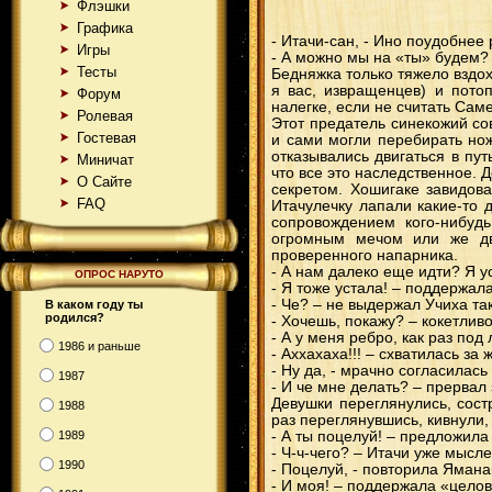
Флэшки
Графика
- Итачи-сан, - Ино поудобнее 
Игры
- А можно мы на «ты» будем?
Тесты
Бедняжка только тяжело вздох
я вас, извращенцев) и пото
Форум
налегке, если не считать Сам
Ролевая
Этот предатель синекожий со
Гостевая
и сами могли перебирать но
отказывались двигаться в пут
Миничат
что все это наследственное. 
О Сайте
секретом. Хошигаке завидов
FAQ
Итачулечку лапали какие-то 
сопровождением кого-нибудь
огромным мечом или же две
проверенного напарника.
- А нам далеко еще идти? Я у
ОПРОС НАРУТО
- Я тоже устала! – поддержал
- Че? – не выдержал Учиха та
В каком году ты
родился?
- Хочешь, покажу? – кокетлив
- А у меня ребро, как раз по
1986 и раньше
- Аххахаха!!! – схватилась за
- Ну да, - мрачно согласилась
1987
- И че мне делать? – прерва
Девушки переглянулись, сос
1988
раз переглянувшись, кивнули,
1989
- А ты поцелуй! – предложила
- Ч-ч-чего? – Итачи уже мысл
1990
- Поцелуй, - повторила Яманак
- И моя! – поддержала «цело