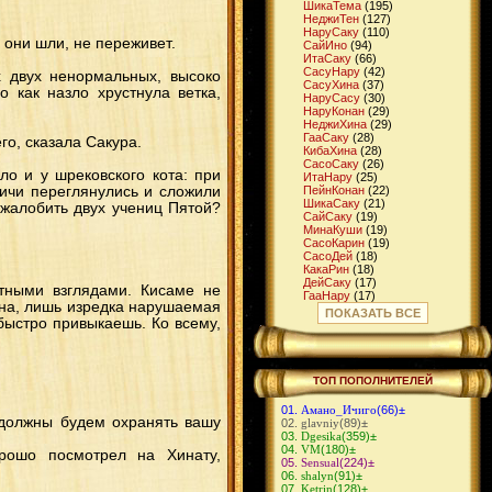
ШикаТема
(195)
НеджиТен
(127)
НаруСаку
(110)
у они шли, не переживет.
СайИно
(94)
ИтaСаку
(66)
СасуНару
(42)
х двух ненормальных, высоко
СасуХина
(37)
 как назло хрустнула ветка,
НаруСасу
(30)
НаруКонан
(29)
НеджиХина
(29)
ГааСаку
(28)
го, сказала Сакура.
КибаХина
(28)
СасоСаку
(26)
ло и у шрековского кота: при
ИтаНару
(25)
оичи переглянулись и сложили
ПейнКонан
(22)
ШикаСаку
(21)
зжалобить двух учениц Пятой?
СайСаку
(19)
МинаКуши
(19)
СасоКарин
(19)
СасоДей
(18)
КакаРин
(18)
ДейСаку
(17)
стными взглядами. Кисаме не
ГааНару
(17)
ина, лишь изредка нарушаемая
ГааМацу
(16)
ПОКАЗАТЬ ВСЕ
быстро привыкаешь. Ко всему,
ШикаИно
(16)
ДжираЦуна
(15)
КибаТен
(14)
ЧоджиИно
(14)
СуйКарин
(14)
ТОП ПОПОЛНИТЕЛЕЙ
ИтаТен
(13)
КибаНару
(13)
Амано_Ичиго
(66)
±
НеджиСаку
(12)
 должны будем охранять вашу
glavniy
(89)
±
ИтаСасу
(12)
Dgesika
(359)
±
МадаСаку
(11)
VM
(180)
±
орошо посмотрел на Хинату,
ДейИно
(11)
Sensual
(224)
±
ГенмаИно
(11)
shalyn
(91)
±
СасуИно
(10)
Ketrin
(128)
±