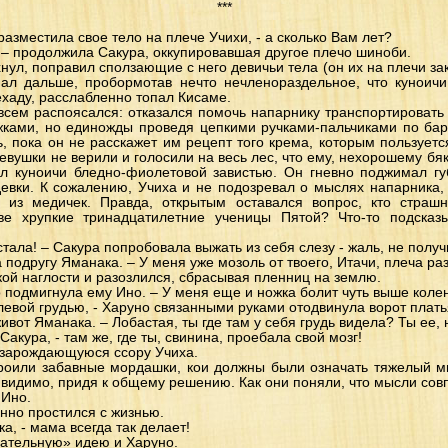
***
разместила свое тело на плече Учихи, - а сколько Вам лет?
 – продолжила Сакура, оккупировавшая другое плечо шиноби.
нул, поправил сползающие с него девичьи тела (он их на плечи зак
пал дальше, пробормотав нечто нечленораздельное, что куноичи
ехаду, расслабленно топал Кисаме.
всем распоясался: отказался помочь напарнику транспортировать 
жками, но единожды проведя цепкими ручками-пальчиками по барх
ь, пока он не расскажет им рецепт того крема, которым пользует
Девушки не верили и голосили на весь лес, что ему, нехорошему бяк
ал куноичи бледно-фиолетовой завистью. Он гневно поджимал гу
девки. К сожалению, Учиха и не подозревал о мыслях напарника, 
 из медичек. Правда, открытым оставался вопрос, кто страш
 хрупкие тринадцатилетние ученицы Пятой? Что-то подсказ
стала! – Сакура попробовала выжать из себя слезу - жаль, не получ
а подругу Яманака. – У меня уже мозоль от твоего, Итачи, плеча ра
кой наглости и разозлился, сбрасывая пленниц на землю.
о подмигнула ему Ино. – У меня еще и ножка болит чуть выше коле
д левой грудью, - Харуно связанными руками отодвинула ворот плать
 живот Яманака. – Лобастая, ты где там у себя грудь видела? Ты ее,
 Сакура, - там же, где ты, свинина, проебала свой мозг!
л зарождающуюся ссору Учиха.
троили забавные мордашки, кои должны были означать тяжелый м
 видимо, придя к общему решению. Как они поняли, что мысли совп
 Ино.
енно простился с жизнью.
а, - мама всегда так делает!
вательную» идею и Харуно.