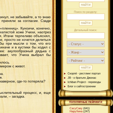
Поиск по разделу:
инул, не забывайте, а то знаю
 приняли за согласие. Сзади
«пленниц». Куноичи, конечно,
Детальный поиск:
атистой коже Учихи, наотрез
ся. Итачи терпеливо объяснял,
е, просто не хочется делиться
бы при мысли о том, что его
иначе и в кустики бы ходил с
нее: акулообразный дядька с
ывает, что Учиха выбрал бы
илось.
змером с живот.
на.
Скорпё - рестлинг портал
я.
JB - о братьях Джонас
 наверное, где-то потеряла?
Ichiban Project - переводы
Блог о сайтостроении
ыслительный процесс, и, еще
али, – загадка.
ПОПУЛЯРНЫЕ ПЕЙРИНГИ
СасуСаку
(641)
НаруХина
(247)