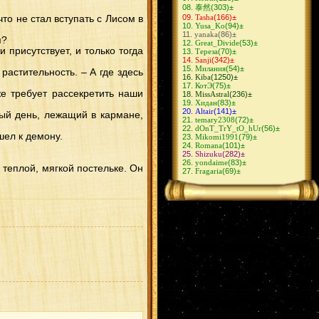
ИтаДей
(10)
泰然
(303)
±
ХиданНии
(10)
Tasha
(166)
±
то не стал вступать с Лисом в
СасоХина
(9)
Yusa_Ko
(94)
±
ГааХина
(9)
yanaka
(86)
±
ОбиРин
(9)
я?
Great_Divide
(53)
±
ЗецуДей
(9)
 присутствует, и только тогда
Тереза
(70)
±
ШиноКиба
(8)
Sanji
(342)
±
КакаСаку
(8)
Милания
(54)
±
КибаШино
(8)
растительность. – А где здесь
Kiba
(1250)
±
КакуХидан
(8)
КотЭ
(75)
±
СасуТен
(8)
же требует рассекретить наши
MissAstral
(236)
±
СасуНеджи
(8)
Хидан
(83)
±
КанкуСаку
(7)
Altair
(141)
±
КьюбиНару
(7)
ный день, лежащий в кармане,
temary2308
(72)
±
СайНару
(6)
dOnT_TrY_tO_hUr
(56)
±
АсуКуре
(6)
шел к демону.
Mikomi1991
(79)
±
СасуКарин
(6)
Romana
(101)
±
КанкуТен
(6)
Shizuku
(282)
±
НеджиНару
(6)
yondaime
(83)
±
ЛиСаку
(5)
 теплой, мягкой постельке. Он
Fragaria
(69)
±
НеджиЦуна
(5)
ЛиТен
(5)
СайХина
(5)
ФугаМико
(4)
ДейХина
(4)
ХиданДей
(4)
КанкуМацу
(4)
ИтаХана
(4)
НеджиИно
(4)
КакаШизу
(4)
ОроАнко
(3)
КанкуТема
(3)
ДейСасо
(3)
ИтаКиса
(3)
ХаятеЮгао
(3)
ШикаШихо
(2)
КисаТема
(2)
КанкуХанаби
(2)