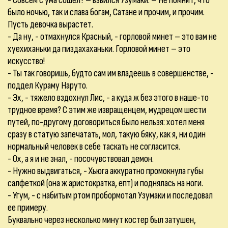
- Совсем с ума сошел? – взвился Узумаки. – Не помнит, что
было ночью, так и слава богам, Сатане и прочим, и прочим.
Пусть девочка вырастет.
- Да ну, - отмахнулся Красный, - горловой минет – это вам не
хуехиханьки да пиздахаханьки. Горловой минет – это
искусство!
- Ты так говоришь, будто сам им владеешь в совершенстве, -
поддел Кураму Наруто.
- Эх, - тяжело вздохнул Лис, - а куда ж без этого в наше-то
трудное время? С этим же извращенцем, мудрецом шести
путей, по-другому договориться было нельзя: хотел меня
сразу в статую запечатать, мол, такую бяку, как я, ни один
нормальный человек в себе таскать не согласится.
- Ох, а я и не знал, - посочувствовал демон.
- Нужно выдвигаться, - Хьюга аккуратно промокнула губы
салфеткой (она ж аристократка, епт) и поднялась на ноги.
- Угум, - с набитым ртом пробормотал Узумаки и последовал
ее примеру.
Буквально через несколько минут костер был затушен,