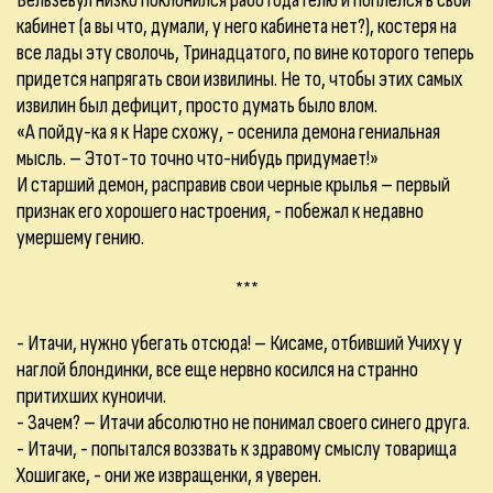
Вельзевул низко поклонился работодателю и поплелся в свой
кабинет (а вы что, думали, у него кабинета нет?), костеря на
все лады эту сволочь, Тринадцатого, по вине которого теперь
придется напрягать свои извилины. Не то, чтобы этих самых
извилин был дефицит, просто думать было влом.
«А пойду-ка я к Наре схожу, - осенила демона гениальная
мысль. – Этот-то точно что-нибудь придумает!»
И старший демон, расправив свои черные крылья – первый
признак его хорошего настроения, - побежал к недавно
умершему гению.
***
- Итачи, нужно убегать отсюда! – Кисаме, отбивший Учиху у
наглой блондинки, все еще нервно косился на странно
притихших куноичи.
- Зачем? – Итачи абсолютно не понимал своего синего друга.
- Итачи, - попытался воззвать к здравому смыслу товарища
Хошигаке, - они же извращенки, я уверен.