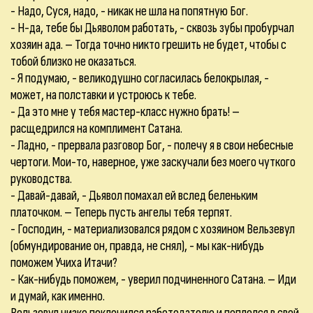
- Надо, Суся, надо, - никак не шла на попятную Бог.
- Н-да, тебе бы Дьяволом работать, - сквозь зубы пробурчал
хозяин ада. – Тогда точно никто грешить не будет, чтобы с
тобой близко не оказаться.
- Я подумаю, - великодушно согласилась белокрылая, -
может, на полставки и устроюсь к тебе.
- Да это мне у тебя мастер-класс нужно брать! –
расщедрился на комплимент Сатана.
- Ладно, - прервала разговор Бог, - полечу я в свои небесные
чертоги. Мои-то, наверное, уже заскучали без моего чуткого
руководства.
- Давай-давай, - Дьявол помахал ей вслед беленьким
платочком. – Теперь пусть ангелы тебя терпят.
- Господин, - материализовался рядом с хозяином Вельзевул
(обмундирование он, правда, не снял), - мы как-нибудь
поможем Учиха Итачи?
- Как-нибудь поможем, - уверил подчиненного Сатана. – Иди
и думай, как именно.