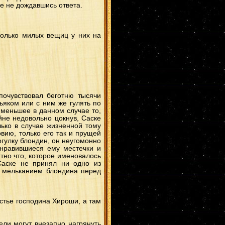
аже не дождавшись ответа.
ОроХина
(2)
Дейдaра
(2)
КанкуСари
(2)
ШиноИно
(2)
КисаТема
(2)
сколько милых вещиц у них на
ДанЦуна
(2)
Какаши
(2)
Наруто/Хината
(2)
ШикаХина
(2)
КанкуИно
(2)
МадаКонан
(2)
КанкуХанаби
(2)
СасоКонан
(2)
КимиТаю
(2)
ХашиМада
(2)
очувствовал беготню тысячи
ГенмаЮгао
(2)
ДейИта
(2)
яком или с ним же гулять по
ГааЛи
(2)
 меньшее в данном случае то,
КабуОро
(2)
йне недовольно цокнув, Саске
Хидан
(2)
лько в случае жизненной тому
НеджиСасу
(2)
итасаку
(2)
овию, только его так и прущей
КакаАнко
(2)
огулку блондин, он неугомонно
ШикаШихо
(2)
онравившиеся ему местечки и
КисаИта
(1)
тно что, которое именовалось
Тоби
(1)
Итачи/Ино
(1)
Саске не принял ни одно из
ШикаКуре
(1)
о мельканием блондина перед
НаруТен
(1)
КисаСаку
(1)
НаруТема
(1)
ПейнДей
(1)
Хаяте
(1)
стье господина Хироши, а там
Моеги
(1)
ТобиИта
(1)
дейдара
(1)
Эбису
(1)
ели могут внезапно нагрянуть