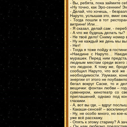
- Вы, ребята, пока займите се
«Ну точно, как Эро-сеннин! Э
- Делай, что хочешь, - безраз
Наруто, услышав это, вмиг ож
- Тогда пошли в тот рестора
витрине! Или…
- Я сказал, делай
сам
, - пере
- А что же будешь делать ты?
- Не твоё дело! Сниму номер 
- Ну не каждый же день мы вы
- Нет!
- Тогда я тоже пойду в гостин
«Наедине с Наруто… Наедин
мурашек. Перед ним предста
людным местам среди всего э
что людное. К тому же, брод
сообщил Наруто, что всё же 
необходимости. Узумаки, коне
энергии от этого не поубавил
бегал вокруг Саске, то и д
вещички: фонтан любви – гор
сувениром, кинотеатр со с
приглашений, однако под ко
глазами.
- А, вот вы где, – вдруг посл
- Какаши-сенсей! – воскликну
- Ну, не особо много, но ко
уже всё расскажу.
- Опять к этому старику? А за
- Он нам любезно предостави