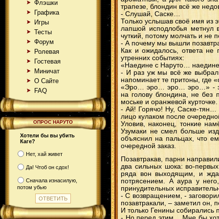
Флэшки
трапезе, блондин всё же нед
Графика
- Слушай, Саске…
Только услышав своё имя из э
Игры
лапшой исподлобья метнул в
Тесты
чуткий, потому молчать и не 
Форум
- А почему мы вышли позавтра
Как и ожидалось, ответа не
Ролевая
утренних событиях:
Гостевая
«Наедине с Наруто… наедине…
Миничат
- И раз уж мы всё же выбрал
напоминает те притоны, где 
О Сайте
«Эро… эро… эро… эро…» - эх
FAQ
на голову блондина, не без 
моське и оранжевой курточке.
- Ай! Горячо! Ну, Саске-тян…
лицо кулаком после очередно
ОПРОС НАРУТО
Уловив, наконец, тонкие нам
Узумаки не смел больше изд
Хотели бы вы убить
объяснил на пальцах, что е
Каге?
очередной заказ.
Нет, хай живет
Позавтракав, парни направил
два сильных шока: во-первых
Да! Чтоб он сдох!
ряда вон выходящим, и ждал
Сначала изнасилую,
потрясением. А аура у него
потом убью
принудительных исправительн
- С возвращением, - заговори
позавтракали, – заметил он, 
И только Генины собирались п
- Но перед этим… Мне бы хоте