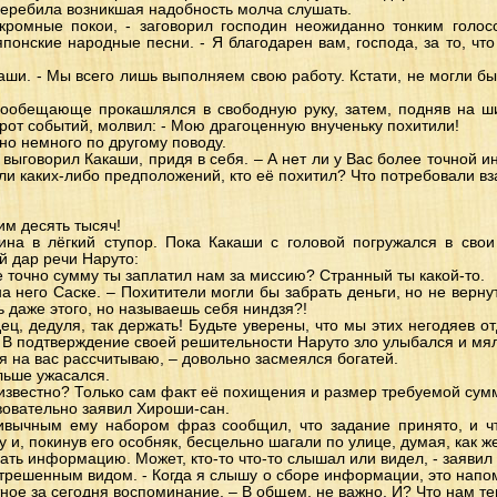
перебила возникшая надобность молча слушать.
кромные покои, - заговорил господин неожиданно тонким голос
онские народные песни. - Я благодарен вам, господа, за то, что
акаши. - Мы всего лишь выполняем свою работу. Кстати, не могли 
огообещающе прокашлялся в свободную руку, затем, подняв на 
т событий, молвил: - Мою драгоценную внученьку похитили!
но немного по другому поводу.
 – выговорил Какаши, придя в себя. – А нет ли у Вас более точной
ли каких-либо предположений, кто её похитил? Что потребовали в
им десять тысяч!
на в лёгкий ступор. Пока Какаши с головой погружался в свои
й дар речи Наруто:
 же точно сумму ты заплатил нам за миссию? Странный ты какой-то.
 на него Саске. – Похитители могли бы забрать деньги, но не верну
 даже этого, но называешь себя ниндзя?!
дец, дедуля, так держать! Будьте уверены, что мы этих негодяев 
 В подтверждение своей решительности Наруто зло улыбался и мял
у, я на вас рассчитываю, – довольно засмеялся богатей.
льше ужасался.
 известно? Только сам факт её похищения и размер требуемой су
твовательно заявил Хироши-сан.
ивычным ему набором фраз сообщил, что задание принято, и ч
 и, покинув его особняк, бесцельно шагали по улице, думая, как ж
ать информацию. Может, кто-то что-то слышал или видел, - заявил
 отрешенным видом. - Когда я слышу о сборе информации, это напо
ное за сегодня воспоминание. – В общем, не важно. И? Что нам те