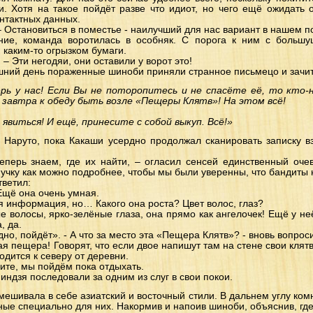
. Хотя на такое пойдёт разве что идиот, но чего ещё ожидать от
онтактных данных.
 – Остановиться в поместье - наилучший для нас вариант в нашем 
ние, команда воротилась в особняк. С порога к ним с больш
 каким-то огрызком бумаги.
. – Эти негодяи, они оставили у ворот это!
яшний день пораженные шиноби приняли странное письмецо и зачи
рь у нас! Если Вы не поторопитесь и не спасёте её, то кто-ни
 завтра к обеду быть возле «Пещеры Клятв»! На этом всё!
 явиться! И ещё, принесите с собой выкуп. Всё!»
 Наруто, пока Какаши усердно продолжал сканировать записку в
теперь знаем, где их найти, – огласил сенсей единственный оче
учку как можно подробнее, чтобы мы были уверенны, что бандиты 
тветил:
 Ещё она очень умная.
ая информация, но… Какого она роста? Цвет волос, глаз?
ые волосы, ярко-зелёные глаза, она прямо как ангелочек! Ещё у не
, да.
но, пойдёт». - А что за место эта «Пещера Клятв»? - вновь вопрос
я пещера! Говорят, что если двое напишут там на стене свои клятв
одится к северу от деревни.
лите, мы пойдём пока отдыхать.
ндзя последовали за одним из слуг в свои покои.
ешивала в себе азиатский и восточный стили. В дальнем углу комн
ые специально для них. Накормив и напоив шиноби, объяснив, где