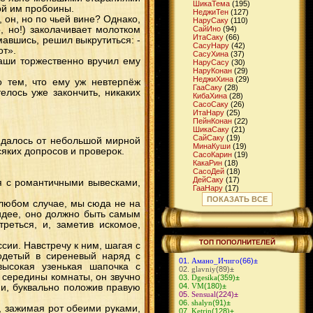
ШикаТема
(195)
ой им пробоины.
НеджиТен
(127)
, он, но по чьей вине? Однако,
НаруСаку
(110)
, но!) заколачивает молотком
СайИно
(94)
ИтaСаку
(66)
авшись, решил выкрутиться: -
СасуНару
(42)
от».
СасуХина
(37)
аши торжественно вручил ему
НаруСасу
(30)
НаруКонан
(29)
НеджиХина
(29)
о тем, что ему уж невтерпёж
ГааСаку
(28)
елось уже закончить, никаких
КибаХина
(28)
СасоСаку
(26)
ИтаНару
(25)
ПейнКонан
(22)
ШикаСаку
(21)
СайСаку
(19)
жидалось от небольшой мирной
МинаКуши
(19)
сяких допросов и проверок.
СасоКарин
(19)
КакаРин
(18)
СасоДей
(18)
ДейСаку
(17)
ия с романтичными вывесками,
ГааНару
(17)
ГааМацу
(16)
ПОКАЗАТЬ ВСЕ
 любом случае, мы сюда не на
ШикаИно
(16)
идее, оно должно быть самым
ДжираЦуна
(15)
КибаТен
(14)
реться, и, заметив искомое,
СуйКарин
(14)
ЧоджиИно
(14)
ТОП ПОПОЛНИТЕЛЕЙ
ии. Навстречу к ним, шагая с
КибаНару
(13)
зодетый в сиреневый наряд с
ИтаТен
(13)
Амано_Ичиго
(66)
±
ИтаСасу
(12)
высокая узенькая шапочка с
glavniy
(89)
±
НеджиСаку
(12)
 середины комнаты, он звучно
Dgesika
(359)
±
ГенмаИно
(11)
VM
(180)
±
и, буквально положив правую
МадаСаку
(11)
Sensual
(224)
±
ДейИно
(11)
shalyn
(91)
±
ИтаДей
(10)
, зажимая рот обеими руками,
Ketrin
(128)
±