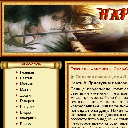
МЕНЮ САЙТА
Главная
»
Фанфики
»
Юмор/С
Главная
Эликсир счастья, или Лю
Статьи
Часть V. Приступим к мисси
Музыка
Солнце продолжало катитьс
Манга
светлыми лучиками. Тем вре
Додзи
места, где можно было бы поз
Галерея
осталось живое место от 
красноречивые шишки тёмно-си
Рисунки
наподдал блондину. Найдя к
Видео
столиков и стали дожидаться
Фанфики
возрасту чуть младше их сами
Некоторое время спустя пере
Ранобэ
ароматный, а для такого зна