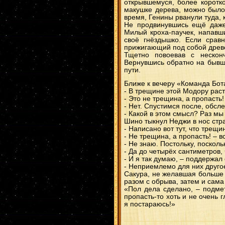
открывшемуся, более коротко
макушке дерева, можно было
время, Генины рванули туда, 
Не продвинувшись ещё даже
Милый кроха-паучек, напавши
своё гнёздышко. Если срав
прижигающий под собой древеси
Тщетно повоевав с несконч
Вернувшись обратно на бывше
пути.
Ближе к вечеру «Команда Бот
- В трещине этой Модору раст
- Это не трещина, а пропасть
- Нет. Спустимся после, обсл
- Какой в этом смысл? Раз мы
Шино тыкнул Неджи в нос стра
- Написано вот тут, что трещ
- Не трещина, а пропасть! – 
- Не знаю. Постольку, посколь
- Да до четырёх сантиметров,
- И я так думаю, – поддержал
- Неприемлемо для них другое
Сакура, не желавшая больше т
разом с обрыва, затем и сама
«Пол дела сделано, – подмет
пропасть-то хоть и не очень 
я постараюсь!»