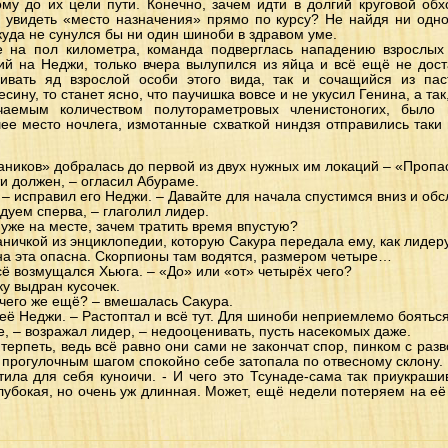
му до их цели пути. Конечно, зачем идти в долгий круговой обх
 увидеть «место назначения» прямо по курсу? Не найдя ни одной
куда не сунулся бы ни один шиноби в здравом уме.
 на пол километра, команда подверглась нападению взрослых 
й на Неджи, только вчера вылупился из яйца и всё ещё не дост
нивать яд взрослой особи этого вида, так и сочащийся из па
ну, то станет ясно, что паучишка вовсе и не укусил Генина, а так,
аемым количеством полутораметровых членистоногих, было 
е место ночлега, измотанные схваткой ниндзя отправились таки
аников» добралась до первой из двух нужных им локаций – «Пропа
и должен, – огласил Абураме.
! – исправил его Неджи. – Давайте для начала спустимся вниз и об
едуем сперва, – глаголил лидер.
 уже на месте, зачем тратить время впустую?
ничкой из энциклопедии, которую Сакура передала ему, как лидеру
ина эта опасна. Скорпионы там водятся, размером четыре…
всё возмущался Хьюга. – «До» или «от» четырёх чего?
ку выдран кусочек.
 чего же ещё? – вмешалась Сакура.
 её Неджи. – Растоптал и всё тут. Для шиноби неприемлемо бояться
, – возражал лидер, – недооценивать, пусть насекомых даже.
ерпеть, ведь всё равно они сами не закончат спор, пинком с раз
 прогулочным шагом спокойно себе затопала по отвесному склону.
ила для себя куноичи. - И чего это Тсунаде-сама так приукраш
глубокая, но очень уж длинная. Может, ещё недели потеряем на е