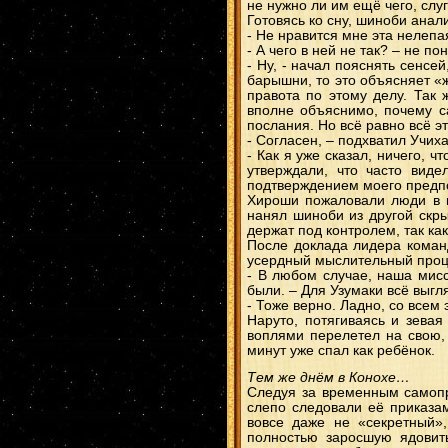
не нужно ли им ещё чего, слу
Готовясь ко сну, шиноби ана
- Не нравится мне эта нелепая
- А чего в ней не так? – не п
- Ну, - начал пояснять сенсе
барышни, то это объясняет «ж
правота по этому делу. Так 
вполне объяснимо, почему с
послания. Но всё равно всё э
- Согласен, – подхватил Учиха
- Как я уже сказал, ничего, 
утверждали, что часто виде
подтверждением моего предпо
Хироши пожаловали люди в м
нанял шиноби из другой скры
держат под контролем, так как
После доклада лидера коман
усердный мыслительный проце
- В любом случае, наша мисс
были. – Для Узумаки всё выгл
- Тоже верно. Ладно, со всем 
Наруто, потягиваясь и зевая
воплями перелетел на свою, 
минут уже спал как ребёнок.
Тем же днём в Конохе…
Следуя за временным самопр
слепо следовали её приказам
вовсе даже не «секретный»
полностью заросшую ядовит