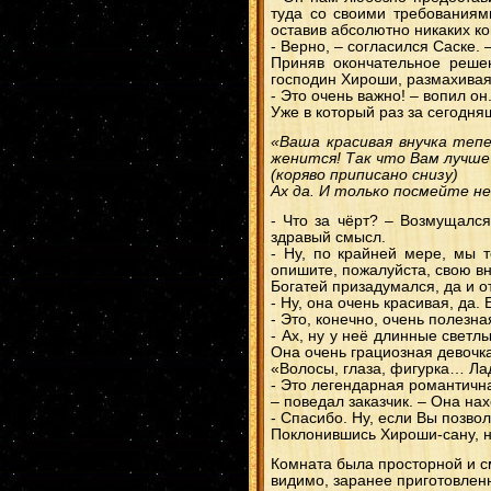
туда со своими требованиями
оставив абсолютно никаких к
- Верно, – согласился Саске.
Приняв окончательное реше
господин Хироши, размахивая
- Это очень важно! – вопил он
Уже в который раз за сегодн
«Ваша красивая внучка тепе
женится! Так что Вам лучше
(коряво приписано снизу)
Ах да. И только посмейте не
- Что за чёрт? – Возмущался
здравый смысл.
- Ну, по крайней мере, мы 
опишите, пожалуйста, свою вн
Богатей призадумался, да и о
- Ну, она очень красивая, да.
- Это, конечно, очень полезн
- Ах, ну у неё длинные светл
Она очень грациозная девочка
«Волосы, глаза, фигурка… Лад
- Это легендарная романтична
– поведал заказчик. – Она нах
- Спасибо. Ну, если Вы позво
Поклонившись Хироши-сану, ни
Комната была просторной и см
видимо, заранее приготовленн