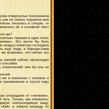
Ирука
(1)
ИтаОро
(1)
ангел
(1)
КибаСаку
(1)
СасуЦуна
(1)
ИноИно
(1)
кучка отвергнутых поклонников
ХидаХина
(1)
бы уже не сильно поразила моя
ГааКарин
(1)
аписка писалась в спешке, то
КисаИно
(1)
ключить её в основной текст
Юки
(1)
ИноСаку
(1)
Саске
(1)
 что же?
СасуМито
(1)
есколько горожан в один голос
Минато/Кушина
(1)
 типами». Это могло бы быть
НейджиНару
(1)
Шикамару
(1)
ю назад в поместье господина
ОроПейн
(1)
ть ещё тогда, и Хироши-сама
ИтаКонан
(1)
 же возможно, что сейчас его
ОроКими
(1)
СосоДей
(1)
сай
(1)
ах шиноби сейчас происходил
Киба/Хина
(1)
л способен.
ИтаХина
(1)
ь похитителей, кем бы они ни
КибаИно
(1)
КанкуХана
(1)
ГааИно
(1)
сенсей.
ЯмаСаку
(1)
ут же в компании с синяком и
КабуСаку
(1)
те приземления и спустя пару
ТемаХина
(1)
Хидан/Сакура
(1)
КакаСасу
(1)
ЧоджиШино
(1)
Тендзо (Ямато)
(1)
тью отошедшие от «лечения»,
путь. Только, как оказалось,
идимую «непроходимую чащу,
 «Кай» и повела команду по