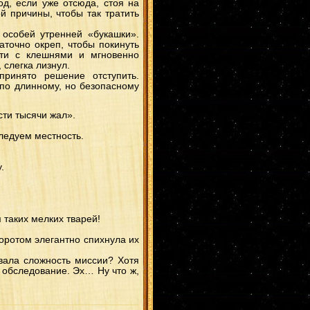
од, если уже отсюда, стоя на
 причины, чтобы так тратить
особей утренней «букашки».
аточно окреп, чтобы покинуть
сти с клешнями и мгновенно
 слегка лизнул.
принято решение отступить.
 по длинному, но безопасному
сти тысячи жал».
следуем местность.
.
 таких мелких тварей!
воротом элегантно спихнула их
ивала сложность миссии? Хотя
ё обследование. Эх… Ну что ж,