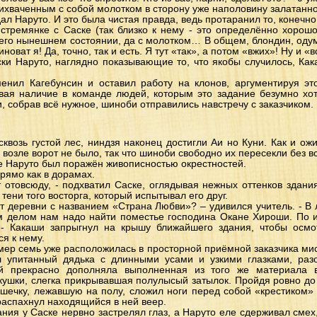
прихваченным с собой молотком в сторону уже наполовину залатанн
ал Наруто. И это была чистая правда, ведь протаранил то, конечно
 стремянке с Саске (так близко к нему - это определённо хорошо
его нынешнем состоянии, да с молотком… В общем, блондин, одум
новат я! Да, точно, так и есть. Я тут «так», а потом «вжих»! Ну и «в
ки Наруто, наглядно показывающие то, что якобы случилось, Как
енил Кагебунсин и оставил работу на клонов, аргументируя эт
вая наличие в команде людей, которым это задание безумно хот
, собрав всё нужное, шиноби отправились навстречу с заказчиком.
сквозь густой лес, ниндзя наконец достигли Аи но Куни. Как и о
 возле ворот не было, так что шиноби свободно их пересекли без в
е Наруто был поражён живописностью окрестностей.
прямо как в дорамах.
ут отовсюду, - подхватил Саске, оглядывая нежных оттенков здан
 тени того восторга, который испытывал его друг.
от деревни с названием «Страна Любви»? – удивился учитель. - В
м делом нам надо найти поместье господина Окане Хироши. По 
- Какаши запрыгнул на крышу ближайшего здания, чтобы осмот
я к нему.
мер семь уже расположилась в просторной приёмной заказчика мисс
л упитанный дядька с длинными усами и узкими глазками, ра
й прекрасно дополняла выполненная из того же материала 
кушки, слегка прикрывавшая полулысый затылок. Пройдя ровно до
шечку, лежавшую на полу, сложил ноги перед собой «крестиком» 
 распахнул находящийся в ней веер.
ания у Саске нервно застрелял глаз, а Наруто еле сдерживал смех