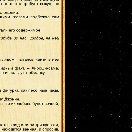
КабуГурен
(1)
 того, кто требует выкуп, не
ХиданНару
(1)
ДейТоби
(1)
положении.
Генма
(1)
ХаятеГенма
(1)
ущими глазами подбежал сам
КисаХина
(1)
МинаЦуна
(1)
Идзуна
(1)
тали его содержимое:
Суйгецу/Ино
(1)
Неджи/Тен
(1)
Тентен
(1)
будь из нас, уродов, на ней
НеджиТем
(1)
ДжираКабу
(1)
СайХана
(1)
Асума
(1)
Минато/Ино
(1)
ГенмаАнко
(1)
зглядом, пытаясь найти в ней
СайТема
(1)
НаруНеджи
(1)
видный факт. – Хироши-сама,
СуйгКарин
(1)
не используют обманку.
ЧоуИно
(1)
Шино
(1)
ХиданТема
(1)
НаруЦуна
(1)
ГааНеджи
(1)
ё фигурка, как песочные часы.
КанкуХина
(1)
ДжууЗецу
(1)
ДейТема
(1)
ил Джонин.
Наваки
(1)
ы, то их любовь будет вечной,
Акамару
(1)
ЗабуХаку
(1)
Наруто и Хината
(1)
ХиданТен
(1)
Саске/Самуи
(1)
Мадара/Самуи
(1)
аты в ряд стояли три кровати,
Суйгецу/Сакура
(1)
 находится ванная, и спросив,
ГааТема
(1)