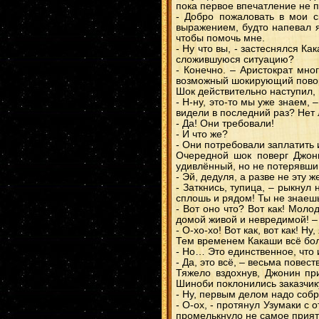
пока первое впечатление не 
- Добро пожаловать в мои с
выражением, будто напевал яп
чтобы помочь мне.
- Ну что вы, - застеснялся К
сложившуюся ситуацию?
- Конечно. – Аристократ мн
возможный шокирующий поворо
Шок действительно наступил, 
- Н-ну, это-то мы уже знаем,
видели в последний раз? Нет 
- Да! Они требовали!
- И что же?
- Они потребовали заплатить 
Очередной шок поверг Джони
удивлённый, но не потерявши
- Эй, дедуля, а разве не эту
- Заткнись, тупица, – рыкнул
сплошь и рядом! Ты не знаешь
- Вот оно что? Вот как! Моло
домой живой и невредимой! –
- О-хо-хо! Вот как, вот как! Н
Тем временем Какаши всё бо
- Но… Это единственное, что
- Да, это всё, – весьма повес
Тяжело вздохнув, Джонин пр
Шиноби поклонились заказчику
- Ну, первым делом надо собр
- О-ох, - протянул Узумаки с
промелькнуло не самое прият