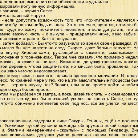
га полностью выполнил свои обязанности и удалился.
лизировали полученную информацию.
 записка, – ворчал Саске.
онимал наивный Наруто.
й, - если допустить возможность того, что «похитителем» является 
енитьбу на ком-нибудь из нас». Хотя, конечно, вряд ли, но меня 
же, судя по всему, похититель неопытен, и если допустить, что з
амую важную часть - о выкупе - прицарапали ниже, явно забыв в
то слишком странно. Как-то несуразно.
, затем добавил: - Вы что-то разузнали во время своей разведки. И
что могло бы нас навести на след. Скорее, даже больше запутает. Н
ли внучку Хироши-сама, ругающейся с какими-то «скользкими
ложения о горе-женихах. Так же мне сказали, что примерно недел
асках, похожие на ниндзя. Возможно, девушку грозились похити
той деревни, чтобы защитить её, но миссия была провалена. Так
 он явно чего-то недоговаривает.
ды номер семь в комнате повисло временное молчание. В голов
сс, по крайней мере у тех, кто на эти мыслительные процессы бы
ия – вернуть внучку, так? Значит, нам надо просто пойти и побит
ядело куда более просто.
этим мы разберёмся завтра, а пока, давайте спать, – скомандовал 
 во всю глотку, как бы невзначай уселся на кровать Саске, но т
что-то обиженно полепетав себе под нос, всё же улёгся на мес
овозгашенным лидером в лице Сакуры, Генины, ещё не полнос
. Усилиями чуткой куноичи команда обнаружила некий секретный 
, а благими намерениями «скрытый» с помощью Гендзюцу. В
ыми колючками» девушка умело рассеяла одним лишь словом