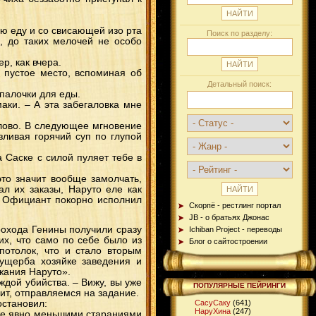
ую еду и со свисающей изо рта
Поиск по разделу:
, до таких мелочей не особо
р, как вчера.
 пустое место, вспоминая об
Детальный поиск:
палочки для еды.
аки. – А эта забегаловка мне
лово. В следующее мгновение
зливая горячий суп по глупой
а Саске с силой пуляет тебе в
это значит вообще замолчать,
л их заказы, Наруто еле как
. Официант покорно исполнил
Скорпё - рестлинг портал
JB - о братьях Джонас
рохода Генины получили сразу
Ichiban Project - переводы
их, что само по себе было из
Блог о сайтостроении
потолок, что и стало вторым
 ущерба хозяйке заведения и
жания Наруто».
ждой убийства. – Вижу, вы уже
ПОПУЛЯРНЫЕ ПЕЙРИНГИ
чит, отправляемся на задание.
остановил:
СасуСаку
(641)
НаруХина
(247)
 уже явно меньшими стараниями