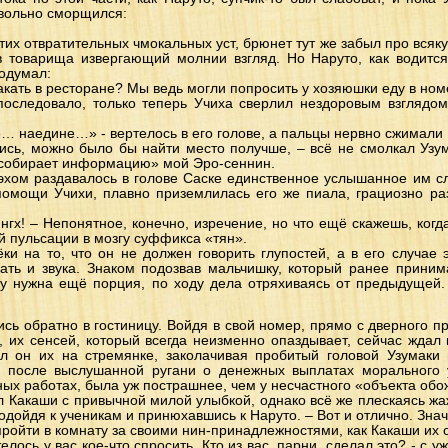
овольно сморщился:
тих отвратительных чмокальных уст, брюнет тут же забыл про всяк
 товарища извергающий молнии взгляд. Но Наруто, как водится
подумал:
кать в ресторане? Мы ведь могли попросить у хозяюшки еду в номе
 последовало, только теперь Учиха сверлил нездоровым взглядом
 наедине…» - вертелось в его голове, а пальцы нервно сжимали 
ись, можно было бы найти место получше, – всё не смолкал Узум
«собирает информацию» мой Эро-сеннин.
ом раздавалось в голове Саске единственное услышанное им с
помощи Учихи, плавно приземлилась его же пиала, грациозно ра
 нгх! – Непонятное, конечно, изречение, но что ещё скажешь, когд
й пульсации в мозгу суффикса «тян».
ёки на то, что он не должен говорить глупостей, а в его случае 
ать и звука. Знаком подозвав мальчишку, который ранее принима
му нужна ещё порция, по ходу дела отряхиваясь от предыдущей
ись обратно в гостиницу. Войдя в свой номер, прямо с дверного п
, их сенсей, который всегда неизменно опаздывает, сейчас ждал 
 он их на стремянке, заколачивая пробитый головой Узумаки 
, после выслушанной ругани о денежных выплатах морального
ых работах, была уж пострашнее, чем у несчастного «объекта обо
л Какаши с привычной милой улыбкой, однако всё же плескаясь жа
подойдя к ученикам и принюхавшись к Наруто. – Вот и отлично. Зна
ройти в комнату за своими нин-принадлежностями, как Какаши их 
лось у вас кое-что спросить. Кто из вас, парни, сделал это? - с