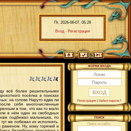
Пт, 2026-08-07, 05:28
Вход
·
Регистрация
ФОРМА ВХОДА
оду всё более решительными
рохотного посёлка в поисках
ных: на голове Наруто едва ли
Регистрация
|
Забыл пароль?
после себя многочисленные
ренным в том, что как-то мало
яли в нём один из свободных
нинам подбежал мальчишка, по
ПОИСК
 тут же побежал их исполнять.
Поиск по сайту:
 раменом. Ну, кому горячий и
Учиха беззаботно приступал к