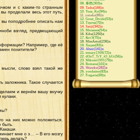
СасуИно
(10)
泰然
(303)
±
ХиданНии
(10)
очком и с каким-то странным
Tasha
(166)
±
СасоХина
(9)
Yusa_Ko
(94)
±
 вы проделали весь этот путь,
ОбиРин
(9)
yanaka
(86)
±
ГааХина
(9)
Great_Divide
(53)
±
ЗецуДей
(9)
бы вы поподробнее описать нам
Тереза
(70)
±
КакаСаку
(8)
Sanji
(342)
±
СасуТен
(8)
Милания
(54)
±
шиноби взгляд, предвещающий
КакуХидан
(8)
Kiba
(1250)
±
СасуНеджи
(8)
КотЭ
(75)
±
КибаШино
(8)
MissAstral
(236)
±
ШиноКиба
(8)
 информации? Например, где её
Хидан
(83)
±
КанкуСаку
(7)
Altair
(141)
±
замен похитители?
КьюбиНару
(7)
temary2308
(72)
±
СасуКарин
(6)
dOnT_TrY_tO_hUr
(56)
±
НеджиНару
(6)
Mikomi1991
(79)
±
АсуКуре
(6)
Romana
(101)
±
СайНару
(6)
Shizuku
(282)
±
 мысли, слово взял такой же
КанкуТен
(6)
yondaime
(83)
±
ЛиТен
(5)
Fragaria
(69)
±
НеджиЦуна
(5)
ЛиСаку
(5)
ть заложника. Такое случается
СайХина
(5)
ФугаМико
(4)
ХиданДей
(4)
отделаем и вернём вашу внучку
КанкуМацу
(4)
 кулаки.
НеджиИно
(4)
ДейХина
(4)
ИтаХана
(4)
КакаШизу
(4)
ммы?
ХаятеЮгао
(3)
КанкуТема
(3)
то на них можно положиться.
ДейСасо
(3)
е быть.
ОроАнко
(3)
ИтаКиса
(3)
 Какаши.
ОроСасу
(2)
минает мне о э… – В его мозгу
Канкуро
(2)
перь делать?
Ямато
(2)