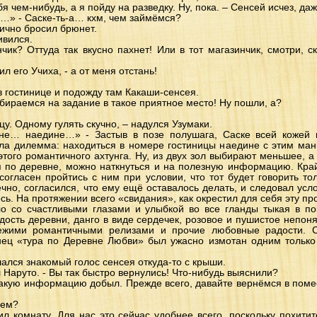
бя чем-нибудь, а я пойду на разведку. Ну, пока. – Сенсей исчез, д
х…» - Саске-ть-а… кхм, чем займёмся?
лично бросил брюнет.
ивился.
нчик? Оттуда так вкусно пахнет! Или в тот магазинчик, смотри, 
бил его Учиха, - а от меня отстань!
в гостинице и подожду там Какаши-сенсея.
бираемся на задание в такое приятное место! Ну пошли, а?
ицу. Одному гулять скучно, – надулся Узумаки.
е… наедине…» - Застыв в позе полушага, Саске всей кожей п
ла дилемма: находиться в номере гостиницы наедине с этим мань
того романтичного ахтунга. Ну, из двух зол выбирают меньшее, а
я по деревне, можно наткнуться и на полезную информацию. Кра
согласен пройтись с ним при условии, что тот будет говорить то
чно, согласился, что ему ещё оставалось делать, и следовал усл
ось. На протяжении всего «свидания», как окрестил для себя эту пр
ело со счастливыми глазами и улыбкой во все гланды тыкая в п
дость деревни, данго в виде сердечек, розовое и пушистое непоня
вежими романтичными релизами и прочие любовные радости. 
нец «тура по Деревне Любви» был ужасно измотан одним тольк
ышался знакомый голос сенсея откуда-то с крыши.
л Наруто. - Вы так быстро вернулись! Что-нибудь выяснили?
е-какую информацию добыл. Прежде всего, давайте вернёмся в поме
чем?
л комнату. Для нас это сейчас удобнее всего, поскольку похитит