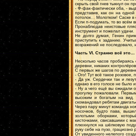
скрыть свой гнев тыкнул он 
- Ф-фак-фактически оба, - выд
представив, как он на одной
потолок… Молотком! Саске в 
Если п-подумать, то во всём ви
Пронаблюдав неистовые пляс
инструмент и пожелал удачи.
Не долго думая, Генин прим
приступить к заданию. Учиты
возражений не последовало, и
Часть VI. Странно всё это…
Несколько часов пробираясь 
деревни, никаких контролёров
С первых же шагов по деревн
- Ого! Тут всё такое розовое, 
- Да уж. Сердечки так и лез
однако в его голосе не было и
- Ну а чего ещё вы ожидали 
прогулку пожаловали. Первы
высоким и богатым на вид. 
скомандовал ребятам двигатьс
Через пару минут команда но
носочков, будто пава, выше
золотыми оборками, которы
кисточками, свисавшими с ма
плюхнулся на шёлковую поду
руку себе на пузо, грациозно
От увиденного нелепого созд