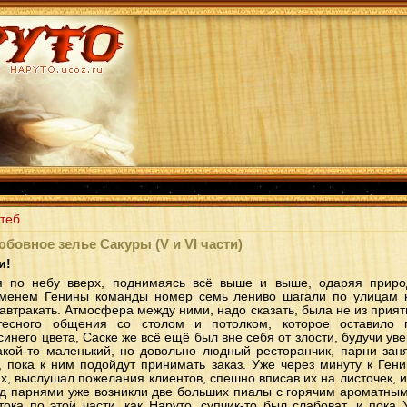
теб
бовное зелье Сакуры (V и VI части)
и!
я по небу вверх, поднимаясь всё выше и выше, одаряя прир
менем Генины команды номер семь лениво шагали по улицам к
автракать. Атмосфера между ними, надо сказать, была не из прият
тесного общения со столом и потолком, которое оставило 
него цвета, Саске же всё ещё был вне себя от злости, будучи уве
акой-то маленький, но довольно людный ресторанчик, парни зан
, пока к ним подойдут принимать заказ. Уже через минуту к Ге
х, выслушал пожелания клиентов, спешно вписав их на листочек, и
д парнями уже возникли две больших пиалы с горячим ароматным
тока по этой части, как Наруто, супчик-то был слабоват, и пока 