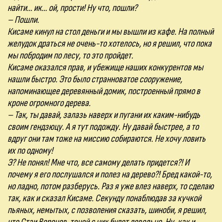
найти… ик… ой, прости! Ну что, пошли?
– Пошли.
Кисаме кинул на стол деньги и мы вышли из кафе. На полный
желудок драться не очень-то хотелось, но я решил, что пока
мы побродим по лесу, то это пройдет.
Кисаме оказался прав, и убежище наших конкурентов мы
нашли быстро. Это было странноватое сооружение,
напоминающее деревянный домик, построенный прямо в
кроне огромного дерева.
– Так, ты давай, залазь наверх и пугани их каким-нибудь
своим гендзюцу. А я тут подожду. Ну давай быстрее, а то
вдруг они там тоже на миссию собираются. Не хочу ловить
их по одному!
Э? Не понял! Мне что, все самому делать придется?! И
почему я его послушался и полез на дерево?! Бред какой-то,
но ладно, потом разберусь. Раз я уже влез наверх, то сделаю
так, как и сказал Кисаме. Секунду понаблюдав за кучкой
пьяных, немытых, с позволения сказать, шиноби, я решил,