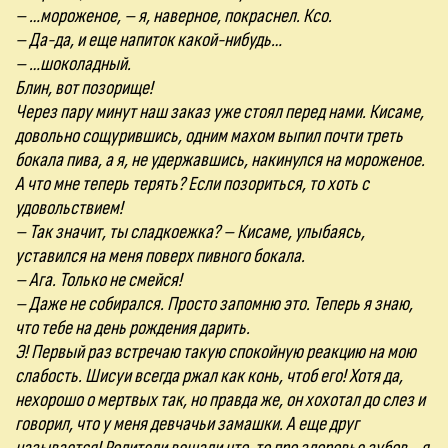
– …мороженое, – я, наверное, покраснел. Ксо.
– Да-да, и еще напиток какой-нибудь…
– …шоколадный.
Блин, вот позорище!
Через пару минут наш заказ уже стоял перед нами. Кисаме,
довольно сощурившись, одним махом выпил почти треть
бокала пива, а я, не удержавшись, накинулся на мороженое.
А что мне теперь терять? Если позориться, то хоть с
удовольствием!
– Так значит, ты сладкоежка? – Кисаме, улыбаясь,
уставился на меня поверх пивного бокала.
– Ага. Только не смейся!
– Даже не собирался. Просто запомню это. Теперь я знаю,
что тебе на день рождения дарить.
Э! Первый раз встречаю такую спокойную реакцию на мою
слабость. Шисуи всегда ржал как конь, чтоб его! Хотя да,
нехорошо о мертвых так, но правда же, он хохотал до слез и
говорил, что у меня девчачьи замашки. А еще друг