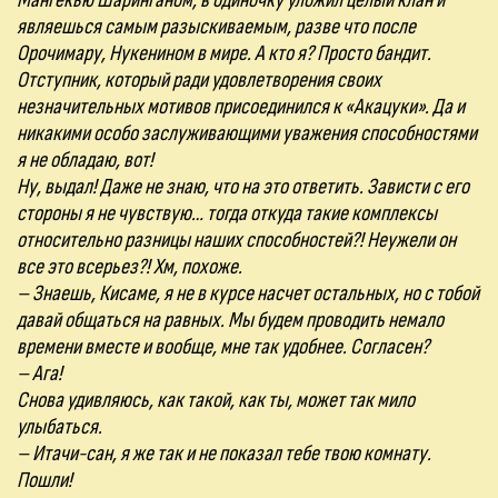
Мангекью Шаринганом, в одиночку уложил целый клан и
являешься самым разыскиваемым, разве что после
Орочимару, Нукенином в мире. А кто я? Просто бандит.
Отступник, который ради удовлетворения своих
незначительных мотивов присоединился к «Акацуки». Да и
никакими особо заслуживающими уважения способностями
я не обладаю, вот!
Ну, выдал! Даже не знаю, что на это ответить. Зависти с его
стороны я не чувствую… тогда откуда такие комплексы
относительно разницы наших способностей?! Неужели он
все это всерьез?! Хм, похоже.
– Знаешь, Кисаме, я не в курсе насчет остальных, но с тобой
давай общаться на равных. Мы будем проводить немало
времени вместе и вообще, мне так удобнее. Согласен?
– Ага!
Снова удивляюсь, как такой, как ты, может так мило
улыбаться.
– Итачи-сан, я же так и не показал тебе твою комнату.
Пошли!