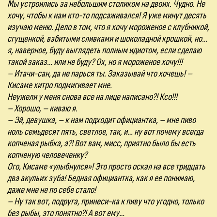
Мы устроились за небольшим столиком на двоих. Чудно. Не
хочу, чтобы к нам кто-то подсаживался! Я уже минут десять
изучаю меню. Дело в том, что я хочу мороженое с клубникой,
сгущенкой, взбитыми сливками и шоколадной крошкой, но…
я, наверное, буду выглядеть полным идиотом, если сделаю
такой заказ… или не буду? Ох, но я мороженое хочу!!!
– Итачи-сан, да не парься ты. Заказывай что хочешь! –
Кисаме хитро подмигивает мне.
Неужели у меня снова все на лице написано?! Ксо!!!
– Хорошо, – киваю я.
– Эй, девушка, – к нам подходит официантка, – мне пиво
ноль семьдесят пять, светлое, так, и… ну вот почему всегда
копченая рыбка, а?! Вот вам, мисс, приятно было бы есть
копченую человеченку?
Ого, Кисаме «улыбнулся»! Это просто оскал на все тридцать
два акульих зуба! Бедная официантка, как я ее понимаю,
даже мне не по себе стало!
– Ну так вот, подруга, принеси-ка к пиву что угодно, только
без рыбы, это понятно?! А вот ему…