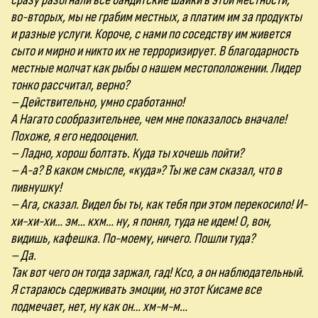
сразу разогнали все бандитские шайки в этой местности,
во-вторых, мы не грабим местных, а платим им за продукты
и разные услуги. Короче, с нами по соседству им живется
сыто и мирно и никто их не терроризирует. В благодарность
местные молчат как рыбы о нашем местоположении. Лидер
тонко рассчитал, верно?
– Действительно, умно сработанно!
А Нагато сообразительнее, чем мне показалось вначале!
Похоже, я его недооценил.
– Ладно, хорош болтать. Куда ты хочешь пойти?
– А-а? В каком смысле, «куда»? Ты же сам сказал, что в
пивнушку!
– Ага, сказал. Видел бы ты, как тебя при этом перекосило! И-
хи-хи-хи… эм… кхм… ну, я понял, туда не идем! О, вон,
видишь, кафешка. По-моему, ничего. Пошли туда?
– Да.
Так вот чего он тогда заржал, гад! Ксо, а он наблюдательный.
Я стараюсь сдерживать эмоции, но этот Кисаме все
подмечает, нет, ну как он… хм-м-м…