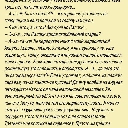
ноздри мозги, если они у тебя есть, конечно, и залью в тебя
три… нет, пять литров хлороформа…
– А-а-а!!! Ты что такое?!! – я оторопело уставился на
говорящий и явно больной на голову манекен.
– Я не «что», а «кто»! Акасуна но Сасори…
– Э-э-э… так Сасори вроде сгорбленный старик?
– А-ха-ха-ха! Ты перепутал меня с моей марионеткой
Хируко. Короче, парень, запомни, я не переношу четыре
вещи: шум, толпу, ожидание и неуважительное отношения к
моей персоне. Если хочешь мира между нами, настоятельно
рекомендую это запомнить и соблюдать. Э… а… да чего это
он раскомандовался?!! Еще и угрожает, и похоже, на полном
серьезе, из-за какого-то пустяка! Да ему вообще на вид лет
пятнадцать! Какого он меня мальчишкой называет. Ха,
высокомерный такой! И что-то я не совсем понял про этого,
как его, Хитуто, или как там его марионетку звать. Я молча
смотрю на удаляющуюся спину кукольника. Надеюсь, в
середине этого тела больше нет еще одного Сасори.
Третьего моя психика не перенесет. Просто матрешка