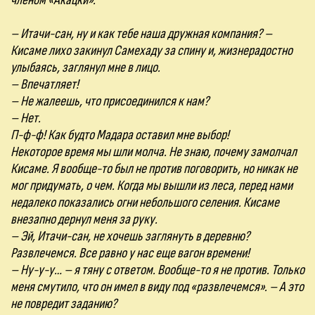
членом «Акацки».
– Итачи-сан, ну и как тебе наша дружная компания? –
Кисаме лихо закинул Самехаду за спину и, жизнерадостно
улыбаясь, заглянул мне в лицо.
– Впечатляет!
– Не жалеешь, что присоединился к нам?
– Нет.
П-ф-ф! Как будто Мадара оставил мне выбор!
Некоторое время мы шли молча. Не знаю, почему замолчал
Кисаме. Я вообще-то был не против поговорить, но никак не
мог придумать, о чем. Когда мы вышли из леса, перед нами
недалеко показались огни небольшого селения. Кисаме
внезапно дернул меня за руку.
– Эй, Итачи-сан, не хочешь заглянуть в деревню?
Развлечемся. Все равно у нас еще вагон времени!
– Ну-у-у… – я тяну с ответом. Вообще-то я не против. Только
меня смутило, что он имел в виду под «развлечемся». – А это
не повредит заданию?