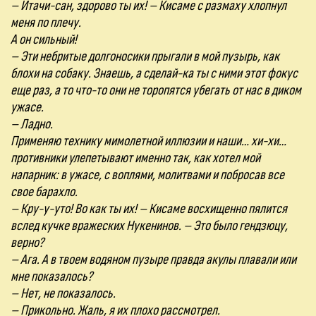
– Итачи-сан, здорово ты их! – Кисаме с размаху хлопнул
меня по плечу.
А он сильный!
– Эти небритые долгоносики прыгали в мой пузырь, как
блохи на собаку. Знаешь, а сделай-ка ты с ними этот фокус
еще раз, а то что-то они не торопятся убегать от нас в диком
ужасе.
– Ладно.
Применяю технику мимолетной иллюзии и наши… хи-хи…
противники улепетывают именно так, как хотел мой
напарник: в ужасе, с воплями, молитвами и побросав все
свое барахло.
– Кру-у-уто! Во как ты их! – Кисаме восхищенно пялится
вслед кучке вражеских Нукенинов. – Это было гендзюцу,
верно?
– Ага. А в твоем водяном пузыре правда акулы плавали или
мне показалось?
– Нет, не показалось.
– Прикольно. Жаль, я их плохо рассмотрел.