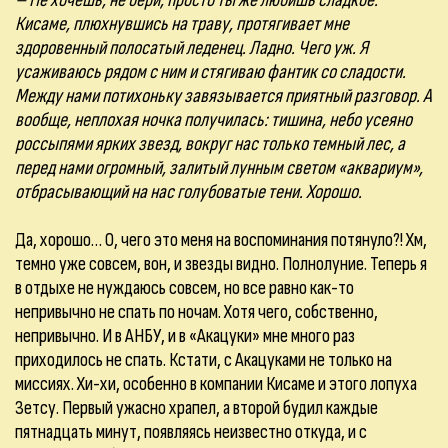
– Не хочешь, не бери, просто ты же любишь сладкое.
Кисаме, плюхнувшись на траву, протягивает мне
здоровенный полосатый леденец. Ладно. Чего уж. Я
усаживаюсь рядом с ним и стягиваю фантик со сладости.
Между нами потихоньку завязывается приятный разговор. А
вообще, неплохая ночка получилась: тишина, небо усеяно
россыпями ярких звезд, вокруг нас только темный лес, а
перед нами огромный, залитый лунным светом «аквариум»,
отбрасывающий на нас голубоватые тени. Хорошо.
Да, хорошо… О, чего это меня на воспоминания потянуло?! Хм,
темно уже совсем, вон, и звезды видно. Полнолуние. Теперь я
в отдыхе не нуждаюсь совсем, но все равно как-то
непривычно не спать по ночам. Хотя чего, собственно,
непривычно. И в АНБУ, и в «Акацуки» мне много раз
приходилось не спать. Кстати, с Акацуками не только на
миссиях. Хи-хи, особенно в компании Кисаме и этого лопуха
Зетсу. Первый ужасно храпел, а второй будил каждые
пятнадцать минут, появляясь неизвестно откуда, и с