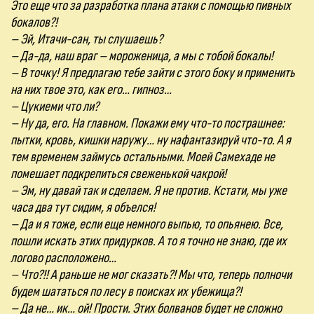
Это еще что за разработка плана атаки с помощью пивных
бокалов?!
– Эй, Итачи-сан, ты слушаешь?
– Да-да, наш враг – мороженица, а мы с тобой бокалы!
– В точку! Я предлагаю тебе зайти с этого боку и применить
на них твое это, как его… гипноз…
– Цукиеми что ли?
– Ну да, его. На главном. Покажи ему что-то пострашнее:
пытки, кровь, кишки наружу… ну нафантазируй что-то. А я
тем временем займусь остальными. Моей Самехаде не
помешает подкрепиться свеженькой чакрой!
– Эм, ну давай так и сделаем. Я не против. Кстати, мы уже
часа два тут сидим, я объелся!
– Да и я тоже, если еще немного выпью, то опьянею. Все,
пошли искать этих придурков. А то я точно не знаю, где их
логово расположено…
– Что?!! А раньше не мог сказать?! Мы что, теперь полночи
будем шататься по лесу в поисках их убежища?!
– Да не… ик… ой! Прости. Этих болванов будет не сложно