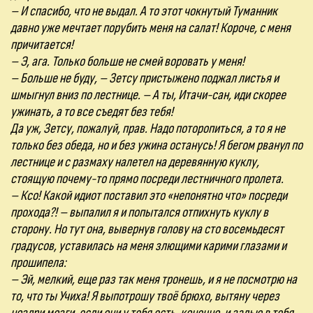
– И спасибо, что не выдал. А то этот чокнутый Туманник
давно уже мечтает порубить меня на салат! Короче, с меня
причитается!
– Э, ага. Только больше не смей воровать у меня!
– Больше не буду, – Зетсу пристыжено поджал листья и
шмыгнул вниз по лестнице. – А ты, Итачи-сан, иди скорее
ужинать, а то все съедят без тебя!
Да уж, Зетсу, пожалуй, прав. Надо поторопиться, а то я не
только без обеда, но и без ужина останусь! Я бегом рванул по
лестнице и с размаху налетел на деревянную куклу,
стоящую почему-то прямо посреди лестничного пролета.
– Ксо! Какой идиот поставил это «непонятно что» посреди
прохода?! – выпалил я и попытался отпихнуть куклу в
сторону. Но тут она, вывернув голову на сто восемьдесят
градусов, уставилась на меня злющими карими глазами и
прошипела:
– Эй, мелкий, еще раз так меня тронешь, и я не посмотрю на
то, что ты Учиха! Я выпотрошу твоё брюхо, вытяну через