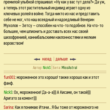
премилой улыбкой спрашивал: «Ну как у вас тут дела?» Да уж,
а теперь этот растительный индивид играет одну из
ключевых ролей в войне. Тогда никто из нас и представить
себе не мог, что наш всеядный и надоедливый Венерин
Мухолов – Зетсу – способен на что-то подобное. На что-то
большее, чем шпионить и доставать всех нас своей
шизофренией, каннибальскими наклонностями и мелким
воровством!
назад
дальше
Автор:
NickS
| Бета:
MissAstral
fun001
: мороженное это хорошо! также хорошо как и этот
фанф.
NickS
: Ох, мороженное! Да-а-а))) А Кисаме, он такой)))
Аригато за комент)))
Sarina
: Как я понимаю Итачи... Я бы тоже от мороженого не