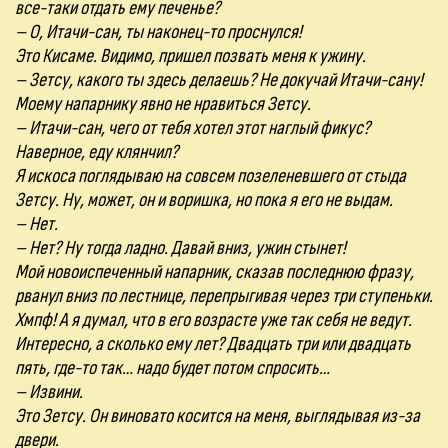
все-таки отдать ему печенье?
– О, Итачи-сан, ты наконец-то проснулся!
Это Кисаме. Видимо, пришел позвать меня к ужину.
– Зетсу, какого ты здесь делаешь? Не докучай Итачи-сану!
Моему напарнику явно не нравиться Зетсу.
– Итачи-сан, чего от тебя хотел этот наглый фикус?
Наверное, еду клянчил?
Я искоса поглядываю на совсем позеленевшего от стыда
Зетсу. Ну, может, он и воришка, но пока я его не выдам.
– Нет.
– Нет? Ну тогда ладно. Давай вниз, ужин стынет!
Мой новоиспеченный напарник, сказав последнюю фразу,
рванул вниз по лестнице, перепрыгивая через три ступеньки.
Хмпф! А я думал, что в его возрасте уже так себя не ведут.
Интересно, а сколько ему лет? Двадцать три или двадцать
пять, где-то так… надо будет потом спросить…
– Извини.
Это Зетсу. Он виновато косится на меня, выглядывая из-за
двери.