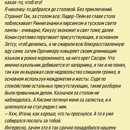
какая-то, чтоб его!
Я наконец-то добрался до столовой. Без приключений.
Странно! Так, за столом все: Лидер-Пейн во главе стола
поблескивает Риннеганами и пирсингом в тусклом свете
лампы - очевидно, Какузу экономит и свет тоже; далее
Конан суетливо поругивает присутствующих, в основном
Зетсу, чтоб делились, а не сжирали всю близрасставленную
еду сами; затем Орочимару ковыряет своим длиннющим
языком в рожке мороженного, на него орет Сасори. Что
именно кукольник добивается от напарника, я так и не понял,
так как он выражал свое недовольство слишком громко, в
основном используя междометия и жесты. Судя по
спокойствию остальных присутствующих, такие разборки
были привычным делом. Казначея за столом не
наблюдалось. А Кисаме потянул меня за запястье, и я
шлепнулся на стул рядом с ним.
– Кхм, Итачи, как хорошо, что ты проснулся. А то я уже
собирался послать за тобой.
Интересно, зачем это я так срочно понадобился нашему