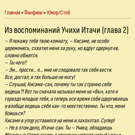
Главная
»
Фанфики
»
Юмор/Стеб
Из воспоминаний Учихи Итачи (глава 2)
– Я покажу тебе твою комнату, – Кисаме, не особо
церемонясь, схватил меня за руку, но вдруг одернул ее,
словно обжегся.
– Ты чего?
– Эм… прости… я… мне не следовало так себя вести.
Все, достал, я так больше не могу!
– Слушай, Кисаме-сан, почему ты так странно себя
ведешь?! Вот ты сначала называл меня на «Вы», хотя я
гораздо младше тебя, а теперь все время себя одергиваешь
и вообще ведешь себя как-то неестественно. Ты что, меня
боишься?
Кисаме в упор уставился на меня и захохотал. Супер!
– Не в этом дело, Итачи-сан. Ты – Учиха, обладаешь