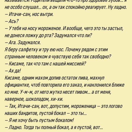
называется! Родители вещали что-то про здоровье зубов… я
не особо слушал… ох, а он так спокойно реагирует. Ну ладно.
– Итачи-сан, нос вытри.
– Ась?
– У тебя на носу мороженое. И вообще, чего это ты застыл,
не донеся ложку до рта? Задумался что ли?
– Ага. Задумался.
Я беру салфетку и тру ею нос. Почему рядом с этим
странным человеком я чувствую себя так свободно?
– Кисаме, так что там с нашей миссией?
– Ах да!
Кисаме, одним махом допив остаток пива, махнул
официантке, чтоб повторила его заказ, и наклонился ближе
ко мне. У-м-м, от него жутко несет пивом… а от меня,
наверное, шоколадом, хи-хи.
– Так, Итачи-сан, вот, допустим, мороженица – это логово
наших бандитов, пустой бокал – это ты…
– Я не хочу быть пустым бокалом!
– Ладно. Тогда ты полный бокал, а я пустой, вот…