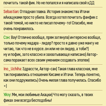
почитать такой фик. Но не попался и я написала свой хДД
Sebastian
: Отпадная главка. История знакомства Итачи
иАкацуками просто убила. Всегда хотел почитать фанфик с
такой темой, но никто не писал почему-то! Спасибо, мне
очень понравилось.
Сэн
: Вау! Отлично вообще, прям затянула) интересно вообще,
только почему мадара - лидер? просто я давно уже мангу не
читаю, так что не в курсе..он или не он лидер, а тоби?)
ну и пофик, зато классно и захватывающе написано) Автор-
сама поражает всех своим умением создавать эпопеи)
Ino_Uchiha
: Здрассти, Автор-сан) Такая глава классная, мне
так понравились отношения Кисаме и Итачи. Теперь понятно,
как они подружились) Очень милая глава получилась. Спасибо
=)
Уйзу
: Мм, мои любимые Акацки) Что могу сказать, в твоих
фиках они всегда бесподобны!