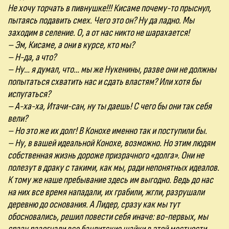
Не хочу торчать в пивнушке!!! Кисаме почему-то прыснул,
пытаясь подавить смех. Чего это он? Ну да ладно. Мы
заходим в селение. О, а от нас никто не шарахается!
– Эм, Кисаме, а они в курсе, кто мы?
– Н-да, а что?
– Ну… я думал, что… мы же Нукенины, разве они не должны
попытаться схватить нас и сдать властям? Или хотя бы
испугаться?
– А-ха-ха, Итачи-сан, ну ты даешь! С чего бы они так себя
вели?
– Но это же их долг! В Конохе именно так и поступили бы.
– Ну, в вашей идеальной Конохе, возможно. Но этим людям
собственная жизнь дороже призрачного «долга». Они не
полезут в драку с такими, как мы, ради непонятных идеалов.
К тому же наше пребывание здесь им выгодно. Ведь до нас
на них все время нападали, их грабили, жгли, разрушали
деревню до основания. А Лидер, сразу как мы тут
обосновались, решил повести себя иначе: во-первых, мы