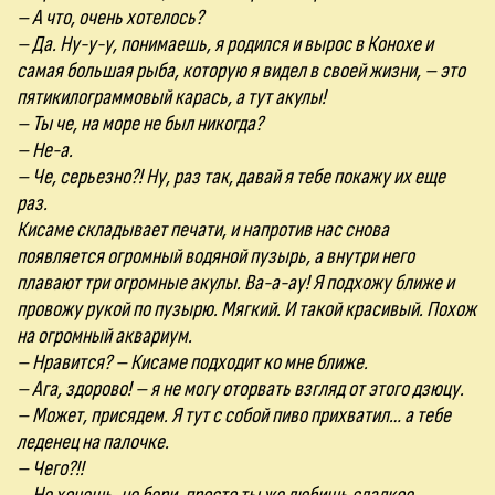
– А что, очень хотелось?
– Да. Ну-у-у, понимаешь, я родился и вырос в Конохе и
самая большая рыба, которую я видел в своей жизни, – это
пятикилограммовый карась, а тут акулы!
– Ты че, на море не был никогда?
– Не-а.
– Че, серьезно?! Ну, раз так, давай я тебе покажу их еще
раз.
Кисаме складывает печати, и напротив нас снова
появляется огромный водяной пузырь, а внутри него
плавают три огромные акулы. Ва-а-ау! Я подхожу ближе и
провожу рукой по пузырю. Мягкий. И такой красивый. Похож
на огромный аквариум.
– Нравится? – Кисаме подходит ко мне ближе.
– Ага, здорово! – я не могу оторвать взгляд от этого дзюцу.
– Может, присядем. Я тут с собой пиво прихватил… а тебе
леденец на палочке.
– Чего?!!