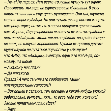
– Не-а! Не парься. Нам всего-то нужно пугнуть тут одних.
Понимаешь, мы ведь не единственные Нукенины. В этих
широтах завелась еще одна группировка. Они так, шушера,
мелкие воры и убийцы. Но они путаются под ногами и портят
нам репутацию, потому что все их проделки приписывают
нам. Короче, Лидер приказал выкинуть их из этого района к
чертовой бабушке. Желательно не убивая, по крайней мере
не всех, но напугав хорошенько. Пускай их пример другим
будет наукой не путаться под ногами у «Акацки»!
Что АНБУ, что «Акацки», а методы одни и те же! Н-да, по-
моему, я в шоке!
– А какой у нас план?
– Да никакого!
Правда? А чего ты мне это сообщаешь таким
жизнерадостным голосом?!
– Вот пошли в селение, там посидим в какой-нибудь уютной
забегаловке, выпьем… кхм… то есть тебе сок, конечно!
Заодно придумаем план. Идет?
– Идет.