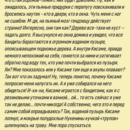
что Стаи Воронов-теней с них будет довольно. Ну, как и
ожидалось, эти пьяные придурки с перепугу повскакивали и
бросились наутек - кто в двери, кто в окна. Чуть меня с ног
не сшибли. М-дя, на пьяный мозг гендзюцу действует
странно! Интересно, они там как? Дерево все-таки не куст –
падать долго. Я высунулся из окна домика и увидел, что все
бандиты барахтаются в огромном водяном пузыре,
опоясывающем подножье дерева. А внутри Кисаме, правда
немного непохожий на себя, гоняется за ними и затягивает
обратно под воду тех, кто уже почти выбрался из пузыря.
Хм? Мне показалось или у Кисаме там еще и акулы плавают?
Так вот что он задумал! Ну, теперь понятно, почему Кисаме
попросил меня напугать их. А я уже собирался на него
обидеться! И-хи-хи, Кисаме играется с бандитами, как я с
резиновыми уточками в ванной… ой… то есть сейчас я уже
так не делаю… почти никогда! А собственно, чего это я перед
самим собой оправдываюсь? Так, водяной пузырь Кисаме
лопнул, и мокрые полудохлые Нукенины кучкой «трупов»
шлепнулись на траву. Мне пора спускаться.