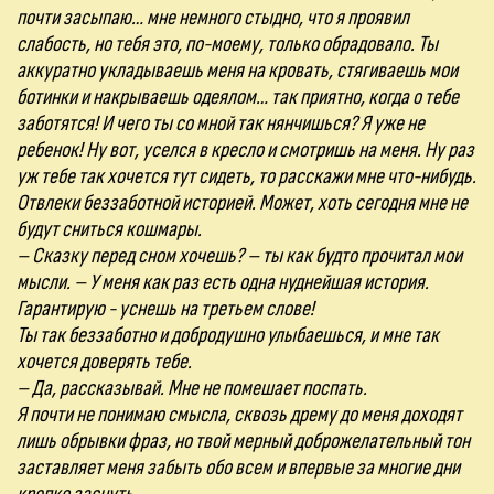
почти засыпаю… мне немного стыдно, что я проявил
слабость, но тебя это, по-моему, только обрадовало. Ты
аккуратно укладываешь меня на кровать, стягиваешь мои
ботинки и накрываешь одеялом… так приятно, когда о тебе
заботятся! И чего ты со мной так нянчишься? Я уже не
ребенок! Ну вот, уселся в кресло и смотришь на меня. Ну раз
уж тебе так хочется тут сидеть, то расскажи мне что-нибудь.
Отвлеки беззаботной историей. Может, хоть сегодня мне не
будут сниться кошмары.
– Сказку перед сном хочешь? – ты как будто прочитал мои
мысли. – У меня как раз есть одна нуднейшая история.
Гарантирую - уснешь на третьем слове!
Ты так беззаботно и добродушно улыбаешься, и мне так
хочется доверять тебе.
– Да, рассказывай. Мне не помешает поспать.
Я почти не понимаю смысла, сквозь дрему до меня доходят
лишь обрывки фраз, но твой мерный доброжелательный тон
заставляет меня забыть обо всем и впервые за многие дни