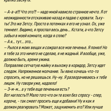
крепко заснуть.
– А-а-а!!! Что это?! – надо мной нависло странное нечто. Я от
неожиданности отскакиваю назад и падаю с кровати. Тьху-
ты! Это же Зетсу. Просто в потемках я его не узнал. Ох, уже
темнеет. Видимо, я проспал весь день… Кстати, а что Зетсу
забыл в моей комнате, когда я сплю?
– А я… тут… это…
– Рылся в моих вещах и сожрал все мое печенье. Я понял! Но
я тебе за это ничего не сделаю, я не жадный. И вообще, уже,
должно быть, время ужина.
Поправляю сетчатую майку и выхожу в коридор, Зетсу идет
следом. Напряженное молчание. Ты явно хочешь что-то
спросить, но не решаешься. Ну-ну. Я разворачиваюсь к тебе
лицом. Ну говори уже, надоело!
– Э-м-м… а у тебя еще печеньки есть?
Вот наглость!!! Мало того что он те взял без спросу - спер,
короче, - так смеет просить еще и добавки! Ну и как я
должен реагировать? Может, зацукиемить его? Или лучше