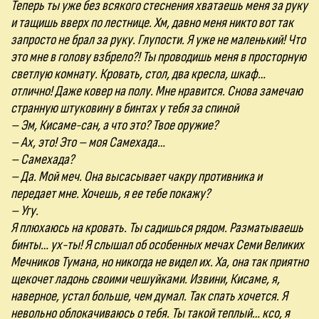
Теперь ты уже без всякого стеснения хватаешь меня за руку
и тащишь вверх по лестнице. Хм, давно меня никто вот так
запросто не брал за руку. Глупости. Я уже не маленький! Что
это мне в голову взбрело?! Ты проводишь меня в просторную
светлую комнату. Кровать, стол, два кресла, шкаф…
отлично! Даже ковер на полу. Мне нравится. Снова замечаю
странную штуковину в бинтах у тебя за спиной
– Эм, Кисаме-сан, а что это? Твое оружие?
– Ах, это! Это – моя Самехада…
– Самехада?
– Да. Мой меч. Она высасывает чакру противника и
передает мне. Хочешь, я ее тебе покажу?
– Угу.
Я плюхаюсь на кровать. Ты садишься рядом. Разматываешь
бинты… ух-ты! Я слышал об особенных мечах Семи Великих
Мечников Тумана, но никогда не видел их. Ха, она так приятно
щекочет ладонь своими чешуйками. Извини, Кисаме, я,
наверное, устал больше, чем думал. Так спать хочется. Я
невольно облокачиваюсь о тебя. Ты такой теплый… ксо, я