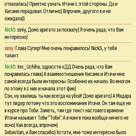
отказалась) Приятно узнать Итачи с этой стороны. Да и
Кисаме порадовал. Отлично) Впрочем, другого я и не
ожидала))
NickS
:
siniy
, Домо аригато за похвалу) Я очень рада, что Вам
интересно)
siniy
: Глава Супер! Мне очень понравилось! NickS, у тебя
талант.
NickS
:
Ino_Uchiha
, здрассти хДД Очень рада, что Вам
понравилась глава) А взаимоотношения Кисаме и Итачи мне
самой всегда были интересны. Особенно их начало. Во многом
по этому я с них и начала этот фик)
Сэн
, ну хвалишь ты как всегда на убой! Домо аригато) А Мадара
тут лидер потому что это воспоминания Итачи. Он там еще не
в курсе про Тоби. Заметь, там где текст настояего врамени
Итачи называет Тоби "Тоби". А в манге пока вообще ничего не
ясно) Как всегда, впрочем)
Sebastian
, и Вам спасибо) Кстати, мне тоже интересно было