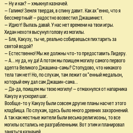
– Ну и как? – хмыкнул казначей.
– Галимо! Земля твердая, в спину давит. Как ах*енно, что я
бессмертный! – радостно возвестил Джашинист.
– Идиот! Вылазь давай. У нас нет времени на твои игры.
Хидан нехотя высунул голову из могилы.
– Бля, Какузу, ты че, реально собираешься пихтарить за
святой водой?
– Естественно! Мы же должны что-то предоставить Лидеру.
– А… ну да, ну да! А потом мы поищем могилу самого первого
адепта Великого Джашина-самы? Стопудово, что никакого
тела там нет! Но, по слухам, там лежит ох*енный медальон,
который ему дал сам Джашин-сама…
– Да-да, поищем мы твою могилу! – отмахнулся от напарника
Какузу и ускорил шаг.
Вообще-то у Какузу были совсем другие планы насчет этого
кладбища. По слухам, здесь было много древних захоронений.
А так как местные жители были весьма религиозны, то все
могилы остались не разграбленными. Вот этим и планировал
заняться казначей.