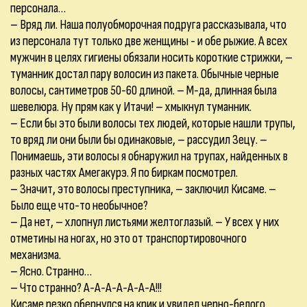
персонала…
– Вряд ли. Наша полуобморочная подруга рассказывала, что
из персонала тут только две женщины - и обе рыжие. А всех
мужчин в целях гигиены обязали носить короткие стрижки, –
туманник достал пару волосин из пакета. Обычные черные
волосы, сантиметров 50-60 длиной. – М-да, длинная была
шевелюра. Ну прям как у Итачи! – хмыкнул туманник.
– Если бы это были волосы тех людей, которые нашли трупы,
то вряд ли они были бы одинаковые, – рассудил Зецу. –
Понимаешь, эти волосы я обнаружил на трупах, найденных в
разных частях Амегакурэ. Я по биркам посмотрел.
– Значит, это волосы преступника, – заключил Кисаме. –
Было еще что-то необычное?
– Да нет, – хлопнул листьями желтоглазый. – У всех у них
отметины на ногах, но это от транспортировочного
механизма.
– Ясно. Странно…
– Что странно? А-А-А-А-А-А-А!!!
Кисаме резко обернулся на крик и увидел черно-белого,