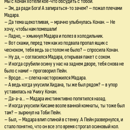
Мы с Конан хотели кое-что обсудить с тобой.
– Эм, да ради Бога! А запираться-то зачем? – пожал плечами
Мадара.
– Да тема щекотливая, – мрачно улыбнулась Конан. – Не
хочу, чтобы нам помешали!
– Ладно, – хмыкнул Мадара и полез в холодильник.
– Вот скажи, перед тем как из подвала пропал ящик с
чесноком, тебя ведь за столом не было? – спросила Конан.
– Ну да, – согласился Мадара, открывая пакет с соком.
– И когда срубили осину у нас на заднем дворе, тебя снова не
было с нами! – проговорил Пейн.
– Вроде… – слегка насторожился Мадара.
– А ведь когда укусили Хидана, ты же был рядом? – в упор
уставилась на Учиху Конан.
– Да-а-а… – Мадара инстинктивно попятился назад.
– И когда укусили Кисаме возле ванной комнаты, ты тоже был
там? – зыркнул на Тоби Пейн.
– Был, – Мадара влип спиной в стенку. А Пейн развернулся, и
стало понятно, что он все это время строгал осиновый кол.