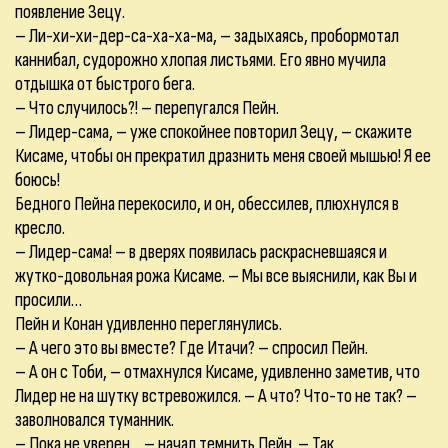
появление Зецу.
– Ли-хи-хи-дер-са-ха-ха-ма, – задыхаясь, пробормотал
каннибал, судорожно хлопая листьями. Его явно мучила
отдышка от быстрого бега.
– Что случилось?! – перепугался Пейн.
– Лидер-сама, – уже спокойнее повторил Зецу, – скажите
Кисаме, чтобы он прекратил дразнить меня своей мышью! Я ее
боюсь!
Бедного Пейна перекосило, и он, обессилев, плюхнулся в
кресло.
– Лидер-сама! – в дверях появилась раскрасневшаяся и
жутко-довольная рожа Кисаме. – Мы все выяснили, как Вы и
просили…
Пейн и Конан удивленно переглянулись.
– А чего это вы вместе? Где Итачи? – спросил Пейн.
– А он с Тоби, – отмахнулся Кисаме, удивленно заметив, что
Лидер не на шутку встревожился. – А что? Что-то не так? –
заволновался туманник.
– Пока не уверен… – начал темнить Пейн. – Так,