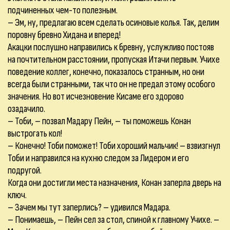
подчиненных чем-то полезным.
– Эм, ну, предлагаю всем сделать осиновые колья. Так, делим
поровну бревно Хидана и вперед!
Акацки послушно направились к бревну, услужливо постояв
на почтительном расстоянии, пропуская Итачи первым. Учихе
поведение коллег, конечно, показалось странным, но они
всегда были странными, так что он не предал этому особого
значения. Но вот исчезновение Кисаме его здорово
озадачило.
– Тоби, – позвал Мадару Пейн, – ты поможешь Конан
выстрогать кол!
– Конечно! Тоби поможет! Тоби хороший мальчик! – взвизгнул
Тоби и направился на кухню следом за Лидером и его
подругой.
Когда они достигли места назначения, Конан заперла дверь на
ключ.
– Зачем мы тут заперлись? – удивился Мадара.
– Понимаешь, – Пейн сел за стол, спиной к главному Учихе. –