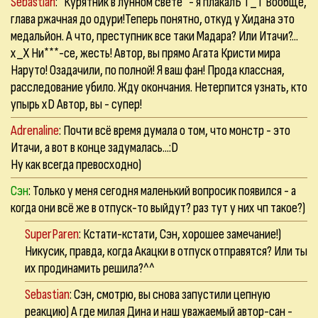
Sebastian
: "Курятник в лунном свете" - я плакалЬ Т_Т Вообще,
глава ржачная до одури!Теперь понятно, откуд у Хидана это
медальйон. А что, преступник все таки Мадара? Или Итачи?...
х_Х Ни***-се, жесть! Автор, вы прямо Агата Кристи мира
Наруто! Озадачили, по полной! Я ваш фан! Прода классная,
расследование убило. Жду окончания. Нетерпится узнать, кто
упырь xD Автор, вы - супер!
Adrenaline
: Почти всё время думала о том, что монстр - это
Итачи, а вот в конце задумалась...:D
Ну как всегда превосходно)
Сэн
: Только у меня сегодня маленький вопросик появился - а
когда они всё же в отпуск-то выйдут? раз тут у них чп такое?)
SuperParen
: Кстати-кстати, Сэн, хорошее замечание!)
Никусик, правда, когда Акацки в отпуск отправятся? Или ты
их продинамить решила?^^
Sebastian
: Сэн, смотрю, вы снова запустили цепную
реакцию) А где милая Дина и наш уважаемый автор-сан -