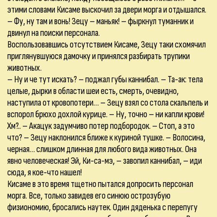
этими словами Кисаме выскочил за двери морга и отдышался.
– Фу, ну там и вонь! Зецу – маньяк! – фыркнул туманник и
двинул на поиски персонала.
Воспользовавшись отсутствием Кисаме, Зецу таки схомячил
приглянувшуюся дамочку и принялся разбирать трупики
животных.
– Ну и че тут искать? – поджал губы каннибал. – Та-ак: тела
целые, дырки в области шеи есть, смерть, очевидно,
наступила от кровопотери… – Зецу взял со стола скальпель и
вспорол брюхо дохлой курице. – Ну, точно – ни капли крови!
Хм?.. – Акацук задумчиво потер подбородок. – Стоп, а это
что? – Зецу наклонился ближе к куриной тушке. – Волосина,
черная… слишком длинная для любого вида животных. Она
явно человеческая! Эй, Ки-са-мэ, – завопил каннибал, – иди
сюда, я кое-что нашел!
Кисаме в это время тщетно пытался допросить персонал
морга. Все, только завидев его синюю острозубую
физиономию, бросались наутек. Один дяденька с перепугу