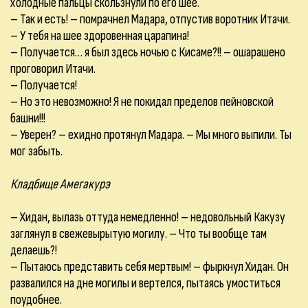
холодные пальцы скользнули по его шее.
– Так и есть! – помрачнел Мадара, отпустив воротник Итачи.
– У тебя на шее здоровенная царапина!
– Получается… я был здесь ночью с Кисаме?!! – ошарашено
проговорил Итачи.
– Получается!
– Но это невозможно! Я не покидал пределов пейновской
башни!!!
– Уверен? – ехидно протянул Мадара. – Мы много выпили. Ты
мог забыть.
Кладбище Амегакурэ
– Хидан, вылазь оттуда немедленно! – недовольный Какузу
заглянул в свежевырытую могилу. – Что ты вообще там
делаешь?!
– Пытаюсь представить себя мертвым! – фыркнул Хидан. Он
развалился на дне могилы и вертелся, пытаясь умоститься
поудобнее.