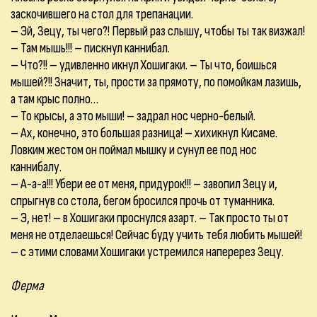
заскочившего на стол для трепанации.
– Эй, Зецу, ты чего?! Первый раз слышу, чтобы ты так визжал!
– Там мышь!!! – пискнул каннибал.
– Что?!! – удивленно икнул Хошигаки. – Ты что, боишься
мышей?!! Значит, ты, прости за прямоту, по помойкам лазишь,
а там крыс полно…
– То крысы, а это мыши! – задрал нос черно-белый.
– Ах, конечно, это большая разница! – хихикнул Кисаме.
Ловким жестом он поймал мышку и сунул ее под нос
каннибалу.
– А-а-а!!! Убери ее от меня, придурок!!! – завопил Зецу и,
спрыгнув со стола, бегом бросился прочь от туманника.
– Э, нет! – в Хошигаки проснулся азарт. – Так просто ты от
меня не отделаешься! Сейчас буду учить тебя любить мышей!
– с этими словами Хошигаки устремился наперерез Зецу.
Ферма