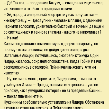
– Да! Так вот, – продолжил Какузу, – священник еще сказал,
что человек этот был с горящими глазами…
– Эй, народ, а интересный «портрет» у нас получается! –
хмыкнул Зецу. – Преступник - человек в плаще, с длинными
черными волосами, удивительно быстрый и точный, да еще и
со светящимися в темноте глазами - никого не напоминает?
– Итачи!
Кисаме подскочил к появившемуся в дверях напарнику, но
почему-то остановился, не дойдя до него метра два.
Остальные Акацки, потупившись, смотрели кто куда. Один
Лидер, казалось, сохранял спокойствие. Когда Тоби и Итачи
расположились в столовой, Пейн начал выяснять, что им
известно.
– Ну, не очень много, простите, Лидер-сама, – виновато
улыбнулся Итачи. – Правда, нашлась моя цепочка… ума не
приложу, как я умудрился потерять ее за пределами башни…
– пожал плечами Итачи.
Нукеннины требовательно уставились на Лидера. Обстановка
в комнате стала накаляться, и Пейн решил занять