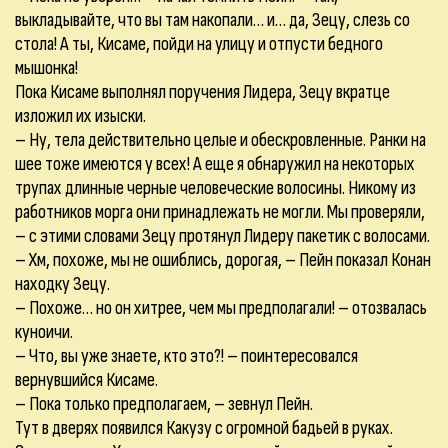
выкладывайте, что вы там накопали… и… да, Зецу, слезь со
стола! А ты, Кисаме, пойди на улицу и отпусти бедного
мышонка!
Пока Кисаме выполнял поручения Лидера, Зецу вкратце
изложил их изыски.
– Ну, тела действительно целые и обескровленные. Ранки на
шее тоже имеются у всех! А еще я обнаружил на некоторых
трупах длинные черные человеческие волосины. Никому из
работников морга они принадлежать не могли. Мы проверяли,
– с этими словами Зецу протянул Лидеру пакетик с волосами.
– Хм, похоже, мы не ошиблись, дорогая, – Пейн показал Конан
находку Зецу.
– Похоже… но он хитрее, чем мы предполагали! – отозвалась
куноичи.
– Что, вы уже знаете, кто это?! – поинтересовался
вернувшийся Кисаме.
– Пока только предполагаем, – зевнул Пейн.
Тут в дверях появился Какузу с огромной бадьей в руках.