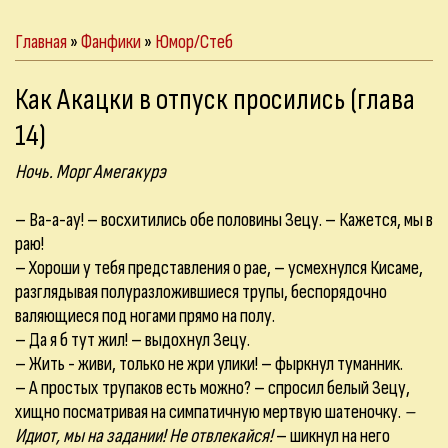
Главная
»
Фанфики
»
Юмор/Стеб
Как Акацки в отпуск просились (глава
14)
Ночь. Морг Амегакурэ
– Ва-а-ау! – восхитились обе половины Зецу. – Кажется, мы в
раю!
– Хороши у тебя представления о рае, – усмехнулся Кисаме,
разглядывая полуразложившиеся трупы, беспорядочно
валяющиеся под ногами прямо на полу.
– Да я б тут жил! – выдохнул Зецу.
– Жить - живи, только не жри улики! – фыркнул туманник.
– А простых трупаков есть можно? – спросил белый Зецу,
хищно посматривая на симпатичную мертвую шатеночку.
–
Идиот, мы на задании! Не отвлекайся!
– шикнул на него