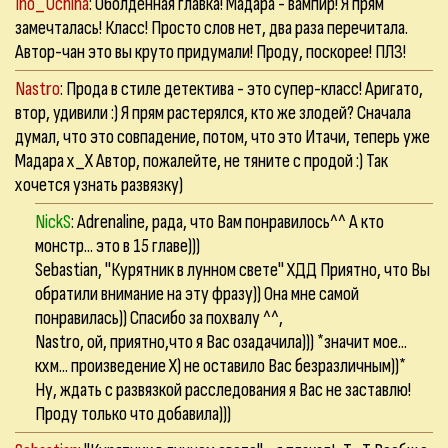
Ino_Uchiha
: Оболденная главка! Мадара - вампир! Я прям
замечталась! Класс! Просто слов нет, два раза перечитала.
Автор-чан это вы круто придумали! Проду, поскорее! ПЛЗ!
Nastro
: Прода в стиле детектива - это супер-класс! Аригато,
втор, удивили :) Я прям растерялся, кто же злодей? Сначала
думал, что это совпадение, потом, что это Итачи, теперь уже
Мадара х_Х Автор, пожалейте, не тяните с продой :) Так
хочется узнать развязку)
NickS
: Adrenaline, рада, что Вам понравилось^^ А кто
монстр... это в 15 главе)))
Sebastian, "Курятник в лунном свете" ХДД Приятно, что Вы
обратили внимание на эту фразу)) Она мне самой
понравилась)) Спасибо за похвалу ^^,
Nastro, ой, приятно,что я Вас озадачила))) *значит мое...
кхм... произведение Х) не оставило Вас безразличным))*
Ну, ждать с развязкой расследования я Вас не заставлю!
Проду только что добавила)))