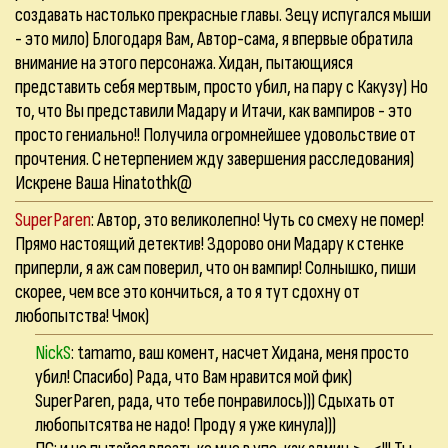
создавать настолько прекрасные главы. Зецу испугался мыши
- это мило) Блогодаря Вам, Автор-сама, я впервые обратила
внимание на этого персонажа. Хидан, пытающияся
представить себя мертвым, просто убил, на пару с Какузу) Но
то, что Вы представили Мадару и Итачи, как вампиров - это
просто гениально!! Получила огромнейшее удовольствие от
прочтения. С нетерпением жду завершения расследования)
Искрене Ваша Hinatothk@
SuperParen
: Автор, это великолепно! Чуть со смеху не помер!
Прямо настоящий детектив! Здорово они Мадару к стенке
приперли, я аж сам поверил, что он вампир! Солнышко, пиши
скорее, чем все это кончиться, а то я тут сдохну от
любопытства! Чмок)
NickS
: tamamo, ваш комент, насчет Хидана, меня просто
убил! Спасибо) Рада, что Вам нравится мой фик)
SuperParen, рада, что тебе понравилось))) Сдыхать от
любопытсятва не надо! Проду я уже кинула)))