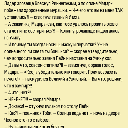
Лидер зловеще блеснул Риннеганами, а по спине Мадары
побежали здоровенные мурашки. – Ч-чего это вы на меня ТАК
уставились?! – сглотнул главный Учиха.
– А скажи-ка, Мадара-сан, как тебе удалось прожить около
ста лет и не состариться?! – Конан угрожающе надвигалась
на Учиху.
– И почему ты всегда носишь маску и перчатки? Уж не
солнечного ли света ты боишься? – скорее утвердительно,
чем вопросительно заявил Пейн и наставил на Учиху кол.
– Да вы что, совсем спятили?!! – взвизгнул, сорвав голос,
Мадара. – «Ксо, а убедительно как говорят. Прям возразить
нечего!» – нахмурился Великий и Ужасный. – Вы что, решили,
что я вампир?!!
– А что, нет?!!
– НЕ-Е-ЕТ!!! – заорал Мадара.
– Докажи! – стукнул кулаком по столу Пейн.
– Как?! – поежился Тоби. – Солнца ведь нет – ночь на дворе.
Чеснок кто-то стыбрил…
– Ну, вампиры еще огня боятся…