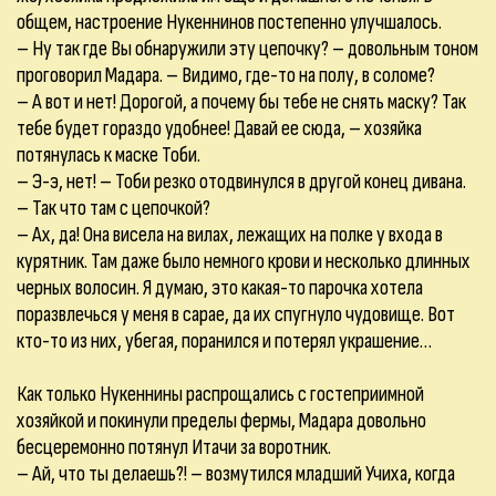
общем, настроение Нукеннинов постепенно улучшалось.
– Ну так где Вы обнаружили эту цепочку? – довольным тоном
проговорил Мадара. – Видимо, где-то на полу, в соломе?
– А вот и нет! Дорогой, а почему бы тебе не снять маску? Так
тебе будет гораздо удобнее! Давай ее сюда, – хозяйка
потянулась к маске Тоби.
– Э-э, нет! – Тоби резко отодвинулся в другой конец дивана.
– Так что там с цепочкой?
– Ах, да! Она висела на вилах, лежащих на полке у входа в
курятник. Там даже было немного крови и несколько длинных
черных волосин. Я думаю, это какая-то парочка хотела
поразвлечься у меня в сарае, да их спугнуло чудовище. Вот
кто-то из них, убегая, поранился и потерял украшение…
Как только Нукеннины распрощались с гостеприимной
хозяйкой и покинули пределы фермы, Мадара довольно
бесцеремонно потянул Итачи за воротник.
– Ай, что ты делаешь?! – возмутился младший Учиха, когда