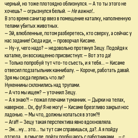
черный, но тоже плотоядно облизнулся. – А то ты этого не
хочешь? – огрызнулся белый.
– Не важно!..
В это время санитар ввез в помещение каталку, наполненную
телами убитых животных.
– Эй, влюбленные, потом разберетесь, кто сверху, а сейчас у
нас задание! Сюда иди, – проворчал Кисаме.
– Ну-у, чего надо? – недовольно протянул Зецу. Подойдя к
каталке, он восхищенно присвистнул: – Вот это да!
– Только попробуй тут что-то съесть, и я тебя… – Кисаме
отвесил подзатыльник каннибалу. – Короче, работать давай.
Зря мы сюда перлись что ли?
Нукеннины склонились над трупами.
– А что мы ищем? – уточнил Зецу.
– А я знаю?! – пожал плечами туманник. – Дырки на телах,
наверное… Ох, фу! Я не могу! – Кисаме брезгливо закрыл нос
ладонью. – Мы что, должны копаться в этом?!!
– Ага!!! – Зецу такая перспектива явно вдохновляла.
– Эм… ну… это… ты тут сам справишься, да?.. А я пойду
отсюда… в смысле, пойду пообщаюсь с работниками… – с