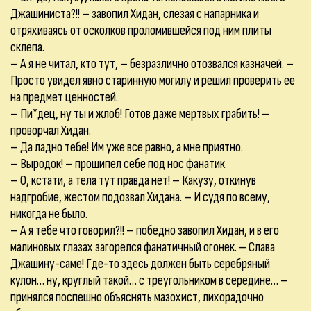
Джашиниста?!! – завопил Хидан, слезая с напарника и
отряхиваясь от осколков проломившейся под ним плиты
склепа.
– А я не читал, кто тут, – безразлично отозвался казначей. –
Просто увидел явно старинную могилу и решил проверить ее
на предмет ценностей.
– Пи*дец, ну ты и жлоб! Готов даже мертвых грабить! –
проворчал Хидан.
– Да ладно тебе! Им уже все равно, а мне приятно.
– Выродок! – прошипел себе под нос фанатик.
– О, кстати, а тела тут правда нет! – Какузу, откинув
надгробие, жестом подозвал Хидана. – И судя по всему,
никогда не было.
– А я тебе что говорил?!! – победно завопил Хидан, и в его
малиновых глазах загорелся фанатичный огонек. – Слава
Джашину-саме! Где-то здесь должен быть серебряный
кулон… ну, круглый такой… с треугольником в середине… –
принялся поспешно объяснять мазохист, лихорадочно