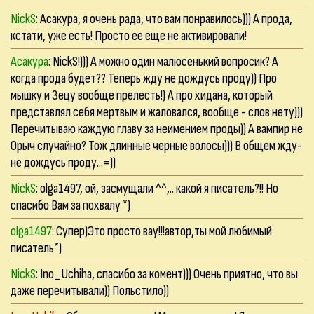
NickS
: Асакура, я очень рада, что вам понравилось))) А прода,
кстати, уже есть! Просто ее еще не активировали!
Асакура
: NickS!))) А можно один малюсенький вопросик? А
когда прода будет?? Теперь жду не дождусь проду)) Про
мышку и Зецу вообще прелесть!) А про хидана, который
представлял себя мертвым и жаловался, вообще - слов нету)))
Перечитываю каждую главу за неимением проды)) А вампир не
Орыч случайно? Тож длинные черные волосы))) В общем жду-
не дождусь проду...=))
NickS
: olga1497, ой, засмущали ^^,.. какой я писатель?!! Но
спасибо Вам за похвалу *)
olga1497
: Супер)Это просто вау!!!автор,ты мой любимый
писатель*)
NickS
: Ino_Uchiha, спасибо за комент))) Очень приятно, что вы
даже перечитывали)) Польстило))