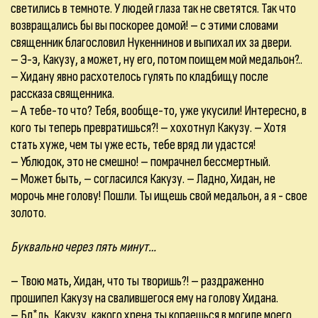
светились в темноте. У людей глаза так не светятся. Так что
возвращались бы вы поскорее домой! – с этими словами
священник благословил Нукеннинов и выпихал их за двери.
– Э-э, Какузу, а может, ну его, потом поищем мой медальон?..
– Хидану явно расхотелось гулять по кладбищу после
рассказа священника.
– А тебе-то что? Тебя, вообще-то, уже укусили! Интересно, в
кого ты теперь превратишься?! – хохотнул Какузу. – Хотя
стать хуже, чем ты уже есть, тебе вряд ли удастся!
– Ублюдок, это не смешно! – помрачнел бессмертный.
– Может быть, – согласился Какузу. – Ладно, Хидан, не
морочь мне голову! Пошли. Ты ищешь свой медальон, а я - свое
золото.
Буквально через пять минут…
– Твою мать, Хидан, что ты творишь?! – раздраженно
прошипел Какузу на свалившегося ему на голову Хидана.
– Бл*дь, Какузу, какого хрена ты копаешься в могиле моего