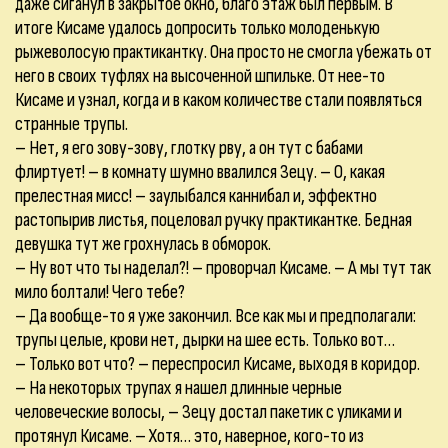
даже сиганул в закрытое окно, благо этаж был первым. В
итоге Кисаме удалось допросить только молоденькую
рыжеволосую практикантку. Она просто не смогла убежать от
него в своих туфлях на высоченной шпильке. От нее-то
Кисаме и узнал, когда и в каком количестве стали появляться
странные трупы.
– Нет, я его зову-зову, глотку рву, а он тут с бабами
флиртует! – в комнату шумно ввалился Зецу. – О, какая
прелестная мисс! – заулыбался каннибал и, эффектно
растопырив листья, поцеловал ручку практикантке. Бедная
девушка тут же грохнулась в обморок.
– Ну вот что ты наделал?! – проворчал Кисаме. – А мы тут так
мило болтали! Чего тебе?
– Да вообще-то я уже закончил. Все как мы и предполагали:
трупы целые, крови нет, дырки на шее есть. Только вот…
– Только вот что? – переспросил Кисаме, выходя в коридор.
– На некоторых трупах я нашел длинные черные
человеческие волосы, – Зецу достал пакетик с уликами и
протянул Кисаме. – Хотя… это, наверное, кого-то из