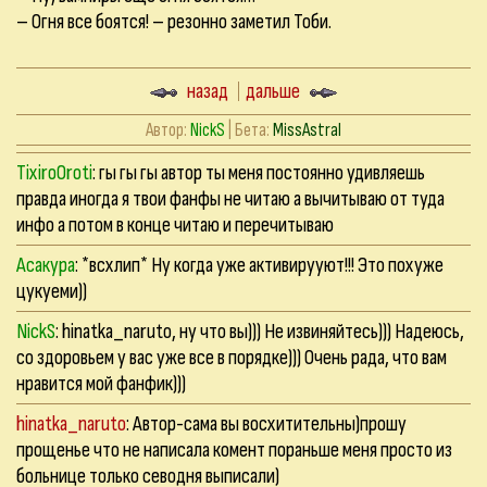
– Огня все боятся! – резонно заметил Тоби.
назад
дальше
Автор:
NickS
| Бета:
MissAstral
TixiroOroti
: гы гы гы автор ты меня постоянно удивляешь
правда иногда я твои фанфы не читаю а вычитываю от туда
инфо а потом в конце читаю и перечитываю
Асакура
: *всхлип* Ну когда уже активирууют!!! Это похуже
цукуеми))
NickS
: hinatka_naruto, ну что вы))) Не извиняйтесь))) Надеюсь,
со здоровьем у вас уже все в порядке))) Очень рада, что вам
нравится мой фанфик)))
hinatka_naruto
: Автор-сама вы восхитительны)прошу
прощенье что не написала комент пораньше меня просто из
больнице только севодня выписали)