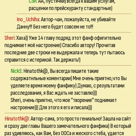
Сэн
: АА, пустячки) всегда к вашим услугам,
расценки по прейскуранту стандартные)
Ino_Uchiha
: Автор-чан, пожалуйста, не убивайте
Данну!!! Без него будет совсем не то!!!
Sheri
: Хаха)) Уже 14 главу подряд этот фанф офигительно
поднимает моё настроение) Спасибо автору! Прочитав
последние две строки не выдержала и теперь тут пытаюсь
справится с истерикой. Так держать!)
NickS
: Hinatothk@, Вы всегда пишите такие
содержатнльные коментарии) Мне очень приятно,что Вы
уделяете время моему фанфику) Думаю, с результатами
расследования, я Вас ждать не заставлю)))
Sheri, очень приятно, что мое "творение" поднимает
настроение))) Для этого я его и писала)))
Hinatothk@
: Автор-сама, это просто гениально! Зашла на сайт
и сразу две главы Вашего замечательного фанфика) В который
раз удивляюсь, как Вам, без ООСа и жеского стеба, удается