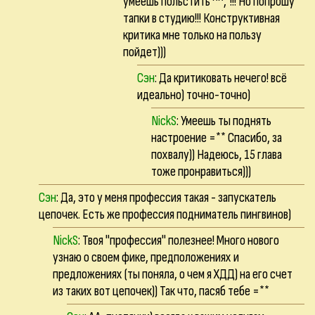
умеешь польстить ^^,"!!! Но попрошу
тапки в студию!!! Конструктивная
критика мне только на пользу
пойдет)))
Сэн
: Да критиковать нечего! всё
идеально) точно-точно)
NickS
: Умеешь ты поднять
настроение =** Спасибо, за
похвалу)) Надеюсь, 15 глава
тоже пронравиться)))
Сэн
: Да, это у меня профессия такая - запускатель
цепочек. Есть же профессия подниматель пингвинов)
NickS
: Твоя "профессия" полезнее! Много нового
узнаю о своем фике, предположениях и
предложениях (ты поняла, о чем я ХДД) на его счет
из таких вот цепочек)) Так что, пасяб тебе =**