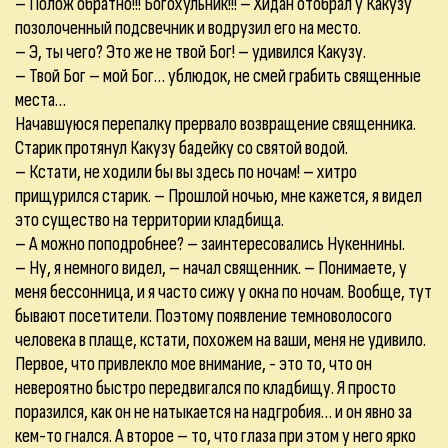
– Полож обратно!!! Богохульник!!! – Хидан отобрал у Какузу
позолоченный подсвечник и водрузил его на место.
– Э, ты чего? Это же не твой Бог! – удивился Какузу.
– Твой Бог – мой Бог… ублюдок, не смей грабить священные
места…
Начавшуюся перепалку прервало возвращение священника.
Старик протянул Какузу бадейку со святой водой.
– Кстати, не ходили бы вы здесь по ночам! – хитро
прищурился старик. – Прошлой ночью, мне кажется, я видел
это существо на территории кладбища.
– А можно поподробнее? – заинтересовались Нукеннины.
– Ну, я немного видел, – начал священник. – Понимаете, у
меня бессонница, и я часто сижу у окна по ночам. Вообще, тут
бывают посетители. Поэтому появление темноволосого
человека в плаще, кстати, похожем на ваши, меня не удивило.
Первое, что привлекло мое внимание, - это то, что он
невероятно быстро передвигался по кладбищу. Я просто
поразился, как он не натыкается на надгробия… и он явно за
кем-то гнался. А второе – то, что глаза при этом у него ярко