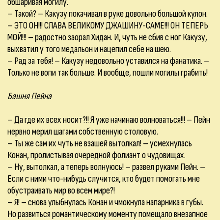
обшаривая могилу.
– Такой? – Какузу покачивал в руке довольно большой кулон.
– ЭТО ОН!!! СЛАВА ВЕЛИКОМУ ДЖАШИНУ-САМЕ!!! ОН ТЕПЕРЬ
МОЙ!!! – радостно заорал Хидан. И, чуть не сбив с ног Какузу,
выхватил у того медальон и нацепил себе на шею.
– Рад за тебя! – Какузу недовольно уставился на фанатика. –
Только не вопи так больше. И вообще, пошли могилы грабить!
Башня Пейна
– Да где их всех носит?!! Я уже начинаю волноваться!!! – Пейн
нервно мерил шагами собственную столовую.
– Ты же сам их чуть не взашей вытолкал! – усмехнулась
Конан, пролистывая очередной фолиант о чудовищах.
– Ну, вытолкал, а теперь волнуюсь! – развел руками Пейн. –
Если с ними что-нибудь случится, кто будет помогать мне
обустраивать мир во всем мире?!
– Я! – снова улыбнулась Конан и чмокнула напарника в губы.
Но развиться романтическому моменту помещало внезапное