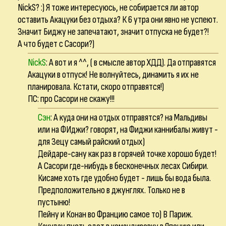
NickS? :) Я тоже интересуюсь, не собирается ли автор
оставить Акацуки без отдыха? К 6 утра они явно не успеют.
Значит Биджу не запечатают, значит отпуска не будет?!
А что будет с Сасори?)
NickS
: А вот и я ^^, ( в смысле автор ХДД). Да отправятся
Акацуки в отпуск! Не волнуйтесь, динамить я их не
планировала. Кстати, скоро отправятся!)
ПС: про Сасори не скажу!!!
Сэн
: А куда они на отдых отправятся? на Мальдивы
или на ФИджи? говорят, на Фиджи каннибалы живут -
для Зецу самый райский отдых)
Дейдаре-сану как раз в горячей точке хорошо будет!
А Сасори где-нибудь в бесконечных лесах Сибири.
Кисаме хоть где удобно будет - лишь бы вода была.
Предположительно в джунглях. Только не в
пустыню!
Пейну и Конан во Францию самое то) В Париж.