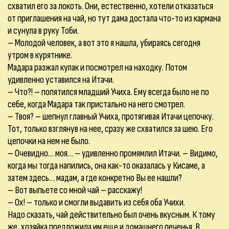
схватил его за локоть. Они, естественно, хотели отказаться
от приглашения на чай, но тут дама достала что-то из кармана
и сунула в руку Тоби.
– Молодой человек, а вот это я нашла, убираясь сегодня
утром в курятнике.
Мадара разжал кулак и посмотрел на находку. Потом
удивленно уставился на Итачи.
– Что?! – попятился младший Учиха. Ему всегда было не по
себе, когда Мадара так пристально на него смотрел.
– Твоя? – шепнул главный Учиха, протягивая Итачи цепочку.
Тот, только взглянув на нее, сразу же схватился за шею. Его
цепочки на нем не было.
– Очевидно… моя… – удивленно промямлил Итачи. – Видимо,
когда мы тогда напились, она как-то оказалась у Кисаме, а
затем здесь… мадам, а где конкретно Вы ее нашли?
– Вот выпьете со мной чай – расскажу!
– Ох! – только и смогли выдавить из себя оба Учихи.
Надо сказать, чай действительно был очень вкусным. К тому
же, хозяйка предложила им еще и домашнего печенья. В