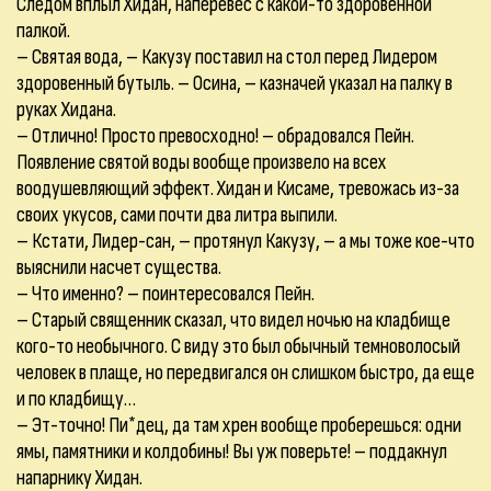
Следом вплыл Хидан, наперевес с какой-то здоровенной
палкой.
– Святая вода, – Какузу поставил на стол перед Лидером
здоровенный бутыль. – Осина, – казначей указал на палку в
руках Хидана.
– Отлично! Просто превосходно! – обрадовался Пейн.
Появление святой воды вообще произвело на всех
воодушевляющий эффект. Хидан и Кисаме, тревожась из-за
своих укусов, сами почти два литра выпили.
– Кстати, Лидер-сан, – протянул Какузу, – а мы тоже кое-что
выяснили насчет существа.
– Что именно? – поинтересовался Пейн.
– Старый священник сказал, что видел ночью на кладбище
кого-то необычного. С виду это был обычный темноволосый
человек в плаще, но передвигался он слишком быстро, да еще
и по кладбищу…
– Эт-точно! Пи*дец, да там хрен вообще проберешься: одни
ямы, памятники и колдобины! Вы уж поверьте! – поддакнул
напарнику Хидан.