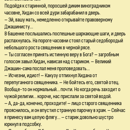
Подойдя к старинной, поросшей диким виноградником
часовне, Хидан со всей дури забарабанил в дверь.
– Эй, вашу мать, немедленно открывайте правоверному
Джашинисту…
В башенке послышались поспешные шаркающие шаги, и дверь
распахнулась. На пороге часовни стоял старый седобородый
небольшого роста священник в черной рясе.
– Ты согласен принять истинную веру в Бога? – загробным
голосом завыл Хидан, нависая над стариком. – Великий
Джашин-сама послал меня проповедовать…
– Исчезни, идиот! – Какузу отпихнул Хидана от
перепуганного священника. – Не бойтесь его, святой отец.
Вообще-то он нормальный… почти. Но когда речь заходит о
чужой религии… короче, нас прислали за святой водой.
– А, да-да, конечно, проходите! – лицо старого священника
прояснилось, и он впустил странную парочку в храм. – Сейчас
я принесу вам целую флягу… – старик довольно шустро
юркнул в подсобку.