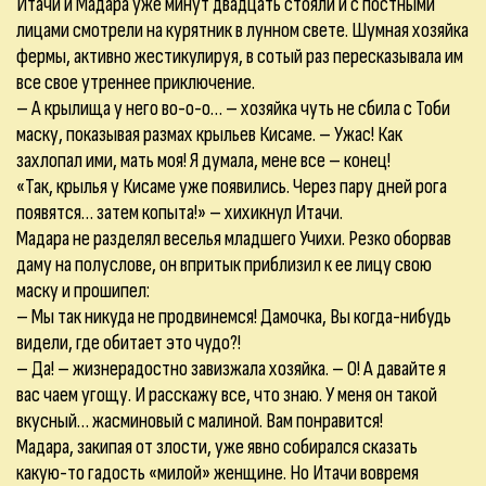
Итачи и Мадара уже минут двадцать стояли и с постными
лицами смотрели на курятник в лунном свете. Шумная хозяйка
фермы, активно жестикулируя, в сотый раз пересказывала им
все свое утреннее приключение.
– А крылища у него во-о-о… – хозяйка чуть не сбила с Тоби
маску, показывая размах крыльев Кисаме. – Ужас! Как
захлопал ими, мать моя! Я думала, мене все – конец!
«Так, крылья у Кисаме уже появились. Через пару дней рога
появятся… затем копыта!» – хихикнул Итачи.
Мадара не разделял веселья младшего Учихи. Резко оборвав
даму на полуслове, он впритык приблизил к ее лицу свою
маску и прошипел:
– Мы так никуда не продвинемся! Дамочка, Вы когда-нибудь
видели, где обитает это чудо?!
– Да! – жизнерадостно завизжала хозяйка. – О! А давайте я
вас чаем угощу. И расскажу все, что знаю. У меня он такой
вкусный… жасминовый с малиной. Вам понравится!
Мадара, закипая от злости, уже явно собирался сказать
какую-то гадость «милой» женщине. Но Итачи вовремя