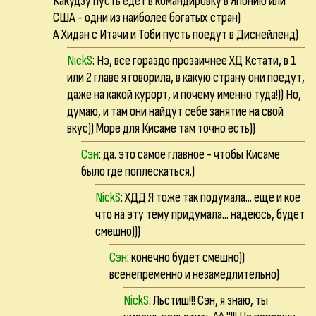
Какудзу пусть едет в командировку в Японию или
США - одни из наиболее богатых стран)
А Хидан с Итачи и Тоби пусть поедут в Диснейленд)
NickS
: Нэ, все гораздо прозаичнее ХД Кстати, в 1
или 2 главе я говорила, в какую страну они поедут,
даже на какой курорт, и почему именно туда!)) Но,
думаю, и там они найдут себе занятие на свой
вкус)) Море для Кисаме там точно есть))
Сэн
: да. это самое главное - чтобы Кисаме
было где поплескаться.)
NickS
: ХДД Я тоже так подумала... еще и кое
что на эту тему придумала... надеюсь, будет
смешно)))
Сэн
: конечно будет смешно))
всенепременно и незамедлительно)
NickS
: Льстиш!!! Сэн, я знаю, ты