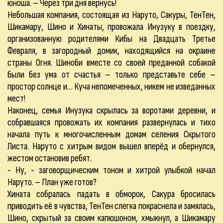
юноша. – Через три дня вернусь!
Небольшая компания, состоящая из Наруто, Сакуры, ТенТен,
Шикамару, Шино и Хинаты, провожала Инузуку в поездку,
организованную родителями Кибы на Двадцать Третье
Февраля, в загородный домик, находящийся на окраине
страны Огня. Шиноби вместе со своей преданной собакой
были без ума от счастья – только представьте себе –
простор солнце и… Куча непомеченных, никем не изведанных
мест!
Наконец, семья Инузука скрылась за воротами деревни, и
собравшаяся провожать их компания развернулась и тихо
начала путь к многочисленным домам селения Скрытого
Листа. Наруто с хитрым видом вышел вперёд и обернулся,
жестом остановив ребят.
- Ну, - заговорщическим тоном и хитрой улыбкой начал
Наруто. – План уже готов?
Хината собралась падать в обморок, Сакура бросилась
приводить её в чувства, ТенТен слегка покраснела и замялась,
Шино, скрытый за своим капюшоном, хмыкнул, а Шикамару