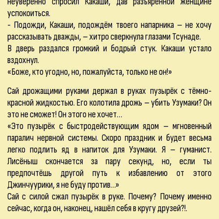
неуверенно спросил Какаши, дав разъярённой женщине
успокоиться.
- Подожди, Какаши, подождём твоего напарника – не хочу
рассказывать дважды, – хитро сверкнула глазами Тсунаде.
В дверь раздался громкий и бодрый стук. Какаши устало
вздохнул.
«Боже, кто угодно, но, пожалуйста, только не он!»
Сай дрожащими руками держал в руках пузырёк с тёмно-
красной жидкостью. Его колотила дрожь – убить Узумаки? Он
это не сможет! Он этого не хочет…
«Это пузырёк с быстродействующим ядом – мгновенный
паралич нервной системы. Скоро праздник и будет весьма
легко подлить яд в напиток для Узумаки. Я – гуманист.
Лисёныш скончается за пару секунд, но, если ты
предпочтёшь другой путь к избавлению от этого
Джинчуурики, я не буду против…»
Сай с силой сжал пузырёк в руке. Почему? Почему именно
сейчас, когда он, наконец, нашёл себя в кругу друзей?!.