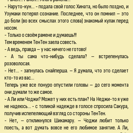
- Наруто-кун… - подала свой голос Хината, но было поздно, и
Узумаки потерял сознание. Последнее, что он помнил – это
до боли (во всех смыслах этого слова) знакомый кулак перед
носом.
- Только о своём рамене и думаешь!!!
Тем временем ТенТен заела совесть.
- А ведь, правда – у нас ничего не готово!
- А ты сама что-нибудь сделала? – встрепенулась
розоволосая.
- Нет… - запнулась снайперша. – Я думала, что это сделает
кто-то из вас…
Теперь уже все понуро опустили головы – до сего момента
они думали то же самое.
- А Ли или Чоджи? Может у них есть план? На Неджи-то я уже
не надеюсь… - с толикой надежде в голосе спросила Сакура,
получив испепеляющий взгляд со стороны ТенТен.
- Нет, – откликнулся Шикамару. – Чоджи любит только
поесть, а вот думать вовсе не его любимое занятие. А Ли,