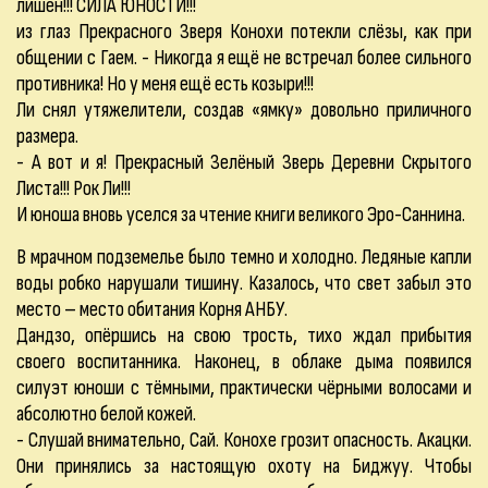
лишён!!! СИЛА ЮНОСТИ!!!
из глаз Прекрасного Зверя Конохи потекли слёзы, как при
общении с Гаем. - Никогда я ещё не встречал более сильного
противника! Но у меня ещё есть козыри!!!
Ли снял утяжелители, создав «ямку» довольно приличного
размера.
- А вот и я! Прекрасный Зелёный Зверь Деревни Скрытого
Листа!!! Рок Ли!!!
И юноша вновь уселся за чтение книги великого Эро-Саннина.
В мрачном подземелье было темно и холодно. Ледяные капли
воды робко нарушали тишину. Казалось, что свет забыл это
место – место обитания Корня АНБУ.
Дандзо, опёршись на свою трость, тихо ждал прибытия
своего воспитанника. Наконец, в облаке дыма появился
силуэт юноши с тёмными, практически чёрными волосами и
абсолютно белой кожей.
- Слушай внимательно, Сай. Конохе грозит опасность. Акацки.
Они принялись за настоящую охоту на Биджуу. Чтобы