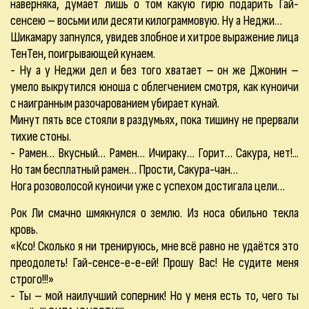
наверняка, думает лишь о том какую гирю подарить Гай-
сенсею – восьми или десяти килограммовую. Ну а Неджи…
Шикамару запнулся, увидев злобное и хитрое выражение лица
ТенТен, поигрывающей кунаем.
- Ну а у Неджи дел и без того хватает – он же Джонин –
умело выкрутился юноша с облегчением смотря, как куноичи
с наигранным разочарованием убирает кунай.
Минут пять все стояли в раздумьях, пока тишину не прервали
тихие стоны.
- Рамен… Вкусный… Рамен… Ичираку… Горит… Сакура, нет!...
Но там бесплатный рамен… Прости, Сакура-чан…
Нога розоволосой куноичи уже с успехом достигала цели…
Рок Ли смачно шмякнулся о землю. Из носа обильно текла
кровь.
«Ксо! Сколько я ни тренируюсь, мне всё равно не удаётся это
преодолеть! Гай-сенсе-е-е-ей! Прошу Вас! Не судите меня
строго!!!»
- Ты – мой наилучший соперник! Но у меня есть то, чего ты