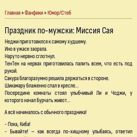
Главная
»
Фанфики
»
Юмор/Стеб
Праздник по-мужски: Миссия Сая
Неджи приготовился к самому худшему.
Ино в ужасе заорала.
Наруто нервно сглотнул.
ТенТен на нервах приготовилась палить всем, что есть под
рукой.
Сакура благоразумно решила держаться в стороне.
Шикамару блаженно спал в кресле…
Посередине комнаты стоял улыбчивый Ли и Чоджи, у
которого начал бурчать живот…
А всё начиналось с обычного праздника!
- Пока, Киба!
- Бывайте! – как всегда по-хищному улыбаясь, ответил