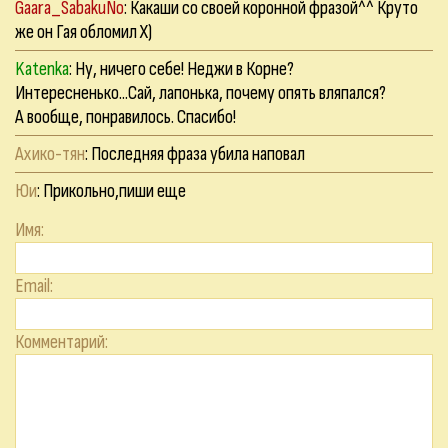
Gaara_SabakuNo
: Какаши со своей коронной фразой^^ Круто
же он Гая обломил Х)
Katenka
: Ну, ничего себе! Неджи в Корне?
Интересненько...Сай, лапонька, почему опять вляпался?
А вообще, понравилось. Спасибо!
Ахико-тян
: Последняя фраза убила наповал
Юи
: Прикольно,пиши еще
Имя:
Email:
Комментарий: