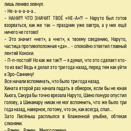
лишь лениво зевнул.
- Не-а-а-а-а-а…
- НАНИ?! ЧТО ЗНАЧИТ ТВОЁ «НЕ-А»?! – Наруто был готов
взорваться, как же так – праздник уже завтра, а у них ещё
ничего не готово!
- Это значит «нет», а «нет», к твоему сведению, Наруто,
частица противоположная «да»… - спокойно ответил главный
лентяй Конохи.
- П-п-постой! Но как же так?! – я думал, что это сделает кто-
то из вас! Ведь я делал это три года назад, перед тем как уйти
к Эро-Саннину!
Все начали вспоминать, что было три года назад.
Хината второй раз начала падать в обморок, если бы не юная
Хьюга, Сакура бы точно врезала Наруто, Шино понуро опустил
голову, а Шикамару никак не мог вспомнить, что же было три
года назад, наверное, потому, что он, как всегда, спал…
Зато Лисёныш расплылся в блаженной улыбке, обтекая
слюнями.
- Рамен… Рамен… Много рамена…