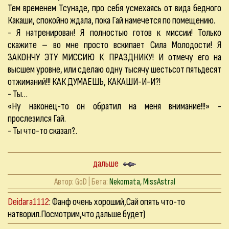
Тем временем Тсунаде, про себя усмехаясь от вида бедного
Какаши, спокойно ждала, пока Гай намечется по помещению.
- Я натренирован! Я полностью готов к миссии! Только
скажите – во мне просто вскипает Сила Молодости! Я
ЗАКОНЧУ ЭТУ МИССИЮ К ПРАЗДНИКУ! И отмечу его на
высшем уровне, или сделаю одну тысячу шестьсот пятьдесят
отжиманий!!! КАК ДУМАЕШЬ, КАКАШИ-И-И?!
- Ты…
«Ну наконец-то он обратил на меня внимание!!!» -
прослезился Гай.
- Ты что-то сказал?..
дальше
Автор:
GoD
| Бета:
Nekomata, MissAstral
Deidara1112
: Фанф очень хороший,Сай опять что-то
натворил.Посмотрим,что дальше будет)