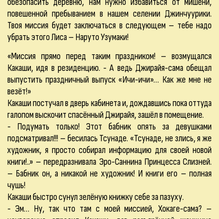
обезопасить деревню, нам нужно избавиться от мишени,
повешенной пребыванием в нашем селении Джинчуурики.
Твоя миссия будет заключаться в следующем – тебе надо
убрать этого Лиса – Наруто Узумаки!
«Миссия прямо перед таким праздником! – возмущался
Какаши, идя в резиденцию. - А ведь Джирайя-сама обещал
выпустить праздничный выпуск «Ичи-ичи»… Как же мне не
везёт!»
Какаши постучал в дверь кабинета и, дождавшись пока оттуда
галопом выскочит спасённый Джирайя, зашёл в помещение.
- Подумать только! Этот бабник опять за девушками
подсматривал!!! – бесилась Тсунаде. «Тсунаде, не злись, я же
художник, я просто собирал информацию для своей новой
книги!..» – передразнивала Эро-Саннина Принцесса Слизней.
– Бабник он, а никакой не художник! И книги его – полная
чушь!
Какаши быстро сунул зелёную книжку себе за пазуху.
- Эм… Ну, так что там с моей миссией, Хокаге-сама? –