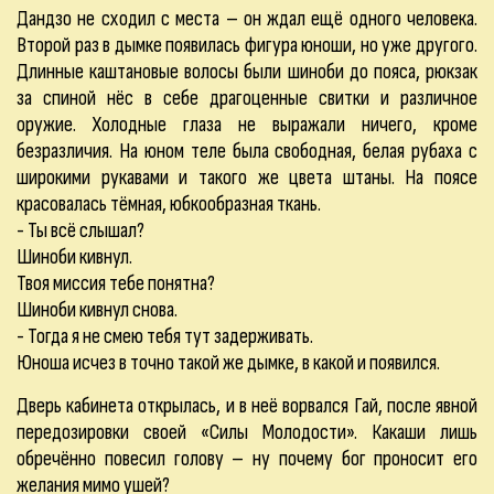
Дандзо не сходил с места – он ждал ещё одного человека.
Второй раз в дымке появилась фигура юноши, но уже другого.
Длинные каштановые волосы были шиноби до пояса, рюкзак
за спиной нёс в себе драгоценные свитки и различное
оружие. Холодные глаза не выражали ничего, кроме
безразличия. На юном теле была свободная, белая рубаха с
широкими рукавами и такого же цвета штаны. На поясе
красовалась тёмная, юбкообразная ткань.
- Ты всё слышал?
Шиноби кивнул.
Твоя миссия тебе понятна?
Шиноби кивнул снова.
- Тогда я не смею тебя тут задерживать.
Юноша исчез в точно такой же дымке, в какой и появился.
Дверь кабинета открылась, и в неё ворвался Гай, после явной
передозировки своей «Силы Молодости». Какаши лишь
обречённо повесил голову – ну почему бог проносит его
желания мимо ушей?