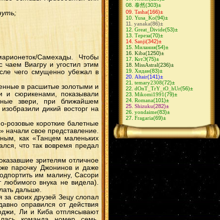
ХиданНии
(10)
泰然
(303)
±
ИтаДей
(10)
Tasha
(166)
±
нуть;
ОбиРин
(9)
Yusa_Ko
(94)
±
ГааХина
(9)
yanaka
(86)
±
СасоХина
(9)
Great_Divide
(53)
±
ЗецуДей
(9)
Тереза
(70)
±
ШиноКиба
(8)
Sanji
(342)
±
КибаШино
(8)
Милания
(54)
±
КакуХидан
(8)
Kiba
(1250)
±
СасуТен
(8)
марионеток/Самехады. Чтобы
КотЭ
(75)
±
СасуНеджи
(8)
 чаем Виагру и угостил этим
MissAstral
(236)
±
КакаСаку
(8)
Хидан
(83)
±
осле чего смущенно убежал в
КанкуСаку
(7)
Altair
(141)
±
КьюбиНару
(7)
temary2308
(72)
±
КанкуТен
(6)
ченные в расшитые золотыми и
dOnT_TrY_tO_hUr
(56)
±
АсуКуре
(6)
и и сюрикенами, показывали
Mikomi1991
(79)
±
СасуКарин
(6)
Romana
(101)
±
нные звери, при ближайшем
НеджиНару
(6)
Shizuku
(282)
±
СайНару
(6)
изобразили дикий восторг на
yondaime
(83)
±
ЛиСаку
(5)
Fragaria
(69)
±
НеджиЦуна
(5)
но-розовые короткие балетные
ЛиТен
(5)
и» начали свое представление.
СайХина
(5)
КакаШизу
(4)
иным, как «Танцем маленьких
ДейХина
(4)
ался, что так вовремя предал
ФугаМико
(4)
ХиданДей
(4)
показавшие зрителям отличное
НеджиИно
(4)
КанкуМацу
(4)
к же парочку Джонинов и даже
ИтаХана
(4)
подпортить им малину, Сасори
ИтаКиса
(3)
 любимого внука не видела).
ДейСасо
(3)
лать дальше.
ОроАнко
(3)
ХаятеЮгао
(3)
 за своих друзей Зецу слопал
КанкуТема
(3)
давно оправился от действия
Наруто/Хината
(2)
Чоджи, Ли и Киба отплясывают
КанкуХанаби
(2)
алась команда номер семь,
ШиноИно
(2)