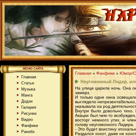
МЕНЮ САЙТА
Главная
»
Фанфики
»
Юмор/С
Главная
Неугомонный Лидер, ил
Статьи
На улице царила ночь. Она о
Музыка
замерз.
Манга
И только одни окна освещали
Додзи
выглядело непрезентабельно,
указывала на род деятельност
Галерея
Внутри было довольно тихо.
Рисунки
Акацки был чем-то возбужден
Видео
восторг немного утих, и чл
голову неугомонного Лидера.
Фанфики
- Это будет воистину эпохаль
Ранобэ
Раздался хохот, даже не хохо