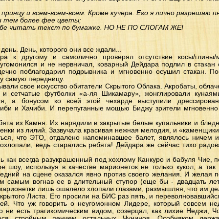
принцу и всем-всем-всем. Кроме кучера. Его я лично разрешаю п
и тем более фее цветы;
тебе читать текст по бумажке. НО НЕ ПО СЛОГАМ ЖЕ!
ень. День, которого они все ждали...
ра к другому и самолично проверял отсутствие косы/глины/
угомонился и не нервничал, коварный Дейдара подлил в стакан с
дечно поблагодарил подрывника и мгновенно осушил стакан. П
ту самую передницу.
вали свое искусство обитатели Скрытого Облака. Акробаты, обла
 и сетчатые футболки «а-ля Шикамару», жонглировали кунаям
ия, а бонусом ко всей этой чехарде выступили дрессирова
иби и Хачиби. И перепуганные мощью Биджу зрители мгновенно 
бята из Камня. Их нарядили в закрытые белые купальники и блед
венки из лилий. Зазвучала красивая нежная мелодия, и «каменщик
ться, что ЭТО, отдалено напоминавшее балет, являлось ничем 
охлопали, ведь старались ребята! Дейдара же сейчас тихо радов
ь как всегда разукрашенный под хохлому Канкуро и бабуля Чие, 
е шоу, используя в качестве марионеток не только кукол, а та
ледний на сцене оказался явно против своего желания. И желая 
ем самым вогнав ее в длительный ступор (еще бы - двадцать лет
арионетки лишь ошалело хлопали глазами, размышляя, что им де
крытого Листа. Его просили на БИС раз пять, и переволновавшийся
лей. Что уж говорить о неугомонном Лидере, который совсем не
о ни есть трагикомическим видом, созерцал, как лихие Неджи, 
уюся стройным пением остальных Чунинов. Особняком держ