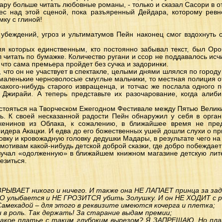
мару больше читать любовные романы, - только и сказал Сасори в от
вес над этой сценой, пока разъяренный Дейдара, которому ревн
мку с глиной!
, убеждений, угроз и ультиматумов Пейн наконец смог вздохнуть 
мя которых единственным, кто постоянно забывал текст, был Оро
 читать по бумажке. Количество ругани и ссор не поддавалось ис
 что сама премьера пройдет без сучка и задоринки.
 что он не участвует в спектакле, целыми днями шлялся по городу 
 маленькие черноволосые смуглые мальчики, то местная полиция о
 какого-нибудь старого извращенца, и тотчас же послала одного 
х Джирайи. А теперь представьте их разочарование, когда алиб
стояться на Творческом Ежегодном Фестивале между Пятью Велики
ь. К своей несказанной радости Пейн обнаружил у себя в орган
кенинов из Облака, к сожалению, в ближайшее время не пред
идера Акацки. И едва до его божественных ушей дошли слухи о 
вку и кровожадную головку дедушки Мадары, в результате чего на 
 мотивам какой-нибудь детской доброй сказки, где добро побеждает
зучал «одолженную» в ближайшем книжном магазине детскую лите
езиться.
ЗРЫВАЕТ никого и ничего. И также она НЕ ЛАПАЕТ принца за задниц
улыбается и НЕ ГРОЗИТСЯ убить Золушку. И он НЕ ХОДИТ с ро
Самехадой – для этого в реквизите имеются кочерга и плетка;
 в роль. Так держать! За старание выдам премии;
такое платье с таким глубоким вырезом? Я ЗАПРЕЩАЮ. Но пла