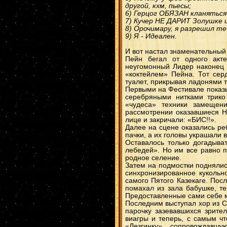
другой, кхм, пьесы;
6) Герцог ОБЯЗАН кланяться 
7) Кучер НЕ ДАРИТ Золушке 
8) Орочимару, я разрешил 
9) Я - Идеален.
И вот настал знаменательный д
Пейн бегал от одного акте
неугомонный Лидер наконец 
«коктейлем» Пейна. Тот сер
туалет, прикрывая ладонями 
Первыми на Фестивале показы
серебряными нитками трико
«чудеса» техники замещен
рассмотрении оказавшиеся Н
лице и закричали: «БИС!!».
Далее на сцене оказались ре
пачки, а их головы украшали 
Оставалось только догадыва
лебедей». Но им все равно п
родное селение.
Затем на подмостки поднялис
синхронизированное кукольно
самого Пятого Казекаге. Пос
помахал из зала бабушке, т
Предоставленные сами себе м
Последним выступал хор из С
парочку зазевавшихся зрите
виагры и теперь, с самым чт
«Лезгинку», сопровождавш