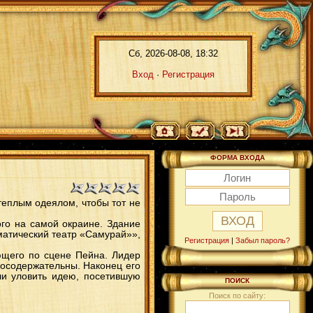
Сб, 2026-08-08, 18:32
Вход
·
Регистрация
ФОРМА ВХОДА
теплым одеялом, чтобы тот не
ого на самой окраине. Здание
матический театр «Самурай»»,
Регистрация
|
Забыл пароль?
ющего по сцене Пейна. Лидер
лосодержательны. Наконец его
ли уловить идею, посетившую
ПОИСК
Поиск по сайту: