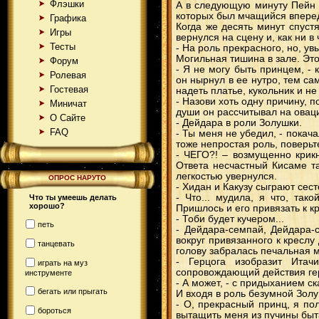
Флэшки
А в следующую минуту Пейн 
которых был мчащийся вперед
Графика
Когда же десять минут спуст
Игры
вернулся на сцену и, как ни в
Тесты
- На роль прекрасного, но, у
Могильная тишина в зале. Это
Форум
- Я не могу быть принцем, -
Ролевая
он нырнул в ее нутро, тем са
Гостевая
надеть платье, кукольник и н
- Назови хоть одну причину, 
Миничат
души он рассчитывал на оваци
О Сайте
- Дейдара в роли Золушки.
FAQ
- Ты меня не убедил, - покач
тоже непростая роль, поверьте
- ЧЕГО?! – возмущенно крикн
Ответа несчастный Кисаме та
легкостью увернулся.
ОПРОС НАРУТО
- Хидан и Какузу сыграют сест
- Что... мудила, я что, так
Что ты умеешь делать
хорошо?
Пришлось и его привязать к к
- Тоби будет кучером...
петь
- Дейдара-семпай, Дейдара-
вокруг привязанного к креслу
танцевать
голову забралась печальная мы
- Герцога изобразит Итач
играть на муз
сопровождающий действия ге
инструменте
- А может, - с придыханием с
бегать или прыгать
И входя в роль безумной Золу
- О, прекрасный принц, я по
бороться
вытащить меня из пучины быта