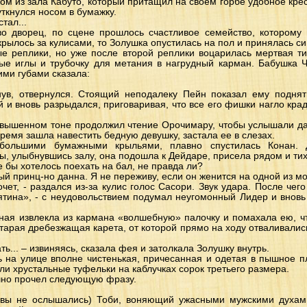
м из зала Кабуто, который притащил на своем горбе удобное крес
ткнулся носом в бумажку.
тал...
во дворец, по сцене прошлось счастливое семейство, котором
крылось за кулисами, то Золушка опустилась на пол и принялась с
е реплики, но уже после второй реплики воцарилась мертвая т
ые иглы и трубочку для метания в нагрудный карман. Бабушка Ч
ими губами сказала:
ув, отвернулся. Стоящий неподалеку Пейн показал ему подня
 и вновь разрыдался, приговаривая, что все его фишки нагло крад
повышенном тоне продолжил чтение Орочимару, чтобы услышали даж
 время зашла навестить бедную девушку, застала ее в слезах.
большими бумажными крыльями, плавно спустилась Конан. 
ы, улыбнувшись залу, она подошла к Дейдаре, присела рядом и ти
бе бы хотелось поехать на бал, не правда ли?
ый принц-но данна. Я не переживу, если он женится на одной из мо
очет, - раздался из-за кулис голос Сасори. Звук удара. После че
ятина», - с неудовольствием подумал неугомонный Лидер и внов
тная извлекла из кармана «волшебную» палочку и помахала ею, чт
старая дребезжащая карета, от которой прямо на ходу отваливалис
ать... – извиняясь, сказала фея и затолкала Золушку внутрь.
 на улице вполне чистенькая, причесанная и одетая в пышное п
яли хрустальные туфельки на каблучках сорок третьего размера.
шно прочел следующую фразу.
, вы не ослышались) Тоби, воняющий ужасными мужскими духа