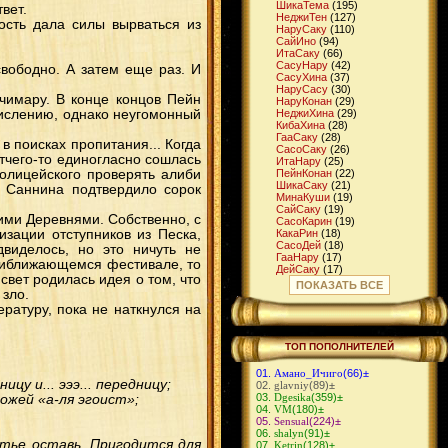
ШикаТема
(195)
вет.
НеджиТен
(127)
ость дала силы вырваться из
НаруСаку
(110)
СайИно
(94)
ИтaСаку
(66)
СасуНару
(42)
свободно. А затем еще раз. И
СасуХина
(37)
НаруСасу
(30)
чимару. В конце концов Пейн
НаруКонан
(29)
числению, однако неугомонный
НеджиХина
(29)
КибаХина
(28)
ГааСаку
(28)
в поисках пропитания... Когда
СасоСаку
(26)
тчего-то единогласно сошлась
ИтаНару
(25)
полицейского проверять алиби
ПейнКонан
(22)
ШикаСаку
(21)
и Саннина подтвердило сорок
МинаКуши
(19)
СайСаку
(19)
ми Деревнями. Собственно, с
СасоКарин
(19)
изации отступников из Песка,
КакаРин
(18)
СасоДей
(18)
виделось, но это ничуть не
ГааНару
(17)
приближающемся фестивале, то
ДейСаку
(17)
свет родилась идея о том, что
ГааМацу
(16)
ПОКАЗАТЬ ВСЕ
 зло.
ШикаИно
(16)
ДжираЦуна
(15)
ратуру, пока не наткнулся на
КибаТен
(14)
ЧоджиИно
(14)
СуйКарин
(14)
ТОП ПОПОЛНИТЕЛЕЙ
КибаНару
(13)
ИтаТен
(13)
Амано_Ичиго
(66)
±
ИтаСасу
(12)
у и... эээ... передницу;
glavniy
(89)
±
НеджиСаку
(12)
Dgesika
(359)
±
жей «а-ля эгоист»;
ГенмаИно
(11)
VM
(180)
±
ДейИно
(11)
Sensual
(224)
±
МадаСаку
(11)
shalyn
(91)
±
СасуИно
(10)
тье оставь. Пригодится для
Ketrin
(128)
±