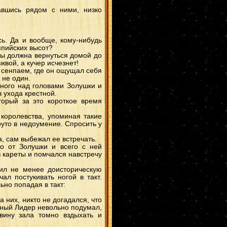
авшись рядом с ними, низко
ь. Да и вообще, кому-нибудь
мпийских высот?
 ты должна вернуться домой до
квой, а кучер исчезнет!
м сенпаем, где он ощущал себя
 не один.
много над головами Золушки и
 ухода крестной.
торый за это короткое время
королевства, упоминая такие
уто в недоумение. Спросить у
а, сам выбежал ее встречать.
о от Золушки и всего с ней
з кареты и помчался навстречу
ил не менее доисторическую
ал постукивать ногой в такт.
но попадая в такт:
 них, никто не догадался, что
нный Лидер невольно подумал,
вину зала томно вздыхать и