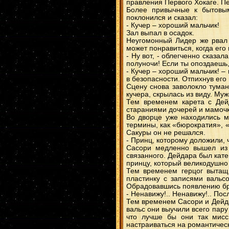
правления Первого Хокаге. Пе
Более привычные к бытовым
поклонился и сказал:
- Кучер – хороший мальчик!
Зал выпал в осадок.
Неугомонный Лидер же рвал 
может понравиться, когда ег
- Ну вот, - облегченно сказа
полуночи! Если ты опоздаешь, 
- Кучер – хороший мальчик! –
в безопасности. Отпихнув его 
Сцену снова заволокло туман
кучера, скрылась из виду. Му
Тем временем карета с Дейд
стараниями дочерей и мамоч
Во дворце уже находились м
термины, как «бюрократия», 
Сакуры он не решался.
- Принц, которому доложили, 
Сасори медленно вышел из 
связанного. Дейдара был кате
принцу, который великодушно 
Тем временем герцог вытащ
пластинку с записями вальсо
Обрадовавшись появлению бра
- Ненавижу!.. Ненавижу!.. Пос
Тем временем Сасори и Дейдар
вальс они выучили всего пар
что лучше бы они так мисс
настраиваться на романтичес