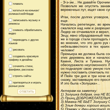
- Э-э-эм... Не давайте Орочи
плавать
Позвольте же опустить зана
веревочных пут, ищет свою су
кататься на коньках/
роликах/скейтборде
Итак, после долгих уговоров
записывать музыку и
еще.
ремиксы
Начались репетиции, во вре
сжалился над ним и разрешил
снимать обрабатывать
Лидер не отчаивался и верил,
видео
Зецу, явно обрадованный тем,
же в городе стали пропадать
переводить с других
во мнении, что это дело рук
языков
небезызвестного в тех края
рисовать
человек!
Премьера же должна была со
создавать красивую
этих деревень все и началос
графику и дизайны
Камня, Листа и Тумана. Ну
обескуражило неугомонного Л
сочинять стихи,
он поднапряг свою умную голо
фанфики, рассказы
нужно поставить спектакль по
И Пейн три дня и три ночи и
строить сайты
сказку, заставившую его просл
притворяться и играть
И это была «Золушка»...
разные роли
Актерам на заметку:
1) Золушка добрая, она НЕ В
2) Принц ДОБРОЖЕЛАТЕЛЬНО 
3) Мачеха НЕ БЬЕТ Золушку 
4) Злые дочери хорошо вошли
5) Почему у феи-крестной 