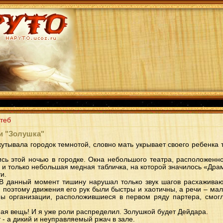
теб
и "Золушка"
кутывала городок темнотой, словно мать укрывает своего ребенка 
сь этой ночью в городке. Окна небольшого театра, расположенн
 и только небольшая медная табличка, на которой значилось «Дра
и.
 В данный момент тишину нарушал только звук шагов расхажива
, поэтому движения его рук были быстры и хаотичны, а речи – ма
ены организации, расположившиеся в первом ряду партера, смог
ная вещь! И я уже роли распределил. Золушкой будет Дейдара.
т - а дикий и неуправляемый ржач в зале.