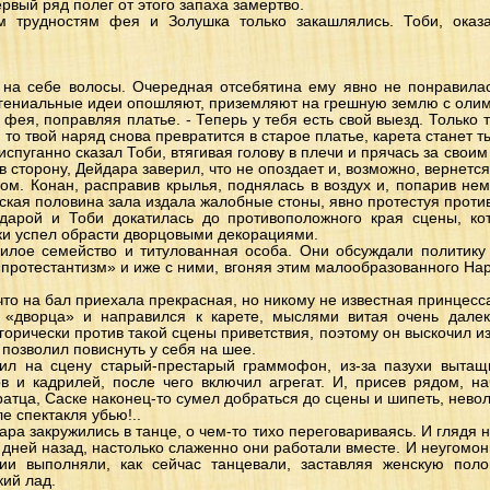
рвый ряд полег от этого запаха замертво.
 трудностям фея и Золушка только закашлялись. Тоби, оказ
на себе волосы. Очередная отсебятина ему явно не понравилас
о гениальные идеи опошляют, приземляют на грешную землю с оли
ла фея, поправляя платье. - Теперь у тебя есть свой выезд. Только
то твой наряд снова превратится в старое платье, карета станет ты
 испуганно сказал Тоби, втягивая голову в плечи и прячась за свои
в сторону, Дейдара заверил, что не опоздает и, возможно, вернется
ом. Конан, расправив крылья, поднялась в воздух и, попарив не
жская половина зала издала жалобные стоны, явно протестуя против
арой и Тоби докатилась до противоположного края сцены, ко
ки успел обрасти дворцовыми декорациями.
илое семейство и титулованная особа. Они обсуждали политику 
«протестантизм» и иже с ними, вгоняя этим малообразованного Нар
что на бал приехала прекрасная, но никому не известная принцесс
«дворца» и направился к карете, мыслями витая очень далек
горически против такой сцены приветствия, поэтому он выскочил и
позволил повиснуть у себя на шее.
ил на сцену старый-престарый граммофон, из-за пазухи вытащ
в и кадрилей, после чего включил агрегат. И, присев рядом, нач
тца, Саске наконец-то сумел добраться до сцены и шипеть, неволь
ле спектакля убью!..
а закружились в танце, о чем-то тихо переговариваясь. И глядя на
у дней назад, настолько слаженно они работали вместе. И неугомо
ии выполняли, как сейчас танцевали, заставляя женскую поло
кий лад.