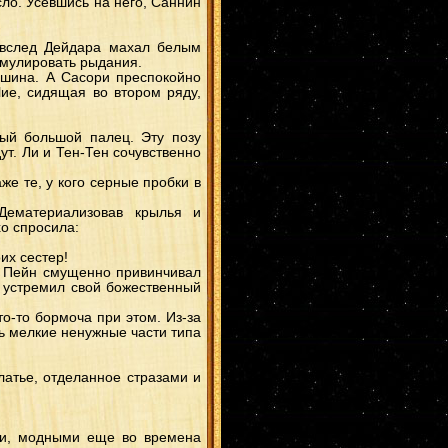
ло. Усевшись на него, Саннин
ШикаКуре
(1)
Хидан/Сакура
(1)
СайТема
(1)
Суйгецу/Сакура
(1)
у вслед Дейдара махал белым
Идзуна
(1)
имулировать рыдания.
ТобиИта
(1)
ДейТоби
(1)
ишина. А Сасори преспокойно
МинаЦуна
(1)
ие, сидящая во втором ряду,
ГааНеджи
(1)
Эбису
(1)
НейджиНару
(1)
сай
(1)
тый большой палец. Эту позу
ИноИно
(1)
ут. Ли и Тен-Тен сочувственно
ангел
(1)
Суйгецу/Ино
(1)
е те, у кого серные пробки в
ТемаХина
(1)
Саске
(1)
дейдара
(1)
Дематериализовав крылья и
КисаИно
(1)
хо спросила:
ГенмаАнко
(1)
ДжууЗецу
(1)
ИтаОро
(1)
их сестер!
Минато/Ино
(1)
го Пейн смущенно привинчивал
НеджиТем
(1)
ь устремил свой божественный
ЯмаСаку
(1)
Тентен
(1)
КакаСасу
(1)
о-то бормоча при этом. Из-за
Шикамару
(1)
ь мелкие ненужные части типа
КанкуХина
(1)
НаруТема
(1)
Юки
(1)
ХаятеГенма
(1)
латье, отделанное стразами и
Шино
(1)
ми, модными еще во времена