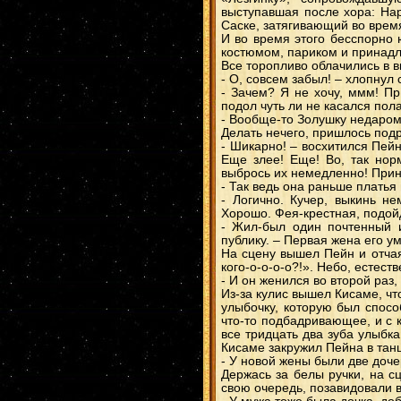
выступавшая после хора: На
Саске, затягивающий во врем
И во время этого бесспорно 
костюмом, париком и принад
Все торопливо облачились в 
- О, совсем забыл! – хлопнул
- Зачем? Я не хочу, ммм! Пр
подол чуть ли не касался пола
- Вообще-то Золушку недаром 
Делать нечего, пришлось под
- Шикарно! – восхитился Пейн
Еще злее! Еще! Во, так норм
выбрось их немедленно! Принц
- Так ведь она раньше платья
- Логично. Кучер, выкинь н
Хорошо. Фея-крестная, подойд
- Жил-был один почтенный и
публику. – Первая жена его у
На сцену вышел Пейн и отчая
кого-о-о-о-о?!». Небо, естест
- И он женился во второй раз
Из-за кулис вышел Кисаме, ч
улыбочку, которую был спосо
что-то подбадривающее, и с 
все тридцать два зуба улыбк
Кисаме закружил Пейна в танц
- У новой жены были две доче
Держась за белы ручки, на с
свою очередь, позавидовали 