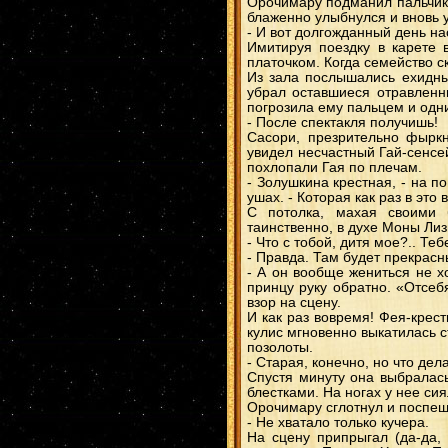
Орочимару подманил пальчико
блаженно улыбнулся и вновь у
- И вот долгожданный день нас
Имитируя поездку в карете 
платочком. Когда семейство с
Из зала послышались ехидны
убрал оставшиеся отравленн
погрозила ему пальцем и одн
- После спектакля получишь!
Сасори, презрительно фыркн
увидел несчастный Гай-сенсей
похлопали Гая по плечам.
- Золушкина крестная, - на 
ушах. - Которая как раз в это
С потолка, махая своими 
таинственно, в духе Моны Лиз
- Что с тобой, дитя мое?.. Те
- Правда. Там будет прекрасн
- А он вообще жениться не х
принцу руку обратно. «Отсеб
взор на сцену.
И как раз вовремя! Фея-крес
кулис мгновенно выкатилась 
позолоты.
- Старая, конечно, но что дел
Спустя минуту она выбралась
блестками. На ногах у нее си
Орочимару сглотнул и поспе
- Не хватало только кучера.
На сцену припрыгал (да-да