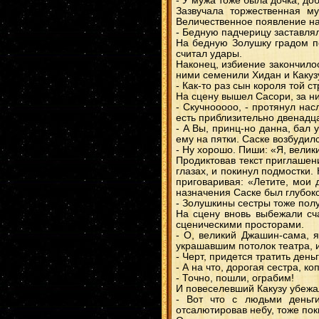
- У мужа тоже была дочка, до
Зазвучала торжественная м
Величественное появление на
- Бедную падчерицу заставля
На бедную Золушку градом по
считал удары.
Наконец, избиение закончилос
ними семенили Хидан и Какуз
- Как-то раз сын короля той 
На сцену вышел Сасори, за н
- Скучнооооо, - протянул нас
есть приблизительно двенадц
- А Вы, принц-но данна, бал у
ему на пятки. Саске возбудил
- Ну хорошо. Пиши: «Я, велик
Продиктовав текст приглашени
глазах, и покинул подмостки.
приговаривая: «Летите, мои 
назначения Саске был глубок
- Золушкины сестры тоже пол
На сцену вновь выбежали сч
сценическими просторами.
- О, великий Джашин-сама, я
украшавшим потолок театра, и
- Черт, придется тратить день
- А на что, дорогая сестра, к
- Точно, пошли, ограбим!
И повеселевший Какузу убежал
- Вот что с людьми деньги
отсалютировав небу, тоже пок