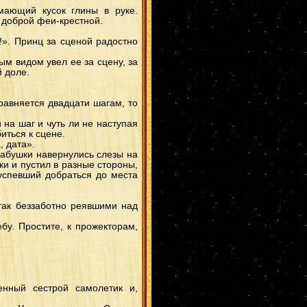
ГааТема
(1)
мающий кусок глины в руке.
ХиданТен
(1)
 доброй феи-крестной.
Хаяте
(1)
КабуСаку
(1)
ЧоджиШино
(1)
!». Принц за сценой радостно
ХидаХина
(1)
ЧоуИно
(1)
ым видом увел ее за сцену, за
ХиданНару
(1)
ОроПейн
(1)
 доле.
НаруЦуна
(1)
ИноСаку
(1)
Ирука
(1)
 равняется двадцати шагам, то
Итачи/Ино
(1)
ГааКарин
(1)
Наруто и Хината
(1)
и на шаг и чуть ли не наступая
СосоДей
(1)
иться к сцене.
Тоби
(1)
, дата».
Неджи/Тен
(1)
СасуЦуна
(1)
 бабушки навернулись слезы на
НаруНеджи
(1)
ки и пустил в разные стороны,
КисаСаку
(1)
 успевший добраться до места
КибаИно
(1)
ХиданТема
(1)
Саске/Самуи
(1)
НаруТен
(1)
так беззаботно реявшими над
ЗабуХаку
(1)
КанкуХана
(1)
бу. Простите, к прожекторам,
СуйгКарин
(1)
Минато/Кушина
(1)
ДжираКабу
(1)
Тендзо (Ямато)
(1)
КисаИта
(1)
Акамару
(1)
КисаХина
(1)
ДейТема
(1)
енный сестрой самолетик и,
Мадара/Самуи
(1)
Наваки
(1)