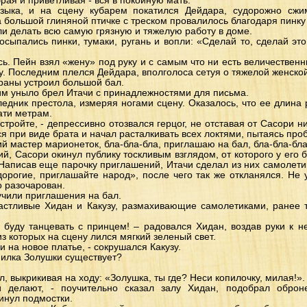
брая и приветливая - вся в покойную мать.
узыка, и на сцену кубарем покатился Дейдара, судорожно сжи
 большой глиняной птичке с треском провалилось благодаря пинку
ли делать всю самую грязную и тяжелую работу в доме.
сыпались пинки, тумаки, ругань и вопли: «Сделай то, сделай это
ь. Пейн взял «жену» под руку и с самым что ни есть величественн
у. Последним плелся Дейдара, вполголоса сетуя о тяжелой женской
страны устроил большой бал.
им уныло брел Итачи с принадлежностями для письма.
ледник престола, измеряя ногами сцену. Оказалось, что ее длина
ати метрам.
стройте, - депрессивно отозвался герцог, не отставая от Сасори н
ся при виде брата и начал расталкивать всех локтями, пытаясь проб
ий мастер марионеток, бла-бла-бла, приглашаю на бал, бла-бла-бла
й, Сасори окинул публику тоскливым взглядом, от которого у его
 Написав еще парочку приглашений, Итачи сделал из них самолети
дорогие, приглашайте народ», после чего так же откланялся. Не
о разочарован.
учили приглашения на бал.
астливые Хидан и Какузу, размахивающие самолетиками, ранее 
 буду танцевать с принцем! – радовался Хидан, воздав руки к не
з которых на сцену лился мягкий зеленый свет.
ги на новое платье, - сокрушался Какузу.
опилка Золушки существует?
, выкрикивая на ходу: «Золушка, ты где? Неси копилочку, милая!».
 делают, - поучительно сказал залу Хидан, подобрал оброн
инул подмостки.