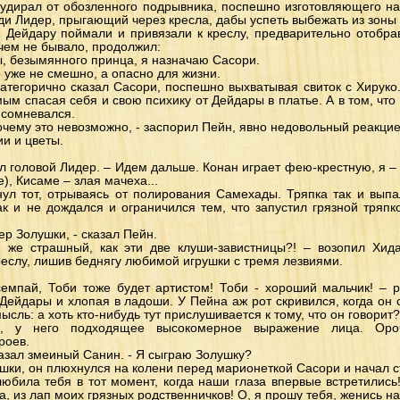
удирал от обозленного подрывника, поспешно изготовляющего на
и Лидер, прыгающий через кресла, дабы успеть выбежать из зоны 
я Дейдару поймали и привязали к креслу, предварительно отобрав
 чем не бывало, продолжил:
вы, безымянного принца, я назначаю Сасори.
 уже не смешно, а опасно для жизни.
 категорично сказал Сасори, поспешно выхватывая свиток с Хируко
мым спасая себя и свою психику от Дейдары в платье. А в том, что
е сомневался.
почему это невозможно, - заспорил Пейн, явно недовольный реакцие
и и цветы.
ал головой Лидер. – Идем дальше. Конан играет фею-крестную, я –
), Кисаме – злая мачеха...
ул тот, отрываясь от полирования Самехады. Тряпка так и выпа
к и не дождался и ограничился тем, что запустил грязной тряпко
ер Золушки, - сказал Пейн.
ой же страшный, как эти две клуши-завистницы?! – возопил Хид
реслу, лишив беднягу любимой игрушки с тремя лезвиями.
семпай, Тоби тоже будет артистом! Тоби - хороший мальчик! – р
 Дейдары и хлопая в ладоши. У Пейна аж рот скривился, когда он 
сль: а хоть кто-нибудь тут прислушивается к тому, что он говорит?
и, у него подходящее высокомерное выражение лица. Ороч
роев.
казал змеиный Санин. - Я сыграю Золушку?
шки, он плюхнулся на колени перед марионеткой Сасори и начал с
любила тебя в тот момент, когда наши глаза впервые встретились
, из лап моих грязных родственничков! О, я прошу тебя, женись на