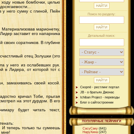
 ходу новые бомбочки, целью
досягаемости...
 у него сумку с глиной, Пейн
Поиск по разделу:
. Материализовав марионетку,
 Лидер заставит его напарника
Детальный поиск:
й своих соратников. В глубине
 счастливый отец Золушки (это
ла у него из ослабевших рук.
й в Лидера, от которой тот с
ан, замахиваясь своей косой.
Скорпё - рестлинг портал
JB - о братьях Джонас
адостно кричал Тоби, прыгая
Ichiban Project - переводы
смотрел на этот дурдом. В его
Блог о сайтостроении
имару будет читать текст,
ПОПУЛЯРНЫЕ ПЕЙРИНГИ
тенать:
! И теперь только ты сумеешь
СасуСаку
(641)
 мне!
НаруХина
(247)