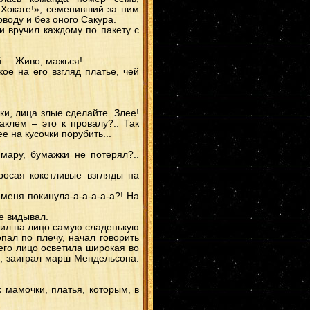
Дейдaра
(2)
Хокаге!», семенивший за ним
Хидан
(2)
воду и без оного Сакура.
Ямато
(2)
и вручил каждому по пакету с
ШикаШихо
(2)
ДейИта
(2)
КабуОро
(2)
КимиТаю
(2)
. – Живо, мажься!
КанкуСари
(2)
ое на его взгляд платье, чей
ХашиМада
(2)
Какаши
(2)
ОроХина
(2)
КакаАнко
(2)
МадаКонан
(2)
ки, лица злые сделайте. Злее!
ОроСасу
(2)
аклем – это к провалу?.. Так
СасоКонан
(2)
ШикаХина
(2)
е на кусочки порубить...
ДанЦуна
(2)
итасаку
(2)
мару, бумажки не потерял?..
НеджиСасу
(2)
Канкуро
(2)
КанкуИно
(2)
росая кокетливые взгляды на
КисаТема
(2)
ГенмаЮгао
(2)
меня покинула-а-а-а-а-а?! На
ГааЛи
(2)
Моеги
(1)
Генма
(1)
е видывал.
ИтаХина
(1)
сил на лицо самую сладенькую
СасуМито
(1)
пал по плечу, начал говорить
СайХана
(1)
его лицо осветила широкая во
КабуГурен
(1)
ИтаКонан
(1)
я, заиграл марш Мендельсона.
Киба/Хина
(1)
ГааИно
(1)
.
ОроКими
(1)
 мамочки, платья, которым, в
Асума
(1)
ПейнДей
(1)
КибаСаку
(1)