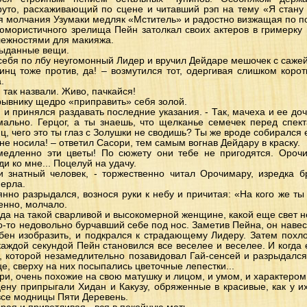
руто, расхаживающий по сцене и читавший рэп на тему «Я стану 
я молчания Узумаки медляк «Мститель» и радостно визжащая по по
юмористичного зрелища Пейн затолкал своих актеров в гримерку 
лежностями для макияжа.
выданные вещи.
 себя по лбу неугомонный Лидер и вручил Дейдаре мешочек с сажей
инц тоже против, да! – возмутился тот, одергивая слишком коротк
.
так назвали. Живо, пачкайся!
рывнику щедро «приправить» себя золой.
 и принялся раздавать последние указания. - Так, мачеха и ее доч
ально. Герцог, а ты знаешь, что щелканье семечек перед спект
, чего это ты глаз с Золушки не сводишь? Ты же вроде собирался е
 не носила! – ответил Сасори, тем самым вогнав Дейдару в краску.
емедленно эти цветы! По сюжету они тебе не пригодятся. Орочи
и ко мне... Поцелуй на удачу.
 знатный человек, - торжественно читал Орочимару, изредка б
мерла.
нно разрыдался, вознося руки к небу и причитая: «На кого же ты 
венно, молчало.
, да на такой сварливой и высокомерной женщине, какой еще свет н
то-то недовольно бурчавший себе под нос. Заметив Пейна, он наве
бен изобразить, и подкрался к страдающему Лидеру. Затем похло
каждой секундой Пейн становился все веселее и веселее. И когда 
а, которой незамедлительно позавидовал Гай-сенсей и разрыдалс
е, сверху на них посыпались цветочные лепестки...
ри, очень похожие на свою матушку и лицом, и умом, и характером
цену припрыгали Хидан и Какузу, обряженные в красивые, как у их
все модницы Пяти Деревень.