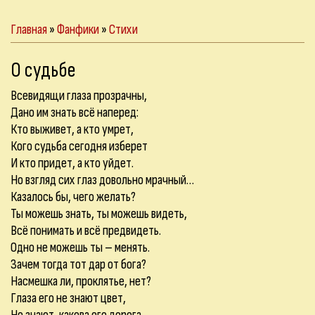
Главная
»
Фанфики
»
Стихи
О судьбе
Всевидящи глаза прозрачны,
Дано им знать всё наперед:
Кто выживет, а кто умрет,
Кого судьба сегодня изберет
И кто придет, а кто уйдет.
Но взгляд сих глаз довольно мрачный…
Казалось бы, чего желать?
Ты можешь знать, ты можешь видеть,
Всё понимать и всё предвидеть.
Одно не можешь ты – менять.
Зачем тогда тот дар от бога?
Насмешка ли, проклятье, нет?
Глаза его не знают цвет,