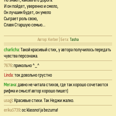
Но знают, какова его дорога.
И он пойдет, уверенно и смело,
Он лучшим будет, он умело
Сыграет роль свою,
Славя Старшую семью…
Автор:
Kerber
| Бета:
Tasha
charlicha
: Такой красивый стих, у автора получилось передать
чувства персонажа.
7676
: прикольно ^_^
Linda
: ток довольно грустно
Мегана
: давно не читала стихов, где так хорошо сочетаются
рифма и смысл! автор хорошо пишет)
usagi
: Красивые стихи. Так Неджи жалко.
erika5739
: oc klassno! ja bezuma!