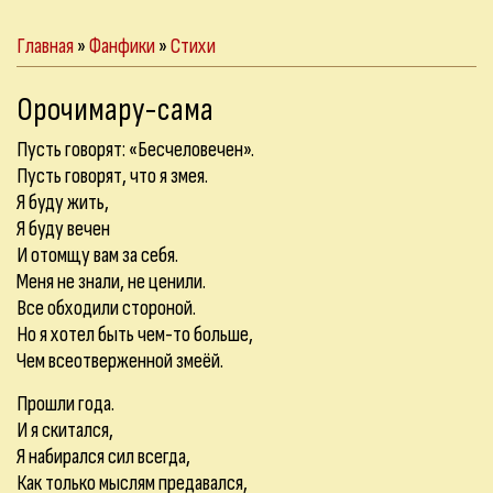
Главная
»
Фанфики
»
Стихи
Орочимару-сама
Пусть говорят: «Бесчеловечен».
Пусть говорят, что я змея.
Я буду жить,
Я буду вечен
И отомщу вам за себя.
Меня не знали, не ценили.
Все обходили стороной.
Но я хотел быть чем-то больше,
Чем всеотверженной змеёй.
Прошли года.
И я скитался,
Я набирался сил всегда,
Как только мыслям предавался,