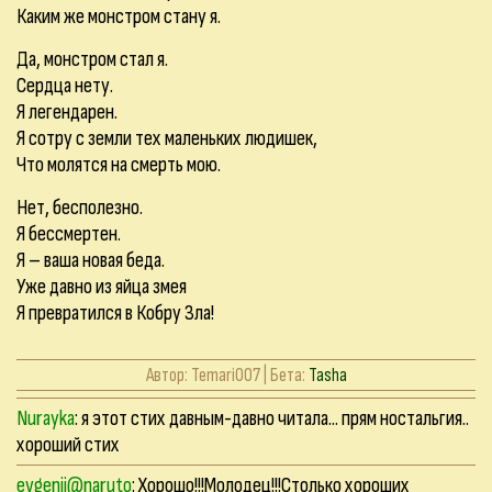
Каким же монстром стану я.
Да, монстром стал я.
Сердца нету.
Я легендарен.
Я сотру с земли тех маленьких людишек,
Что молятся на смерть мою.
Нет, бесполезно.
Я бессмертен.
Я – ваша новая беда.
Уже давно из яйца змея
Я превратился в Кобру Зла!
Автор:
Temari007
| Бета:
Tasha
Nurayka
: я этот стих давным-давно читала... прям ностальгия..
хороший стих
evgenii@naruto
: Хорошо!!!Молодец!!!Столько хороших