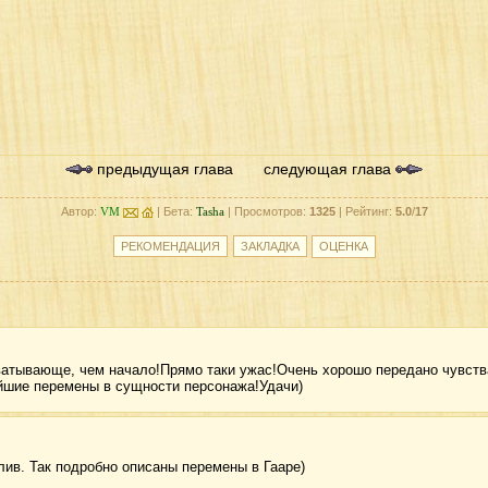
предыдущая глава
следующая глава
Автор:
VM
| Бета:
Tasha
| Просмотров:
1325
| Рейтинг:
5.0
/
17
хватывающе, чем начало!Прямо таки ужас!Очень хорошо передано чувства
йшие перемены в сущности персонажа!Удачи)
лив. Так подробно описаны перемены в Гааре)