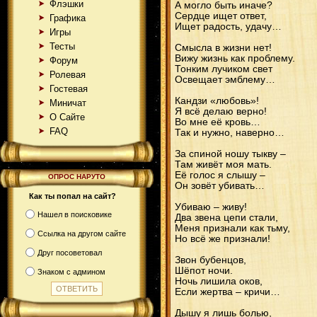
Флэшки
А могло быть иначе?
Сердце ищет ответ,
Графика
Ищет радость, удачу…
Игры
Тесты
Смысла в жизни нет!
Вижу жизнь как проблему.
Форум
Тонким лучиком свет
Ролевая
Освещает эмблему…
Гостевая
Кандзи «любовь»!
Миничат
Я всё делаю верно!
О Сайте
Во мне её кровь…
FAQ
Так и нужно, наверно…
За спиной ношу тыкву –
Там живёт моя мать.
Её голос я слышу –
ОПРОС НАРУТО
Он зовёт убивать…
Как ты попал на сайт?
Убиваю – живу!
Нашел в поисковике
Два звена цепи стали,
Меня признали как тьму,
Ссылка на другом сайте
Но всё же признали!
Друг посоветовал
Звон бубенцов,
Шёпот ночи.
Знаком с админом
Ночь лишила оков,
Если жертва – кричи…
Дышу я лишь болью,