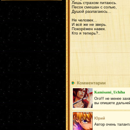
Лишь страхом питаюсь.
Песок смешан с солью,
Душой разлагаюсь…
Не человек…
И всё же не зверь.
Покорёжен навек.
Кто я теперь?..
Комментарии
Kamisami_Uchiha
Ого!!! не менее за
вы опишете дальне
Юрий
Автор очень талант