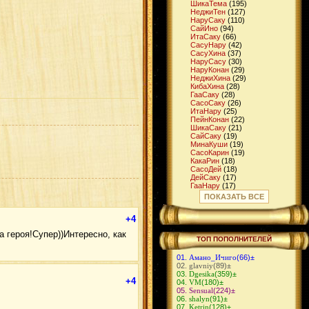
ШикаТема
(195)
НеджиТен
(127)
НаруСаку
(110)
СайИно
(94)
ИтaСаку
(66)
СасуНару
(42)
СасуХина
(37)
НаруСасу
(30)
НаруКонан
(29)
НеджиХина
(29)
КибаХина
(28)
ГааСаку
(28)
СасоСаку
(26)
ИтаНару
(25)
ПейнКонан
(22)
ШикаСаку
(21)
СайСаку
(19)
МинаКуши
(19)
СасоКарин
(19)
КакаРин
(18)
СасоДей
(18)
ДейСаку
(17)
ГааНару
(17)
ГааМацу
(16)
ПОКАЗАТЬ ВСЕ
ШикаИно
(16)
ДжираЦуна
(15)
+4
КибаТен
(14)
ЧоджиИно
(14)
 героя!Супер))Интересно, как
СуйКарин
(14)
ТОП ПОПОЛНИТЕЛЕЙ
ИтаТен
(13)
КибаНару
(13)
Амано_Ичиго
(66)
±
НеджиСаку
(12)
glavniy
(89)
±
ИтаСасу
(12)
Dgesika
(359)
±
ГенмаИно
(11)
+4
VM
(180)
±
МадаСаку
(11)
Sensual
(224)
±
ДейИно
(11)
shalyn
(91)
±
ХиданНии
(10)
Ketrin
(128)
±