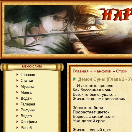
МЕНЮ САЙТА
Главная
»
Фанфики
»
Стихи
Главная
Демон Суны (Глава 2 - У
Статьи
…И лет пять прошло,
Музыка
Как бессонная ночь.
Манга
Всё, что было, ушло…
Додзи
Жизнь ведь не превозмочь…
Галерея
Зёрнышко боли –
Рисунки
Прорастает цветок.
Видео
Борюсь с силой воли
Уже долгий срок…
Фанфики
Ранобэ
Жизнь – серый цвет,