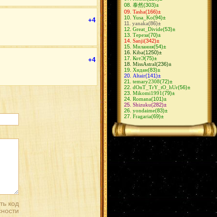
СасуИно
(10)
泰然
(303)
±
ИтаДей
(10)
Tasha
(166)
±
ОбиРин
(9)
Yusa_Ko
(94)
±
СасоХина
(9)
+4
yanaka
(86)
±
ЗецуДей
(9)
Great_Divide
(53)
±
ГааХина
(9)
Тереза
(70)
±
КакаСаку
(8)
Sanji
(342)
±
КибаШино
(8)
Милания
(54)
±
КакуХидан
(8)
Kiba
(1250)
±
СасуТен
(8)
КотЭ
(75)
±
ШиноКиба
(8)
+4
MissAstral
(236)
±
СасуНеджи
(8)
Хидан
(83)
±
КанкуСаку
(7)
Altair
(141)
±
КьюбиНару
(7)
temary2308
(72)
±
НеджиНару
(6)
dOnT_TrY_tO_hUr
(56)
±
АсуКуре
(6)
Mikomi1991
(79)
±
СайНару
(6)
Romana
(101)
±
СасуКарин
(6)
Shizuku
(282)
±
КанкуТен
(6)
yondaime
(83)
±
СайХина
(5)
Fragaria
(69)
±
ЛиТен
(5)
НеджиЦуна
(5)
ЛиСаку
(5)
КанкуМацу
(4)
КакаШизу
(4)
ИтаХана
(4)
ДейХина
(4)
ХиданДей
(4)
НеджиИно
(4)
ФугаМико
(4)
ХаятеЮгао
(3)
КанкуТема
(3)
ДейСасо
(3)
ИтаКиса
(3)
ОроАнко
(3)
Дейдaра
(2)
КакаАнко
(2)
МадаКонан
(2)