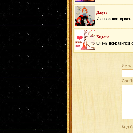
Джуго
И снова повторюсь
Хидана
Очень понравился ст
Имя:
Сооб
Код б