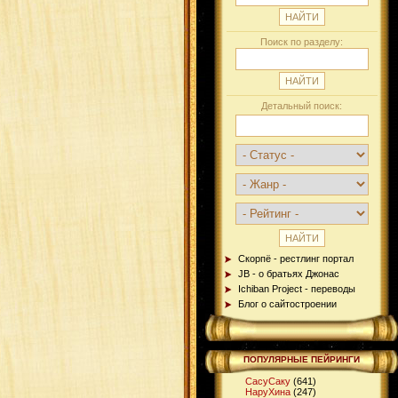
Поиск по разделу:
Детальный поиск:
Скорпё - рестлинг портал
JB - о братьях Джонас
Ichiban Project - переводы
Блог о сайтостроении
ПОПУЛЯРНЫЕ ПЕЙРИНГИ
СасуСаку
(641)
НаруХина
(247)