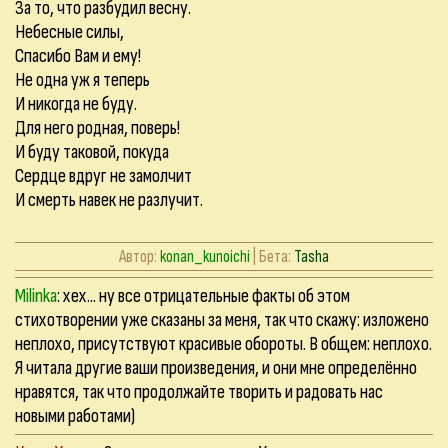
За то, что разбудил весну.
Небесные силы,
Спасибо Вам и ему!
Не одна уж я теперь
И никогда не буду.
Для него родная, поверь!
И буду таковой, покуда
Сердце вдруг не замолчит
И смерть навек не разлучит.
Автор:
konan_kunoichi
| Бета:
Tasha
Milinka
: хех... ну все отрицательные факты об этом
стихотворении уже сказаны за меня, так что скажу: изложено
неплохо, присутствуют красивые обороты. В общем: неплохо.
Я читала другие ваши произведения, и они мне определённо
нравятся, так что продолжайте творить и радовать нас
новыми работами)