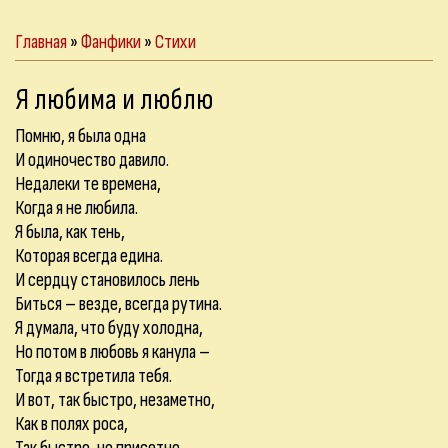
Главная
»
Фанфики
»
Стихи
Я любима и люблю
Помню, я была одна
И одиночество давило.
Недалеки те времена,
Когда я не любила.
Я была, как тень,
Которая всегда едина.
И сердцу становилось лень
Биться – везде, всегда рутина.
Я думала, что буду холодна,
Но потом в любовь я канула –
Тогда я встретила тебя.
И вот, так быстро, незаметно,
Как в полях роса,