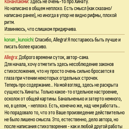
КонанХаюми
: Здесь не очень-то про Хинату.
Но написано в общем неплохо. Есть смысл (как сказано/
написано ранее), но иногда в упор не видно рифмы, плохой
ритм.
Извиняюсь, что слишком придирчива.
konan_kunoichi
: Спасибо, Allegra! Я постараюсь быть лучше и
писать более красиво.
Allegra
: Доброго времени суток, автор-сама.
Для начала, хочу отметить здесь несоблюдение законов
стихосложения, что ну просто очень сильно бросается в
глаза при чтении некоторых отдельных строчек.
Теперь про содержание... На мой взгляд, здесь не раскрыта
сущность Хинаты. Только какое-то отдельное настроение,
осколок от общей картины. Банальненько и затерто немного,
но, в целом, - неплохо. Есть, конечно же, над чем работать...
Но порадовало то, что это Ваше произведение действительно
не было лишено смысла. Это, естественно, дело автора, но
после написания стихотворения - как и любой другой работы