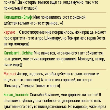
понять* Да и стервы мы все еще те, когда нужно, так, что
прикольный стишок)
Невидимка-Эльф
: Мне понравилось, хот с рифмой
действительно что-то странное.. =)
харуно_
: Стихотворение мне понравилось, но и правда, может
про стратега - это и про Шикамару, но Темари не стерва. Хотя
автор молодец)
Kamisami_Uchiha
: Мне кажется, что немного такт сбивается,
но в целом, мне стихотворение понравилось. Молодец, автор,
пиши еще))
Matsuri
: Автор, надеюсь, что Вы действительно напишите
еще что-то толковое) А этот стих хороший, но не про
Шикамару/Темари. Только и всего)
konan_kunoichi
: Спасибо Вам всем, мои дорогие читатели! Я
слишком глубоко ушла в себя из-за депрессии после столь
длительного отсутствия вдохновения. Но надеюсь, уже через