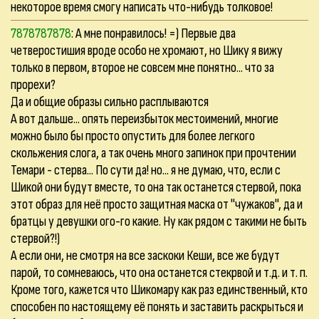
некоторое время смогу написать что-нибудь толковое!
7878787878
: А мне понравилось! =) Первые два
четверостишия вроде особо не хромают, но Шику я вижу
только в первом, второе не совсем мне понятно... что за
прорехи?
Да и общие образы сильно расплываются
А вот дальше... опять переизбыток местоимений, многие
можно было бы просто опустить для более легкого
скольжения слога, а так очень много запинок при прочтении
Темари - стерва... По сути да! но... я не думаю, что, если с
Шикой они будут вместе, то она так останется стервой, пока
этот образ для неё просто защитная маска от "чужаков", да и
братцы у девушки ого-го какие. Ну как рядом с такими не быть
стервой?!)
А если они, не смотря на все заскоки Кеши, все же будут
парой, то сомневаюсь, что она останется стекрвой и т.д. и т. п.
Кроме того, кажется что Шикомару как раз единственный, кто
способен по настоящему её понять и заставить раскрыться и