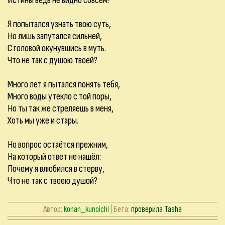
Истины ведь не видно совсем!
Я попытался узнать твою суть,
Но лишь запутался сильней,
С головой окунувшись в муть.
Что не так с душою твоей?
Много лет я пытался понять тебя,
Много воды утекло с той поры,
Но ты так же стреляешь в меня,
Хоть мы уже и стары.
Но вопрос остаётся прежним,
На который ответ не нашёл:
Почему я влюбился в стерву,
Что не так с твоею душой?
Автор:
konan_kunoichi
| Бета:
проверила Tasha