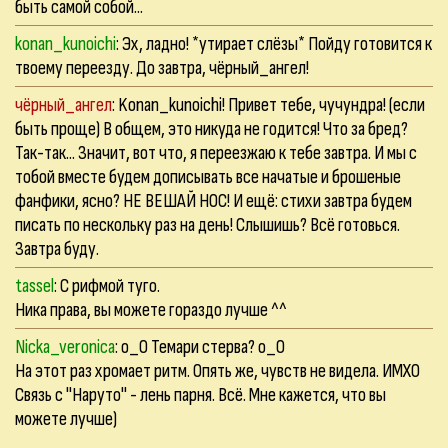
быть самой собой...
konan_kunoichi
: Эх, ладно! *утирает слёзы* Пойду готовится к
твоему переезду. До завтра, чёрный_ангел!
чёрный_ангел
: Konan_kunoichi! Привет тебе, чучундра! (если
быть проще) В общем, это никуда не годится! Что за бред?
Так-так... Значит, вот что, я переезжаю к тебе завтра. И мы с
тобой вместе будем дописывать все начатые и брошеные
фанфики, ясно? НЕ ВЕШАЙ НОС! И ещё: стихи завтра будем
писать по нескольку раз на день! Слышишь? Всё готовься.
Завтра буду.
tassel
: С рифмой туго.
Ника права, вы можете гораздо лучше ^^
Nicka_veronica
: о_О Темари стерва? о_О
На этот раз хромает ритм. Опять же, чувств не видела. ИМХО
Связь с "Наруто" - лень парня. Всё. Мне кажется, что вы
можете лучше)