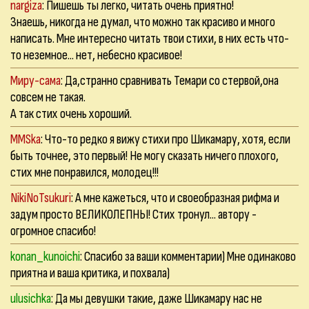
nargiza
: Пишешь ты легко, читать очень приятно!
Знаешь, никогда не думал, что можно так красиво и много
написать. Мне интересно читать твои стихи, в них есть что-
то неземное... нет, небесно красивое!
Миру-сама
: Да,странно сравнивать Темари со стервой,она
совсем не такая.
А так стих очень хороший.
MMSka
: Что-то редко я вижу стихи про Шикамару, хотя, если
быть точнее, это первый! Не могу сказать ничего плохого,
стих мне понравился, молодец!!!
NikiNoTsukuri
: А мне кажеться, что и своеобразная рифма и
задум просто ВЕЛИКОЛЕПНЫ! Стих тронул... автору -
огромное спасибо!
konan_kunoichi
: Спасибо за ваши комментарии) Мне одинаково
приятна и ваша критика, и похвала)
ulusichka
: Да мы девушки такие, даже Шикамару нас не