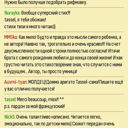
Нужно было получше подобрать рифмовку.
Nurayka
: Вообще суперский стих!!!
tassel, я тебя обожаю!
стихи твои я много читаю))
MMSka
: Как мило! Будто и правда это мысли самого ребенка, а
не автора! Наивно так, трогательно и очень красиво!!! На счет
двусмысленности одной строки полностью согласна! Итачи
брата с самого рождения любил и до конца своей жизни! И как
грустно читать это стихотворение зная, что случится с ними
в будущем... Автор, ты просто умница!
Auvmi-tyan
: МОЛДЕЦ!Доммо аригато Таssel-сама!Пишите ещё
у вас отлично получается!
tassel
: Merci beaucoup, miss!! ^^
p.s. пардон за мой французский!
NickS
: Очень талантливо написано. Читается легко,
эмоционально, так по детски мило) Сюжет передан очень