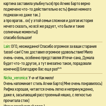
картина заставила улыбнуться) про Агнию Барто верно
подмечено что-то действительно есть) финал немного
подмазан но даже так..)
а про врагов... ох( у этой семьи сложная и долгая история
нечего сказать, но всё же радует, что были и такие
солнечные моменты))
спасибо большое!
Lain
: ОГО, неожиданно! Спасибо огромное за ваши старания
tassel-сан! Стих доставил огромное удовольствие! Мило
очень-очень, особенно представляя Итечи-сана, Думала
будет что-то другое, а тут внезапно такое, порадовали
конечно))) Благодарю Вас еще раз!^^
Nicka_veronica
: У-и-и! Как мило!
Очень напоминает стиль Агнии Барто) Мне очень понравилось)
Рифма хорошая, читается очень легко и непринужденно,
даже я, засыпающий расстроенный няшко, с легкостью
прочитала стих)