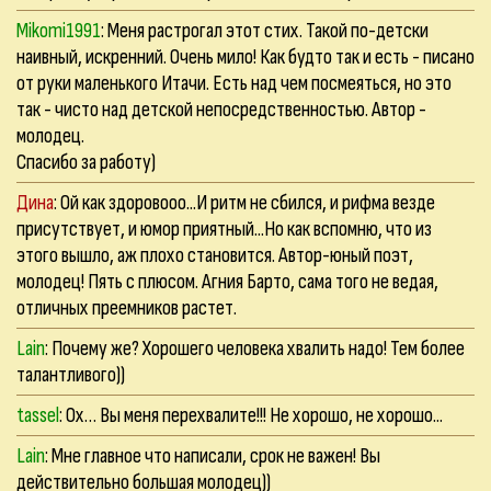
Mikomi1991
: Меня растрогал этот стих. Такой по-детски
наивный, искренний. Очень мило! Как будто так и есть - писано
от руки маленького Итачи. Есть над чем посмеяться, но это
так - чисто над детской непосредственностью. Автор -
молодец.
Спасибо за работу)
Дина
: Ой как здоровооо...И ритм не сбился, и рифма везде
присутствует, и юмор приятный...Но как вспомню, что из
этого вышло, аж плохо становится. Автор-юный поэт,
молодец! Пять с плюсом. Агния Барто, сама того не ведая,
отличных преемников растет.
Lain
: Почему же? Хорошего человека хвалить надо! Тем более
талантливого))
tassel
: Ох… Вы меня перехвалите!!! Не хорошо, не хорошо...
Lain
: Мне главное что написали, срок не важен! Вы
действительно большая молодец))