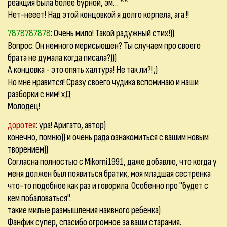
реакция была более бурной, эм… ^^
Нет-нееет! Над этой концовкой я долго корпела, ага !!
7878787878
: Очень мило! Такой радужный стих!))
Вопрос. Он немного мерисьюшен? Ты случаем про своего
брата не думала когда писала?)))
А концовка - это опять халтура! Не так ли?! ;)
Но мне нравится! Сразу своего чудика вспоминаю и наши
разборки с ним! хД
Молодец!
доротея
: ура! Аригато, автор)
конечно, помню)) и очень рада ознакомиться с вашим новым
творением))
Согласна полностью с Mikomi1991, даже добавлю, что когда у
меня должен был появиться братик, моя младшая сестренка
что-то подобное как раз и говорила. Особенно про "будет с
кем побаловаться".
такие милые размышления наивного ребенка)
Фанфик супер, спасибо огромное за ваши старания.