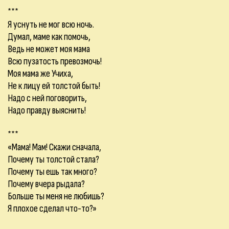
***
Я уснуть не мог всю ночь.
Думал, маме как помочь,
Ведь не может моя мама
Всю пузатость превозмочь!
Моя мама же Учиха,
Не к лицу ей толстой быть!
Надо с ней поговорить,
Надо правду выяснить!
***
«Мама! Мам! Скажи сначала,
Почему ты толстой стала?
Почему ты ешь так много?
Почему вчера рыдала?
Больше ты меня не любишь?
Я плохое сделал что-то?»