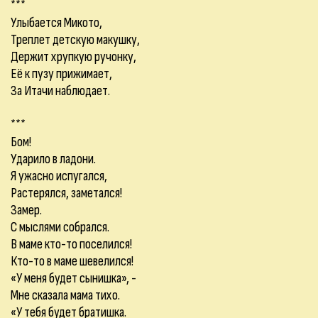
***
Улыбается Микото,
Треплет детскую макушку,
Держит хрупкую ручонку,
Её к пузу прижимает,
За Итачи наблюдает.
***
Бом!
Ударило в ладони.
Я ужасно испугался,
Растерялся, заметался!
Замер.
С мыслями собрался.
В маме кто-то поселился!
Кто-то в маме шевелился!
«У меня будет сынишка», -
Мне сказала мама тихо.
«У тебя будет братишка.