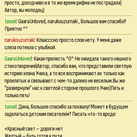
просто, доходчиво и в то же время рифма не пострадала)
Автор, вы молодец)
tassel
: GaaraUnloved, narukouzumaki , большое вам спасибо!!
Приятно ^^
narukouzumaki
: Клаасссно просто слов нету. У меня даже
слеза потекла с улыбкой.
GaaraUnloved
: Какая прелесть ^O^ Не ожидала такого няшного
стихотворения)Автор, спасибо вам, что представили светлую
историю клана Учиха, а то все воспринимают их только как
проклятых и связывают с чем-то далеко не веселым.Вы же
"развернули" нас к светлой стороне прошлого Учих)Пять и
только пять!
tassel
: Дина, большое спасибо за похвалу! Может в будущем
заделаться детским писателем? Писать что-то вроде:
«Красный свет – дороги нет
Желтый – будь готов к пути,