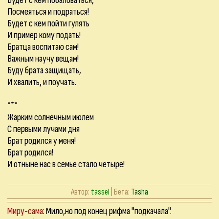
Будет с кем побаловаться,
Посмеяться и подраться!
Будет с кем пойти гулять
И пример кому подать!
Братца воспитаю сам!
Важным научу вещам!
Буду брата защищать,
И хвалить, и поучать.
***
Жарким солнечным июлем
С первыми лучами дня
Брат родился у меня!
Брат родился!
И отныне нас в семье стало четыре!
Автор:
tassel
| Бета:
Tasha
Миру-сама
: Мило,но под конец рифма "подкачала".