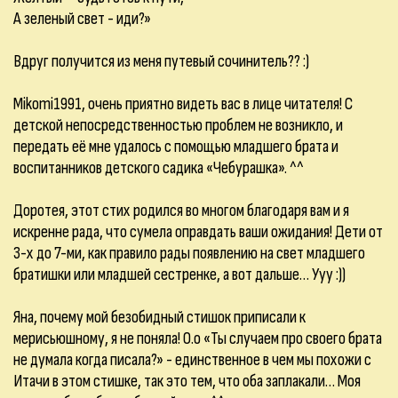
А зеленый свет - иди?»
Вдруг получится из меня путевый сочинитель?? :)
Mikomi1991, очень приятно видеть вас в лице читателя! С
детской непосредственностью проблем не возникло, и
передать её мне удалось с помощью младшего брата и
воспитанников детского садика «Чебурашка». ^^
Доротея, этот стих родился во многом благодаря вам и я
искренне рада, что сумела оправдать ваши ожидания! Дети от
3-х до 7-ми, как правило рады появлению на свет младшего
братишки или младшей сестренке, а вот дальше… Ууу :))
Яна, почему мой безобидный стишок приписали к
мерисьюшному, я не поняла! О.о «Ты случаем про своего брата
не думала когда писала?» - единственное в чем мы похожи с
Итачи в этом стишке, так это тем, что оба заплакали… Моя