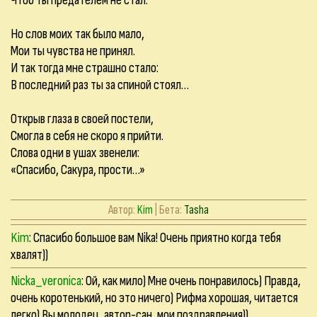
Чтоб ты предателем не стал.
Но слов моих так было мало,
Мои ты чувства не принял.
И так тогда мне страшно стало:
В последний раз ты за спиной стоял…
Открыв глаза в своей постели,
Смогла в себя не скоро я прийти.
Слова одни в ушах звенели:
«Спасибо, Сакура, прости…»
Автор:
Kim
| Бета:
Tasha
Kim
: Спасибо большое вам Nika! Очень приятно когда тебя
хвалят))
Nicka_veronica
: Ой, как мило) Мне очень понравилось) Правда,
очень коротенький, но это ничего) Рифма хорошая, читается
легко) Вы молодец, автор-сан, мои поздравления))