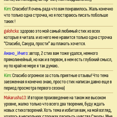
Kim
: Спасибо! Я очень рада что вам понравилось. Жаль конечно
что только одна строчка, но я постараюсь писать побольше
таких !
galohcka
: здорово это мой самый любимый стих из всех
которые я читала. и из него мне нравится только одна строчка
"Спасибо, Сакура, прости" аш плакать хочется.
Амано_Ичиго
: автор, 2 стих вам тоже удался, немного
прямолинейный, но как и в первом, в нем есть глубокий смысл,
ну по край не мере я так думаю..
Kim
: Спасибо огромное за столь приятные отзывы! Что тема
заезженная я конечно знаю, просто стих написан давно еще в
период просмотра первого сезона)
Makarusha13
: И второе произведение на таком же высоком
уровне, жалко только что всего два творения, буду ждать
новых стихотворений. Хоть тема и избитая вам, на мой взгляд,
удалось в нескольких строчках раскрыть чувства Сакуры. Мне