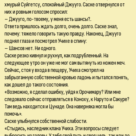
хмурый Суйгетсу, спокойный Джууго. Саске отвернулся от
них и ровным голосом спросил:
– Джууго, по-твоему, у меня есть шансы?..
Ответа пришлось ждать долго, очень долго. Саске знал,
почему: тяжело говорить такую правду. Наконец, Джууго
поднял глаза и посмотрел Учихе в спину:
– Шансов нет. Ни одного.
Саске резко кивнул и рухнул, как подрубленный. На
следующее утро он уже не мог сам вытянуть из ножен меч.
Сейчас, стоя у входа в пещеру, Учиха смотрел на
забрызганную собственной кровью ладонь и пытался понять,
как дошел до такого состояния.
«Возможно, я сделал ошибку, уйдя к Орочимару? Или мне
следовало сейчас отправляться в Коноху, к Наруто и Сакуре?
Там ведь находится и Цунаде. Она наверняка могла бы
помочь».
Саске улыбнулся собственной слабости.
«Стыдись, наследник клана Учиха. Эти вопросы следует
выбросить из головы. У тебя свой путь и своя цель, так иди до