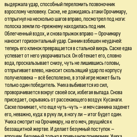
выдержала удар, способный переломить позвоночник
взрослому человеку. Саске, не дожидаясь атаки Орочимару,
отпрыгнул на несколько шагов вправо, посмотрел под ноги:
полоска земли по-прежнему находилась под ним.
Облегченный вздох, и снова прыжок вправо – Орочимару
наносит горизонтальный удар. Саннин взбешен неудачей:
теперь его клинок превращается в стальной вихрь. Саске едва
успевает от него уворачиваться. Он обтекает его, словно
вода, проскальзывает снизу, чуть не лишившись головы,
отпрыгивает влево, наносит скользящий удар по корпусу
получеловека – всё бесполезно, в этой игре может быть
только один победитель. Учиха выбивается из сил,
проворачивается вокруг своей оси, избегая выпада. Снова
приседает, скрываясь от рассекающего воздух Кусанаги.
Саске понимает, что еще чуть-чуть – и меч саннина заденет
его, неважно, куда: в руку ли, в ногу ли – итог будет один.
Учиха смотрит на Орочимару, на его меч, рвущийся к
беззащитной жертве. И делает безумный поступок –
впрочем, безумный только в привычном понимании. Учиха