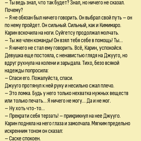
– Ты ведь знал, что так будет? Знал, но ничего не сказал.
Почему?
– Я не обязан был ничего говорить. Он выбрал свой путь – он
по нему пройдет. Он сильный. Сильный, как и Кимимаро.
Карин вскочила на ноги. Суйгетсу продолжал молчать.
– Ты же член команды! Он взял тебя себе в помощь! Ты…
– Я ничего не стал ему говорить. Всё, Карин, успокойся.
Девушка еще постояла, с ненавистью глядя на Джууго, но
вдруг рухнула на колени и зарыдала. Тихо, безо всякой
надежды попросила:
– Спаси его. Пожалуйста, спаси.
Джууго протянул к ней руку и несильно сжал плечо.
– Это ломка. Будь у него только нехватка нужных веществ
или только печать… Я ничего не могу… Да и не мог.
– Ну хоть что-то…
– Прекрати себя терзать! – прикрикнул на нее Джууго.
Карин подняла на него глаза и замолчала. Мягким предельно
искренним тоном он сказал:
– Саске спокоен.