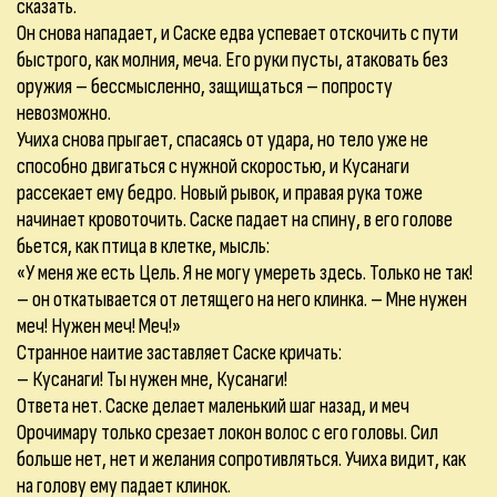
сказать.
Он снова нападает, и Саске едва успевает отскочить с пути
быстрого, как молния, меча. Его руки пусты, атаковать без
оружия – бессмысленно, защищаться – попросту
невозможно.
Учиха снова прыгает, спасаясь от удара, но тело уже не
способно двигаться с нужной скоростью, и Кусанаги
рассекает ему бедро. Новый рывок, и правая рука тоже
начинает кровоточить. Саске падает на спину, в его голове
бьется, как птица в клетке, мысль:
«У меня же есть Цель. Я не могу умереть здесь. Только не так!
– он откатывается от летящего на него клинка. – Мне нужен
меч! Нужен меч! Меч!»
Странное наитие заставляет Саске кричать:
– Кусанаги! Ты нужен мне, Кусанаги!
Ответа нет. Саске делает маленький шаг назад, и меч
Орочимару только срезает локон волос с его головы. Сил
больше нет, нет и желания сопротивляться. Учиха видит, как
на голову ему падает клинок.