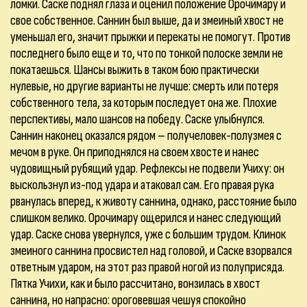
ломки. Саске поднял глаза и оценил положение Орочимару и
свое собственное. Саннин был выше, да и змеиный хвост не
уменьшал его, значит прыжки и перекаты не помогут. Против
последнего было еще и то, что по тонкой полоске земли не
покатаешься. Шансы выжить в таком бою практически
нулевые, но другие варианты не лучше: смерть или потеря
собственного тела, за которым последует она же. Плохие
перспективы, мало шансов на победу. Саске улыбнулся.
Саннин наконец оказался рядом – получеловек-полузмея с
мечом в руке. Он приподнялся на своем хвосте и нанес
чудовищный рубящий удар. Рефлексы не подвели Учиху: он
выскользнул из-под удара и атаковал сам. Его правая рука
рванулась вперед, к животу саннина, однако, расстояние было
слишком велико. Орочимару ощерился и нанес следующий
удар. Саске снова увернулся, уже с большим трудом. Клинок
змеиного саннина просвистел над головой, и Саске взорвался
ответным ударом, на этот раз правой ногой из полуприсяда.
Пятка Учихи, как и было рассчитано, вонзилась в хвост
саннина, но напрасно: ороговевшая чешуя спокойно