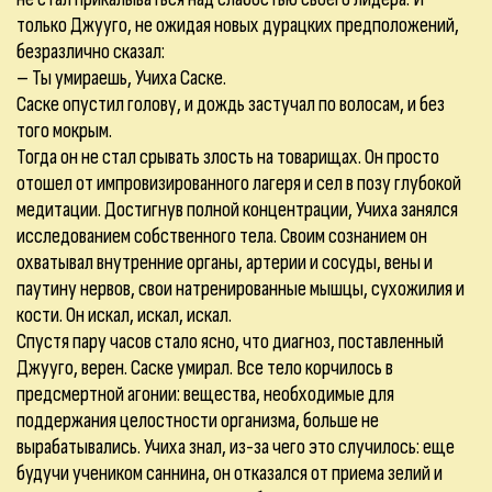
только Джууго, не ожидая новых дурацких предположений,
безразлично сказал:
– Ты умираешь, Учиха Саске.
Саске опустил голову, и дождь застучал по волосам, и без
того мокрым.
Тогда он не стал срывать злость на товарищах. Он просто
отошел от импровизированного лагеря и сел в позу глубокой
медитации. Достигнув полной концентрации, Учиха занялся
исследованием собственного тела. Своим сознанием он
охватывал внутренние органы, артерии и сосуды, вены и
паутину нервов, свои натренированные мышцы, сухожилия и
кости. Он искал, искал, искал.
Спустя пару часов стало ясно, что диагноз, поставленный
Джууго, верен. Саске умирал. Все тело корчилось в
предсмертной агонии: вещества, необходимые для
поддержания целостности организма, больше не
вырабатывались. Учиха знал, из-за чего это случилось: еще
будучи учеником саннина, он отказался от приема зелий и