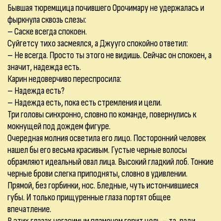
Бывшая тюремщица почившего Орочимару не удержалась и
фыркнула сквозь слезы:
– Саске всегда спокоен.
Суйгетсу тихо засмеялся, а Джууго спокойно ответил:
– Не всегда. Просто ты этого не видишь. Сейчас он спокоен, а
значит, надежда есть.
Карин недоверчиво переспросила:
– Надежда есть?
– Надежда есть, пока есть стремления и цели.
Три головы синхронно, словно по команде, повернулись к
мокнущей под дождем фигуре.
Очередная молния осветила его лицо. Посторонний человек
нашел бы его весьма красивым. Густые черные волосы
обрамляют идеальный овал лица. Высокий гладкий лоб. Тонкие
черные брови слегка приподняты, словно в удивлении.
Прямой, без горбинки, нос. Бледные, чуть истончившиеся
губы. И только прищуренные глаза портят общее
впечатление.