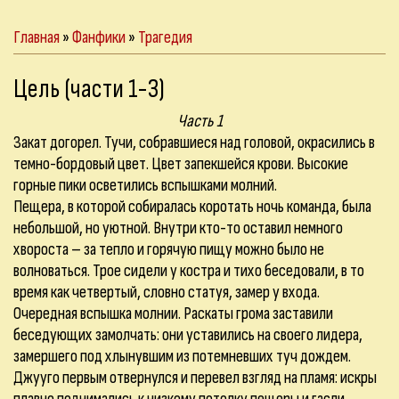
Главная
»
Фанфики
»
Трагедия
Цель (части 1-3)
Часть 1
Закат догорел. Тучи, собравшиеся над головой, окрасились в
темно-бордовый цвет. Цвет запекшейся крови. Высокие
горные пики осветились вспышками молний.
Пещера, в которой собиралась коротать ночь команда, была
небольшой, но уютной. Внутри кто-то оставил немного
хвороста – за тепло и горячую пищу можно было не
волноваться. Трое сидели у костра и тихо беседовали, в то
время как четвертый, словно статуя, замер у входа.
Очередная вспышка молнии. Раскаты грома заставили
беседующих замолчать: они уставились на своего лидера,
замершего под хлынувшим из потемневших туч дождем.
Джууго первым отвернулся и перевел взгляд на пламя: искры