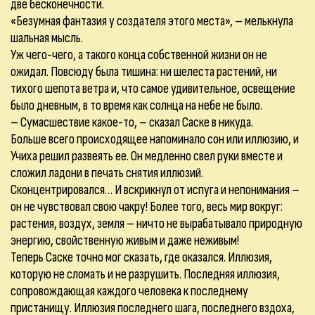
две бесконечности.
«Безумная фантазия у создателя этого места», – мелькнула
шальная мысль.
Уж чего-чего, а такого конца собственной жизни он не
ожидал. Повсюду была тишина: ни шелеста растений, ни
тихого шепота ветра и, что самое удивительное, освещение
было дневным, в то время как солнца на небе не было.
– Сумасшествие какое-то, – сказал Саске в никуда.
Больше всего происходящее напоминало сон или иллюзию, и
Учиха решил развеять ее. Он медленно свел руки вместе и
сложил ладони в печать снятия иллюзий.
Сконцентрировался… И вскрикнул от испуга и непонимания –
он не чувствовал свою чакру! Более того, весь мир вокруг:
растения, воздух, земля – ничто не вырабатывало природную
энергию, свойственную живым и даже неживым!
Теперь Саске точно мог сказать, где оказался. Иллюзия,
которую не сломать и не разрушить. Последняя иллюзия,
сопровождающая каждого человека к последнему
пристанищу. Иллюзия последнего шага, последнего вздоха,