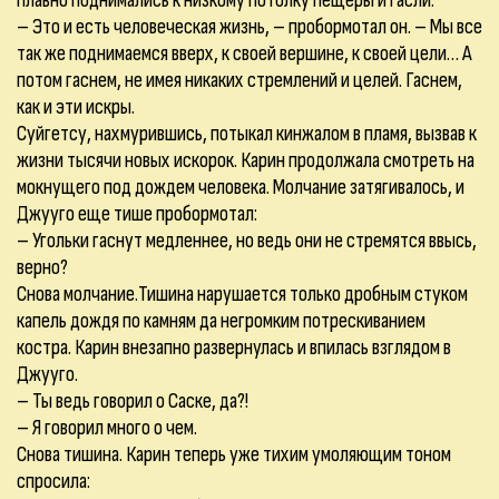
плавно поднимались к низкому потолку пещеры и гасли.
– Это и есть человеческая жизнь, – пробормотал он. – Мы все
так же поднимаемся вверх, к своей вершине, к своей цели… А
потом гаснем, не имея никаких стремлений и целей. Гаснем,
как и эти искры.
Суйгетсу, нахмурившись, потыкал кинжалом в пламя, вызвав к
жизни тысячи новых искорок. Карин продолжала смотреть на
мокнущего под дождем человека. Молчание затягивалось, и
Джууго еще тише пробормотал:
– Угольки гаснут медленнее, но ведь они не стремятся ввысь,
верно?
Снова молчание.Тишина нарушается только дробным стуком
капель дождя по камням да негромким потрескиванием
костра. Карин внезапно развернулась и впилась взглядом в
Джууго.
– Ты ведь говорил о Саске, да?!
– Я говорил много о чем.
Снова тишина. Карин теперь уже тихим умоляющим тоном
спросила: