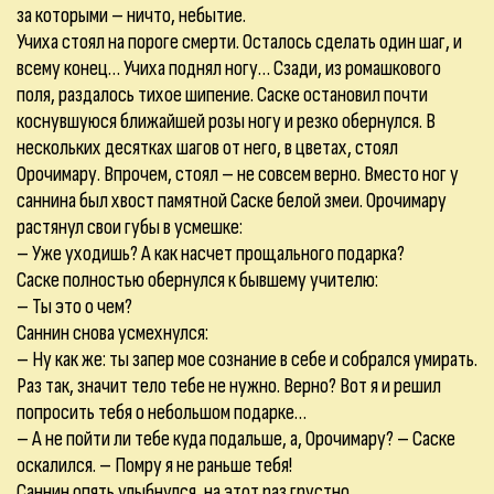
за которыми – ничто, небытие.
Учиха стоял на пороге смерти. Осталось сделать один шаг, и
всему конец… Учиха поднял ногу… Сзади, из ромашкового
поля, раздалось тихое шипение. Саске остановил почти
коснувшуюся ближайшей розы ногу и резко обернулся. В
нескольких десятках шагов от него, в цветах, стоял
Орочимару. Впрочем, стоял – не совсем верно. Вместо ног у
саннина был хвост памятной Саске белой змеи. Орочимару
растянул свои губы в усмешке:
– Уже уходишь? А как насчет прощального подарка?
Саске полностью обернулся к бывшему учителю:
– Ты это о чем?
Саннин снова усмехнулся:
– Ну как же: ты запер мое сознание в себе и собрался умирать.
Раз так, значит тело тебе не нужно. Верно? Вот я и решил
попросить тебя о небольшом подарке…
– А не пойти ли тебе куда подальше, а, Орочимару? – Саске
оскалился. – Помру я не раньше тебя!
Саннин опять улыбнулся, на этот раз грустно.