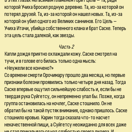
В этих глазах негасимым пламенем горит цель – та, ради
которой Учиха бросил родную деревню. Та, из-за которой он
потерял друзей. Та, из-за которой он нашел новых. Та, из-за
которой он убил одного из Великих саннинов. Его Цель –
Учиха Итачи, убийца собственного клана и брат Саске. Теперь
эта цель стала далекой, как звезды.
Часть 2
Капли дождя приятно охлаждали кожу. Саске смотрел на
тучи, и в голове его билась только одна мысль:
«Неужели все кончено?»
Со времени смерти Орочимару прошло два месяца, но первые
признаки болезни проявились только четыре дня назад. Тогда
Саске впервые ощутил сильнейшую слабость и, если бы не
твердая рука Суйгетсу, он непременно упал бы. Позже, когда
группа остановилась на ночлег, Саске стошнило. Он не
обратил бы на такой пустяк внимания, однако пришлось. Саске
стошнило кровью. Карин тогда сказала что-то насчет
некачественной пищи, а Суйгетсу неожиданно для всех даже
не стал прикалываться над слабостью своего лидера. И