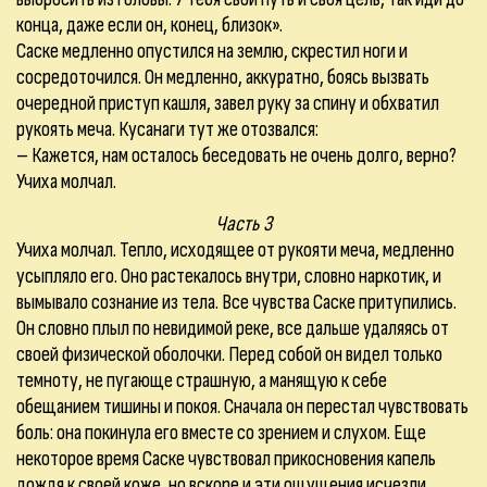
конца, даже если он, конец, близок».
Саске медленно опустился на землю, скрестил ноги и
сосредоточился. Он медленно, аккуратно, боясь вызвать
очередной приступ кашля, завел руку за спину и обхватил
рукоять меча. Кусанаги тут же отозвался:
– Кажется, нам осталось беседовать не очень долго, верно?
Учиха молчал.
Часть 3
Учиха молчал. Тепло, исходящее от рукояти меча, медленно
усыпляло его. Оно растекалось внутри, словно наркотик, и
вымывало сознание из тела. Все чувства Саске притупились.
Он словно плыл по невидимой реке, все дальше удаляясь от
своей физической оболочки. Перед собой он видел только
темноту, не пугающе страшную, а манящую к себе
обещанием тишины и покоя. Сначала он перестал чувствовать
боль: она покинула его вместе со зрением и слухом. Еще
некоторое время Саске чувствовал прикосновения капель
дождя к своей коже, но вскоре и эти ощущения исчезли.