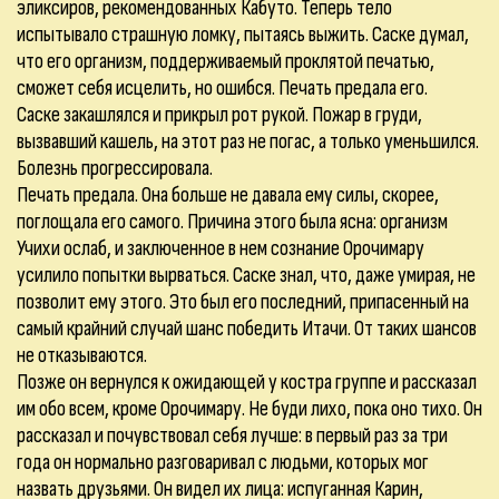
эликсиров, рекомендованных Кабуто. Теперь тело
испытывало страшную ломку, пытаясь выжить. Саске думал,
что его организм, поддерживаемый проклятой печатью,
сможет себя исцелить, но ошибся. Печать предала его.
Саске закашлялся и прикрыл рот рукой. Пожар в груди,
вызвавший кашель, на этот раз не погас, а только уменьшился.
Болезнь прогрессировала.
Печать предала. Она больше не давала ему силы, скорее,
поглощала его самого. Причина этого была ясна: организм
Учихи ослаб, и заключенное в нем сознание Орочимару
усилило попытки вырваться. Саске знал, что, даже умирая, не
позволит ему этого. Это был его последний, припасенный на
самый крайний случай шанс победить Итачи. От таких шансов
не отказываются.
Позже он вернулся к ожидающей у костра группе и рассказал
им обо всем, кроме Орочимару. Не буди лихо, пока оно тихо. Он
рассказал и почувствовал себя лучше: в первый раз за три
года он нормально разговаривал с людьми, которых мог
назвать друзьями. Он видел их лица: испуганная Карин,