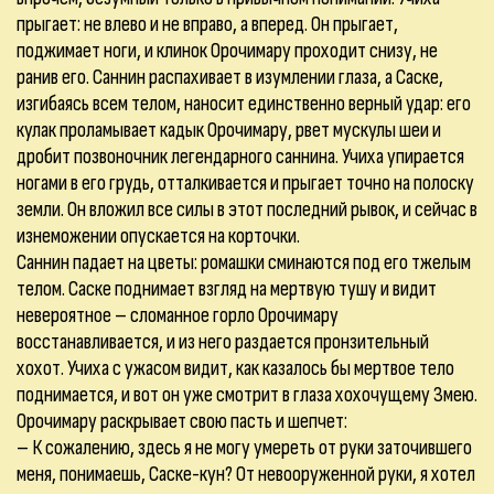
прыгает: не влево и не вправо, а вперед. Он прыгает,
поджимает ноги, и клинок Орочимару проходит снизу, не
ранив его. Саннин распахивает в изумлении глаза, а Саске,
изгибаясь всем телом, наносит единственно верный удар: его
кулак проламывает кадык Орочимару, рвет мускулы шеи и
дробит позвоночник легендарного саннина. Учиха упирается
ногами в его грудь, отталкивается и прыгает точно на полоску
земли. Он вложил все силы в этот последний рывок, и сейчас в
изнеможении опускается на корточки.
Саннин падает на цветы: ромашки сминаются под его тжелым
телом. Саске поднимает взгляд на мертвую тушу и видит
невероятное – сломанное горло Орочимару
восстанавливается, и из него раздается пронзительный
хохот. Учиха с ужасом видит, как казалось бы мертвое тело
поднимается, и вот он уже смотрит в глаза хохочущему Змею.
Орочимару раскрывает свою пасть и шепчет:
– К сожалению, здесь я не могу умереть от руки заточившего
меня, понимаешь, Саске-кун? От невооруженной руки, я хотел