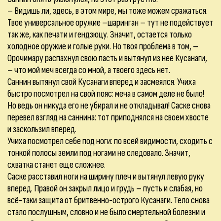
– Видишь ли, здесь, в этом мире, мы тоже можем сражаться.
Твое универсальное оружие –шаринган – тут не подействует
так же, как печати и гендзюцу. Значит, остается только
холодное оружие и голые руки. Но твоя проблема в том, –
Орочимару распахнул свою пасть и вытянул из нее Кусанаги,
– что мой меч всегда со мной, а твоего здесь нет.
Саннин вытянул свой Кусанаги вперед и засмеялся. Учиха
быстро посмотрел на свой пояс: меча в самом деле не было!
Но ведь он никуда его не убирал и не откладывал! Саске снова
перевел взгляд на саннина: тот приподнялся на своем хвосте
и заскользил вперед.
Учиха посмотрел себе под ноги: по всей видимости, сходить с
тонкой полосы земли под ногами не следовало. Значит,
схватка станет еще сложнее.
Саске расставил ноги на ширину плеч и вытянул левую руку
вперед. Правой он закрыл лицо и грудь – пусть и слабая, но
всё-таки защита от бритвенно-острого Кусанаги. Тело снова
стало послушным, словно и не было смертельной болезни и