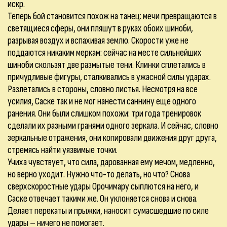
искр.
Теперь бой становится похож на танец: мечи превращаются в
светящиеся сферы, они пляшут в руках обоих шиноби,
разрывая воздух и вспахивая землю. Скорости уже не
поддаются никаким меркам: сейчас на месте сильнейших
шиноби скользят две размытые тени. Клинки сплетались в
причудливые фигуры, сталкивались в ужасной силы ударах.
Разлетались в стороны, словно листья. Несмотря на все
усилия, Саске так и не мог нанести саннину еще одного
ранения. Они были слишком похожи: три года тренировок
сделали их разными гранями одного зеркала. И сейчас, словно
зеркальные отражения, они копировали движения друг друга,
стремясь найти уязвимые точки.
Учиха чувствует, что сила, дарованная ему мечом, медленно,
но верно уходит. Нужно что-то делать, но что? Снова
сверхскоростные удары Орочимару сыплются на него, и
Саске отвечает такими же. Он уклоняется снова и снова.
Делает перекаты и прыжки, наносит сумасшедшие по силе
удары – ничего не помогает.