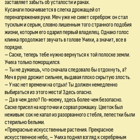
заставляет забыть об усталости и ранах.
Кусанаги покачивается в слегка дрожащей от
перенапряжения руке. Меч уже не сияет серебром: он стал
тусклым и серым, словно лишенным того странного подобия
жизни, которым его одарил первый владелец. Однако голос
клинка продолжает звучать в голове Учихи, а значит, все в
порядке.
– Саске, теперь тебе нужно вернуться к той полоске земли.
Учиха только поморщился.
– Ты не думаешь, что сначала следовало бы отдохнуть, а?
Меч в руке дрожит сильнее, выдавая плохо скрытую злость.
– У нас нет времени на отдых! Ты должен немедленно
выбираться из этого места! Здесь опасно.
– Да в чем дело? По-моему, здесь более чем безопасно.
Саске присел на корточки и сорвал ромашку. Цветок был
неживым: сок не капал из разорванного стебля, лепестки были
стерильно белыми.
«Прекрасные искусственные растения. Прекрасное
искусственное небо, – Учиха поднял взгляд к серебряным