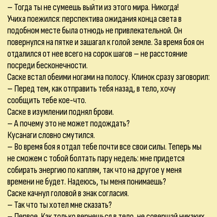
– Тогда ты не сумеешь выйти из этого мира. Никогда!
Учиха поежился: перспектива ожидания конца света в
подобном месте была отнюдь не привлекательной. Он
повернулся на пятке и зашагал к голой земле. За время боя он
отдалился от нее всего на сорок шагов – не расстояние
посреди бесконечности.
Саске встал обеими ногами на полосу. Клинок сразу заговорил:
– Перед тем, как отправить тебя назад, в тело, хочу
сообщить тебе кое-что.
Саске в изумлении поднял брови.
– А почему это не может подождать?
Кусанаги словно смутился.
– Во время боя я отдал тебе почти все свои силы. Теперь мы
не сможем с тобой болтать пару недель: мне придется
собирать энергию по каплям, так что на другое у меня
времени не будет. Надеюсь, ты меня понимаешь?
Саске качнул головой в знак согласия.
– Так что ты хотел мне сказать?
– Первое. Как только вернешься в тело, не совершай никаких