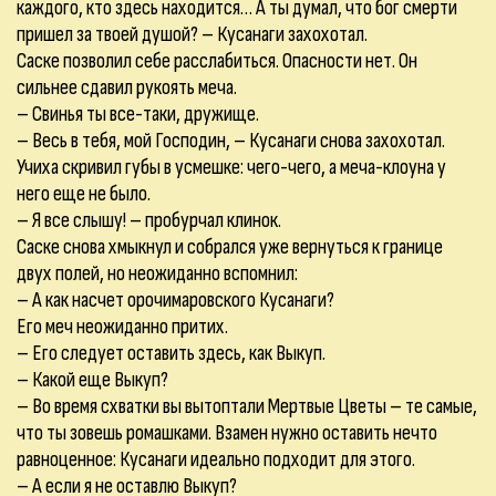
каждого, кто здесь находится… А ты думал, что бог смерти
пришел за твоей душой? – Кусанаги захохотал.
Саске позволил себе расслабиться. Опасности нет. Он
сильнее сдавил рукоять меча.
– Свинья ты все-таки, дружище.
– Весь в тебя, мой Господин, – Кусанаги снова захохотал.
Учиха скривил губы в усмешке: чего-чего, а меча-клоуна у
него еще не было.
– Я все слышу! – пробурчал клинок.
Саске снова хмыкнул и собрался уже вернуться к границе
двух полей, но неожиданно вспомнил:
– А как насчет орочимаровского Кусанаги?
Его меч неожиданно притих.
– Его следует оставить здесь, как Выкуп.
– Какой еще Выкуп?
– Во время схватки вы вытоптали Мертвые Цветы – те самые,
что ты зовешь ромашками. Взамен нужно оставить нечто
равноценное: Кусанаги идеально подходит для этого.
– А если я не оставлю Выкуп?