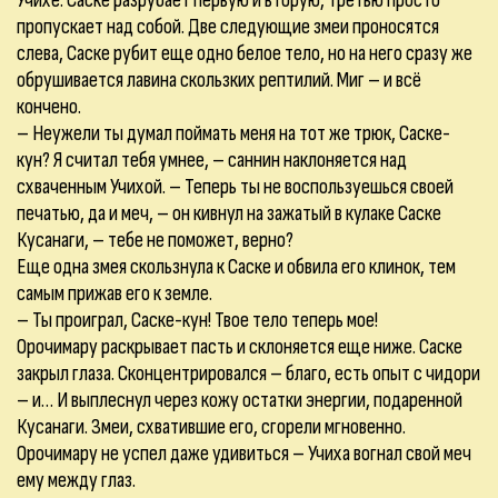
Учихе. Саске разрубает первую и вторую, третью просто
пропускает над собой. Две следующие змеи проносятся
слева, Саске рубит еще одно белое тело, но на него сразу же
обрушивается лавина скользких рептилий. Миг – и всё
кончено.
– Неужели ты думал поймать меня на тот же трюк, Саске-
кун? Я считал тебя умнее, – саннин наклоняется над
схваченным Учихой. – Теперь ты не воспользуешься своей
печатью, да и меч, – он кивнул на зажатый в кулаке Саске
Кусанаги, – тебе не поможет, верно?
Еще одна змея скользнула к Саске и обвила его клинок, тем
самым прижав его к земле.
– Ты проиграл, Саске-кун! Твое тело теперь мое!
Орочимару раскрывает пасть и склоняется еще ниже. Саске
закрыл глаза. Сконцентрировался – благо, есть опыт с чидори
– и… И выплеснул через кожу остатки энергии, подаренной
Кусанаги. Змеи, схватившие его, сгорели мгновенно.
Орочимару не успел даже удивиться – Учиха вогнал свой меч
ему между глаз.