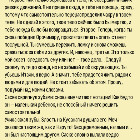
резких движений. Я не пришел сюда, к тебе на помощь, сразу,
потому что самостоятельно перераспределил чакру в твоем
теле. Не сделай я этого, твое тело сейчас было бы мертво, и
тебе некуда было бы возвращаться. Второе. Теперь, когда ты
снова победил Орочимару, проклятая печать опять станет
послушной. Ты сумеешь пережить ломку и снова сможешь
сражаться: за себя и за других. И, наконец, третье. Это только
мой совет: следовать ему или нет – твое дело… Следуй
своему пути до конца, но не забывай и об окружающих. Ты
убьешь Итачи, я верю. А значит, тебе придется жить рядом с
людьми и для людей. Не стоит забывать об этом. Прошу,
подумай над моими словами.
Саске скрипнул зубами: снова ему читают нотации! Как будто
он – маленький ребенок, не способный ничего решить
самостоятельно!
Учиха сжал зубы. Злость на Кусанаги душила его. Меч
оказался таким же, как и Наруто! Бесцеремонным, наглым и…
он был настоящим другом. Саске словно вылили ведро