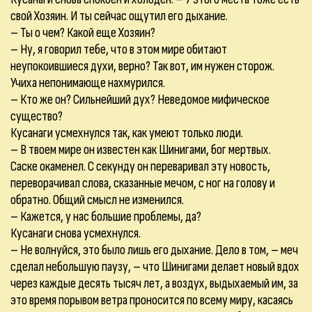
свой Хозяин. И ты сейчас ощутил его дыхание.
– Ты о чем? Какой еще Хозяин?
– Ну, я говорил тебе, что в этом мире обитают
неупокоившиеся духи, верно? Так вот, им нужен сторож.
Учиха непонимающе нахмурился.
– Кто же он? Сильнейший дух? Неведомое мифическое
существо?
Кусанаги усмехнулся так, как умеют только люди.
– В твоем мире он известен как Шинигами, бог мертвых.
Саске окаменел. С секунду он переваривал эту новость,
переворачивал слова, сказанные мечом, с ног на голову и
обратно. Общий смысл не изменился.
– Кажется, у нас большие проблемы, да?
Кусанаги снова усмехнулся.
– Не волнуйся, это было лишь его дыхание. Дело в том, – меч
сделал небольшую паузу, – что Шинигами делает новый вдох
через каждые десять тысяч лет, а воздух, выдыхаемый им, за
это время порывом ветра проносится по всему миру, касаясь