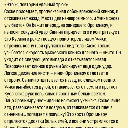
«Что ж, повторим удачный трюк».
Саске приседает, пропуская над собой вражеский клинок, и
отскакивает назад. Места для маневров много, и Учиха снова
улыбается. Он бежит вперед, на замершего Орочимару, и
наносит секущий удар. Саннин парирует его и контратакует.
Его Кусанаги режет воздух прямо перед лицом Учихи,
стремясь коснуться хрупкого на вид тела. Саске только
улыбается: скорость вражеского клинка для него – ничто. Он
уходит от следующего выпада и откатывается назад.
Поворачивает клинок в руке и блокирует еще один удар.
Легкое движение кисти – и меч Орочимару отлетает в
сторону. Саннин отшатывается назад, но слишком поздно:
Учиха выгибается дугой, отталкивается от земли и прыгает.
Кусанаги в руке вспыхивает яростным белым светом.
Лицо Орочимару неожиданно искажает ухмылка. Саске, видя
это, разворачивается в воздухе, отталкивается от плеча
саннина и… попадает в ловушку! От хвоста Орочимару
отделяются десятки белых змей, и все они устремляются к