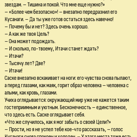
звездам. – Тишина и покой. Что мне еще нужно?»
– «Более чем безопасно»! – внезапно передразнил его
Кусанаги. – Да ты уже готов остаться здесь навечно!
– Почему бы и нет? Здесь очень хорошо.
– А как же твоя Цель?
– Она может подождать.
– И сколько, по-твоему, Итачи станет ждать?
– Итачи?
– Тысячу лет? Две?
– Итачи!
Саске внезапно вскакивает на ноги: его чувства снова пылают,
а перед глазами, как маяк, горит образ человека – человека с
алыми, как кровь, глазами.
Учиха оглядывается: окружающий мир уже не кажется таким
гостеприимным и уютным. Бесконечность – единственное,
что здесь есть. Саске оглядывает себя.
«Что же случилось, как я мог забыть о своей Цели?»
– Прости, но я не успел тебе кое-что рассказать, – голос
Кусанаги снова спокоен и холоден. – У этого места тоже есть