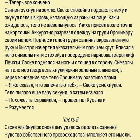
– Теперь все кончено.
Саннин рухнул на землю. Саске спокойно подошел к нему и
окунул палец в кровь, капающую из раны на лице. Как и
ожидалось, тело не шевельнулось. Учиха присел возле трупа
на корточки. Аккуратно разрезал одежду на груди Орочимару
своим мечом. Поднес к голой груди саннина окровавленную
руку и быстро начертил указательным пальцем круг. Вписал в
него символы пяти стихий, а посередине нарисовал иероглиф
Печати. Саске поднялся на ноги и отошел в сторону. Символы
на теле мертвеца вспыхнули ярким зеленым пламенем, а
через мгновение все тело Орочимару охватило пламя.
– Я же сказал, что запечатаю тебя, – Саске усмехнулся.
Тело пылало еще пару секунд, а затем исчезло.
– Похоже, ты справился, – прошептал Кусанаги.
– Разумеется.
Часть 5
Саске улыбнулся: снова ему удалось одолеть саннина!
Чувство собственного превосходства наполняет его мысли,