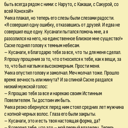
быть всегда рядом с ними: с Наруто, с Какаши, с Сакурой, со
всей Конохой!»
Учиха плакал, но теперь его слезы были слезами радости.
«Я совершил одну ошибку, отказавшись от друзей. И едва не
совершил еще одну. Кусанаги пытался помочь мне, а я
разозлился на него, на единственное близкое мне существо!»
Саске поднял голову к темным небесам.
– Кусанаги, я благодарю тебя за все, что ты для меня сделал.
Я прошу прощения за то, что относился к тебе, как к вещи, за
то, что был наглым и высокомерным. Прости меня.
Учиха опустил голову и замолчал. Меч молчал тоже. Прошло
время: вечность или минута? И за спиной Саске раздался
низкий мужской голос:
– Я прощаю тебя за все и нарекаю своим Истинным
Повелителем. Ты достоин им быть.
Учиха резко обернулся: перед ним стоял средних лет мужчина
с копной черных волос. Глаза его были закрыты.
– Кусанаги, это и есть твоя настоящая форма, да?
– Я говорил тебе, что это – мой первый владелец. Теперь,