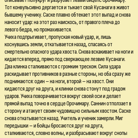
описывает полукруг и разрубает левый бицепс Орочимару.
Тот конвульсивно дергается и тыкает свой Кусанаги в живот
бывшему ученику. Саске плавно обтекает этот выпад и снова
наносит удар: на этот раз наискось, от правого плеча до
левого бедра, но промахивается.
Учиха подпрыгивает, пропуская новый удар, и, лишь
коснувшись земли, откатывается назад, спасаясь от
смертельно опасного удара хвоста. Снова вскакивает на ноги и
кидается вперед, прямо под сверкающее лезвие Кусанаги.
Два клинка сталкиваются с громким треском. Сила удара
раскидывает противников в разные стороны, но оба сразу же
поднимаются: один – на ноги, второй – на хвост. Они
кидаются друг на друга, и клинки снова стонут под градом
ударов. Учиха поворачивается вокруг своей оси и делает
прямой выпад точно в сердце Орочимару. Саннин отползает в
сторону и атакует своим чудовищно сильным хвостом. Саске
снова откатывается назад. Учитель и ученик замерли. Миг
передышки – и бойцы бросаются друг на друга,
сталкиваются, словно волны, и разбрасывают вокруг снопы