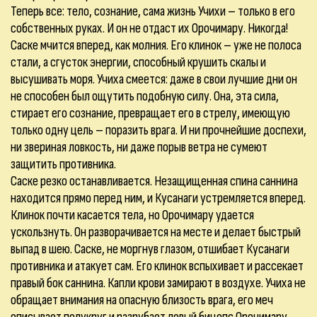
Теперь все: тело, сознание, сама жизнь Учихи – только в его
собственных руках. И он не отдаст их Орочимару. Никогда!
Саске мчится вперед, как молния. Его клинок – уже не полоса
стали, а сгусток энергии, способный крушить скалы и
высушивать моря. Учиха смеется: даже в свои лучшие дни он
не способен был ощутить подобную силу. Она, эта сила,
стирает его сознание, превращает его в стрелу, имеющую
только одну цель – поразить врага. И ни прочнейшие доспехи,
ни звериная ловкость, ни даже порыв ветра не сумеют
защитить противника.
Саске резко останавливается. Незащищенная спина саннина
находится прямо перед ним, и Кусанаги устремляется вперед.
Клинок почти касается тела, но Орочимару удается
ускользнуть. Он разворачивается на месте и делает быстрый
выпад в шею. Саске, не моргнув глазом, отшибает Кусанаги
противника и атакует сам. Его клинок вспыхивает и рассекает
правый бок саннина. Капли крови замирают в воздухе. Учиха не
обращает внимания на опасную близость врага, его меч