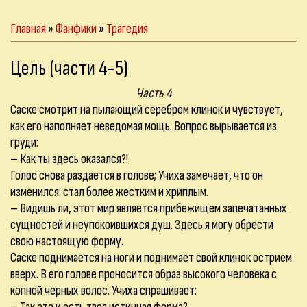
Главная
»
Фанфики
»
Трагедия
Цель (части 4-5)
Часть 4
Саске смотрит на пылающий серебром клинок и чувствует,
как его наполняет неведомая мощь. Вопрос вырывается из
груди:
– Как ты здесь оказался?!
Голос снова раздается в голове; Учиха замечает, что он
изменился: стал более жестким и хриплым.
– Видишь ли, этот мир является прибежищем запечатанных
сущностей и неупокоившихся душ. Здесь я могу обрести
свою настоящую форму.
Саске поднимается на ноги и поднимает свой клинок острием
вверх. В его голове проносится образ высокого человека с
копной черных волос. Учиха спрашивает: