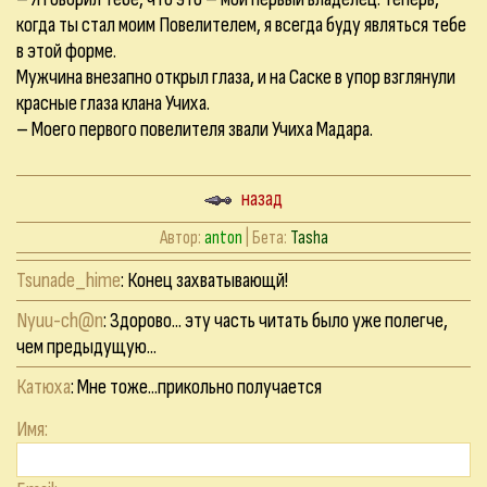
когда ты стал моим Повелителем, я всегда буду являться тебе
в этой форме.
Мужчина внезапно открыл глаза, и на Саске в упор взглянули
красные глаза клана Учиха.
– Моего первого повелителя звали Учиха Мадара.
назад
Автор:
anton
| Бета:
Tasha
Tsunade_hime
: Конец захватывающй!
Nyuu-ch@n
: Здорово... эту часть читать было уже полегче,
чем предыдущую...
Катюха
: Мне тоже...прикольно получается
Имя: