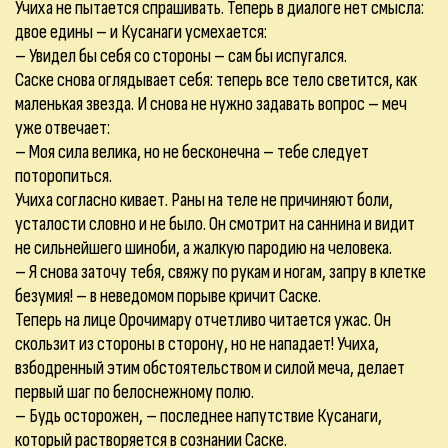
Учиха не пытается спрашивать. Теперь в диалоге нет смысла:
двое едины – и Кусанаги усмехается:
– Увидел бы себя со стороны – сам бы испугался.
Саске снова оглядывает себя: теперь все тело светится, как
маленькая звезда. И снова не нужно задавать вопрос – меч
уже отвечает:
– Моя сила велика, но не бесконечна – тебе следует
поторопиться.
Учиха согласно кивает. Раны на теле не причиняют боли,
усталости словно и не было. Он смотрит на саннина и видит
не сильнейшего шиноби, а жалкую пародию на человека.
– Я снова заточу тебя, свяжу по рукам и ногам, запру в клетке
безумия! – в неведомом порыве кричит Саске.
Теперь на лице Орочимару отчетливо читается ужас. Он
скользит из стороны в сторону, но не нападает! Учиха,
взбодренный этим обстоятельством и силой меча, делает
первый шаг по белоснежному полю.
– Будь осторожен, – последнее напутствие Кусанаги,
который растворяется в сознании Саске.