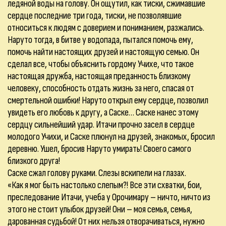
ледяной воды на голову. Он ощутил, как тиски, сжимавшие
сердце последние три года, тиски, не позволявшие
относиться к людям с доверием и пониманием, разжались.
Наруто тогда, в битве у водопада, пытался помочь ему,
помочь найти настоящих друзей и настоящую семью. Он
сделал все, чтобы объяснить гордому Учихе, что такое
настоящая дружба, настоящая преданность близкому
человеку, способность отдать жизнь за него, спасая от
смертельной ошибки! Наруто открыл ему сердце, позволил
увидеть его любовь к другу, а Саске… Саске нанес этому
сердцу сильнейший удар. Итачи прочно засел в сердце
молодого Учихи, и Саске плюнул на друзей, знакомых, бросил
деревню. Ушел, бросив Наруто умирать! Своего самого
близкого друга!
Саске сжал голову руками. Слезы вскипели на глазах.
«Как я мог быть настолько слепым?! Все эти схватки, бои,
преследование Итачи, учеба у Орочимару – ничто, ничто из
этого не стоит улыбок друзей! Они – моя семья, семья,
дарованная судьбой! От них нельзя отворачиваться, нужно