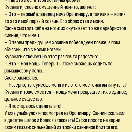
– Так это и есть твоя истинная форма?
Кусанаги, словно смущенный чем-то, шепчет:
– Это – первый владелец меча Орочимару, а так как я – копия,
то это и мой первый хозяин. Его образ стал и моим.
Саске смотрит себе на ноги: их окутывает то же серебристое
сияние, что и меч.
– О твоем предыдущем хозяине побеседуем позже, а пока
объясни, что с моими ногами.
Кусанаги отвечает на этот раз почти радостно:
– Это – моя мощь. Теперь ты тоже сможешь ходить по
ромашковому полю.
Саске засмеялся.
– Наверно, ты сумеешь меня и из этого местечка вытянуть, а?
Кусанаги тоже смеется – мощь меча превращает их в единое,
цельное существо.
– Я постараюсь сделать это!
Учиха улыбнулся и посмотрел на Орочимару. Саннин скользил
в десятке шагов и боялся атаковать! Саске просто не верил
своим глазам: сильнейший из тройки саннинов боится его.