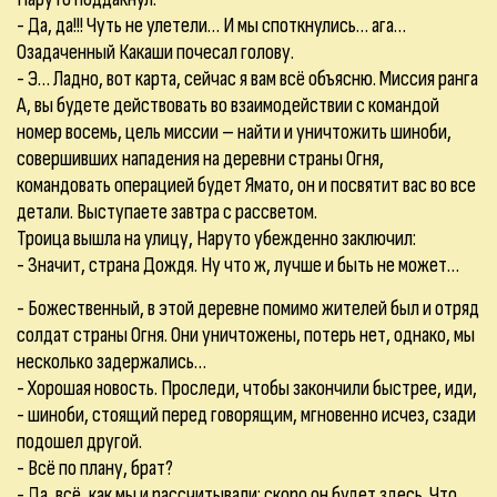
- Да, да!!! Чуть не улетели… И мы споткнулись… ага…
Озадаченный Какаши почесал голову.
- Э… Ладно, вот карта, сейчас я вам всё объясню. Миссия ранга
А, вы будете действовать во взаимодействии с командой
номер восемь, цель миссии – найти и уничтожить шиноби,
совершивших нападения на деревни страны Огня,
командовать операцией будет Ямато, он и посвятит вас во все
детали. Выступаете завтра с рассветом.
Троица вышла на улицу, Наруто убежденно заключил:
- Значит, страна Дождя. Ну что ж, лучше и быть не может…
- Божественный, в этой деревне помимо жителей был и отряд
солдат страны Огня. Они уничтожены, потерь нет, однако, мы
несколько задержались…
- Хорошая новость. Проследи, чтобы закончили быстрее, иди,
- шиноби, стоящий перед говорящим, мгновенно исчез, сзади
подошел другой.
- Всё по плану, брат?
- Да, всё, как мы и рассчитывали: скоро он будет здесь. Что