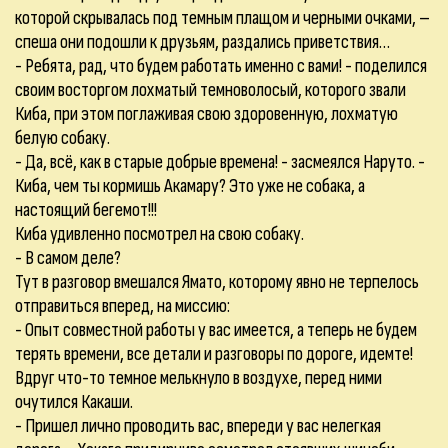
которой скрывалась под темным плащом и черными очками, –
спеша они подошли к друзьям, раздались приветствия…
- Ребята, рад, что будем работать именно с вами! - поделился
своим восторгом лохматый темноволосый, которого звали
Киба, при этом поглаживая свою здоровенную, лохматую
белую собаку.
- Да, всё, как в старые добрые времена! - засмеялся Наруто. -
Киба, чем ты кормишь Акамару? Это уже не собака, а
настоящий бегемот!!!
Киба удивленно посмотрел на свою собаку.
- В самом деле?
Тут в разговор вмешался Ямато, которому явно не терпелось
отправиться вперед, на миссию:
- Опыт совместной работы у вас имеется, а теперь не будем
терять времени, все детали и разговоры по дороге, идемте!
Вдруг что-то темное мелькнуло в воздухе, перед ними
очутился Какаши.
- Пришел лично проводить вас, впереди у вас нелегкая