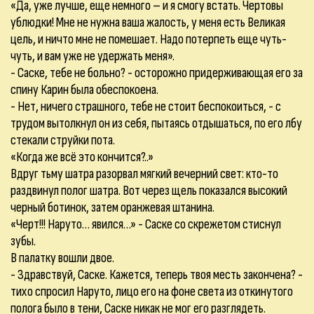
«Да, уже лучше, еще немного – и я смогу встать. Чертовы
ублюдки! Мне не нужна ваша жалость, у меня есть Великая
цель, и ничто мне не помешает. Надо потерпеть еще чуть-
чуть, и вам уже не удержать меня».
- Саске, тебе не больно? - осторожно придерживающая его за
спину Карин была обеспокоена.
- Нет, ничего страшного, тебе не стоит беспокоиться, - с
трудом вытолкнул он из себя, пытаясь отдышаться, по его лбу
стекали струйки пота.
«Когда же всё это кончится?..»
Вдруг тьму шатра разорвал мягкий вечерний свет: кто-то
раздвинул полог шатра. Вот через щель показался высокий
черный ботинок, затем оранжевая штанина.
«Черт!!! Наруто… явился…» - Саске со скрежетом стиснул
зубы.
В палатку вошли двое.
- Здравствуй, Саске. Кажется, теперь твоя месть закончена? -
тихо спросил Наруто, лицо его на фоне света из откинутого
полога было в тени, Саске никак не мог его разглядеть.