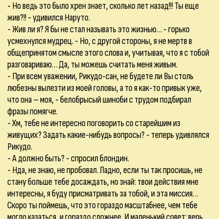
- Но ведь это было хрен знает, сколько лет назад!!! Ты еще
жив?!! - удивился Наруто.
- Жив ли я? Я бы не стал называть это жизнью… - горько
усмехнулся мудрец. - Но, с другой стороны, я не мертв в
общепринятом смысле этого слова и, учитывая, что я с тобой
разговариваю… Да, ты можешь считать меня живым.
- При всем уважении, Рикудо-сан, не будете ли Вы столь
любезны вылезти из моей головы, а то я как-то привык уже,
что она – моя, - белобрысый шиноби с трудом подбирал
фразы помягче.
- Хм, тебе не интересно поговорить со старейшим из
живущих? Задать какие-нибудь вопросы? - теперь удивлялся
Рикудо.
- А должно быть? - спросил блондин.
- Нда, не знаю, не пробовал. Ладно, если ты так просишь, не
стану больше тебе досаждать, но знай: твои действия мне
интересны, я буду присматривать за тобой, и эта миссия…
Скоро ты поймешь, что это гораздо масштабнее, чем тебе
могло казаться, и гораздо сложнее. И маленький совет: верь