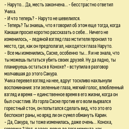
- Наруто… Да, месть закончена… - бесстрастно ответил
Учиха.
- И что теперь? - Наруто не шевелился.
- Теперь? Ты знаешь, что я говорил об этом еще тогда, когда
Какаши просил коротко рассказать о себе… Ничего не
изменилось, - ледяной взгляд глаз мстителя пронзил то
место, где, как он предполагал, находятся глаза Наруто.
- Все мы изменились, Саске, особенно ты… Я и не знала, что
ты можешь пытаться убить своих друзей. Ну да ладно, ты
планируешь остаться в Конохе? - вступила в разговор
молчавшая до этого Сакура.
Учиха перевел взгляд на нее, вдруг тоскливо нахлынули
воспоминания: эти зеленные глаза, мягкий голос, влюбленный
взгляд и время – единственное время в его жизни, когда он
был счастлив. Из горла Саске против его воли вырвался
горестный стон, он попытался сделать вид, что это его
беспокоят раны, но вряд ли он сумел обмануть Карин.
- Да, Сакура, ты тоже изменилась, даже очень… Коноха,