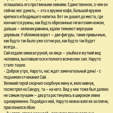
оглашались его протяжными зевками. Единственное, о чем он
сейчас мог думать, – это о кружке кофе, большой кружке
крепкого и бодрящего напитка. Вот он дошел до места, где
кончаются руины, как будто обрезанные гигантским ножом,
дальше – зеленая равнина, вдали темнеют верхушки
деревьев. У обломков ворот – две фигуры, такие привычные,
как будто так было уже сотни раз, как будто так будет
всегда…
Сай издали замахал рукой, на лице – улыбка и жуткий вид
человека, выспавшегося и полного всяческих сил. Наруто
стало тошно.
- Доброе утро, Наруто, нас ждет замечательный день! - с
подъемом отчеканил Сай.
Великий герой скорчил скорбную мину и, вяло кивнув,
посмотрел на Сакуру, та – на него. Вид у нее тоже был далеко
не самым лучшим – два рта растянулись в широком зевке
одновременно. Подойдя к ней, Наруто нежно взял ее за плечи,
прислонился лбом.