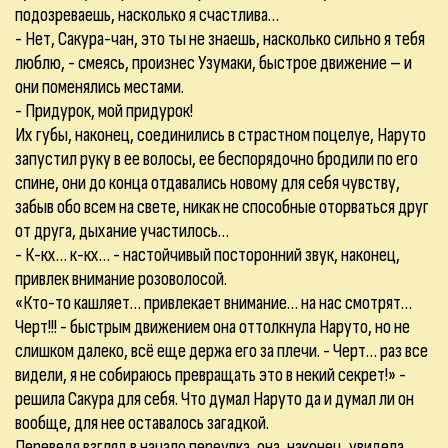
подозреваешь, насколько я счастлива…
- Нет, Сакура-чан, это ты не знаешь, насколько сильно я тебя
люблю, - смеясь, произнес Узумаки, быстрое движение – и
они поменялись местами.
- Придурок, мой придурок!
Их губы, наконец, соединились в страстном поцелуе, Наруто
запустил руку в ее волосы, ее беспорядочно бродили по его
спине, они до конца отдавались новому для себя чувству,
забыв обо всем на свете, никак не способные оторваться друг
от друга, дыхание участилось…
- К-кх… к-кх… - настойчивый посторонний звук, наконец,
привлек внимание розоволосой.
«Кто-то кашляет… привлекает внимание… на нас смотрят…
Черт!!! - быстрым движением она оттолкнула Наруто, но не
слишком далеко, всё еще держа его за плечи. - Черт… раз все
видели, я не собираюсь превращать это в некий секрет!» -
решила Сакура для себя. Что думал Наруто да и думал ли он
вообще, для нее оставалось загадкой.
Переведя взгляд в начало переулка, она, наконец, увидела