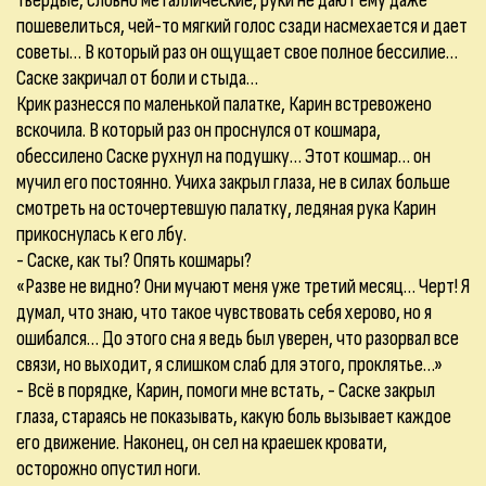
твердые, словно металлические, руки не дают ему даже
пошевелиться, чей-то мягкий голос сзади насмехается и дает
советы… В который раз он ощущает свое полное бессилие…
Саске закричал от боли и стыда…
Крик разнесся по маленькой палатке, Карин встревожено
вскочила. В который раз он проснулся от кошмара,
обессилено Саске рухнул на подушку… Этот кошмар… он
мучил его постоянно. Учиха закрыл глаза, не в силах больше
смотреть на осточертевшую палатку, ледяная рука Карин
прикоснулась к его лбу.
- Саске, как ты? Опять кошмары?
«Разве не видно? Они мучают меня уже третий месяц… Черт! Я
думал, что знаю, что такое чувствовать себя херово, но я
ошибался… До этого сна я ведь был уверен, что разорвал все
связи, но выходит, я слишком слаб для этого, проклятье…»
- Всё в порядке, Карин, помоги мне встать, - Саске закрыл
глаза, стараясь не показывать, какую боль вызывает каждое
его движение. Наконец, он сел на краешек кровати,
осторожно опустил ноги.