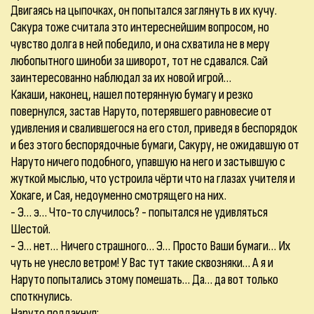
Двигаясь на цыпочках, он попытался заглянуть в их кучу.
Сакура тоже считала это интереснейшим вопросом, но
чувство долга в ней победило, и она схватила не в меру
любопытного шиноби за шиворот, тот не сдавался. Сай
заинтересованно наблюдал за их новой игрой…
Какаши, наконец, нашел потерянную бумагу и резко
повернулся, застав Наруто, потерявшего равновесие от
удивления и свалившегося на его стол, приведя в беспорядок
и без этого беспорядочные бумаги, Сакуру, не ожидавшую от
Наруто ничего подобного, упавшую на него и застывшую с
жуткой мыслью, что устроила чёрти что на глазах учителя и
Хокаге, и Сая, недоуменно смотрящего на них.
- Э… э… Что-то случилось? - попытался не удивляться
Шестой.
- Э… нет… Ничего страшного… Э… Просто Ваши бумаги… Их
чуть не унесло ветром! У Вас тут такие сквозняки… А я и
Наруто попытались этому помешать… Да… да вот только
споткнулись.
Наруто поддакнул: