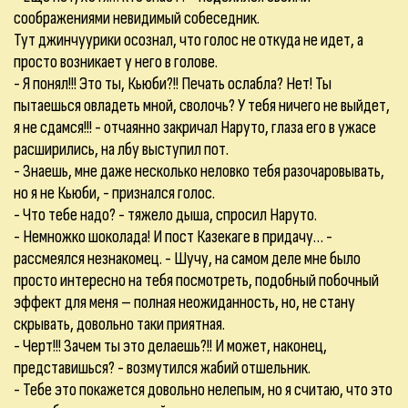
соображениями невидимый собеседник.
Тут джинчуурики осознал, что голос не откуда не идет, а
просто возникает у него в голове.
- Я понял!!! Это ты, Кьюби?!! Печать ослабла? Нет! Ты
пытаешься овладеть мной, сволочь? У тебя ничего не выйдет,
я не сдамся!!! - отчаянно закричал Наруто, глаза его в ужасе
расширились, на лбу выступил пот.
- Знаешь, мне даже несколько неловко тебя разочаровывать,
но я не Кьюби, - признался голос.
- Что тебе надо? - тяжело дыша, спросил Наруто.
- Немножко шоколада! И пост Казекаге в придачу… -
рассмеялся незнакомец. - Шучу, на самом деле мне было
просто интересно на тебя посмотреть, подобный побочный
эффект для меня – полная неожиданность, но, не стану
скрывать, довольно таки приятная.
- Черт!!! Зачем ты это делаешь?!! И может, наконец,
представишься? - возмутился жабий отшельник.
- Тебе это покажется довольно нелепым, но я считаю, что это