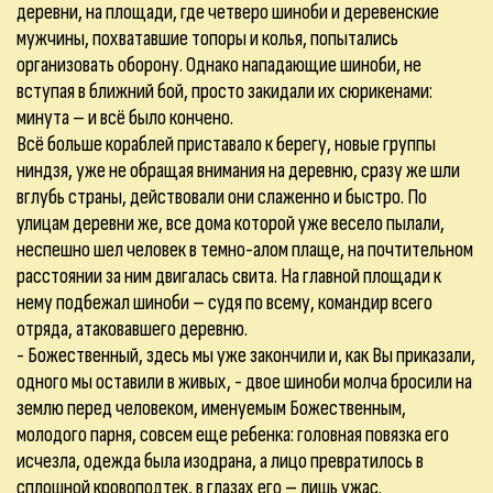
деревни, на площади, где четверо шиноби и деревенские
мужчины, похватавшие топоры и колья, попытались
организовать оборону. Однако нападающие шиноби, не
вступая в ближний бой, просто закидали их сюрикенами:
минута – и всё было кончено.
Всё больше кораблей приставало к берегу, новые группы
ниндзя, уже не обращая внимания на деревню, сразу же шли
вглубь страны, действовали они слаженно и быстро. По
улицам деревни же, все дома которой уже весело пылали,
неспешно шел человек в темно-алом плаще, на почтительном
расстоянии за ним двигалась свита. На главной площади к
нему подбежал шиноби – судя по всему, командир всего
отряда, атаковавшего деревню.
- Божественный, здесь мы уже закончили и, как Вы приказали,
одного мы оставили в живых, - двое шиноби молча бросили на
землю перед человеком, именуемым Божественным,
молодого парня, совсем еще ребенка: головная повязка его
исчезла, одежда была изодрана, а лицо превратилось в
сплошной кровоподтек, в глазах его – лишь ужас.