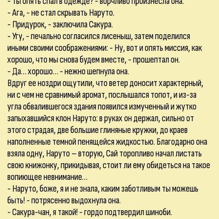
- Ты опять спал в одежде? - ворчливо произнесла она.
- Ага, - не стал скрывать Наруто.
- Придурок, - заключила Сакура.
- Угу, - печально согласился лисеныш, затем поделился
иными своими соображениями: - Ну, вот и опять миссия, как
хорошо, что мы снова будем вместе, - прошептал он.
- Да… хорошо… - нежно шепнула она.
Вдруг ее ноздри ощутили, что ветер доносит характерный,
ни с чем не сравнимый аромат, послышался топот, и из-за
угла обвалившегося здания появился измученный и жутко
запыхавшийся клон Наруто: в руках он держал, сильно от
этого страдая, две большие глиняные кружки, до краев
наполненные темной пенящейся жидкостью. Благодарно она
взяла одну, Наруто – вторую, Сай торопливо начал листать
свою книжонку, прикидывая, стоит ли ему обидеться на такое
вопиющее невнимание…
- Наруто, боже, я и не знала, каким заботливым ты можешь
быть! - потрясенно выдохнула она.
- Сакура-чан, я такой! - гордо подтвердил шиноби.