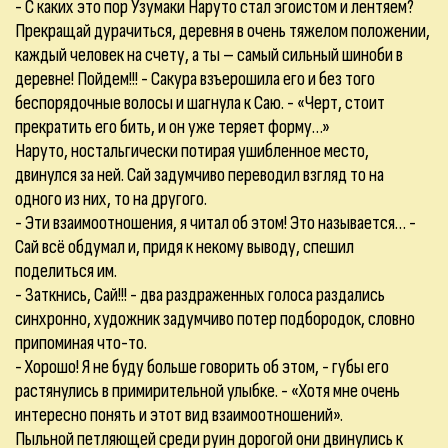
- С каких это пор Узумаки Наруто стал эгоистом и лентяем?
Прекращай дурачиться, деревня в очень тяжелом положении,
каждый человек на счету, а ты – самый сильный шиноби в
деревне! Пойдем!!! - Сакура взъерошила его и без того
беспорядочные волосы и шагнула к Саю. - «Черт, стоит
прекратить его бить, и он уже теряет форму…»
Наруто, ностальгически потирая ушибленное место,
двинулся за ней. Сай задумчиво переводил взгляд то на
одного из них, то на другого.
- Эти взаимоотношения, я читал об этом! Это называется… -
Сай всё обдумал и, придя к некому выводу, спешил
поделиться им.
- Заткнись, Сай!!! - два раздраженных голоса раздались
синхронно, художник задумчиво потер подбородок, словно
припоминая что-то.
- Хорошо! Я не буду больше говорить об этом, - губы его
растянулись в примирительной улыбке. - «Хотя мне очень
интересно понять и этот вид взаимоотношений».
Пыльной петляющей среди руин дорогой они двинулись к