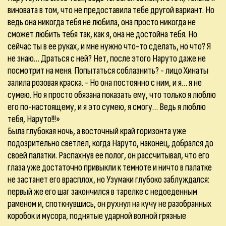
виновата в том, что не предоставила тебе другой вариант. Но
ведь она никогда тебя не любила, она просто никогда не
сможет любить тебя так, как я, она не достойна тебя. Но
сейчас ты в ее руках, и мне нужно что-то сделать, но что? Я
не знаю… Драться с ней? Нет, после этого Наруто даже не
посмотрит на меня. Попытаться соблазнить? - лицо Хинаты
залила розовая краска. - Но она постоянно с ним, и я… я не
сумею. Но я просто обязана показать ему, что только я люблю
его по-настоящему, и я это сумею, я смогу… Ведь я люблю
тебя, Наруто!!!»
Была глубокая ночь, а восточный край горизонта уже
подозрительно светлел, когда Наруто, наконец, добрался до
своей палатки. Распахнув ее полог, он рассчитывал, что его
глаза уже достаточно привыкли к темноте и ничто в палатке
не застанет его врасплох, но Узумаки глубоко заблуждался:
первый же его шаг закончился в тарелке с недоеденным
раменом и, споткнувшись, он рухнул на кучу не разобранных
коробок и мусора, поднятые ударной волной грязные