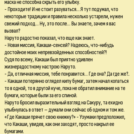
маска не способна скрыть его улыбку.
- Проходите! И не стоит разуваться… Я тут подумал, что
некоторые традиции и правила несколько устарели, нужен
свежий подход… Ну, это после… Вы знаете, зачем я вас
вызвал?
Наруто радостно показал, что еще как знает.
- Новая миссия, Какаши-сенсей? Надеюсь, что-нибудь
достойное моих непревзойденных способностей?!
Судя по всему, Какаши был приятно удивлен
жизнерадостному настрою Наруто.
- Да, отличная миссия, тебе понравится… Где она? Да где же?..
- Какаши потерянно оглядел кипу бумаг, затем начал копаться
то в одной, то в другой куче, пока не обратил внимание на те
бумаги, которые были за его спиной.
Наруто бросил выразительный взгляд на Сакуру, та ехидно
улыбнулась в ответ – думали они сейчас об одном и том же.
«Где Какаши прячет свою книжку?» - Узумаки предположил,
что Какаши, увидев, как они заходят, просто накрыл ее
бумагами.