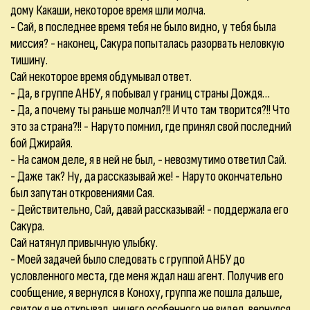
дому Какаши, некоторое время шли молча.
- Сай, в последнее время тебя не было видно, у тебя была
миссия? - наконец, Сакура попыталась разорвать неловкую
тишину.
Сай некоторое время обдумывал ответ.
- Да, в группе АНБУ, я побывал у границ страны Дождя…
- Да, а почему ты раньше молчал?!! И что там творится?!! Что
это за страна?!! - Наруто помнил, где принял свой последний
бой Джирайя.
- На самом деле, я в ней не был, - невозмутимо ответил Сай.
- Даже так? Ну, да рассказывай же! - Наруто окончательно
был запутан откровениями Сая.
- Действительно, Сай, давай рассказывай! - поддержала его
Сакура.
Сай натянул привычную улыбку.
- Моей задачей было следовать с группой АНБУ до
условленного места, где меня ждал наш агент. Получив его
сообщение, я вернулся в Коноху, группа же пошла дальше,
свиток я не открывал, ничего особенного не видел, вернулся