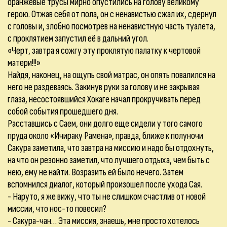
оранжевые трусы мирно опустились на голову великому
герою. Отжав себя от пола, он с ненавистью сжал их, сдернул
с головы и, злобно посмотрев на ненавистную часть туалета,
с проклятием запустил её в дальний угол.
«Черт, завтра я сожгу эту проклятую палатку к чертовой
матери!!!»
Найдя, наконец, на ощупь свой матрас, он опять повалился на
него не раздеваясь. Закинув руки за голову и не закрывая
глаза, несостоявшийся Хокаге начал прокручивать перед
собой события прошедшего дня.
Расставшись с Саем, они долго еще сидели у того самого
пруда около «Ичираку Рамена», правда, ближе к полуночи
Сакура заметила, что завтра на миссию и надо бы отдохнуть,
на что он резонно заметил, что лучшего отдыха, чем быть с
нею, ему не найти. Возразить ей было нечего. Затем
вспомнился диалог, который произошел после ухода Сая.
- Наруто, я же вижу, что ты не слишком счастлив от новой
миссии, что нос-то повесил?
- Сакура-чан… Эта миссия, знаешь, мне просто хотелось