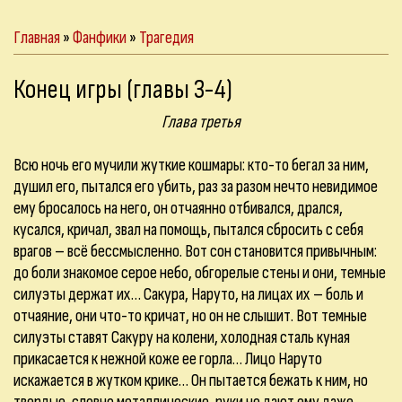
Главная
»
Фанфики
»
Трагедия
Конец игры (главы 3-4)
Глава третья
Всю ночь его мучили жуткие кошмары: кто-то бегал за ним,
душил его, пытался его убить, раз за разом нечто невидимое
ему бросалось на него, он отчаянно отбивался, дрался,
кусался, кричал, звал на помощь, пытался сбросить с себя
врагов – всё бессмысленно. Вот сон становится привычным:
до боли знакомое серое небо, обгорелые стены и они, темные
силуэты держат их… Сакура, Наруто, на лицах их – боль и
отчаяние, они что-то кричат, но он не слышит. Вот темные
силуэты ставят Сакуру на колени, холодная сталь куная
прикасается к нежной коже ее горла… Лицо Наруто
искажается в жутком крике… Он пытается бежать к ним, но