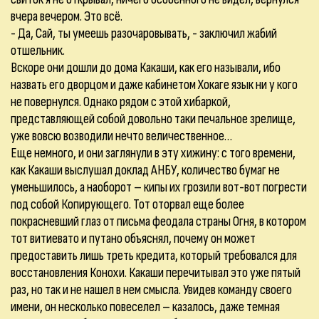
вчера вечером. Это всё.
- Да, Сай, ты умеешь разочаровывать, - заключил жабий
отшельник.
Вскоре они дошли до дома Какаши, как его называли, ибо
назвать его дворцом и даже кабинетом Хокаге язык ни у кого
не повернулся. Однако рядом с этой хибаркой,
представляющей собой довольно таки печальное зрелище,
уже вовсю возводили нечто величественное…
Еще немного, и они заглянули в эту хижину: с того времени,
как Какаши выслушал доклад АНБУ, количество бумаг не
уменьшилось, а наоборот – кипы их грозили вот-вот погрести
под собой Копирующего. Тот оторвал еще более
покрасневший глаз от письма феодала страны Огня, в котором
тот витиевато и путано объяснял, почему он может
предоставить лишь треть кредита, который требовался для
восстановления Конохи. Какаши перечитывал это уже пятый
раз, но так и не нашел в нем смысла. Увидев команду своего
имени, он несколько повеселел – казалось, даже темная