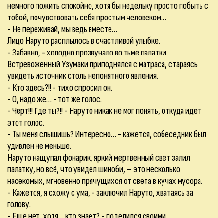
немного пожить спокойно, хотя бы недельку просто побыть с
тобой, почувствовать себя простым человеком…
- Не переживай, мы ведь вместе…
Лицо Наруто расплылось в счастливой улыбке.
- Забавно, - холодно прозвучало во тьме палатки.
Встревоженный Узумаки приподнялся с матраса, стараясь
увидеть источник столь непонятного явления.
- Кто здесь?!! - тихо спросил он.
- О, надо же… - тот же голос.
- Черт!!! Где ты?!! - Наруто никак не мог понять, откуда идет
этот голос.
- Ты меня слышишь? Интересно… - кажется, собеседник был
удивлен не меньше.
Наруто нащупал фонарик, яркий мертвенный свет залил
палатку, но всё, что увидел шиноби, – это несколько
насекомых, мгновенно прячущихся от света в кучах мусора.
- Кажется, я схожу с ума, - заключил Наруто, хватаясь за
голову.
- Еще нет, хотя… кто знает? - поделился своими