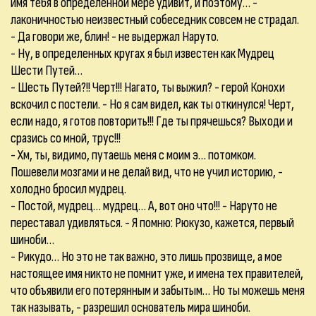
имя тебя в определенной мере удивит, и поэтому… -
лаконичностью неизвестный собеседник совсем не страдал.
- Да говори же, блин! - не выдержал Наруто.
- Ну, в определенных кругах я был известен как Мудрец
Шести Путей…
- Шесть Путей?!! Черт!!! Нагато, ты выжил? - герой Конохи
вскочил с постели. - Но я сам видел, как ты откинулся! Черт,
если надо, я готов повторить!!! Где ты прячешься? Выходи и
сразись со мной, трус!!!
- Хм, ты, видимо, путаешь меня с моим э… потомком.
Пошевели мозгами и не делай вид, что не учил историю, -
холодно бросил мудрец.
- Постой, мудрец… мудрец… А, вот оно что!!! - Наруто не
переставал удивляться. - Я помню: Рюкузо, кажется, первый
шиноби…
- Рикудо… Но это не так важно, это лишь прозвище, а мое
настоящее имя никто не помнит уже, и имена тех правителей,
что объявили его потерянным и забытым… Но ты можешь меня
так называть, - разрешил основатель мира шиноби.