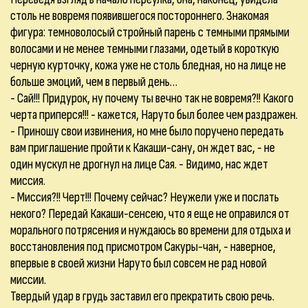
столь не вовремя появившегося постороннего. Знакомая
фигура: темноволосый стройный парень с темными прямыми
волосами и не менее темными глазами, одетый в короткую
черную курточку, кожа уже не столь бледная, но на лице не
больше эмоций, чем в первый день…
- Сай!!! Придурок, ну почему ты вечно так не вовремя?!! Какого
черта приперся!!! - кажется, Наруто был более чем раздражен.
- Приношу свои извинения, но мне было поручено передать
вам приглашение пройти к Какаши-сану, он ждет вас, - не
один мускул не дрогнул на лице Сая. - Видимо, нас ждет
миссия.
- Миссия?!! Черт!!! Почему сейчас? Неужели уже и послать
некого? Передай Какаши-сенсею, что я еще не оправился от
морального потрясения и нуждаюсь во времени для отдыха и
восстановления под присмотром Сакуры-чан, - наверное,
впервые в своей жизни Наруто был совсем не рад новой
миссии.
Твердый удар в грудь заставил его прекратить свою речь.