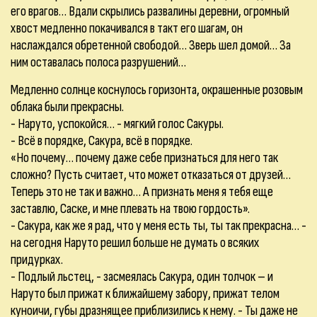
его врагов… Вдали скрылись развалины деревни, огромный
хвост медленно покачивался в такт его шагам, он
наслаждался обретенной свободой… Зверь шел домой… За
ним оставалась полоса разрушений…
Медленно солнце коснулось горизонта, окрашенные розовым
облака были прекрасны.
- Наруто, успокойся… - мягкий голос Сакуры.
- Всё в порядке, Сакура, всё в порядке.
«Но почему… почему даже себе признаться для него так
сложно? Пусть считает, что может отказаться от друзей…
Теперь это не так и важно… А признать меня я тебя еще
заставлю, Саске, и мне плевать на твою гордость».
- Сакура, как же я рад, что у меня есть ты, ты так прекрасна… -
на сегодня Наруто решил больше не думать о всяких
придурках.
- Подлый льстец, - засмеялась Сакура, один толчок – и
Наруто был прижат к ближайшему забору, прижат телом
куноичи, губы дразнящее приблизились к нему. - Ты даже не