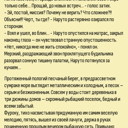
только себе… Прощай, до новых встреч… - голос затих.
- Эй, постой, миссия? Почему не верить? Что сложнее?!!
Объясни!!! Черт, ты где? - Наруто растерянно озирался по
сторонам.
- Взял и ушел, во блин… - Наруто опустился на матрас, закрыл
наконец глаза – он чувствовал странную опустошенность.
«Нет, никогда мне не жить спокойно», - понял он.
Мерзкий, раздражающий звон проклятущего будильника
разорвал сонную тишину палатки, Наруто потянулся за
кунаем…
Протяженный пологий песчаный берег, в предрассветном
сумраке море выглядит металлическим и холодным, а песок –
серым и безжизненным. Совсем у воды стоит деревенька в
три дюжины домов – скромный рыбацкий поселок, бедный и
всеми забытый.
Фуроку, тихо насвистывая придуманную им самим веселую
мелодию, пятясь, вышел из своей лачуги, держа в руках
починенную прошлым вечером рыбацкую сеть. Привычно