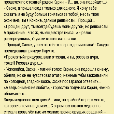
прошелся по стоящей рядом Карин. - И… да, она подойдет…»
- Саске, я пришел сюда только для одного. Я хочу тебе
сказать: я не буду больше гоняться за тобой, месть твоя
окончена, ты в Конохе, дальше решай сам… Прощай…
«Прощай, друг, ты всегда будешь моим другом, но решай сам.
А признание… что ж, мы еще встретимся…» - резко
развернувшись, Узумаки вышел из палатки.
- Прощай, Саске, успехов тебе в возрождении клана! - Сакура
последовала примеру Наруто.
«Проклятый придурок, вали отсюда, и ты, розовая дура,
тоже!!! Розовая дура…»
- Успокойся, Саске, - мягкий голос Карин, она подошла к нему,
обняла, но он не чувствовал этого, нежные губы заскользили
по холодной, гладкой коже, Саске постарался ответить…
«А ведь он меня не любит», - горестно подумала Карин, нежно
обнимая его…
Зверь медленно шел домой… или, по крайней мере, в место,
которое он считал домом… С огромных клыков медленно
стекала кровь убитых им мелких громко орущих созданий –