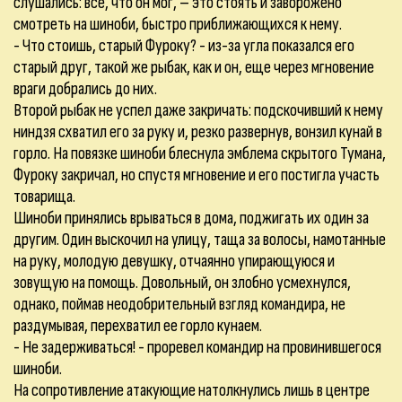
слушались: всё, что он мог, – это стоять и заворожено
смотреть на шиноби, быстро приближающихся к нему.
- Что стоишь, старый Фуроку? - из-за угла показался его
старый друг, такой же рыбак, как и он, еще через мгновение
враги добрались до них.
Второй рыбак не успел даже закричать: подскочивший к нему
ниндзя схватил его за руку и, резко развернув, вонзил кунай в
горло. На повязке шиноби блеснула эмблема скрытого Тумана,
Фуроку закричал, но спустя мгновение и его постигла участь
товарища.
Шиноби принялись врываться в дома, поджигать их один за
другим. Один выскочил на улицу, таща за волосы, намотанные
на руку, молодую девушку, отчаянно упирающуюся и
зовущую на помощь. Довольный, он злобно усмехнулся,
однако, поймав неодобрительный взгляд командира, не
раздумывая, перехватил ее горло кунаем.
- Не задерживаться! - проревел командир на провинившегося
шиноби.
На сопротивление атакующие натолкнулись лишь в центре