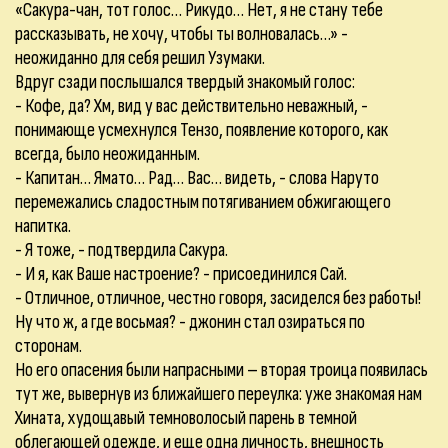
«Сакура-чан, тот голос… Рикудо… Нет, я не стану тебе
рассказывать, не хочу, чтобы ты волновалась…» -
неожиданно для себя решил Узумаки.
Вдруг сзади послышался твердый знакомый голос:
- Кофе, да? Хм, вид у вас действительно неважный, -
понимающе усмехнулся Тензо, появление которого, как
всегда, было неожиданным.
- Капитан… Ямато… Рад… Вас… видеть, - слова Наруто
перемежались сладостным потягиванием обжигающего
напитка.
- Я тоже, - подтвердила Сакура.
- И я, как Ваше настроение? - присоединился Сай.
- Отличное, отличное, честно говоря, засиделся без работы!
Ну что ж, а где восьмая? - джонин стал озираться по
сторонам.
Но его опасения были напрасными – вторая троица появилась
тут же, вывернув из ближайшего переулка: уже знакомая нам
Хината, худощавый темноволосый парень в темной
облегающей одежде, и еще одна личность, внешность