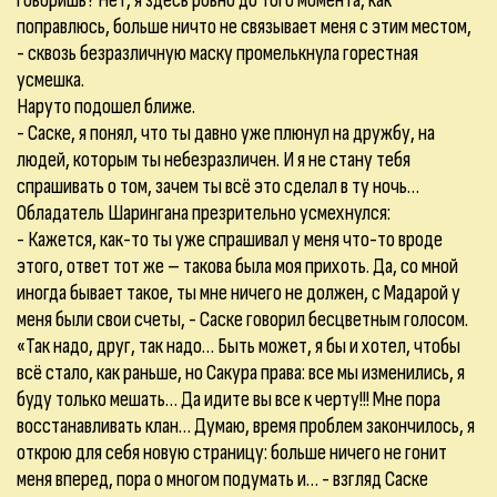
говоришь? Нет, я здесь ровно до того момента, как
поправлюсь, больше ничто не связывает меня с этим местом,
- сквозь безразличную маску промелькнула горестная
усмешка.
Наруто подошел ближе.
- Саске, я понял, что ты давно уже плюнул на дружбу, на
людей, которым ты небезразличен. И я не стану тебя
спрашивать о том, зачем ты всё это сделал в ту ночь…
Обладатель Шарингана презрительно усмехнулся:
- Кажется, как-то ты уже спрашивал у меня что-то вроде
этого, ответ тот же – такова была моя прихоть. Да, со мной
иногда бывает такое, ты мне ничего не должен, с Мадарой у
меня были свои счеты, - Саске говорил бесцветным голосом.
«Так надо, друг, так надо… Быть может, я бы и хотел, чтобы
всё стало, как раньше, но Сакура права: все мы изменились, я
буду только мешать… Да идите вы все к черту!!! Мне пора
восстанавливать клан… Думаю, время проблем закончилось, я
открою для себя новую страницу: больше ничего не гонит
меня вперед, пора о многом подумать и… - взгляд Саске