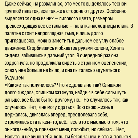
Даже сейчас, на развалинах, это место выделялось тесной
группой палаток, всё так же в стороне от других. Особенно
выделяется одна из них – лилового цвета, размером
превосходящая все остальные – палатка наследницы клана. В
палатке стоит непроглядная тьма, и лишь долго
приглядываясь, можно заметить в дальнем ее углу слабое
движение. Сгорбившись и обхватив руками колени, Хината
сидела, забившись в дальний угол. В очередной раз она
вздрогнула, но продолжала сидеть в странном оцепенении,
слез у нее больше не было, и она пыталась задуматься о
будущем.
«Как же так получилось? Что я сделала не так? Слишком
долго я ждала, слишком затянула, найди я в себе силы чуть
раньше, всё было бы по-другому, но… Но случилось так, как
случилось. Нет, я не могу сдаться. Всю свою жизнь я
держалась, двигалась вперед, преодолевала себя,
стремилась стать кем-то, всё… всё это с мыслью о том, что
он когда-нибудь признает меня, полюбит, но сейчас… Нет,
Наруто, я не виню тебя, ведь ты бегал за ней, и это я, только я