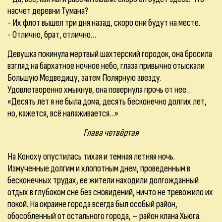
насчет деревни Тумана?
- Их флот вышел три дня назад, скоро они будут на месте.
- Отлично, брат, отлично…
Девушка покинула мертвый шахтерский городок, она бросила
взгляд на бархатное ночное небо, глаза привычно отыскали
Большую Медведицу, затем Полярную звезду.
Удовлетворенно хмыкнув, она повернула прочь от нее…
«Десять лет я не была дома, десять бесконечно долгих лет,
но, кажется, всё налаживается…»
Глава четвёртая
На Коноху опустилась тихая и темная летняя ночь.
Измученные долгим и хлопотным днем, проведенным в
бесконечных трудах, ее жители находили долгожданный
отдых в глубоком сне без сновидений, ничто не тревожило их
покой. На окраине города всегда был особый район,
обособленный от остального города, – район клана Хьюга.