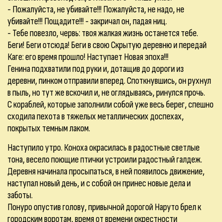
- Пожалуйста, не убивайте!!! Пожалуйста, не надо, не
убивайте!!! Пощадите!!! - закричал он, падая ниц.
- Тебе повезло, червь: твоя жалкая жизнь останется тебе.
Беги! Беги отсюда! Беги в свою Скрытую деревню и передай
Каге: его время прошло! Наступает Новая эпоха!!!
Генина подхватили под руки и, дотащив до дороги из
деревни, пинком отправили вперед. Споткнувшись, он рухнул
в пыль, но тут же вскочил и, не оглядываясь, ринулся прочь.
С кораблей, которые заполнили собой уже весь берег, спешно
сходила пехота в тяжелых металлических доспехах,
покрытых темным лаком.
Наступило утро. Коноха окрасилась в радостные светлые
тона, весело поющие птички устроили радостный галдеж.
Деревня начинала просыпаться, в ней появилось движение,
наступал новый день, и с собой он принес новые дела и
заботы.
Понуро опустив голову, привычной дорогой Наруто брел к
городским воротам, время от времени окрестности