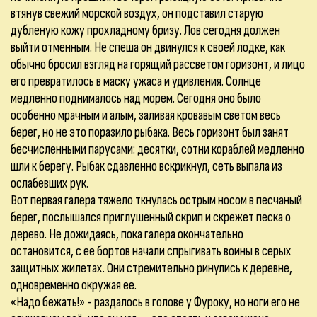
втянув свежий морской воздух, он подставил старую
дубленую кожу прохладному бризу. Лов сегодня должен
выйти отменным. Не спеша он двинулся к своей лодке, как
обычно бросил взгляд на горящий рассветом горизонт, и лицо
его превратилось в маску ужаса и удивления. Солнце
медленно поднималось над морем. Сегодня оно было
особенно мрачным и алым, заливая кровавым светом весь
берег, но не это поразило рыбака. Весь горизонт был занят
бесчисленными парусами: десятки, сотни кораблей медленно
шли к берегу. Рыбак сдавленно вскрикнул, сеть выпала из
ослабевших рук.
Вот первая галера тяжело ткнулась острым носом в песчаный
берег, послышался приглушенный скрип и скрежет песка о
дерево. Не дожидаясь, пока галера окончательно
остановится, с ее бортов начали спрыгивать воины в серых
защитных жилетах. Они стремительно ринулись к деревне,
одновременно окружая ее.
«Надо бежать!» - раздалось в голове у Фуроку, но ноги его не