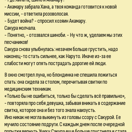
- Акамару забрала Хана, а твоя команда готовится к новой
миссии, - ответила розоволосая.
- Будет война? - спросил хозяин Акамару.
Сакура молчала.
- Понятно, - отозвался шиноби. - Ну что ж, уделаем мы этих
песчаников!
Сакура снова улыбнулась: незачем больше грустить, надо
наконец-то стать сильнее, как Наруто. Иначе из-за ее
слабости могут опять пострадать дорогие ей люди.
В окно смотрел луна, но блондинка не спешила ложиться
спать: она сидела за столом, перечитывая свитки по
медицинским техникам.
«Только бы не ошибиться, только бы сделать всё правильно»,
- повторяла про себя девушка, забывая вникать в содержание
свитка, которое она и без того знала наизусть.
Ино никак не могла выкинуть из головы ссору с Сакурой. Ее
мучило состояние подруги. С каждым днем после очередной
попытки вернуть Учиху Сакура еще больше грустнела и стала