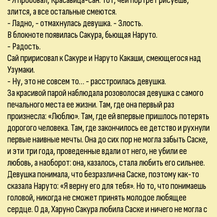
- Я пробовал, Красавица-сан: тот, чей портрет рисуешь,
злится, а все остальные смеются.
- Ладно, - отмахнулась девушка. - Злость.
В блокноте появилась Сакура, бьющая Наруто.
- Радость.
Сай пририсовал к Сакуре и Наруто Какаши, смеющегося над
Узумаки.
- Ну, это не совсем то… - расстроилась девушка.
За красивой парой наблюдала розоволосая девушка с самого
печального места ее жизни. Там, где она первый раз
произнесла: «Люблю». Там, где ей впервые пришлось потерять
дорогого человека. Там, где закончилось ее детство и рухнули
первые наивные мечты. Она до сих пор не могла забыть Саске,
и эти три года, проведенные вдали от него, не убили ее
любовь, а наоборот: она, казалось, стала любить его сильнее.
Девушка понимала, что безразлична Саске, поэтому как-то
сказала Наруто: «Я верну его для тебя». Но то, что понимаешь
головой, никогда не сможет принять молодое любящее
сердце. О да, Харуно Сакура любила Саске и ничего не могла с