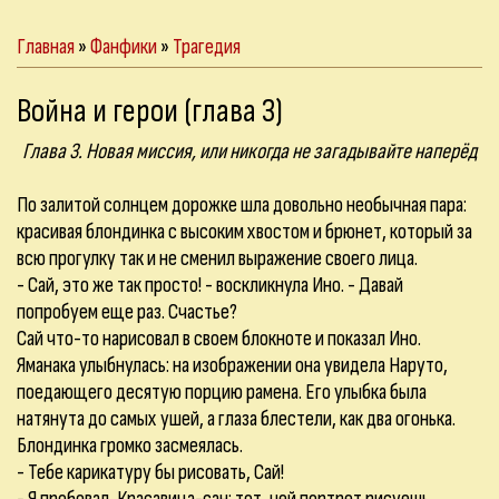
Главная
»
Фанфики
»
Трагедия
Война и герои (глава 3)
Глава 3. Новая миссия, или никогда не загадывайте наперёд
По залитой солнцем дорожке шла довольно необычная пара:
красивая блондинка с высоким хвостом и брюнет, который за
всю прогулку так и не сменил выражение своего лица.
- Сай, это же так просто! - воскликнула Ино. - Давай
попробуем еще раз. Счастье?
Сай что-то нарисовал в своем блокноте и показал Ино.
Яманака улыбнулась: на изображении она увидела Наруто,
поедающего десятую порцию рамена. Его улыбка была
натянута до самых ушей, а глаза блестели, как два огонька.
Блондинка громко засмеялась.
- Тебе карикатуру бы рисовать, Сай!