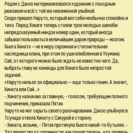
Рядом с Данзо материализовался художник с походным
рюкзаком и всё с той же неизменной улыбкой.
Скоро пришел Наруто, который вел себя необычно спокойно и
тихо. Перед Хокаге теперь стояли трое молодых шиноби:
непредсказуемый ниндзя номер один, который иногда
забывал пользоваться величайшим даром природы – мозгом;
Хьюга Хината – не в меру скромная и стеснительная
наследница клана, при этом по уши влюбленная в Узумаки;
Сай, от которого можно было ждать не известно чего. Да,
выбрать главу их команды для Хокаге было непростой
задачей.
«Наруто нельзя: он официально – еще только генин. А значит,
Хината или Сай…»
- Хинату назначаю за главную, - голосом, требующим полного
подчинения, приказала Пятая.
Наруто не мог скрыть своего разочарования. Данзо улыбнулся.
Тсунаде отвела Хинату с Сакурой в сторону.
- Хината, возьми, - Пятая протянула Хьюге какой-то бутылек. -
Это лекарство от скромности: как почувствуешь, что теряешь