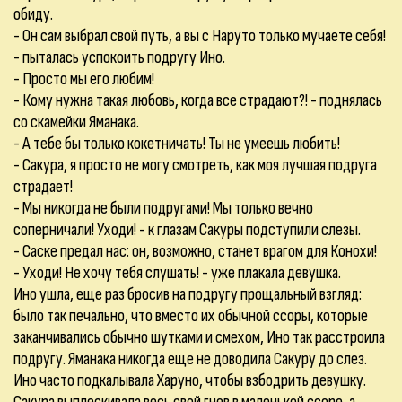
обиду.
- Он сам выбрал свой путь, а вы с Наруто только мучаете себя!
- пыталась успокоить подругу Ино.
- Просто мы его любим!
- Кому нужна такая любовь, когда все страдают?! - поднялась
со скамейки Яманака.
- А тебе бы только кокетничать! Ты не умеешь любить!
- Сакура, я просто не могу смотреть, как моя лучшая подруга
страдает!
- Мы никогда не были подругами! Мы только вечно
соперничали! Уходи! - к глазам Сакуры подступили слезы.
- Саске предал нас: он, возможно, станет врагом для Конохи!
- Уходи! Не хочу тебя слушать! - уже плакала девушка.
Ино ушла, еще раз бросив на подругу прощальный взгляд:
было так печально, что вместо их обычной ссоры, которые
заканчивались обычно шутками и смехом, Ино так расстроила
подругу. Яманака никогда еще не доводила Сакуру до слез.
Ино часто подкалывала Харуно, чтобы взбодрить девушку.