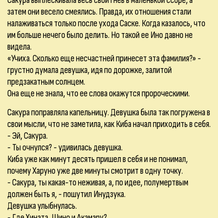
Сакура выплескивала весь свой гнев в маленькой ссоре, а
затем они весело смеялись. Правда, их отношения стали
налаживаться только после ухода Саске. Когда казалось, что
им больше нечего было делить. Но такой ее Ино давно не
видела.
«Учиха. Сколько еще несчастней принесет эта фамилия?» -
грустно думала девушка, идя по дорожке, залитой
предзакатным солнцем.
Она еще не знала, что ее слова окажутся пророческими.
Сакура поправляла капельницу. Девушка была так погружена в
свои мысли, что не заметила, как Киба начал приходить в себя.
- Эй, Сакура.
- Ты очнулся? - удивилась девушка.
Киба уже как минут десять пришел в себя и не понимал,
почему Харуно уже две минуты смотрит в одну точку.
- Сакура, ты какая-то неживая, а, по идее, полумертвым
должен быть я, - пошутил Инудзука.
Девушка улыбнулась.
- Где Хината, Шино и Акамару?