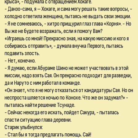
крыса», - подумала с отвращением Хокаге.
- Данзо-сама, я – Хокаге, и сама могу решать такие вопросы, -
холодно ответила женщина, пытаясь не выдать свои эмоции.
- Я не сомневаюсь, - хитро прищурил глаз глава «Корня». - Но
Вы же не будете возражать, если я помогу Вам?
«Играешь со мной! Прекрасно зная, на какую миссию и кого я
собираюсь отправить», - думала внучка Первого, пытаясь
подавить злость.
- Нет, конечно.
- Я думаю, если Абураме Шино не может участвовать в этой
миссии, надо взять Сая. Он прекрасно подходит для разведки,
да и Наруто с ним работал в команде.
«Он знает, что я не могу отказаться от кандидатуры Сая. Но он
неспроста шляется ночью по Конохе. Что же он задумал?» -
пыталась найти решение Тсунаде.
- Сейчас некогда его искать, пойдет Сакура, - пыталась
спасти ситуацию глава деревни.
Старик улыбнулся:
- Стал бы я тогда предлагать помощь. Сай!