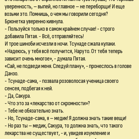
уверенность, – выпей, но главное – не переборщи! И еще
возьми это. Помнишь, о чем мы говорили сегодня?
Брюнетка уверенно кивнула.
- Пользуйся только в самом крайнем случае! - строго
добавила Пятая. - Всё, отправляйтесь!
И трое шиноби исчезли в ночи. Тсунаде сжала кулаки.
«Надеюсь, у тебя всё получится, Наруто. От тебя теперь
зависит очень многое», - думала Пятая.
«Сай, не подведи меня. Следуй плану», - пронеслось в голове
Данзо.
- Тсунаде-сама, - позвала розоволосая ученица своего
сенсея, подбегая к ней.
- Да, Сакура.
- Что это за «лекарство от скромности»?
- Тебе не обязательно знать.
- Но, Тсунаде-сама, я – медик! Я должна знать такие вещи!
- Но раз ты – медик, Сакура, то должна знать, что такого
лекарства не существует, - и, увидев изумление и