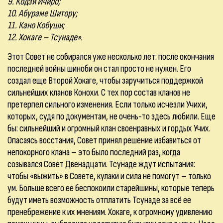
9. Кодзи Ичиро;
10. Абураме Шитору;
11. Кано Кобуши;
12. Хокаге – Тсунаде».
Этот Совет не собирался уже несколько лет: после окончания
последней войны шиноби он стал просто не нужен. Его
создал еще Второй Хокаге, чтобы заручиться поддержкой
сильнейших кланов Конохи. С тех пор состав кланов не
претерпел сильного изменения. Если только исчезли Учихи,
которых, судя по документам, не очень-то здесь любили. Еще
бы: сильнейший и огромный клан своенравных и гордых Учих.
Опасаясь восстания, Совет принял решение избавиться от
непокорного клана – это было последний раз, когда
созывался Совет Двенадцати. Тсунаде ждут испытания:
чтобы «выжить» в Совете, кулаки и сила не помогут – только
ум. Больше всего ее беспокоили старейшины, которые теперь
будут иметь возможность отплатить Тсунаде за всё ее
пренебрежение к их мнениям. Хокаге, к огромному удивлению