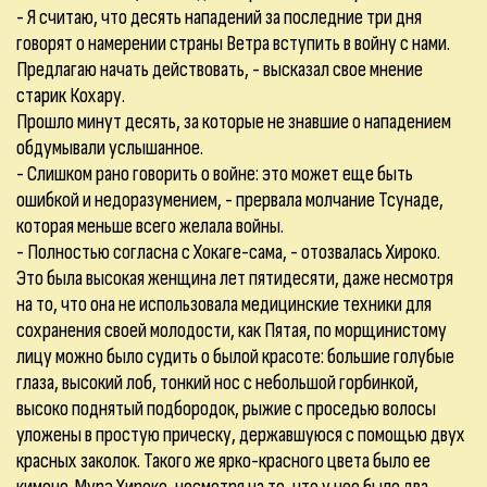
- Я считаю, что десять нападений за последние три дня
говорят о намерении страны Ветра вступить в войну с нами.
Предлагаю начать действовать, - высказал свое мнение
старик Кохару.
Прошло минут десять, за которые не знавшие о нападением
обдумывали услышанное.
- Слишком рано говорить о войне: это может еще быть
ошибкой и недоразумением, - прервала молчание Тсунаде,
которая меньше всего желала войны.
- Полностью согласна с Хокаге-сама, - отозвалась Хироко.
Это была высокая женщина лет пятидесяти, даже несмотря
на то, что она не использовала медицинские техники для
сохранения своей молодости, как Пятая, по морщинистому
лицу можно было судить о былой красоте: большие голубые
глаза, высокий лоб, тонкий нос с небольшой горбинкой,
высоко поднятый подбородок, рыжие с проседью волосы
уложены в простую прическу, державшуюся с помощью двух
красных заколок. Такого же ярко-красного цвета было ее