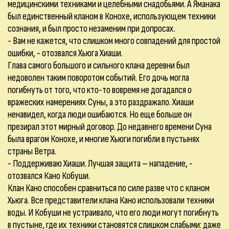
медицинскими техниками и целебными снадобьями. А Яманака
был единственный кланом в Конохе, использующем техники
сознания, и был просто незаменим при допросах.
- Вам не кажется, что слишком много совпадений для простой
ошибки, - отозвался Хьюга Хиаши.
Глава самого большого и сильного клана деревни был
недоволен таким поворотом событий. Его дочь могла
погибнуть от того, что кто-то вовремя не догадался о
вражеских намерениях Суны, а это раздражало. Хиаши
ненавидел, когда люди ошибаются. Но еще больше он
презирал этот мирный договор. До недавнего времени Суна
была врагом Конохе, и многие Хьюги погибли в пустынях
страны Ветра.
- Поддерживаю Хиаши. Лучшая защита – нападение, -
отозвался Кано Кобуши.
Клан Кано способен сравниться по силе разве что с кланом
Хьюга. Все представители клана Кано использовали техники
воды. И Кобуши не устраивало, что его люди могут погибнуть
в пустыне, где их техники становятся слишком слабыми: даже