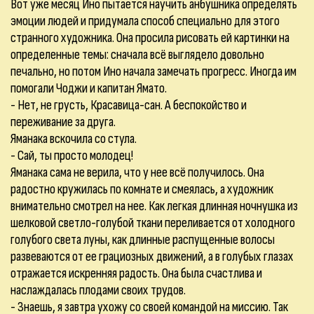
Вот уже месяц Ино пытается научить анбушника определять
эмоции людей и придумала способ специально для этого
странного художника. Она просила рисовать ей картинки на
определенные темы: сначала всё выглядело довольно
печально, но потом Ино начала замечать прогресс. Иногда им
помогали Чоджи и капитан Ямато.
- Нет, не грусть, Красавица-сан. А беспокойство и
переживание за друга.
Яманака вскочила со стула.
- Сай, ты просто молодец!
Яманака сама не верила, что у нее всё получилось. Она
радостно кружилась по комнате и смеялась, а художник
внимательно смотрел на нее. Как легкая длинная ночнушка из
шелковой светло-голубой ткани переливается от холодного
голубого света луны, как длинные распущенные волосы
развеваются от ее грациозных движений, а в голубых глазах
отражается искренняя радость. Она была счастлива и
наслаждалась плодами своих трудов.
- Знаешь, я завтра ухожу со своей командой на миссию. Так