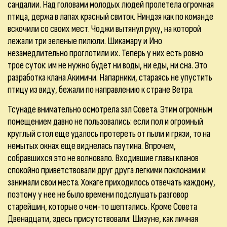
сандалии. Над головами молодых людей пролетела огромная
птица, держа в лапах красный свиток. Ниндзя как по команде
вскочили со своих мест. Чоджи вытянул руку, на которой
лежали три зеленые пилюли. Шикамару и Ино
незамедлительно проглотили их. Теперь у них есть ровно
трое суток: им не нужно будет ни воды, ни еды, ни сна. Это
разработка клана Акимичи. Напарники, стараясь не упустить
птицу из виду, бежали по направлению к стране Ветра.
Тсунаде внимательно осмотрела зал Совета. Этим огромным
помещением давно не пользовались: если пол и огромный
круглый стол еще удалось протереть от пыли и грязи, то на
немытых окнах еще виднелась паутина. Впрочем,
собравшихся это не волновало. Входившие главы кланов
спокойно приветствовали друг друга легкими поклонами и
занимали свои места. Хокаге приходилось отвечать каждому,
поэтому у нее не было времени подслушать разговор
старейшин, которые о чем-то шептались. Кроме Совета
Двенадцати, здесь присутствовали: Шизуне, как личная