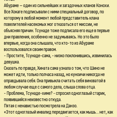
Абураме – один из сильнейших и загадочных кланов Конохи.
Все Хокаге подписывали с ними специальный договор, по
которому в любой момент любой представитель клана
повелителей насекомых мог отказаться от миссии, не
объясняя причин. Тсунаде тоже подписала его еще в первые
дни правления, особенно не задумываясь. Но это было
впервые, когда она слышала, что кто-то из Абураме
воспользовался своим правом.
- Простите, Тсунаде-сама, - низко поклонившись, извинилась
девушка.
Сказать по правде, Хината сама узнала о том, что Шино не
может идти, только полчаса назад, но куноичи никогда не
оправдывала себя. Она привыкла считать себя виноватой в
любом случае еще с самого дела, слыша слова отца.
- Проблема, Тсунаде-химе? - спросил одноглазый старик,
появившийся неизвестно откуда.
Пятая с ненавистью посмотрела на Данзо.
«Этот одноглазый инвалид передвигается, как мышь… нет, как