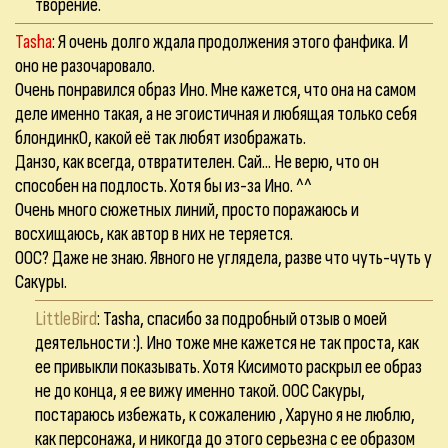
творение.
Tasha
: Я очень долго ждала продолжения этого фанфика. И
оно не разочаровало.
Очень понравился образ Ино. Мне кажется, что она на самом
деле именно такая, а не эгоистичная и любящая только себя
блондинкО, какой её так любят изображать.
Данзо, как всегда, отвратителен. Сай... Не верю, что он
способен на подлость. Хотя бы из-за Ино. ^^
Очень много сюжетных линий, просто поражаюсь и
восхищаюсь, как автор в них не теряется.
ООС? Даже не знаю. Явного не углядела, разве что чуть-чуть у
Сакуры.
LittleBird
: Tasha, спасибо за подробный отзыв о моей
деятельности :). Ино тоже мне кажется не так проста, как
ее привыкли показывать. Хотя Кисимото раскрыл ее образ
не до конца, я ее вижу именно такой. ООС Сакуры,
постараюсь избежать, к сожалению , Харуно я не люблю,
как персонажа, и никогда до этого серьезна с ее образом