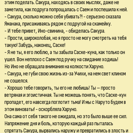
этим поделать. Сакура, находясь в своих мыслях, даже не
заметила, как подруга попрощалась с Саем и поспешила к ней.
- Сакура, сколько можно себя убивать?! - серьезно сказала
Яманака, присаживаясь рядом с подругой на скамейку.
- И тебе привет, Ино-свинина, - обиделась Сакура.
- Прости, широколобая, но я просто не могу смотреть на тебя
такую! Забудь, наконец, Саске!
- Я не ты, я его люблю, а ты забыла Саске-куна, как только он
ушел. Вон неплохо с Саем под ручку на свидание ходишь!
Но Ино не обращала внимания на колкости Харуно.
- Сакура, не губи свою жизнь из-за Учихи, на нем свет клином
не сошелся.
- Хорошо тебе говорить, ты его не любишь! Ты – просто
ветряная и эгоистичная. Ты не можешь понять, что Саске-кун
пропадет, его навсегда поглотит тьма! И мы с Наруто будем в
этом виноваты! - оскорбляла Харуно.
Она сама от себя такого не ожидала, но это было выше ее сил.
Напряжение дня и боль, которую каждый раз пыталась
спрятать Сакура, вырвались наружу и превратились в злость и