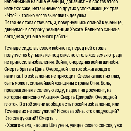
непонимание на лице ученицы, добавила: - А состав этого
напитка: саке, мята и немного других успокаивающих трав.
- Что?! - только могла вымолвить девушка.
Пятая не стала отвечать, а, повернувшись спиной к ученице,
двинулась в сторону резиденции Хокаге. Великого саннина
сегодня ждет еще много работы.
Тсунаде сидела в своем кабинете, перед ней стояла
полупустая бутылка из-под саке, но столь желаемая отрада
не приносила избавления. Война, очередная война шиноби.
Смерть брата и Дана. Очередной глоток обжигающего
напитка. Но избавление не приходит. Слезы капают из глаз,
быть может, сильнейшей женщины страны Огня. Боль,
превращенная в соленую воду, падает на документ, на
котором написано «Акацки». Смерть Джирайи. Очередной
глоток. В этой жизни вообще есть покой и избавление, или
Тсунаде их не заслужила? И снова война, кто следующий?
Кто следующий? Смерть…
- Хокаге-сама, - вошла Шизуне и, увидев своего сенсея, уже