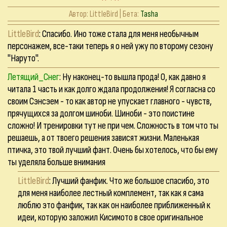
Автор:
LittleBird
| Бета:
Tasha
LittleBird
: Спасибо. Ино тоже стала для меня необычным
персонажем, все-таки теперь я о ней ужу по второму сезону
"Наруто".
Летящий_Снег
: Ну наконец-то вышла прода! О, как давно я
читала 1 часть и как долго ждала продолжения! Я согласна со
своим Сэнсэем - то как автор не упускает главного - чувств,
прячущихся за долгом шиноби. Шиноби - это поистине
сложно! И тренировки тут не при чем. Сложность в том что ты
решаешь, а от твоего решения зависят жизни. Маленькая
птичка, это твой лучший фант. Очень бы хотелось, что бы ему
ты уделяла больше внимания
LittleBird
: Лучший фанфик. Что же большое спасибо, это
для меня наиболее лестный комплемент, так как я сама
люблю это фанфик, так как он наиболее приближенный к
идеи, которую заложил Кисимото в свое оригинальное