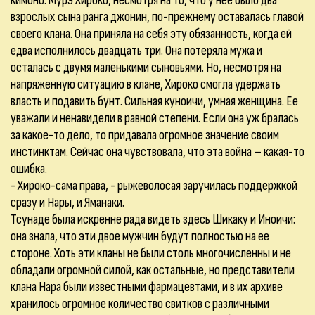
кимоно. Мурэ Хироко, несмотря на то, что у нее было два
взрослых сына ранга джонин, по-прежнему оставалась главой
своего клана. Она приняла на себя эту обязанность, когда ей
едва исполнилось двадцать три. Она потеряла мужа и
осталась с двумя маленькими сыновьями. Но, несмотря на
напряженную ситуацию в клане, Хироко смогла удержать
власть и подавить бунт. Сильная куноичи, умная женщина. Ее
уважали и ненавидели в равной степени. Если она уж бралась
за какое-то дело, то придавала огромное значение своим
инстинктам. Сейчас она чувствовала, что эта война – какая-то
ошибка.
- Хироко-сама права, - рыжеволосая заручилась поддержкой
сразу и Нары, и Яманаки.
Тсунаде была искренне рада видеть здесь Шикаку и Иноичи:
она знала, что эти двое мужчин будут полностью на ее
стороне. Хоть эти кланы не были столь многочисленны и не
обладали огромной силой, как остальные, но представители
клана Нара были известными фармацевтами, и в их архиве
хранилось огромное количество свитков с различными