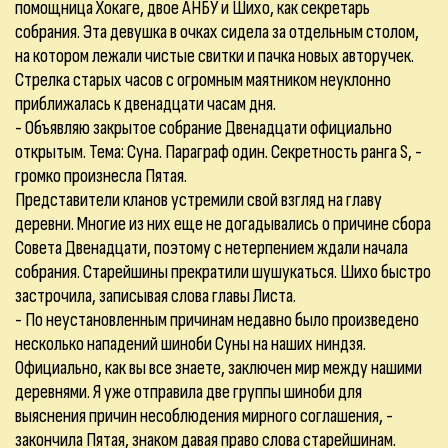
помощница Хокаге, двое АНБУ и Шихо, как секретарь
собрания. Эта девушка в очках сидела за отдельным столом,
на котором лежали чистые свитки и пачка новых авторучек.
Стрелка старых часов с огромным маятником неуклонно
приближалась к двенадцати часам дня.
- Объявляю закрытое собрание Двенадцати официально
открытым. Тема: Суна. Параграф один. Секретность ранга S, -
громко произнесла Пятая.
Представители кланов устремили свой взгляд на главу
деревни. Многие из них еще не догадывались о причине сбора
Совета Двенадцати, поэтому с нетерпением ждали начала
собрания. Старейшины прекратили шушукаться. Шихо быстро
застрочила, записывая слова главы Листа.
- По неустановленным причинам недавно было произведено
несколько нападений шиноби Суны на наших ниндзя.
Официально, как вы все знаете, заключен мир между нашими
деревнями. Я уже отправила две группы шиноби для
выяснения причин несоблюдения мирного соглашения, -
закончила Пятая, знаком давая право слова старейшинам.