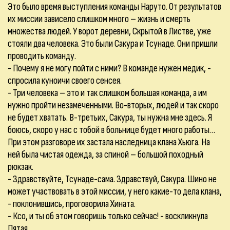
Это было время выступления команды Наруто. От результатов
их миссии зависело слишком много – жизнь и смерть
множества людей. У ворот деревни, Скрытой в Листве, уже
стояли два человека. Это были Сакура и Тсунаде. Они пришли
проводить команду.
- Почему я не могу пойти с ними? В команде нужен медик, -
спросила куноичи своего сенсея.
- Три человека – это и так слишком большая команда, а им
нужно пройти незамеченными. Во-вторых, людей и так скоро
не будет хватать. В-третьих, Сакура, ты нужна мне здесь. Я
боюсь, скоро у нас с тобой в больнице будет много работы…
При этом разговоре их застала наследница клана Хьюга. На
ней была чистая одежда, за спиной – большой походный
рюкзак.
- Здравствуйте, Тсунаде-сама. Здравствуй, Сакура. Шино не
может участвовать в этой миссии, у него какие-то дела клана,
- поклонившись, проговорила Хината.
- Ксо, и ты об этом говоришь только сейчас! - воскликнула
Пятая.