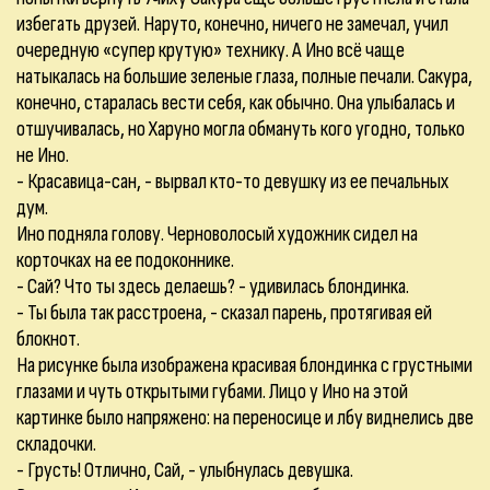
избегать друзей. Наруто, конечно, ничего не замечал, учил
очередную «супер крутую» технику. А Ино всё чаще
натыкалась на большие зеленые глаза, полные печали. Сакура,
конечно, старалась вести себя, как обычно. Она улыбалась и
отшучивалась, но Харуно могла обмануть кого угодно, только
не Ино.
- Красавица-сан, - вырвал кто-то девушку из ее печальных
дум.
Ино подняла голову. Черноволосый художник сидел на
корточках на ее подоконнике.
- Сай? Что ты здесь делаешь? - удивилась блондинка.
- Ты была так расстроена, - сказал парень, протягивая ей
блокнот.
На рисунке была изображена красивая блондинка с грустными
глазами и чуть открытыми губами. Лицо у Ино на этой
картинке было напряжено: на переносице и лбу виднелись две
складочки.
- Грусть! Отлично, Сай, - улыбнулась девушка.