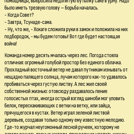
помощницы, выбросила недопитую бутылку саке в урну. Надо
было иметь трезвую голову – борьба началась.
- Когда Совет?
- Завтра, Тсунаде-сама.
- Ну, что же, - Хокаге сложила руки в замок и положила на них
подбородок, - мы будем готовы! Вот где будет настоящая
война!
Команда номер десять мчалась через лес. Погода стояла
отличная: огромный голубой простор без единого облачка.
Прохладный восточный ветер не давал путникам изнывать от
нещадно палящего солнца, лучам которого как-то удавалось
пробиваться через густую листву. А лес жил своей
собственной жизнью: отовсюду раздавалось пение
голосистых птах, иногда острый взгляд шиноби мог уловить
белок, перескакивающих с ветки на ветку, или зайца,
прячущегося в кустах. Ветер играл зеленой листвой
деревьев, создавая только одному ему известную мелодию.
Где-то журчал неугомонный лесной ручеек, которому не