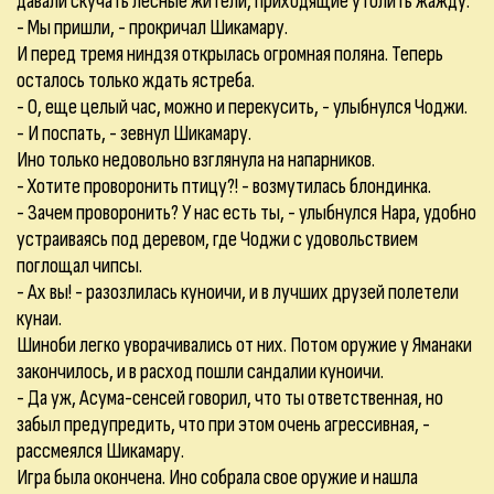
давали скучать лесные жители, приходящие утолить жажду.
- Мы пришли, - прокричал Шикамару.
И перед тремя ниндзя открылась огромная поляна. Теперь
осталось только ждать ястреба.
- О, еще целый час, можно и перекусить, - улыбнулся Чоджи.
- И поспать, - зевнул Шикамару.
Ино только недовольно взглянула на напарников.
- Хотите проворонить птицу?! - возмутилась блондинка.
- Зачем проворонить? У нас есть ты, - улыбнулся Нара, удобно
устраиваясь под деревом, где Чоджи с удовольствием
поглощал чипсы.
- Ах вы! - разозлилась куноичи, и в лучших друзей полетели
кунаи.
Шиноби легко уворачивались от них. Потом оружие у Яманаки
закончилось, и в расход пошли сандалии куноичи.
- Да уж, Асума-сенсей говорил, что ты ответственная, но
забыл предупредить, что при этом очень агрессивная, -
рассмеялся Шикамару.
Игра была окончена. Ино собрала свое оружие и нашла