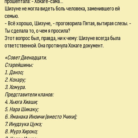
прошептала: - Хокаге-сама…
Шизуне не могла видеть боль человека, заменившего ей
семью.
- Всё хорошо, Шизуне, - проговорила Пятая, вытирая слезы. -
Ты сделала то, о чем я просила?
Этот вопрос был, правда, ни к чему: Шизуне всегда была
ответственной. Она протянула Хокаге документ.
«Совет Двенадцати.
Старейшины:
1. Данзо;
2. Кохару;
3. Хомура.
Представители кланов:
4. Хьюга Хиаши;
5. Нара Шикаку;
6. Яманака Иноичи (вместо Учихи);
7. Инудзука Цумэ;
8. Мурэ Хироко;