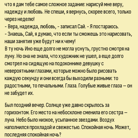
что я дам тебе самое сложное задание: нарисуй мне веру,
надежду и любовь. Не спеши, я вернусь, скорее всего, только
через неделю!
- Вера, надежда, любовь, - записал Сай. - Я постараюсь.
- Знаешь, Сай, я думаю, что если ты сможешь это нарисовать,
наши занятия уже будут ни к чему!
В ту ночь Ино еще долго не могла уснуть, грустно смотря на
луну. Но она не знала, что художник не ушел, а еще долго
смотрел на сидящую на подоконнике девушку с
невероятными глазами, которые можно было рисовать
каждую секунду и они всегда бы выходили разными: то
радостными, то печальными. Глаза. Голубые живые глаза – он
не забудет их.
Был поздний вечер. Солнце уже давно скрылось за
горизонтом. Его место на небосклоне сменила его сестра –
луна. Небо было низкое, усыпанное звездами. Воздух
наполнился прохладой и свежестью. Спокойная ночь. Может,
последняя спокойная ночь?