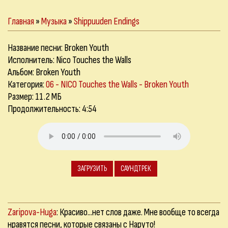
Главная
»
Музыка
»
Shippuuden Endings
Название песни:
Broken Youth
Исполнитель: Nico Touches the Walls
Альбом: Broken Youth
Категория:
06 - NICO Touches the Walls - Broken Youth
Размер: 11.2 МБ
Продолжительность: 4:54
ЗАГРУЗИТЬ
САУНДТРЕК
Zaripova-Huga
: Красиво...нет слов даже. Мне вообще то всегда
нравятся песни, которые связаны с Наруто!