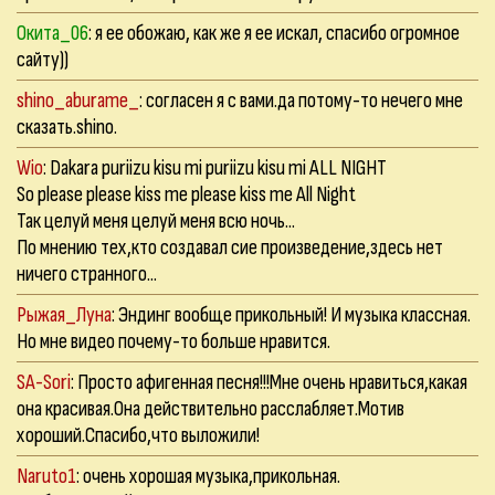
Окита_06
: я ее обожаю, как же я ее искал, спасибо огромное
сайту))
shino_aburame_
: согласен я с вами.да потому-то нечего мне
сказать.shino.
Wio
: Dakara puriizu kisu mi puriizu kisu mi ALL NIGHT
So please please kiss me please kiss me All Night
Так целуй меня целуй меня всю ночь...
По мнению тех,кто создавал сие произведение,здесь нет
ничего странного...
Рыжая_Луна
: Эндинг вообще прикольный! И музыка классная.
Но мне видео почему-то больше нравится.
SA-Sori
: Просто афигенная песня!!!Мне очень нравиться,какая
она красивая.Она действительно расслабляет.Мотив
хороший.Спасибо,что выложили!
Naruto1
: очень хорошая музыка,прикольная.