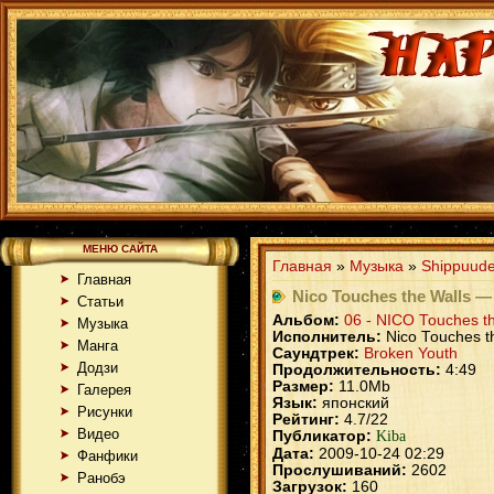
МЕНЮ САЙТА
Главная
»
Музыка
»
Shippuude
Главная
Nico Touches the Walls —
Статьи
Альбом:
06 - NICO Touches th
Музыка
Исполнитель:
Nico Touches t
Манга
Саундтрек:
Broken Youth
Додзи
Продолжительность:
4:49
Размер:
11.0Mb
Галерея
Язык:
японский
Рисунки
Рейтинг:
4.7/22
Видео
Публикатор:
Kiba
Дата:
2009-10-24 02:29
Фанфики
Прослушиваний:
2602
Ранобэ
Загрузок:
160