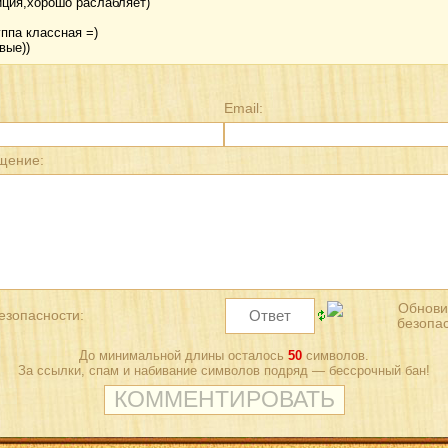
ция,хорошо раслабляет)
уппа классная =)
вые))
Email:
щение:
езопасности:
До минимальной длины осталось
50
символов.
За ссылки, спам и набивание символов подряд — бессрочный бан!