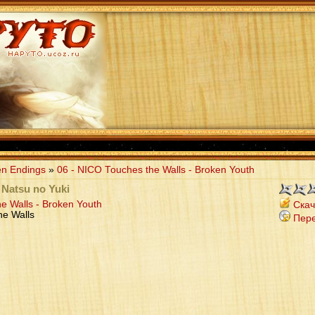
n Endings
»
06 - NICO Touches the Walls - Broken Youth
 Natsu no Yuki
e Walls - Broken Youth
Скач
he Walls
Пере