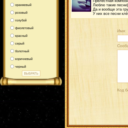
Прелестная компози
Люблю такие песни)
оранжевый
Да и вообще эта гр
розовый
У них все песни клё
голубой
фиолетовый
Имя:
красный
серый
Сооб
болотный
коричневый
черный
Код б