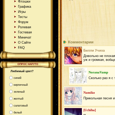
Флэшки
Графика
Игры
Тесты
Форум
Ролевая
Гостевая
Миничат
Комментарии
О Сайте
FAQ
Билли Учиха
Довольно не плохая
уж и громкая, вобще
ОПРОС НАРУТО
Любимый цвет?
NoranaVamp
Сколько раз я с
синий
кирпичный
зеленый
Namiko
Прикольная песня и
желтый
салатовый
[Uchiha]
белый