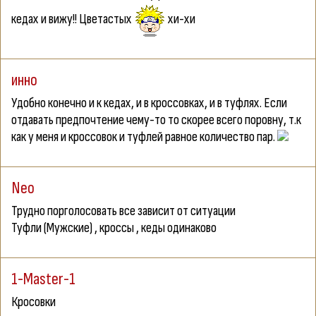
кедах и вижу!! Цветастых
хи-хи
инно
Удобно конечно и к кедах, и в кроссовках, и в туфлях. Если
отдавать предпочтение чему-то то скорее всего поровну, т.к
как у меня и кроссовок и туфлей равное количество пар.
Neo
Трудно порголосовать все зависит от ситуации
Туфли (Мужские) , кроссы , кеды одинаково
1-Master-1
Кросовки