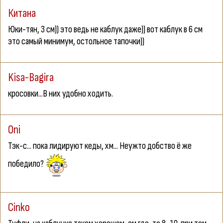
Китана
Юки-тян
, 3 см)) это ведь не каблук даже)) вот каблук в 6 см
это самый минимум, остольное тапочки))
Kisa-Bagira
кросовки...В них удобно ходить.
Oni
Тэк-с... пока лидируют кеды, хм... Неужто добство ё же
победило?
Cinko