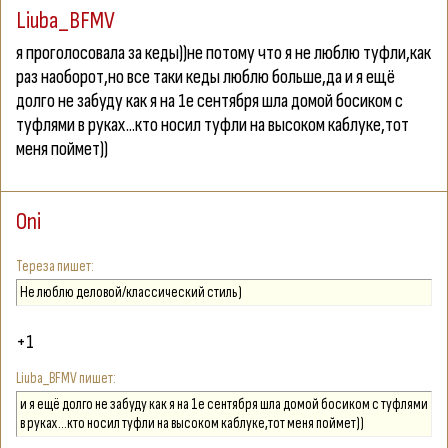
Liuba_BFMV
я проголосовала за кеды))не потому что я не люблю туфли,как
раз наоборот,но все таки кеды люблю больше,да и я ещё
долго не забуду как я на 1е сентября шла домой босиком с
туфлями в руках...кто носил туфли на высоком каблуке,тот
меня поймет))
Oni
Тереза
Не люблю деловой/классический стиль)
+1
Liuba_BFMV
и я ещё долго не забуду как я на 1е сентября шла домой босиком с туфлями
в руках...кто носил туфли на высоком каблуке,тот меня поймет))