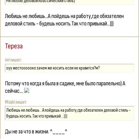
Не люблю деловой/классический стиль)
Любишь не любишь...А пойдешь на работу,где обязателен
деловой стиль - будешь носить.Так что привыкай...)))
Тереза
imi
оуу жестоооооко зачем же носить если не нравится?м?
Потому что когда я была в садике, мне было паралельно) А
сейчас....
Mizaki
Любишь не любишь...А пойдешь на работу,где обязателен деловой стиль -
будешь носить.Так что привыкай...)))
Ды не за что в жизни. ^____^