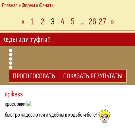
Главная
»
Форум
»
Фанаты
«
1
2
3
4
5
…
26
27
»
Кеды или туфли?
spikess
кроссовки
быстро надеваются и удобны в ходьбе и беге!