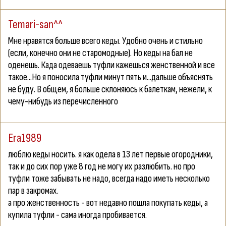
Temari-san^^
Мне нравятся больше всего кеды. Удобно очень и стильно
(если, конечно они не старомодные). Но кеды на бал не
оденешь. Када одеваешь туфли кажешься женственной и все
такое...Но я поносила туфли минут пять и...дальше объяснять
не буду. В общем, я больше склоняюсь к балеткам, нежели, к
чему-нибудь из перечисленного
Era1989
люблю кеды носить. я как одела в 13 лет первые огородники,
так и до сих пор уже 8 год не могу их разлюбить. но про
туфли тоже забывать не надо, всегда надо иметь несколько
пар в закромах.
а про женственность - вот недавно пошла покупать кеды, а
купила туфли - сама иногда пробивается.