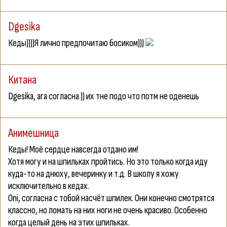
Dgesika
Кеды))))Я лично предпочитаю босиком)))
Китана
Dgesika
, ага согласна )) их тне подо что потм не оденешь
Анимешница
Кеды! Моё сердце навсегда отдано им!
Хотя могу и на шпильках пройтись. Но это только когда иду
куда-то на днюху, вечеринку и т.д. В школу я хожу
исключительно в кедах.
Oni
, согласна с тобой насчёт шпилек. Они конечно смотрятся
классно, но ломать на них ноги не очень красиво. Особенно
когда целый день на этих шпильках.