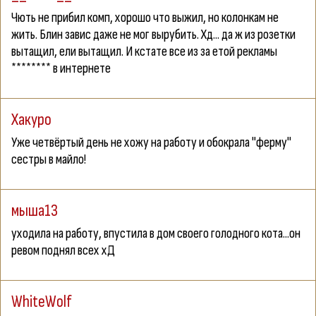
Чють не прибил комп, хорошо что выжил, но колонкам не
жить. Блин завис даже не мог вырубить. Хд... да ж из розетки
вытащил, ели вытащил. И кстате все из за етой рекламы
******** в интернете
Хакуро
Уже четвёртый день не хожу на работу и обокрала "ферму"
сестры в майло!
мыша13
уходила на работу, впустила в дом своего голодного кота...он
ревом поднял всех хД
WhiteWolf