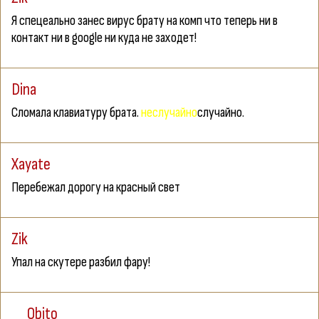
Я спецеально занес вирус брату на комп что теперь ни в
контакт ни в google ни куда не заходет!
Dina
Сломала клавиатуру брата.
неслучайно
случайно.
Xayate
Перебежал дорогу на красный свет
Zik
Упал на скутере разбил фару!
__Obito__