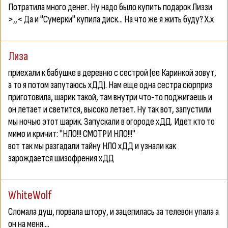
Потратила много денег. Ну надо было купить подарок Лиззи
>,,< Да и "Сумерки" купила диск... На что же я жить буду? Х.х
Лиза
приехали к бабушке в деревню с сестрой (ее Каринкой зовут,
а то я потом запутаюсь хДД). Нам еще одна сестра сюрприз
приготовила, шарик такой, там внутри что-то поджигаешь и
он летает и светится, высоко летает. Ну так вот, запустили
мы ночью этот шарик. Запускали в огороде хДД. Идет кто то
мимо и кричит: "НЛО!!! СМОТРИ НЛО!!!"
вот так мы разгадали тайну НЛО хДД и узнали как
зарождается шизофрения хДД
WhiteWolf
Сломала душ, порвала штору, и зацепилась за телевон упала а
он на меня....