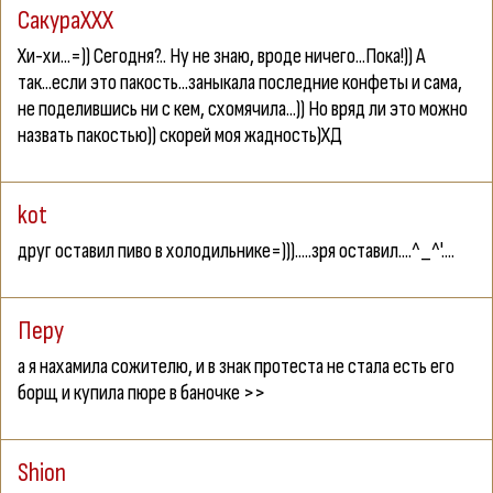
СакураXXX
Хи-хи...=)) Сегодня?.. Ну не знаю, вроде ничего...Пока!)) А
так...если это пакость...заныкала последние конфеты и сама,
не поделившись ни с кем, схомячила...)) Но вряд ли это можно
назвать пакостью)) скорей моя жадность)ХД
kot
друг оставил пиво в холодильнике=))).....зря оставил....^_^'....
Перу
а я нахамила сожителю, и в знак протеста не стала есть его
борщ и купила пюре в баночке >>
Shion