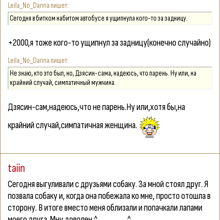
Leila_No_Danna
Сегодня в битком набитом автобусе я ущипнула кого-то за задницу.
+2000,я тоже кого-то ущипнул за задницу(конечно случайно)
Leila_No_Danna
Не знаю, кто это был, но, Дзясин-сама, надеюсь, что парень. Ну или, на
крайний случай, симпатичный мужчина.
Дзясин-сам,надеюсь,что не парень.Ну или,хотя бы,на
крайний случай,симпатичная женщина.
taiin
Сегодня выгуливали с друзьями собаку. За мной стоял друг. Я
позвала собаку и, когда она побежала ко мне, просто отошла в
сторону. В итоге вместо меня облизали и попачкали лапами
моего друга. Мну доволен ^______^