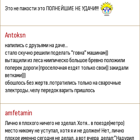
Это не пакости это ПОЛНЕЙШИЕ НЕ УДАЧИ!!!
Antoksn
напились с друзьями на даче...
стало скучно решили поделать "говна" машинам))
вытащили из леса ниипическо большое бревно положили
поперек дороги (проселочная ездят только свои)) закидали
ветками)))
обошлось без жертв..потратились только на сварочные
электроды..челу передок варить пришлось
amfetamin
Лично я плохого ничего не зделал. Хотя... в поезде(метро)
место никому не уступал, хотя я и не должен! Нет, лично
плохое именно сегодня не делал, а вот вчера
делал:"Надурил