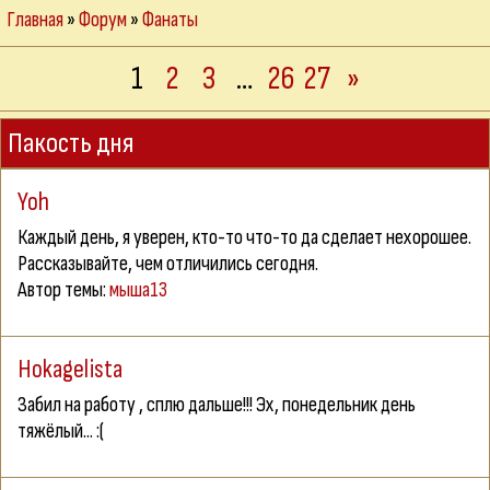
Главная
»
Форум
»
Фанаты
1
2
3
…
26
27
»
Пакость дня
Yoh
Каждый день, я уверен, кто-то что-то да сделает нехорошее.
Рассказывайте, чем отличились сегодня.
Автор темы:
мыша13
Hokagelista
Зaбил нa рaботу , сплю дaльшe!!! Эх, понeдeльник дeнь
тяжёлый... :(