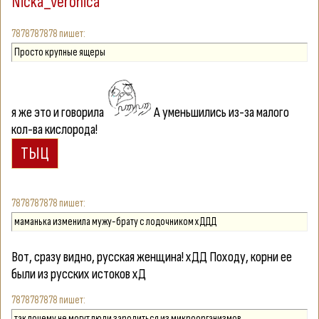
Nicka_veronica
7878787878
Просто крупные ящеры
я же это и говорила
А уменьшились из-за малого
кол-ва кислорода!
7878787878
маманька изменила мужу-брату с лодочником хДДД
Вот, сразу видно, русская женщина! хДД Походу, корни ее
были из русских истоков хД
7878787878
так почему не могут люди зародиться из микроорганизмов