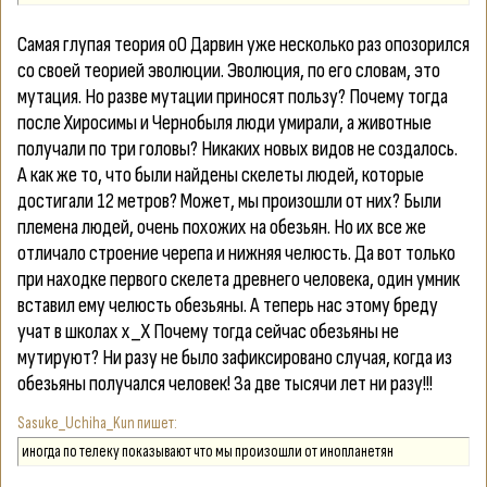
Самая глупая теория оО Дарвин уже несколько раз опозорился
со своей теорией эволюции. Эволюция, по его словам, это
мутация. Но разве мутации приносят пользу? Почему тогда
после Хиросимы и Чернобыля люди умирали, а животные
получали по три головы? Никаких новых видов не создалось.
А как же то, что были найдены скелеты людей, которые
достигали 12 метров? Может, мы произошли от них? Были
племена людей, очень похожих на обезьян. Но их все же
отличало строение черепа и нижняя челюсть. Да вот только
при находке первого скелета древнего человека, один умник
вставил ему челюсть обезьяны. А теперь нас этому бреду
учат в школах х_Х Почему тогда сейчас обезьяны не
мутируют? Ни разу не было зафиксировано случая, когда из
обезьяны получался человек! За две тысячи лет ни разу!!!
Sasuke_Uchiha_Kun
иногда по телеку показывают что мы произошли от инопланетян