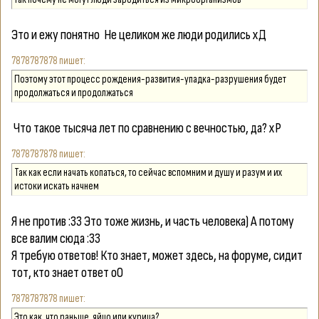
Это и ежу понятно
Не целиком же люди родились хД
7878787878
Поэтому этот процесс рождения-развития-упадка-разрушения будет
продолжаться и продолжаться
Что такое тысяча лет по сравнению с вечностью, да? хР
7878787878
Так как если начать копаться, то сейчас вспомним и душу и разум и их
истоки искать начнем
Я не против :33 Это тоже жизнь, и часть человека) А потому
все валим сюда :33
Я требую ответов! Кто знает, может здесь, на форуме, сидит
тот, кто знает ответ оО
7878787878
Это как, что раньше, яйцо или курица?