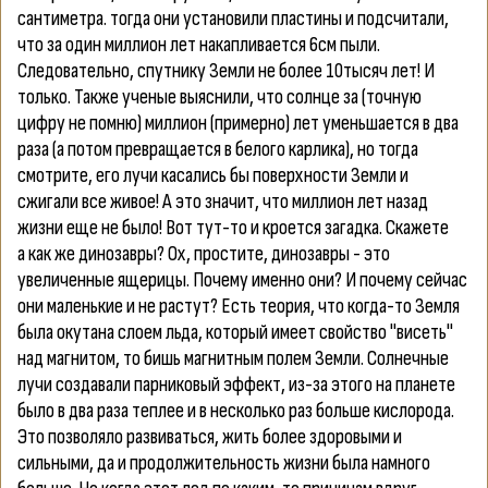
сантиметра. тогда они установили пластины и подсчитали,
что за один миллион лет накапливается 6см пыли.
Следовательно, спутнику Земли не более 10тысяч лет! И
только. Также ученые выяснили, что солнце за (точную
цифру не помню) миллион (примерно) лет уменьшается в два
раза (а потом превращается в белого карлика), но тогда
смотрите, его лучи касались бы поверхности Земли и
сжигали все живое! А это значит, что миллион лет назад
жизни еще не было! Вот тут-то и кроется загадка. Скажете
а как же динозавры? Ох, простите, динозавры - это
увеличенные ящерицы. Почему именно они? И почему сейчас
они маленькие и не растут? Есть теория, что когда-то Земля
была окутана слоем льда, который имеет свойство "висеть"
над магнитом, то бишь магнитным полем Земли. Солнечные
лучи создавали парниковый эффект, из-за этого на планете
было в два раза теплее и в несколько раз больше кислорода.
Это позволяло развиваться, жить более здоровыми и
сильными, да и продолжительность жизни была намного