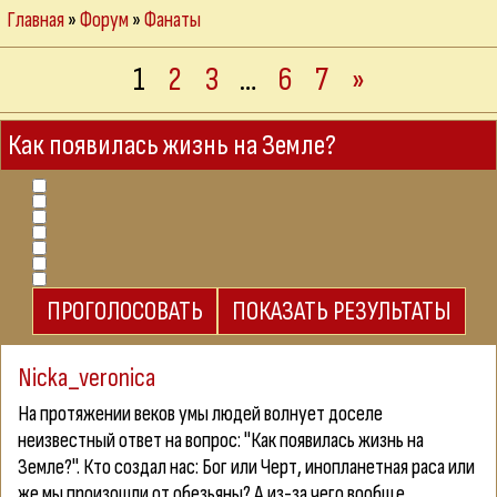
Главная
»
Форум
»
Фанаты
1
2
3
…
6
7
»
Как появилась жизнь на Земле?
Nicka_veronica
На протяжении веков умы людей волнует доселе
неизвестный ответ на вопрос: "Как появилась жизнь на
Земле?". Кто создал нас: Бог или Черт, инопланетная раса или
же мы произошли от обезьяны? А из-за чего вообще