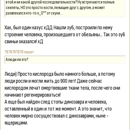
в той и ни какой другой последовательности? Ну встречаются полные
скелеты, НО это просто кости, лежащие друг с другом, а может
развлекался кто-то о_О"" от скуки...
Хах, был один казус хДД Нашли зуб, построили по нему
строение человека, произошедшего от обезьяны... Так это зуб
свиньи оказался! хД
7878787878
А люди ли это?
Люди) Просто кислорода было намного больше, а потому
люди росли и могли жить до 900 лет! Даже сейчас
кислородом лечат омертвевшие ткани тела, после чего они
начинают регенерироваться!
А еще был найден след стопы динозавра и человека,
оставленный в один и тот же момент. А это значит, что
человек мирно сосуществовал с динозаврами, ныне -
ящерицами.