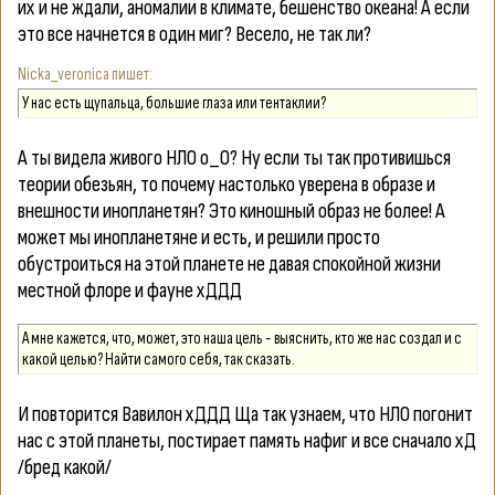
их и не ждали, аномалии в климате, бешенство океана! А если
это все начнется в один миг? Весело, не так ли?
Nicka_veronica
У нас есть щупальца, большие глаза или тентаклии?
А ты видела живого НЛО о_О? Ну если ты так противишься
теории обезьян, то почему настолько уверена в образе и
внешности инопланетян? Это киношный образ не более! А
может мы инопланетяне и есть, и решили просто
обустроиться на этой планете не давая спокойной жизни
местной флоре и фауне хДДД
А мне кажется, что, может, это наша цель - выяснить, кто же нас создал и с
какой целью? Найти самого себя, так сказать.
И повторится Вавилон хДДД Ща так узнаем, что НЛО погонит
нас с этой планеты, постирает память нафиг и все сначало хД
/бред какой/