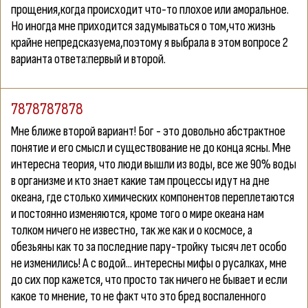
прощения,когда происходит что-то плохое или аморальное.
Но иногда мне приходится задумываться о том,что жизнь
крайне непредсказуема,поэтому я выбрала в этом вопросе 2
варианта ответа:первый и второй.
7878787878
Мне ближе второй вариант! Бог - это довольно абстрактное
понятие и его смысл и существование не до конца ясны. Мне
интересна теория, что люди вышли из воды, все же 90% воды
в организме и кто знает какие там процессы идут на дне
океана, где столько химических компонентов переплетаются
и постоянно изменяются, кроме того о мире океана нам
толком ничего не известно, так же как и о космосе, а
обезьяны как то за последние пару-тройку тысяч лет особо
не изменились! А с водой... интересны мифы о русалках, мне
до сих пор кажется, что просто так ничего не бывает и если
какое то мнение, то не факт что это бред воспаленного