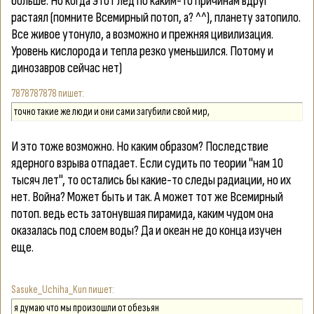
больше. Но когда этот лед по каким-то причинам вдруг
растаял (помните Всемирный потоп, а? ^^), планету затопило.
Все живое утонуло, а возможно и прежняя цивилизация.
Уровень кислорода и тепла резко уменьшился. Потому и
динозавров сейчас нет)
7878787878
точно такие же люди и они сами загубили свой мир,
И это тоже возможно. Но каким образом? Последствие
ядерного взрыва отпадает. Если судить по теории "нам 10
тысяч лет", то остались бы какие-то следы радиации, но их
нет. Война? Может быть и так. А может тот же Всемирный
потоп. ведь есть затонувшая пирамида, каким чудом она
оказалась под слоем воды? Да и океан не до конца изучен
еще.
Sasuke_Uchiha_Kun
я думаю что мы произошли от обезьян