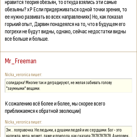
нравится теория обезьян, то откуда взялись эти самые
обезьяны? хР Если придерживаться одной точки зрения, то
ее нужно развивать во всех направлениях) Но, как показал
горький опыт, Дарвин понадеялся на то, что в будущем его
погрехи не будут видны, однако, сейчас недостатки видны
все больше и больше.
Mr_Freeman
Nicka_veronica
солидарна! Многие так и деградируют, не желая забивать голову
"заумными" вещами.
К сожалению всё более и более, мы скорее всего
приближаемся к обратной эволюции)
Nicka_veronica
Эм... поправочка. Не людьми, а душами людей и их сердцами. Бог - это
надежда, вера, может, даже и природа, как сказала 7878787878. А человек,