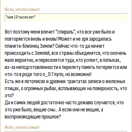
Nicka_veronica
"нам 10 тысяч лет"
Вот поэтому меня влечет "спираль", что все уже было и
повторяется вновь и вновь! Может и не зря зародилась
планета-близнец Земли? Сейчас что-то да начнет
происходить с Землей, все страны объединятся, что ооочень
мало вероятно, и переселятся туда, кто успеет, в попыхах,
из-за неподготовленности к перелету память потеряется или
что-то в роде того о_О Глупо, но возможно!
Есть же в летописях и древних трактатах записи о железных
птицах, о огромных рыбах, всплывающих на поверхность, что
это?
Да и самих людей достаточно часто дежавю случается, что
это уже было, вещие сны... А если они не вещие, а
воспроизводящие прошлое?
Nicka_veronica