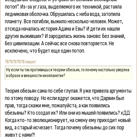
потоп". Из-за уг.газа, выделяемого их техникой, растаяла
ледниковая оболочка. Обрушилась с неба вода, затопила
планету. Все погибли, выжило несколько человек. Может,
отсюда началась история Адама и Евы? И дети их нашли
других выживших? И зародилась жизнь заново: без знаний,
без цивилизации. А сейчас все снова повторяется. Не
исключено, что будет еще один потоп.
7878787878
Ну если ты так противишься теории обезьян, то почему настолько уверена
в образе и внешности инопланетян?
Теория обезьян сама по себе глупая. Я уже привела аргументы
по этому поводу. Но если вдруг окажется, что Дарвин был
прав, тогда скажи мне, пожалуйста, а как появились
обезьяны? Кто создал их? Или они из мышей появились? хДД
Когда кто-то эволюционирует, на смену ему приходит новый
вид, а старый исчезает. Тогда почему обезьяны до сих пор
живут с нами?!