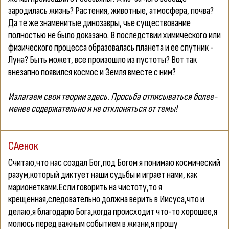
зародилась жизнь? Растения, животные, атмосфера, почва?
Да те же знаменитые динозавры, чье существование
полностью не было доказано. В последствии химического или
физического процесса образовалась планета и ее спутник -
Луна? Быть может, все произошло из пустоты? Вот так
внезапно появился космос и Земля вместе с ним?
Излагаем свои теории здесь. Просьба отписываться более-
менее содержательно и не отклоняться от темы!
САенок
Считаю,что нас создал Бог,под Богом я понимаю космический
разум,который диктует наши судьбы и играет нами, как
марионетками.Если говорить на чистоту,то я
крещенная,следовательно должна верить в Иисуса,что и
делаю,я благодарю Бога,когда происходит что-то хорошее,я
молюсь перед важным событием в жизни,я прошу