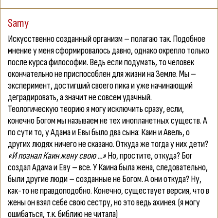
Samy
Искусственно созданный организм – полагаю так. Подобное
мнение у меня сформировалось давно, однако окрепло только
после курса философии. Ведь если подумать, то человек
окончательно не приспособлен для жизни на Земле. Мы –
эксперимент, достигший своего пика и уже начинающий
деградировать, а значит не совсем удачный.
Теологическую теорию я могу исключить сразу, если,
конечно Богом мы называем не тех инопланетных существ. А
по сути то, у Адама и Евы было два сына: Каин и Авель, о
других людях ничего не сказано. Откуда же тогда у них дети?
«И познал Каин жену свою …»
Но, простите, откуда? Бог
создал Адама и Еву – все. У Каина была жена, следовательно,
были другие люди – созданные не Богом. А они откуда? Ну,
как-то не правдоподобно. Конечно, существует версия, что в
жены он взял себе свою сестру, но это ведь ахинея. (я могу
ошибаться, т.к. библию не читала)