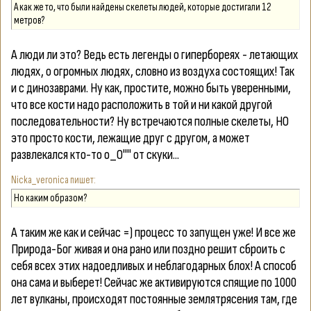
А как же то, что были найдены скелеты людей, которые достигали 12
метров?
А люди ли это? Ведь есть легенды о гипербореях - летающих
людях, о огромных людях, словно из воздуха состоящих! Так
и с динозаврами. Ну как, простите, можно быть уверенными,
что все кости надо расположить в той и ни какой другой
последовательности? Ну встречаются полные скелеты, НО
это просто кости, лежащие друг с другом, а может
развлекался кто-то о_О"" от скуки...
Nicka_veronica
Но каким образом?
А таким же как и сейчас =) процесс то запущен уже! И все же
Природа-Бог живая и она рано или поздно решит сброить с
себя всех этих надоедливых и неблагодарных блох! А способ
она сама и выберет! Сейчас же активируются спящие по 1000
лет вулканы, происходят постоянные землятрясения там, где