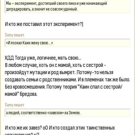
Мы – эксперимент, достигший своего пика и уже начинающий
деградировать, а значит не совсем удачный.
И кто же поставил этот эксперимент?)
Samy
«И познал Каин жену свою …»
ХДД Тогда уже, логичнее, мать свою...
В любом случае, хоть он с мамой, хоть с сестрой -
произойдут мутации и род вымрет. Потому-то нельзя
создавать семьи с родственниками. И в племенах так же было.
Без кровосмешения. Потому теория "Каин спал с сестрой/
мамой" бредова.
Samy
а людей, соответственно «завезли» на Землю.
И кто же их завез? оО И кто создал этих таинственных