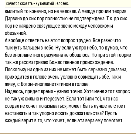
хочется сказать - ну вылитый человек.
вылитый то конечно, но не человек. А между прочим теория
Дарвина до сих пор полностью не подтверждена. Т.к. до сих
пор не найдено связующее звено между человеком и
обезьяной.
А вообще ответить на этот вопрос трудно. Все равно что
тыкнуть пальцем в небо. Ну если уж про небо, то думаю, что
без инопланетного разумана не обошлось. Но при этой теории
так же рассматриваю Божественное происхождение.
Поскольку ни одна из них не может быть серьезно доказана,
приходится в голове очень условно совмещать обе. Так и
живу, с Богом-инопланетятином в голове.
Надеюсь, придет время - узнаю точно. Хотя меня этот вопрос
не так уж сильно интересует. Если тот (или то), что нас
создал не хочет показываться, может быть лучше не стоит
настаивать и так упорно искать доказательства? Пусть
каждый верит в то, что хочет, если эта вера ему помогает.