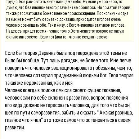
трудно. Все равно что тыкнуть пальцем в небо. Ну если уж про небо, то
думаю, что без инопланетного разумана не обошлось. Но при этой теории
так же рассматриваю Божественное происхождение. Поскольку ни одна
из них не может быть серьезно доказана, приходится в голове очень
условно совмещать обе. Так и живу, с Богом-инопланетятином в голове.
Надеюсь, придет время - узнаю точно. Хотя меня этот вопрос не так уж
сильно интересует. Если тот (или то), что нас создал не хочет
показываться, может быть лучше не стоит настаивать и так упорно искать
доказательства? Пусть каждый верит в то, что хочет, если эта вера ему
Если бы теория Дарвина была подтверждена этой темы не
помога
было бы вообще. Тут лишь догадки, не более того. Мне легче
поверить что человек эволюционировал от обезьяны, чем то,
что человека сотворил придуманный людьми бог. Твоя теория
такая же недоказанная, как и моя.
Человек всегда в поиске смысла своего существования,
человек сам по себе склонен к развитию, вопрос появления
его вида должно интересовать человека, для того что бы он
шёл по пути саморазвития, забить и сказать " А какая разница,
главное что я чел" это тоже самое что остановиться в своём
развитии.