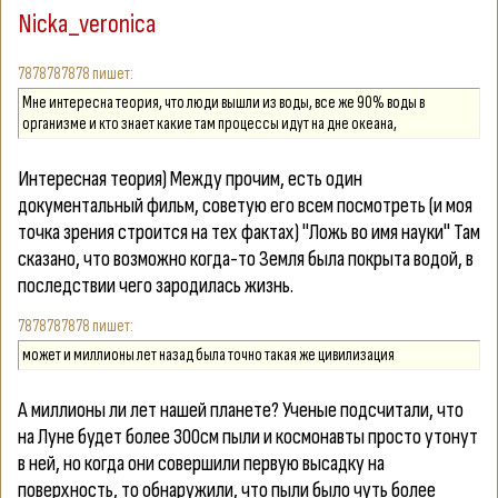
Nicka_veronica
7878787878
Мне интересна теория, что люди вышли из воды, все же 90% воды в
организме и кто знает какие там процессы идут на дне океана,
Интересная теория) Между прочим, есть один
документальный фильм, советую его всем посмотреть (и моя
точка зрения строится на тех фактах)
"Ложь во имя науки"
Там
сказано, что возможно когда-то Земля была покрыта водой, в
последствии чего зародилась жизнь.
7878787878
может и миллионы лет назад была точно такая же цивилизация
А миллионы ли лет нашей планете? Ученые подсчитали, что
на Луне будет более 300см пыли и космонавты просто утонут
в ней, но когда они совершили первую высадку на
поверхность, то обнаружили, что пыли было чуть более