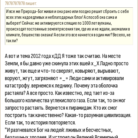
7878787878
И все же Природа-Бог живая и она рано или поздно решит сброить с себя
всех этих надоедливых и неблагодарных блох! А способ она сама и
выберет! Сейчас же активируются спящие по 1000 лет вулканы,
происходят постоянные землятрясения там, где их и не ждали, аномалии в
климате, бешенство океана! А если это все начнется в один миг? Весело, не
так ли?
А вот и тема 2012 года хДД Я тоже так считаю. На месте
Земли, я бы давно уже скинула этих вшей х_Х Ладно просто
живут, так еще и что-то сверлят, ковыряют, вырывают,
воруют, жгут, загрязняют =_= Люди сами и активировали
катастрофу. вернемся к леднику. Почему эта оболочка
растаяла? А все просто. Как известно, лед тает из-за
большого количества углекислого газа. Если так, то он мог
запросто растаять. Вернется к пирамидам. Кто их смог
построить так качественно? Какая-то разумная цивилизация.
Если так, то история повторяется.
"И разгневался Бог на людей: лживых и бесчестных,
бездушных злодеев. И устроил он Великий Всемирный