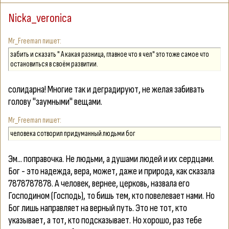
Nicka_veronica
Mr_Freeman
забить и сказать " А какая разница, главное что я чел" это тоже самое что
остановиться в своём развитии.
солидарна! Многие так и деградируют, не желая забивать
голову "заумными" вещами.
Mr_Freeman
человека сотворил придуманный людьми бог
Эм... поправочка. Не людьми, а душами людей и их сердцами.
Бог - это надежда, вера, может, даже и природа, как сказала
7878787878. А человек, вернее, церковь, назвала его
Господином (Господь), то бишь тем, кто повелевает нами. Но
Бог лишь направляет на верный путь. Это не тот, кто
указывает, а тот, кто подсказывает. Но хорошо, раз тебе