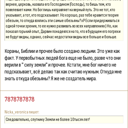
вернее, церковь, назвала его Господином (Господь), то бишь тем, кто
повелевает нами. Но Бог лишь направляет на верный путь. Это не тот, кто
указывает, а тот, кто подсказывает. Но хорошо, раз тебе нравится теория
обезьян, то откуда взялись эти самые обезьяны? хР Если придерживаться
одной точки зрения, то ее нужно развивать во всех направлениях) Но, как
показал горький опыт, Дарвин понадеялся на то, что в будущем его погрехи
не будут видны, однако, сейчас недостатки видны все больше и больше.
Кораны, Библии и прочее было создано людьми. Это уже как
факт. У первобытных людей бога еще не было, разве что они
верили в " силу земли" и прочее. Кстати, мне бог ничего не
подсказывает, всё делаю так как считаю нужным. Откуда мне
знать откуда обезьяны? Я же не создатель мира.
7878787878
Nicka_veronica
Следовательно, спутнику Земли не более 10тысяч лет!