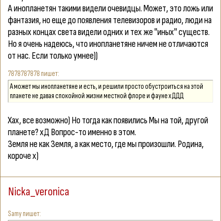
А инопланетян такими видели очевидцы. Может, это ложь или
фантазия, но еще до появления телевизоров и радио, люди на
разных концах света видели одних и тех же "иных" существ.
Но я очень надеюсь, что инопланетяне ничем не отличаются
от нас. Если только умнее))
7878787878
А может мы инопланетяне и есть, и решили просто обустроиться на этой
планете не давая спокойной жизни местной флоре и фауне хДДД
Хах, все возможно) Но тогда как появились Мы на той, другой
планете? хД Вопрос-то именно в этом.
Земля не как Земля, а как место, где мы произошли. Родина,
короче х)
Nicka_veronica
Samy