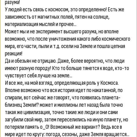
разума!
У людей есть связь с космосом, это определенно! Есть же
зависимость от магнитных полей, пятен на солнце,
материализация мыслей и прочее...
Может мы и не эксперимент высшего разума, но вполне
возможно, что после уничтожения какого либо космического
мира, его части, пыли и т.д. осели на Земле и пошла цепная
реакция!
Да и обезьян не отрицаю. Даже, более вероятно, что люди
имеют разную породу! Кто то больше тянется к воде, кто-то
чувствует себя лучше на земле...
И все же, на мой взгляд, определяющая роль у Космоса.
Вполне возможно что вся история идет по накатанной, по
спирали, вот сейчас же говорят, что появилась планета-
близнец Земли!? может и миллионы лет назад была точно
такая же цивилизация, точно такие же люди и они сами
загубили свой мир, затем переселились на иную планету, но
потеряли память о_О! Возможный же вариант? Ведь все в
мире идет по кругу: погода, сезоны, даже Земля вращается...