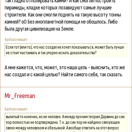
так гладко отполировать камни? И как смогли построить
пирамиды, кладке которых позавидуют самые лучшие
строители. Как они смогли поднять на такую высоту тонны
камней? оО Без инопланетной помощи не обошлось. Либо
была другая цивилизация на Земле.
kashara
Если тот (или то), что нас создал не хочет показываться, может быть лучше
не стоит настаивать и так упорно искать доказательства?
А мне кажется, что, может, это наша цель - выяснить, кто же
нас создал и с какой целью? Найти самого себя, так сказать.
Mr_Freeman
kashara
вылитый то конечно, но не человек. А между прочим теория Дарвина до сих
пор полностью не подтверждена. Т.к. до сих пор не найдено связующее
звено между человеком и обезьяной. А вообще ответить на этот вопрос