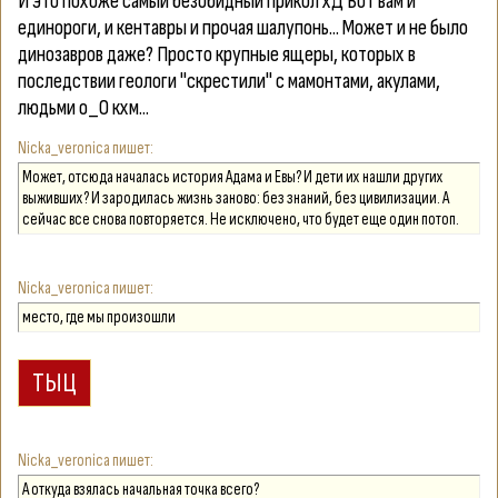
И это похоже самый безобидный прикол хД Вот вам и
единороги, и кентавры и прочая шалупонь... Может и не было
динозавров даже? Просто крупные ящеры, которых в
последствии геологи "скрестили" с мамонтами, акулами,
людьми о_О кхм...
Nicka_veronica
Может, отсюда началась история Адама и Евы? И дети их нашли других
выживших? И зародилась жизнь заново: без знаний, без цивилизации. А
сейчас все снова повторяется. Не исключено, что будет еще один потоп.
Nicka_veronica
место, где мы произошли
Nicka_veronica
А откуда взялась начальная точка всего?