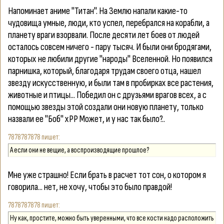
Напоминает аниме "Титан". На Землю напали какие-то
чудовища умные, люди, кто успел, перебрался на корабли, а
планету враги взорвали. После десяти лет боев от людей
осталось совсем ничего - пару тысяч. И были они бродягами,
которых не любили другие "народы" Вселенной. Но появился
парнишка, который, благодаря трудам своего отца, нашел
звезду искусственную, и были там в пробирках все растения,
животные и птицы... Победил он с друзьями врагов всех, а с
помощью звезды этой создали они новую планету, только
назвали ее "Боб" хРР Может, и у нас так было?..
7878787878
А если они не вещие, а воспроизводящие прошлое?
Мне уже страшно! Если брать в расчет тот сон, о котором я
говорила... нет, не хочу, чтобы это было правдой!
7878787878
Ну как, простите, можно быть уверенными, что все кости надо расположить