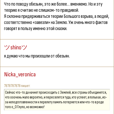
Что по поводу обезьян, это же более… вменяемо. Но и эту
теорию я считаю не слишком-то правдивой.
Я склонна придерживаться теории Большого взрыва, а людей,
соответственно «завезли» на Землю. Уж очень много фактов
говорят в пользу именно этой сказки.
ツshinoツ
я думаю что мы произошли от обезьян.
Nicka_veronica
7878787878
Сейчас что-то да начнет происходить с Землей, все страны объединятся,
что ооочень мало вероятно, и переселятся туда, кто успеет, в попыхах, из-
за неподготовленности к перелету память потеряется или что-то в роде
того о_О Глупо, но возможно!