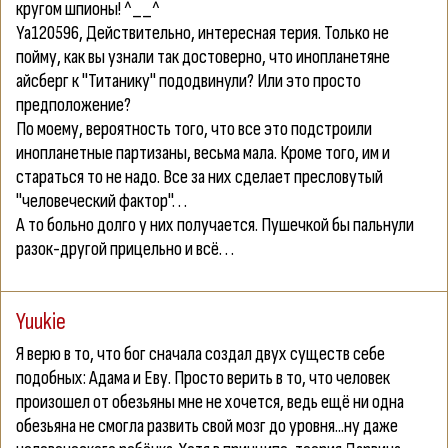
кругом шпионы! ^__^
Ya120596
, Действительно, интересная терия. Только не
пойму, как вы узнали так достоверно, что инопланетяне
айсберг к "Титанику" пододвинули? Или это просто
предположение?
По моему, вероятность того, что все это подстроили
инопланетные партизаны, весьма мала. Кроме того, им и
стараться то не надо. Все за них сделает пресловутый
"человеческий фактор". . .
А то больно долго у них получается. Пушечкой бы пальнули
разок-другой прицельно и всё. . .
Yuukie
Я верю в то, что бог сначала создал двух существ себе
подобных: Адама и Еву. Просто верить в то, что человек
произошел от обезьяны мне не хочется, ведь ещё ни одна
обезьяна не смогла развить свой мозг до уровня...ну даже