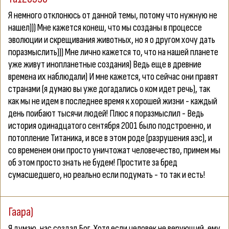
Я немного отклонюсь от данной темы, потому что нужную не
нашел))) Мне кажется конеш, что мы созданы в процессе
эволюции и скрещивания животных, но я о другом хочу дать
поразмыслить))) Мне лично кажется то, что на нашей планете
уже живут инопланетные создания) Ведь еще в древние
времена их наблюдали) И мне кажется, что сейчас они правят
странами (я думаю вы уже догадались о ком идет речь), так
как мы не идем в последнее время к хорошей жизни - каждый
день поибают тысячи людей! Плюс я поразмыслил - Ведь
история одинадцатого сентября 2001 было подстроенно, и
потопление Титаника, и все в этом роде (разрушения аэс), и
со временем они просто уничтожат человечество, примем мы
об этом просто знать не будем! Простите за бред
сумасшедшего, но реально если подумать - то так и есть!
Гаара)
Я думаю, нас создал Бог. Хотя если человек не верующий, ему