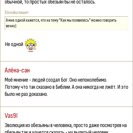
обычной, то простых обезьян бы не осталось.
Elino4ka
А мне одной кажется, что на тему "Как мы появились" можно говорить
вечно)
Не одной
Алёна-сан
Моё мнение - людей создал Бог. Оно непоколебимо.
Потому что так сказано в Библии. А она никогда не лжёт. И это
было не раз доказано.
Vas9I
Эволюция из обезьяны в человека, просто даже посмотрев на
обезьян так и хочется сказать - ну вылитый человек.