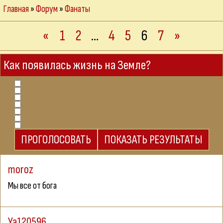
Главная
»
Форум
»
Фанаты
«
1
2
…
4
5
6
7
»
Как появилась жизнь на Земле?
moroz
Мы все от бога
Ya120596