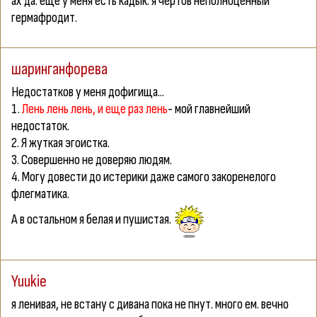
ах да. ещё у меня есть кадык. я чёртов неполноценный
гермафродит.
шаринганфорева
Недостатков у меня дофигища...
1.
Лень лень лень, и еще раз лень
- мой главнейший
недостаток.
2. Я жуткая эгоистка.
3. Совершенно не доверяю людям.
4. Могу довести до истерики даже самого закоренелого
флегматика.
А в остальном я белая и пушистая.
Yuukie
я ленивая, не встану с дивана пока не пнут. много ем. вечно