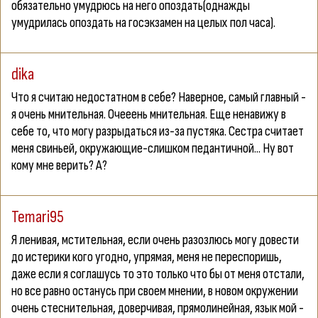
обязательно умудрюсь на него опоздать(однажды
умудрилась опоздать на госэкзамен на целых пол часа).
dika
Что я считаю недостатном в себе? Наверное, самый главный -
я очень мнительная. Очееень мнительная. Еще ненавижу в
себе то, что могу разрыдаться из-за пустяка. Сестра считает
меня свиньей, окружающие-слишком педантичной... Ну вот
кому мне верить? А?
Temari95
Я ленивая, мстительная, если очень разозлюсь могу довести
до истерики кого угодно, упрямая, меня не переспоришь,
даже если я соглашусь то это только что бы от меня отстали,
но все равно останусь при своем мнении, в новом окружении
очень стеснительная, доверчивая, прямолинейная, язык мой -