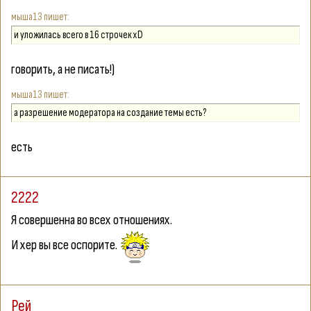
мыша13
и уложилась всего в 16 строчек хD
говорить, а не писать!)
мыша13
а разрешение модератора на создание темы есть?
есть
2222
Я совершенна во всех отношениях.
И хер вы все оспорите.
Рей