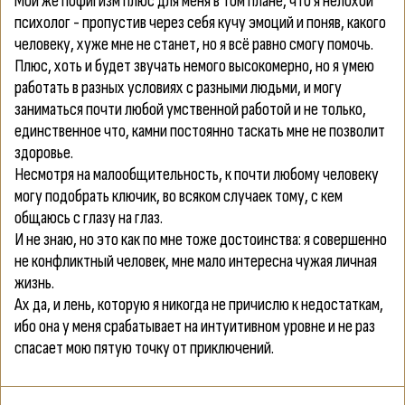
Мой же пофигизм плюс для меня в том плане, что я нелохой
психолог - пропустив через себя кучу эмоций и поняв, какого
человеку, хуже мне не станет, но я всё равно смогу помочь.
Плюс, хоть и будет звучать немого высокомерно, но я умею
работать в разных условиях с разными людьми, и могу
заниматься почти любой умственной работой и не только,
единственное что, камни постоянно таскать мне не позволит
здоровье.
Несмотря на малообщительность, к почти любому человеку
могу подобрать ключик, во всяком случаек тому, с кем
общаюсь с глазу на глаз.
И не знаю, но это как по мне тоже достоинства: я совершенно
не конфликтный человек, мне мало интересна чужая личная
жизнь.
Ах да, и лень, которую я никогда не причислю к недостаткам,
ибо она у меня срабатывает на интуитивном уровне и не раз
спасает мою пятую точку от приключений.