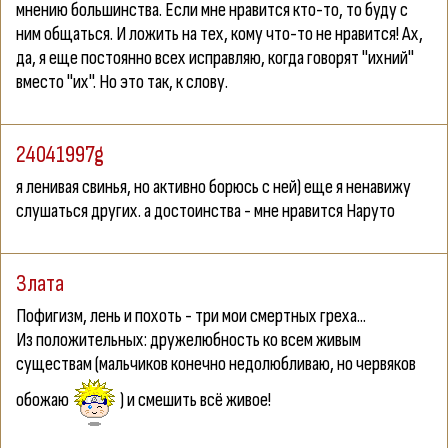
мнению большинства. Если мне нравится кто-то, то буду с
ним общаться. И ложить на тех, кому что-то не нравится! Ах,
да, я еще постоянно всех исправляю, когда говорят "ихний"
вместо "их". Но это так, к слову.
24041997g
я ленивая свинья, но активно борюсь с ней) еще я ненавижу
слушаться других. а достоинства - мне нравится Наруто
Злата
Пофигизм, лень и похоть - три мои смертных греха...
Из положительных: дружелюбность ко всем живым
существам (мальчиков конечно недолюбливаю, но червяков
обожаю
) и смешить всё живое!