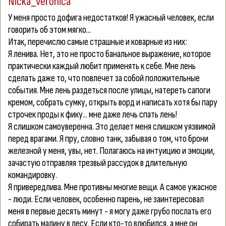
Nicka_veronica
У меня просто дофига недостатков! Я ужасный человек, если
говорить об этом мягко...
Итак, перечислю самые страшные и коварные из них:
Я ленива.
Нет, это не просто банальное выражение, которое
практически каждый любит применять к себе. Мне лень
сделать даже то, что повлечет за собой положительные
события. Мне лень раздеться после улицы, натереть сапоги
кремом, собрать сумку, открыть ворд и написать хотя бы пару
строчек проды к фику... мне даже лечь спать лень!
Я слишком самоуверенна.
Это делает меня слишком уязвимой
перед врагами. Я пру, словно танк, забывая о том, что брони
железной у меня, увы, нет. Полагаюсь на интуицию и эмоции,
зачастую отправляя трезвый рассудок в длительную
командировку.
Я привередлива.
Мне противны многие вещи. А самое ужасное
- люди. Если человек, особенно парень, не заинтересовал
меня в первые десять минут - я могу даже грубо послать его
собирать малину в лесу. Если кто-то влюбился, а мне он