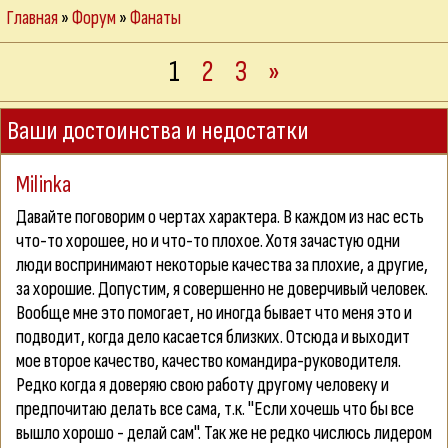
Главная
»
Форум
»
Фанаты
1
2
3
»
Ваши достоинства и недостатки
Milinka
Давайте поговорим о чертах характера. В каждом из нас есть
что-то хорошее, но и что-то плохое. Хотя зачастую одни
люди воспринимают некоторые качества за плохие, а другие,
за хорошие. Допустим, я совершенно не доверчивый человек.
Вообще мне это помогает, но иногда бывает что меня это и
подводит, когда дело касается близких. Отсюда и выходит
мое второе качество, качество командира-руководителя.
Редко когда я доверяю свою работу другому человеку и
предпочитаю делать все сама, т.к. "Если хочешь что бы все
вышло хорошо - делай сам". Так же не редко числюсь лидером