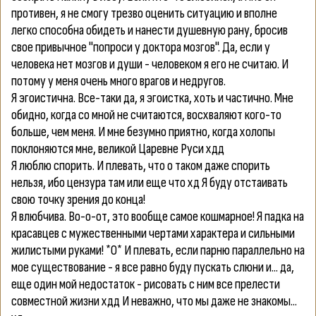
противен, я не смогу трезво оценить ситуацию и вполне
легко способна обидеть и нанести душевную рану, бросив
свое привычное "попроси у доктора мозгов". Да, если у
человека нет мозгов и души - человеком я его не считаю. И
потому у меня очень много врагов и недругов.
Я эгоистична.
Все-таки да, я эгоистка, хоть и частично. Мне
обидно, когда со мной не считаются, восхваляют кого-то
больше, чем меня. И мне безумно приятно, когда холопы
поклоняются мне, великой Царевне Руси хдд
Я люблю спорить.
И плевать, что о таком даже спорить
нельзя, ибо цензура там или еще что хд Я буду отстаивать
свою точку зрения до конца!
Я влюбчива.
Во-о-от, это вообще самое кошмарное! Я падка на
красавцев с мужественными чертами характера и сильными
жилистыми руками! *О* И плевать, если парню параллельно на
мое существование - я все равно буду пускать слюни и... да,
еще один мой недостаток - рисовать с ним все прелести
совместной жизни хдд И неважно, что мы даже не знакомы...