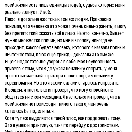
моей жизни есть лишь единицы людей, судьба которых меня
реально волнует. И всё.
Плюс, я довольна жестока к тем же людям. Прекрасно
понимая, что человека это может очень сильно ранить, я могу
без препятствий сказать всё в лицо. На это, конечно, бывает
нужно множество причин, но мне и в голову никогда не
приходит, какого будет человеку, которого я назвала полным
ничтожеством, плюс ещё трижды доказала это ему же.
Ещё я недостаточно уверена в себе. Моя неуверенность
привела к тому, что я до ужаса ненавижу спорить, у меня
просто панический страх при слове спор, и я ненавижу
соревнования. Но это я всеми силами стараюсь исправить.
В общем, я настолько интроверт, что могу спокойно не
общаться ни с кем месяцами. Я настолько интроверт, что в
моей жизни не происходит ничего такого, чем очень
хотелось бы поделиться.
Хотя тут же выделяется такой плюс, как поддержать тему.
Это я умею и практикую, так что перейду к достоинствам.