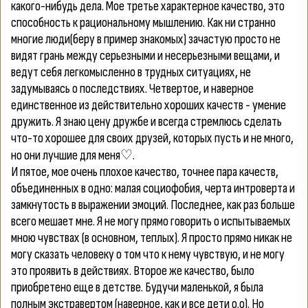
какого-нибудь дела. Мое третье характерное качество, это
способность к рациональному мышлению. Как ни странно
многие люди(беру в пример знакомых) зачастую просто не
видят грань между серьезными и несерьезными вещами, и
ведут себя легкомысленно в трудных ситуациях, не
задумываясь о последствиях. Четвертое, и наверное
единственное из действительно хороших качеств - умение
дружить. Я знаю цену дружбе и всегда стремлюсь сделать
что-то хорошее для своих друзей, которых пусть и не много,
но они лучшие для меня♡.
И пятое, мое очень плохое качество, точнее пара качеств,
объединенных в одно: малая социофобия, черта интроверта и
замкнутость в выражении эмоций. Последнее, как раз больше
всего мешает мне. Я не могу прямо говорить о испытываемых
мною чувствах (в основном, теплых). Я просто прямо никак не
могу сказать человеку о том что к нему чувствую, и не могу
это проявить в действиях. Второе же качество, было
приобретено еще в детстве. Будучи маленькой, я была
полным экстравертом (наверное, как и все дети о.о). Но