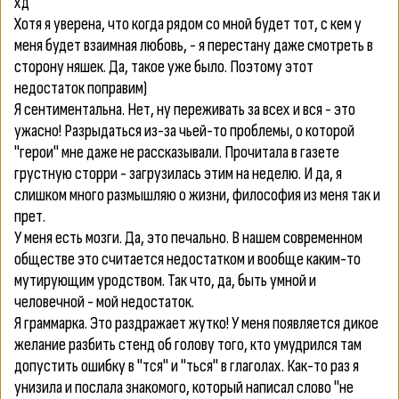
хд
Хотя я уверена, что когда рядом со мной будет тот, с кем у
меня будет взаимная любовь, - я перестану даже смотреть в
сторону няшек. Да, такое уже было. Поэтому этот
недостаток поправим)
Я сентиментальна.
Нет, ну переживать за всех и вся - это
ужасно! Разрыдаться из-за чьей-то проблемы, о которой
"герои" мне даже не рассказывали. Прочитала в газете
грустную сторри - загрузилась этим на неделю. И да, я
слишком много размышляю о жизни, философия из меня так и
прет.
У меня есть мозги.
Да, это печально. В нашем современном
обществе это считается недостатком и вообще каким-то
мутирующим уродством. Так что, да, быть умной и
человечной - мой недостаток.
Я граммарка.
Это раздражает жутко! У меня появляется дикое
желание разбить стенд об голову того, кто умудрился там
допустить ошибку в "тся" и "ться" в глаголах. Как-то раз я
унизила и послала знакомого, который написал слово "не