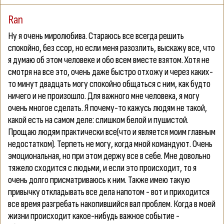
Ran
Ну я очень миролюбива. Стараюсь все всегда решить
спокойно, без ссор, но если меня разозлить, выскажу все, что
я думаю об этом человеке и обо всем вместе взятом. Хотя не
смотря на все это, очень даже быстро отхожу и через каких-
то минут двадцать могу спокойно общаться с ним, как будто
ничего и не произошло. Для важного мне человека, я могу
очень многое сделать. Я почему-то кажусь людям не такой,
какой есть на самом деле: слишком белой и пушистой.
Прощаю людям практически все(что и является моим главным
недостатком). Терпеть не могу, когда мной командуют. Очень
эмоциональная, но при этом держу все в себе. Мне довольно
тяжело сходится с людьми, и если это происходит, то я
очень долго присматриваюсь к ним. Также имею такую
привычку откладывать все дела напотом - вот и приходится
все время разгребать накопившийся вал проблем. Когда в моей
жизни происходит какое-нибудь важное событие -