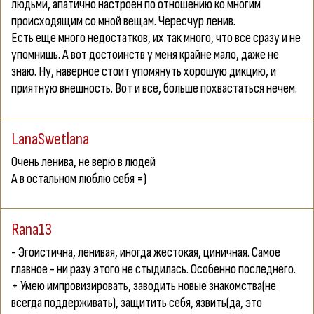
людьми, апатично настроен по отношению ко многим
происходящим со мной вещам. Чересчур ленив.
Есть еще много недостатков, их так много, что все сразу и не
упомнишь. А вот достоинств у меня крайне мало, даже не
знаю. Ну, наверное стоит упомянуть хорошую дикцию, и
приятную внешность. Вот и все, больше похвастаться нечем.
LanaSwetlana
Очень ленива, не верю в людей
А в остальном люблю себя =)
Rana13
- Эгоистична, ленивая, иногда жестокая, циничная. Самое
главное - ни разу этого не стыдилась. Особенно последнего.
+ Умею импровизировать, заводить новые знакомства(не
всегда поддерживать), защитить себя, язвить(да, это