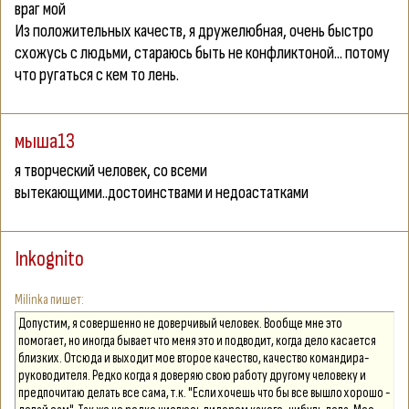
враг мой
Из положительных качеств, я дружелюбная, очень быстро
схожусь с людьми, стараюсь быть не конфликтоной... потому
что ругаться с кем то лень.
мыша13
я творческий человек, со всеми
вытекающими..достоинствами и недоастатками
Inkognito
Milinka
Допустим, я совершенно не доверчивый человек. Вообще мне это
помогает, но иногда бывает что меня это и подводит, когда дело касается
близких. Отсюда и выходит мое второе качество, качество командира-
руководителя. Редко когда я доверяю свою работу другому человеку и
предпочитаю делать все сама, т.к. "Если хочешь что бы все вышло хорошо -