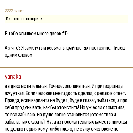
2222
И хер вы все оспорите.
В тебе слишком много двоек :"D
А я что? Я замкнутый весьма, в крайностях постоянно. Писец
одним словом
yanaka
а я дико мстительная. Точнее, злопамятная. И притворщица
жуууткая. Если человек мне гадость сделал, сделаю в ответ.
Правда, если варианта не будет, буду в глаза улыбаться, а про
себя продумывать, как бы отомстить! Но уж если отомстила,
то все забываю. На душе легче становится (отомстила и
забыла, так сказать). Ну, а из положительных качеств:никогда
не делаю первая кому-либо плохо, не сужу о человеке по