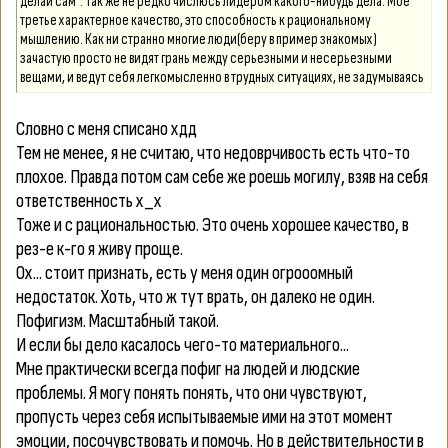
делай сам". Так же не редко числюсь лидером какого-нибудь дела. Мое
третье характерное качество, это способность к рациональному
мышлению. Как ни странно многие люди(беру в пример знакомых)
зачастую просто не видят грань между серьезными и несерьезными
вещами, и ведут себя легкомысленно в трудных ситуациях, не задумываясь
о последствиях.
Словно с меня списано хдд
Тем не менее, я не считаю, что недоврчивость есть что-то
плохое. Правда потом сам себе же роешь могилу, взяв на себя
ответственность х_х
Тоже и с рациональностью. Это очень хорошее качество, в
рез-е к-го я живу проще.
Ох... стоит признать, есть у меня один огрооомный
недостаток. Хоть, что ж тут врать, он далеко не один.
Пофигизм. Масштабный такой.
И если бы дело касалось чего-то материального...
Мне практически всегда пофиг на людей и людские
проблемы. Я могу понять понять, что они чувствуют,
пропусть через себя испытываемые ими на этот момент
эмоции, посочувствовать и помочь. Но в действительности в