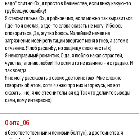
надо" слитно! Ох, я просто в бешенстве, если вижу какую-то
грубейшую ошибку!
Я стеснительна.
Ох, я робкое чмо, если можно так выразиться.
Где-то я смелая, а где-то слова сказать не могу. И боюсь
опозориться. Да, жутко боюсь. Малейший намек на
загрязнение моей репутации ввергает меня в гнев, а затем в
отчаяние. Я лоб расшибу, но защищу свою честь! х)
Я неисправимый романтик.
О да, я люблю накал страстей,
чувства, агонию любви! Но если это не взаимно - я страдаю. И
так всегда.
Я не могу рассказать о своих достоинствах.
Мне сложно
говорить об этом, хотя я знаю про них и горжусь, но вот
сказать... не, я же стеснительная хд Так что делайте выводы
сами, кому интересно)
Окита_06
я безответственный и ленивый болтун), а достоинства: я